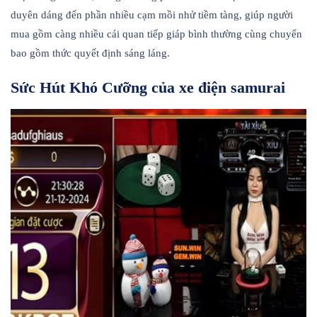
duyên dáng đến phần nhiều cạm mồi nhử tiềm tàng, giúp người
mua gồm càng nhiều cái quan tiếp giáp bình thường cùng chuyển
bao gồm thức quyết định sáng láng.
Sức Hút Khó Cưỡng của xe điện samurai