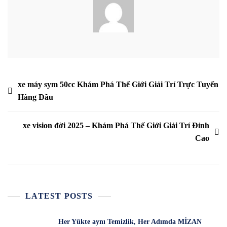
Yazı
xe máy sym 50cc Khám Phá Thế Giới Giải Trí Trực Tuyến
Hàng Đầu
gezinmesi
xe vision đời 2025 – Khám Phá Thế Giới Giải Trí Đỉnh
Cao
LATEST POSTS
Her Yükte aynı Temizlik, Her Adımda MİZAN