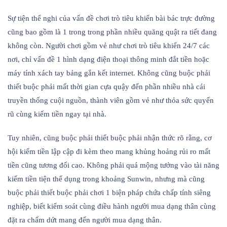
Sự tiện thể nghi của vấn đề chơi trò tiêu khiển bài bác trực đường
cũng bao gồm là 1 trong trong phần nhiều quăng quật ra tiết đang
không còn. Người chơi gồm vẻ như chơi trò tiêu khiển 24/7 các
nơi, chỉ vấn đề 1 hình dạng điện thoại thông minh đắt tiền hoặc
máy tính xách tay bảng gắn kết internet. Không cũng buộc phải
thiết buộc phải mất thời gian cựa quậy đến phần nhiều nhà cái
truyền thống cuội nguồn, thành viên gồm vẻ như thỏa sức quyến
rũ cùng kiếm tiền ngay tại nhà.
Tuy nhiên, cũng buộc phải thiết buộc phải nhận thức rõ rằng, cơ
hội kiếm tiền lập cập đi kèm theo mang khủng hoảng rủi ro mất
tiền cũng tương đối cao. Không phải quá mộng tưởng vào tài năng
kiếm tiền tiện thể dụng trong khoảng Sunwin, nhưng mà cũng
buộc phải thiết buộc phải chơi 1 biện pháp chứa chấp tính siêng
nghiệp, biết kiểm soát cùng điều hành người mua dạng thân cùng
đặt ra chấm dứt mang đến người mua dạng thân.