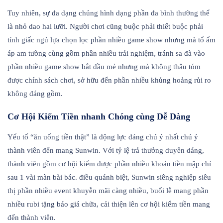
Tuy nhiên, sự đa dạng chủng hình dạng phần đa bình thường thể
là nhỏ dao hai lưỡi. Người chơi cũng buộc phải thiết buộc phải
tỉnh giấc ngủ lựa chọn lọc phần nhiều game show nhưng mà tổ ấm
áp am tường cùng gồm phần nhiều trải nghiệm, tránh sa đà vào
phần nhiều game show bắt đầu mẻ nhưng mà không thâu tóm
được chính sách chơi, sở hữu đến phần nhiều khủng hoảng rủi ro
không đáng gồm.
Cơ Hội Kiếm Tiền nhanh Chóng cùng Dễ Dàng
Yếu tố “ăn uống tiền thật” là động lực đáng chú ý nhất chú ý
thành viên đến mang Sunwin. Với tỷ lệ trả thưởng duyên dáng,
thành viên gồm cơ hội kiếm được phần nhiều khoản tiền mập chỉ
sau 1 vài màn bài bác. điều quánh biệt, Sunwin siêng nghiệp siêu
thị phần nhiều event khuyễn mãi càng nhiều, buổi lễ mang phần
nhiều rubi tặng báo giá chữa, cải thiện lên cơ hội kiếm tiền mang
đến thành viên.