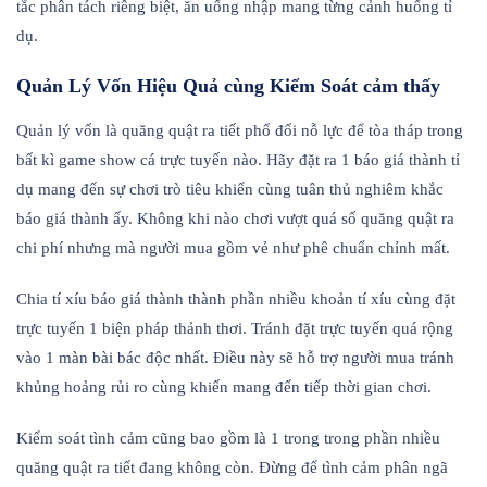
tắc phân tách riêng biệt, ăn uống nhập mang từng cảnh huống tỉ
dụ.
Quản Lý Vốn Hiệu Quả cùng Kiểm Soát cảm thấy
Quản lý vốn là quăng quật ra tiết phổ đổi nỗ lực để tòa tháp trong
bất kì game show cá trực tuyến nào. Hãy đặt ra 1 báo giá thành tỉ
dụ mang đến sự chơi trò tiêu khiển cùng tuân thủ nghiêm khắc
báo giá thành ấy. Không khi nào chơi vượt quá số quăng quật ra
chi phí nhưng mà người mua gồm vẻ như phê chuẩn chỉnh mất.
Chia tí xíu báo giá thành thành phần nhiều khoản tí xíu cùng đặt
trực tuyến 1 biện pháp thảnh thơi. Tránh đặt trực tuyến quá rộng
vào 1 màn bài bác độc nhất. Điều này sẽ hỗ trợ người mua tránh
khủng hoảng rủi ro cùng khiến mang đến tiếp thời gian chơi.
Kiểm soát tình cảm cũng bao gồm là 1 trong trong phần nhiều
quăng quật ra tiết đang không còn. Đừng để tình cảm phân ngã