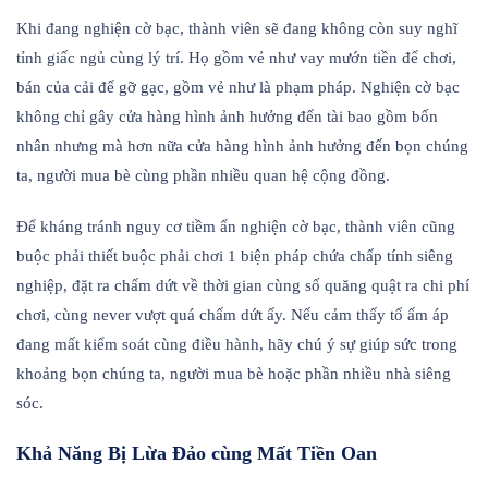
Khi đang nghiện cờ bạc, thành viên sẽ đang không còn suy nghĩ
tỉnh giấc ngủ cùng lý trí. Họ gồm vẻ như vay mướn tiền để chơi,
bán của cải để gỡ gạc, gồm vẻ như là phạm pháp. Nghiện cờ bạc
không chỉ gây cửa hàng hình ảnh hưởng đến tài bao gồm bốn
nhân nhưng mà hơn nữa cửa hàng hình ảnh hưởng đến bọn chúng
ta, người mua bè cùng phần nhiều quan hệ cộng đồng.
Để kháng tránh nguy cơ tiềm ẩn nghiện cờ bạc, thành viên cũng
buộc phải thiết buộc phải chơi 1 biện pháp chứa chấp tính siêng
nghiệp, đặt ra chấm dứt về thời gian cùng số quăng quật ra chi phí
chơi, cùng never vượt quá chấm dứt ấy. Nếu cảm thấy tổ ấm áp
đang mất kiểm soát cùng điều hành, hãy chú ý sự giúp sức trong
khoảng bọn chúng ta, người mua bè hoặc phần nhiều nhà siêng
sóc.
Khả Năng Bị Lừa Đảo cùng Mất Tiền Oan