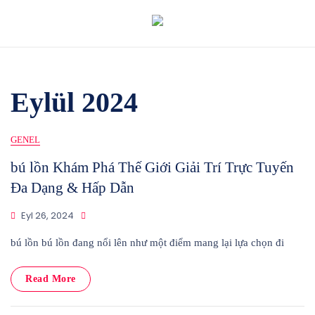
Skip
to
content
Eylül 2024
GENEL
bú lồn Khám Phá Thế Giới Giải Trí Trực Tuyến
Đa Dạng & Hấp Dẫn
Eyl 26, 2024
bú lồn bú lồn đang nổi lên như một điểm mang lại lựa chọn đi
Read More