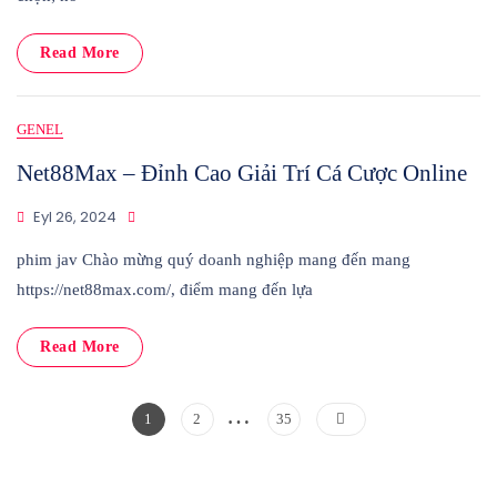
Read More
GENEL
Net88Max – Đỉnh Cao Giải Trí Cá Cược Online
Eyl 26, 2024
phim jav Chào mừng quý doanh nghiệp mang đến mang
https://net88max.com/, điểm mang đến lựa
Read More
…
Posts
Page
Page
Page
1
2
35
pagination