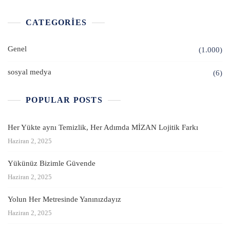
CATEGORIES
Genel
(1.000)
sosyal medya
(6)
POPULAR POSTS
Her Yükte aynı Temizlik, Her Adımda MİZAN Lojitik Farkı
Haziran 2, 2025
Yükünüz Bizimle Güvende
Haziran 2, 2025
Yolun Her Metresinde Yanınızdayız
Haziran 2, 2025