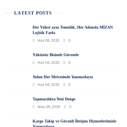
LATEST POSTS
Her Yükte aynı Temizlik, Her Adımda MİZAN
Lojitik Farkı
Haz 06, 2025
0
Yükünüz Bizimle Güvende
Haz 06, 2025
0
Yolun Her Metresinde Yanınızdayız
Haz 06, 2025
0
Taşımacılıkta Yeni Denge
May 05, 2025
0
Kargo Takip ve Güvenli İletişim Hizmetlerimizle
Yanınızdayız.