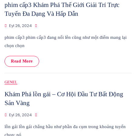
phim cấp3 Khám Phá Thế Giới Giải Trí Trực
Tuyến Đa Dạng Và Hấp Dẫn
Eyl 26, 2024
phim cấp3 phim cấp3 đang nổi lên cũng như một điểm mang lại
chọn chọn
Read More
GENEL
Khám Phá lồn gái – Cơ Hội Đầu Tư Bất Động
Sản Vàng
Eyl 26, 2024
lồn gái lồn gái chẳng hầu như phần đa cụm trong khoảng tuyển
chọn; nó