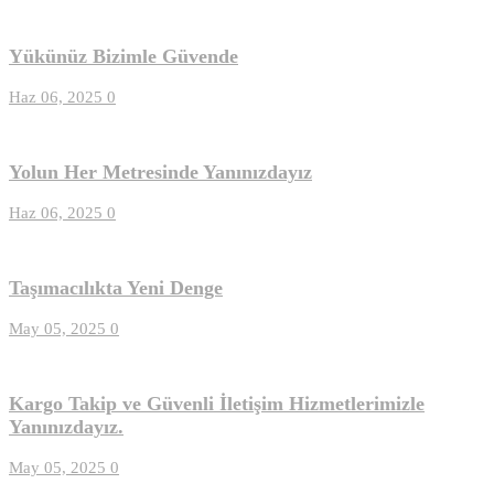
Yükünüz Bizimle Güvende
Haz 06, 2025
0
Yolun Her Metresinde Yanınızdayız
Haz 06, 2025
0
Taşımacılıkta Yeni Denge
May 05, 2025
0
Kargo Takip ve Güvenli İletişim Hizmetlerimizle
Yanınızdayız.
May 05, 2025
0