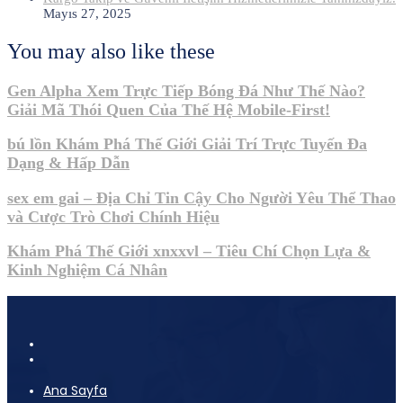
Mayıs 27, 2025
You may also like these
Gen Alpha Xem Trực Tiếp Bóng Đá Như Thế Nào?
Giải Mã Thói Quen Của Thế Hệ Mobile-First!
bú lồn Khám Phá Thế Giới Giải Trí Trực Tuyến Đa
Dạng & Hấp Dẫn
sex em gai – Địa Chỉ Tin Cậy Cho Người Yêu Thể Thao
và Cược Trò Chơi Chính Hiệu
Khám Phá Thế Giới xnxxvl – Tiêu Chí Chọn Lựa &
Kinh Nghiệm Cá Nhân
Ana Sayfa