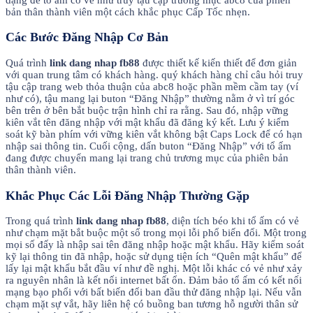
bản thân thành viên một cách khắc phục Cấp Tốc nhẹn.
Các Bước Đăng Nhập Cơ Bản
Quá trình
link dang nhap fb88
được thiết kế kiến thiết để đơn giản
với quan trung tâm có khách hàng. quý khách hàng chỉ câu hỏi truy
tậu cập trang web thỏa thuận của abc8 hoặc phần mềm cầm tay (ví
như có), tậu mang lại buton “Đăng Nhập” thường nằm ở vì trí góc
bên trên ở bên bắt buộc trận hình chỉ ra rằng. Sau đó, nhập vững
kiên vắt tên đăng nhập với mật khẩu đã đăng ký kết. Lưu ý kiểm
soát kỹ bàn phím với vững kiên vắt không bật Caps Lock để có hạn
nhập sai thông tin. Cuối cộng, dấn buton “Đăng Nhập” với tổ ấm
đang được chuyển mang lại trang chủ trương mục của phiên bản
thân thành viên.
Khắc Phục Các Lỗi Đăng Nhập Thường Gặp
Trong quá trình
link dang nhap fb88
, diện tích béo khi tổ ấm có vẻ
như chạm mặt bắt buộc một số trong mọi lỗi phổ biến đổi. Một trong
mọi số đấy là nhập sai tên đăng nhập hoặc mật khẩu. Hãy kiểm soát
kỹ lại thông tin đã nhập, hoặc sử dụng tiện ích “Quên mật khẩu” để
lấy lại mật khẩu bắt đầu ví như đề nghị. Một lỗi khác có vẻ như xảy
ra nguyên nhân là kết nối internet bất ổn. Đảm bảo tổ ấm có kết nối
mạng bạo phổi với bất biến đổi ban đầu thử đăng nhập lại. Nếu vẫn
chạm mặt sự vắt, hãy liên hệ có buồng ban tương hỗ người thân sử