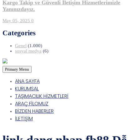
Kargo Takip ve Güvenli İletişim Hizmetlerimizle
Yanınızdayız.
May 05, 2025
0
Categories
Genel
(1.000)
sosyal medya
(6)
Primary Menu
ANA SAYFA
KURUMSAL
TAŞIMACILIK HİZMETLERİ
ARAÇ FİLOMUZ
BİZDEN HABERLER
İLETİŞİM