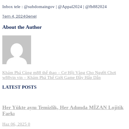
Inbox tele : @subdomaingov | @Appal2024 | @fb882024
Tem 4, 2024
Genel
About the Author
Yazı
Khám Phá Cùng m88 thể thao – Cơ Hội Vàng Cho Người Chơi
w88vin vin – Khám Phá Thế Giới Game Đầy Hấp Dẫn
gezinmesi
LATEST POSTS
Her Yükte aynı Temizlik, Her Adımda MİZAN Lojitik
Farkı
Haz 06, 2025
0