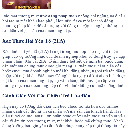
Bảo mật trương mục
link dang nhap fb88
không chỉ ngừng lại ở câu
hỏi tạo ra mật khẩu bạo phổi, Hơn nữa tất cả một loạt số đông
phương pháp khác để cẩn trọng với đáng tin cậy mang lại thông tin
cá nhân với gia sản của doanh nghiệp.
Xác Thực Hai Yếu Tố (2FA)
Xác thực hai yếu tố (2FA) là một trong mọi lớp bảo mật cải thiện
giúp bảo vệ trương mục của doanh nghiệp khỏi số đông truy tậu cập
phạm pháp. Khi bật 2FA, tổ ấm đang hết sức đề nghị bắt buộc cung
cấp một mã chứng thực được gửi mang lại điện thoại cảm biến đổi
hoặc email của doanh nghiệp mỗi khi đăng nhập, ngoại trừ tên đăng
nhập với mật khẩu. Điều này Có nghĩa là ngay cả khi ai đó biết được
mật khẩu của doanh nghiệp, họ vẫn chẳng thể truy tậu cập vào
trương mục của doanh nghiệp còn ví như không còn mã chứng thực.
Cảnh Giác Với Các Chiêu Trò Lừa Đảo
Hiện nay có tương đối diện tích béo chiêu trò lừa hòn đảo online
nhằm đánh cắp thông tin cá nhân với gia sản của khách hàng. Hãy
điều tỉ mỷ có mọi email, tin nhắn hoặc cuộc Điện thoại tư vấn lạ yêu
cầu tổ ấm tin báo trương mục, mật khẩu hoặc mã chứng thực. Abc8
đang không bao giờ yêu cầu tổ ấm được cung cấp mọi thông tin này