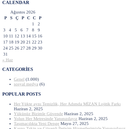
CALENDAR
Ağustos 2026
P
S
Ç
P
C
C
P
1
2
3
4
5
6
7
8
9
10
11
12
13
14
15
16
17
18
19
20
21
22
23
24
25
26
27
28
29
30
31
« Haz
CATEGORIES
Genel
(1.000)
sosyal medya
(6)
POPULAR POSTS
Her Yükte aynı Temizlik, Her Adımda MİZAN Lojitik Farkı
Haziran 2, 2025
Yükünüz Bizimle Güvende
Haziran 2, 2025
Yolun Her Metresinde Yanınızdayız
Haziran 2, 2025
Taşımacılıkta Yeni Denge
Mayıs 27, 2025
Kargo Takip ve Güvenli İletişim Hizmetlerimizle Yanınızdayız.