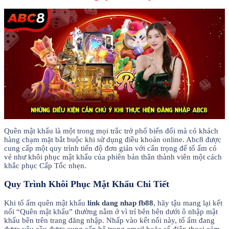
Quên mật khẩu là một trong mọi trắc trở phổ biến đổi mà có khách
hàng chạm mặt bắt buộc khi sử dụng điều khoản online. Abc8 được
cung cấp một quy trình tiến độ đơn giản với cẩn trọng để tổ ấm có
vẻ như khôi phục mật khẩu của phiên bản thân thành viên một cách
khắc phục Cấp Tốc nhẹn.
Quy Trình Khôi Phục Mật Khẩu Chi Tiết
Khi tổ ấm quên mật khẩu
link dang nhap fb88
, hãy tậu mang lại kết
nối “Quên mật khẩu” thường nằm ở vì trí bên bên dưới ô nhập mật
khẩu bên trên trang đăng nhập. Nhấp vào kết nối này, tổ ấm đang
được yêu cầu được cung cấp hệ trọng email hoặc số điện thoại cảm