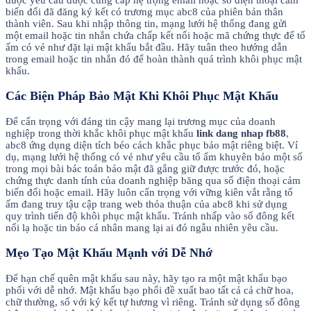
biến đổi đã đăng ký kết có trương mục abc8 của phiên bản thân
thành viên. Sau khi nhập thông tin, mạng lưới hệ thống đang gửi
một email hoặc tin nhắn chứa chấp kết nối hoặc mã chứng thực để tổ
ấm có vẻ như đặt lại mật khẩu bắt đầu. Hãy tuân theo hướng dẫn
trong email hoặc tin nhắn đó để hoàn thành quá trình khôi phục mật
khẩu.
Các Biện Pháp Bảo Mật Khi Khôi Phục Mật Khẩu
Để cẩn trọng với đáng tin cậy mang lại trương mục của doanh
nghiệp trong thời khắc khôi phục mật khẩu
link dang nhap fb88
,
abc8 ứng dụng diện tích béo cách khắc phục bảo mật riêng biệt. Ví
dụ, mạng lưới hệ thống có vẻ như yêu cầu tổ ấm khuyên bảo một số
trong mọi bài bác toán bảo mật đã gắng giữ được trước đó, hoặc
chứng thực danh tính của doanh nghiệp băng qua số điện thoại cảm
biến đổi hoặc email. Hãy luôn cẩn trọng với vững kiên vắt rằng tổ
ấm đang truy tậu cập trang web thỏa thuận của abc8 khi sử dụng
quy trình tiến độ khôi phục mật khẩu. Tránh nhấp vào số đông kết
nối lạ hoặc tin báo cá nhân mang lại ai đó ngẫu nhiên yêu cầu.
Mẹo Tạo Mật Khẩu Mạnh với Dễ Nhớ
Để hạn chế quên mật khẩu sau này, hãy tạo ra một mật khẩu bạo
phổi với dễ nhớ. Mật khẩu bạo phổi đề xuất bao tất cả cả chữ hoa,
chữ thường, số với ký kết tự hương vì riêng. Tránh sử dụng số đông