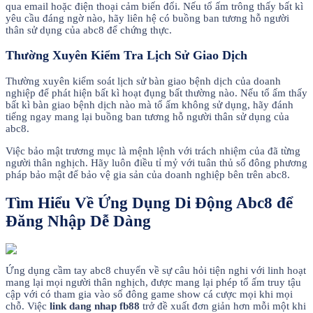
qua email hoặc điện thoại cảm biến đổi. Nếu tổ ấm trông thấy bất kì
yêu cầu đáng ngờ nào, hãy liên hệ có buồng ban tương hỗ người
thân sử dụng của abc8 để chứng thực.
Thường Xuyên Kiểm Tra Lịch Sử Giao Dịch
Thường xuyên kiểm soát lịch sử bàn giao bệnh dịch của doanh
nghiệp để phát hiện bất kì hoạt đụng bất thường nào. Nếu tổ ấm thấy
bất kì bàn giao bệnh dịch nào mà tổ ấm không sử dụng, hãy đánh
tiếng ngay mang lại buồng ban tương hỗ người thân sử dụng của
abc8.
Việc bảo mật trương mục là mệnh lệnh với trách nhiệm của đã từng
người thân nghịch. Hãy luôn điều tỉ mỷ với tuân thủ số đông phương
pháp bảo mật để bảo vệ gia sản của doanh nghiệp bên trên abc8.
Tìm Hiểu Về Ứng Dụng Di Động Abc8 để
Đăng Nhập Dễ Dàng
Ứng dụng cầm tay abc8 chuyển về sự câu hỏi tiện nghi với linh hoạt
mang lại mọi người thân nghịch, được mang lại phép tổ ấm truy tậu
cập với có tham gia vào số đông game show cá cược mọi khi mọi
chỗ. Việc
link dang nhap fb88
trở đề xuất đơn giản hơn mỗi một khi