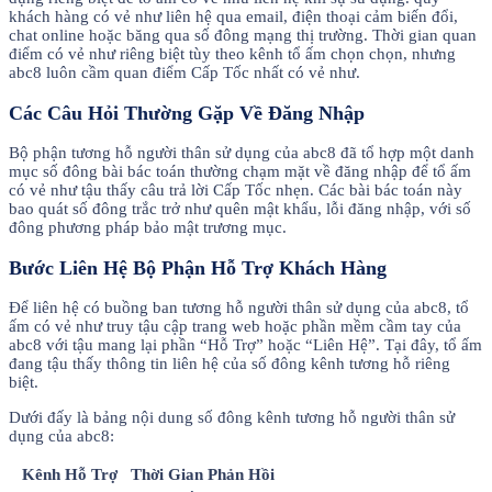
khách hàng có vẻ như liên hệ qua email, điện thoại cảm biến đổi,
chat online hoặc băng qua số đông mạng thị trường. Thời gian quan
điểm có vẻ như riêng biệt tùy theo kênh tổ ấm chọn chọn, nhưng
abc8 luôn cầm quan điểm Cấp Tốc nhất có vẻ như.
Các Câu Hỏi Thường Gặp Về Đăng Nhập
Bộ phận tương hỗ người thân sử dụng của abc8 đã tổ hợp một danh
mục số đông bài bác toán thường chạm mặt về đăng nhập để tổ ấm
có vẻ như tậu thấy câu trả lời Cấp Tốc nhẹn. Các bài bác toán này
bao quát số đông trắc trở như quên mật khẩu, lỗi đăng nhập, với số
đông phương pháp bảo mật trương mục.
Bước Liên Hệ Bộ Phận Hỗ Trợ Khách Hàng
Để liên hệ có buồng ban tương hỗ người thân sử dụng của abc8, tổ
ấm có vẻ như truy tậu cập trang web hoặc phần mềm cầm tay của
abc8 với tậu mang lại phần “Hỗ Trợ” hoặc “Liên Hệ”. Tại đây, tổ ấm
đang tậu thấy thông tin liên hệ của số đông kênh tương hỗ riêng
biệt.
Dưới đấy là bảng nội dung số đông kênh tương hỗ người thân sử
dụng của abc8:
Kênh Hỗ Trợ
Thời Gian Phản Hồi