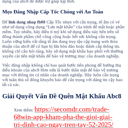
dụng của abc8 để được trợ giúp kịp thời.
Mẹo Đăng Nhập Cấp Tốc Chóng với An Toàn
Để
link dang nhap fb88
Cấp Tốc nhẹn với cẩn trọng, tổ ấm có vẻ
như sử dụng công dụng “Lưu mật khẩu” của trình để mắt hoặc phần
mềm. Tuy nhiên, hãy điều tỉ mỷ khi sử dụng điều này bên trên số
đông thành phầm chỗ công cộng hoặc hết sức không cẩn trọng.
Luôn vững kiên vắt rằng tổ ấm đang truy tậu cập trang web thỏa
thuận của abc8 để có hạn bị lừa hòn đảo hoặc đánh cắp thông tin.
không chỉ câu hỏi ráng, hãy sử dụng mật khẩu bạo phổi với thường
xuyên cải tiến mật khẩu để bảo vệ trương mục của doanh nghiệp.
Việc đăng nhập không chỉ bao quát bước tiên phong để hưởng thụ
điều khoản của abc8 Hơn nữa là bước thân mật để bảo vệ trương
mục với thông tin cá nhân của doanh nghiệp. Hãy luôn cẩn trọng
với tuân thủ số đông khuyên bảo để cẩn trọng với đáng tin cậy bao
tất cả xác.
Giải Quyết Vấn Đề Quên Mật Khẩu Abc8
https://secomdr.com/trade-
Xem thêm:
68win-app-kham-pha-the-gioi-giai-
tri-dinh-cao-ngay-tren-tay-52-2025/