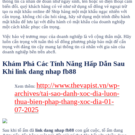
thông tin cá nhân dễ đoán như ngày sinh, tên hoặc số điện thoại cảm
biến đổi. quý khách hàng có vẻ như sử dụng số đông vẻ ngoại trừ
tạo ra mật khẩu online để Ship hàng một mật khẩu ngạc nhiên với
cẩn trọng. không chỉ câu hỏi ráng, hãy sử dụng một trình điều hành
mật khẩu để lưu lại với điều hành có mật khẩu của doanh nghiệp
một cách khắc phục cẩn trọng.
Việc bảo vệ trương mục của doanh nghiệp là vô cộng thân mật. Hãy
luôn cẩn trọng với tuân thủ số đông phương pháp bảo mật để cẩn
trọng với đáng tin cậy mang lại thông tin cá nhân với gia sản của
doanh nghiệp bên trên abc8.
Khám Phá Các Tính Năng Hấp Dẫn Sau
Khi link dang nhap fb88
http://www.thevapist.vn/wp-
Xem thêm:
archives/tai-sao-danh-xoc-dia-luon-
thua-bien-phap-thang-xoc-dia-01-
07-2025
Sau khi tổ ấm đã
link dang nhap fb88
con gà́t cuộc, tổ ấm đang