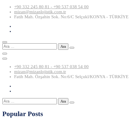
Skip
+90 332 245 80 81 - +90 537 038 54 00
to
mizan@mizanlojistik.com.tr
content
Fatih Mah. Özşahin Sok. No:6/C Selçukl/KONYA - TÜRKİYE
Arama:
+90 332 245 80 81 - +90 537 038 54 00
mizan@mizanlojistik.com.tr
Fatih Mah. Özşahin Sok. No:6/C Selçukl/KONYA - TÜRKİYE
Arama:
Popular Posts