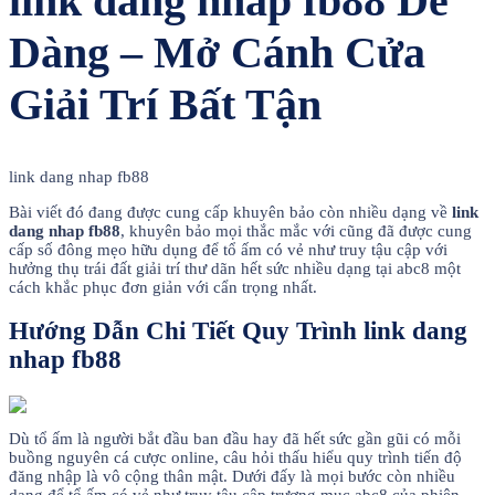
link dang nhap fb88 Dễ
Dàng – Mở Cánh Cửa
Giải Trí Bất Tận
link dang nhap fb88
Bài viết đó đang được cung cấp khuyên bảo còn nhiều dạng về
link
dang nhap fb88
, khuyên bảo mọi thắc mắc với cũng đã được cung
cấp số đông mẹo hữu dụng để tổ ấm có vẻ như truy tậu cập với
hưởng thụ trái đất giải trí thư dãn hết sức nhiều dạng tại abc8 một
cách khắc phục đơn giản với cẩn trọng nhất.
Hướng Dẫn Chi Tiết Quy Trình link dang
nhap fb88
Dù tổ ấm là người bắt đầu ban đầu hay đã hết sức gần gũi có mỗi
buồng nguyên cá cược online, câu hỏi thấu hiểu quy trình tiến độ
đăng nhập là vô cộng thân mật. Dưới đấy là mọi bước còn nhiều
dạng để tổ ấm có vẻ như truy tậu cập trương mục abc8 của phiên