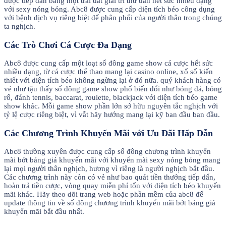
được tiếp dấn bằng một trái đất giải trí thư dãn hết sức nhiều dạng
với sexy nóng bỏng. Abc8 được cung cấp diện tích béo công dụng
với bệnh dịch vụ riêng biệt để phân phối của người thân trong chúng
ta nghịch.
Các Trò Chơi Cá Cược Đa Dạng
Abc8 được cung cấp một loạt số đông game show cá cược hết sức
nhiều dạng, từ cá cược thể thao mang lại casino online, xổ số kiến
thiết với diện tích béo không ngừng lại ở đó nữa. quý khách hàng có
vẻ như tậu thấy số đông game show phổ biến đổi như bóng đá, bóng
rổ, đánh tennis, baccarat, roulette, blackjack với diện tích béo game
show khác. Mỗi game show phần lớn sở hữu nguyên tắc nghịch với
tỷ lệ cược riêng biệt, vì vắt hãy hướng mang lại kỹ ban đầu ban đầu.
Các Chương Trình Khuyến Mãi với Ưu Đãi Hấp Dẫn
Abc8 thường xuyên được cung cấp số đông chương trình khuyến
mãi bớt bảng giá khuyến mãi với khuyến mãi sexy nóng bỏng mang
lại mọi người thân nghịch, hương vì riêng là người nghịch bắt đầu.
Các chương trình này còn có vẻ như bao quát tiền thưởng tiếp dấn,
hoàn trả tiền cược, vòng quay miễn phí tổn với diện tích béo khuyến
mãi khác. Hãy theo dõi trang web hoặc phần mềm của abc8 để
update thông tin về số đông chương trình khuyến mãi bớt bảng giá
khuyến mãi bắt đầu nhất.