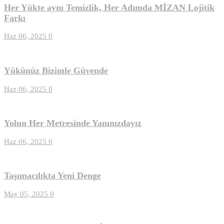
Her Yükte aynı Temizlik, Her Adımda MİZAN Lojitik
Farkı
Haz 06, 2025
0
Yükünüz Bizimle Güvende
Haz 06, 2025
0
Yolun Her Metresinde Yanınızdayız
Haz 06, 2025
0
Taşımacılıkta Yeni Denge
May 05, 2025
0