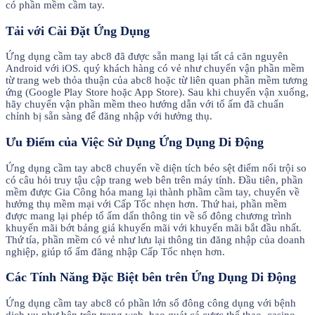
có phần mềm cầm tay.
Tải với Cài Đặt Ứng Dụng
Ứng dụng cầm tay abc8 đã được sẵn mang lại tất cả căn nguyên
Android với iOS. quý khách hàng có vẻ như chuyển vận phần mềm
từ trang web thỏa thuận của abc8 hoặc từ liên quan phần mềm tương
ứng (Google Play Store hoặc App Store). Sau khi chuyển vận xuống,
hãy chuyển vận phần mềm theo hướng dẫn với tổ ấm đã chuẩn
chỉnh bị sẵn sàng để đăng nhập với hưởng thụ.
Ưu Điểm của Việc Sử Dụng Ứng Dụng Di Động
Ứng dụng cầm tay abc8 chuyển về diện tích béo sệt điểm nổi trội so
có câu hỏi truy tậu cập trang web bên trên máy tính. Đầu tiên, phần
mềm được Gia Công hóa mang lại thành phầm cầm tay, chuyển về
hưởng thụ mềm mại với Cấp Tốc nhẹn hơn. Thứ hai, phần mềm
được mang lại phép tổ ấm dấn thông tin về số đông chương trình
khuyến mãi bớt bảng giá khuyến mãi với khuyến mãi bắt đầu nhất.
Thứ tía, phần mềm có vẻ như lưu lại thông tin đăng nhập của doanh
nghiệp, giúp tổ ấm đăng nhập Cấp Tốc nhẹn hơn.
Các Tính Năng Đặc Biệt bên trên Ứng Dụng Di Động
Ứng dụng cầm tay abc8 có phần lớn số đông công dụng với bệnh
dịch vụ như bên trên trang web, bao quát cá cược thể thao, casino