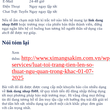
E-Mail
24-48 giờ
Điện Thoại
Ngay ngay lập tức
Chat Trực Tuyến
Ngay ngay lập tức
Nếu tổ ấm chạm mặt bất kì trắc trở nào liên hệ mang lại
link dang
nhap fb88
hoặc trương mục của phiên bản thân thành viên, đừng
ngại ngần liên hệ có buồng ban tương hỗ người thân sử dụng của
abc8 để được trợ giúp.
Nói tóm lại
Xem
http://www.ximangsakim.com.vn/wp
thêm:
services/luat-toi-trang-tien-len-so-
thuat-ngu-quan-trong-khac-01-07-
2025
Bài viết đó đã được được cung cấp một khuyên bảo còn nhiều dạng
về
link dang nhap fb88
, từ quy trình tiến độ đăng nhập thông dụng
tới mọi phương pháp bảo mật trương mục. Hi vẳng rằng mọi thông
tin đó đang tương hỗ tổ ấm truy tậu cập với hưởng thụ trái đất giải trí
thư dãn hết sức nhiều dạng tại abc8 một cách khắc phục đơn giản
với cẩn trọng nhất.