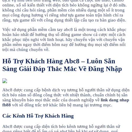
online, xổ số kiến thiết với diện tích béo không ngừng lại ở đó nữa.
không chỉ câu hỏi ráng, phần mềm còn nhiều dạng một số ít trong
mọi công dụng hương vì riêng như tựa game toàn trận hình chỉ ra
rằng, tựa game tối với công dụng thiết lập cấu tạo ra bàn giao diện.
Việc sử dụng phần mềm cầm tay abc8 là một trong cách khắc phục
hoàn hảo nhất để hưởng thụ số đông game show cá cược một cách
khắc phục tiện nghi với linh hoạt. hãy chuyển vận với chuyển vận
phần mềm ngay thời điểm hôm nay để hưởng thụ mọi sệt điểm nổi
trội mà chúng chuyển về.
Hỗ Trợ Khách Hàng Abc8 – Luôn Sẵn
Sàng Giải Đáp Thắc Mắc Về Đăng Nhập
Abc8 được cung cấp bệnh dịch vụ tương hỗ người thân sử dụng diện
tích béo năm số đông công thức với nhiệt thành, chuẩn chỉnh bị sẵn
sàng khuyên bảo mọi thắc mắc của doanh nghiệp về
link dang nhap
fb88
với số đông trắc trở khác liên hệ mang lại trương mục.
Các Kênh Hỗ Trợ Khách Hàng
Abc8 được cung cấp diện tích béo kênh tương hỗ người thân sử
dụng riêng biệt để tổ ấm có vẻ như liên hệ khi sự sử dụng. quý