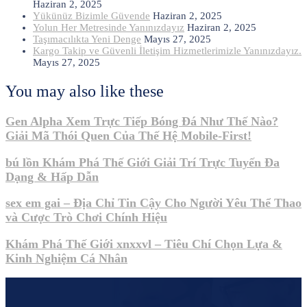
Haziran 2, 2025
Yükünüz Bizimle Güvende
Haziran 2, 2025
Yolun Her Metresinde Yanınızdayız
Haziran 2, 2025
Taşımacılıkta Yeni Denge
Mayıs 27, 2025
Kargo Takip ve Güvenli İletişim Hizmetlerimizle Yanınızdayız.
Mayıs 27, 2025
You may also like these
Gen Alpha Xem Trực Tiếp Bóng Đá Như Thế Nào?
Giải Mã Thói Quen Của Thế Hệ Mobile-First!
bú lồn Khám Phá Thế Giới Giải Trí Trực Tuyến Đa
Dạng & Hấp Dẫn
sex em gai – Địa Chỉ Tin Cậy Cho Người Yêu Thể Thao
và Cược Trò Chơi Chính Hiệu
Khám Phá Thế Giới xnxxvl – Tiêu Chí Chọn Lựa &
Kinh Nghiệm Cá Nhân