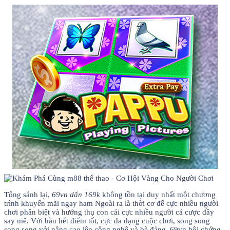
Tổng sánh lại,
69vn dấn 169k
không tồn tại duy nhất một chương
trình khuyến mãi ngay ham Ngoài ra là thời cơ để cực nhiều người
chơi phân biệt và hưởng thụ con cái cực nhiều người cá cược đầy
say mê. Với hầu hết điểm tốt, cực đa dạng cuộc chơi, song song
song song với nâng cao lên công nghệ và bè đảng, 69vn hội chứng