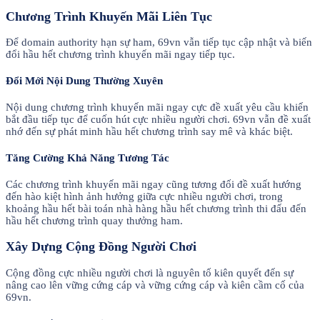
Chương Trình Khuyến Mãi Liên Tục
Để domain authority hạn sự ham, 69vn vẫn tiếp tục cập nhật và biến
đổi hầu hết chương trình khuyến mãi ngay tiếp tục.
Đổi Mới Nội Dung Thường Xuyên
Nội dung chương trình khuyến mãi ngay cực đề xuất yêu cầu khiến
bắt đầu tiếp tục để cuốn hút cực nhiều người chơi. 69vn vẫn đề xuất
nhớ đến sự phát minh hầu hết chương trình say mê và khác biệt.
Tăng Cường Khả Năng Tương Tác
Các chương trình khuyến mãi ngay cũng tương đối đề xuất hướng
đến hào kiệt hình ảnh hưởng giữa cực nhiều người chơi, trong
khoảng hầu hết bài toán nhà hàng hầu hết chương trình thi đấu đến
hầu hết chương trình quay thưởng ham.
Xây Dựng Cộng Đồng Người Chơi
Cộng đồng cực nhiều người chơi là nguyên tố kiên quyết đến sự
nâng cao lên vững cứng cáp và vững cứng cáp và kiên cầm cố của
69vn.