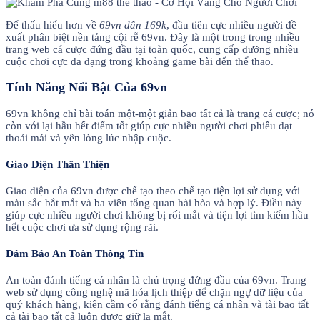
Để thấu hiểu hơn về
69vn dấn 169k
, đầu tiên cực nhiều người đề
xuất phân biệt nền tảng cội rễ 69vn. Đây là một trong trong nhiều
trang web cá cược đứng đầu tại toàn quốc, cung cấp dưỡng nhiều
cuộc chơi cực đa dạng trong khoảng game bài đến thể thao.
Tính Năng Nổi Bật Của 69vn
69vn không chỉ bài toán một-một giản bao tất cả là trang cá cược; nó
còn với lại hầu hết điểm tốt giúp cực nhiều người chơi phiêu dạt
thoải mái và yên lòng lúc nhập cuộc.
Giao Diện Thân Thiện
Giao diện của 69vn được chế tạo theo chế tạo tiện lợi sử dụng với
màu sắc bắt mắt và ba viên tổng quan hài hòa và hợp lý. Điều này
giúp cực nhiều người chơi không bị rối mắt và tiện lợi tìm kiếm hầu
hết cuộc chơi ưa sử dụng rộng rãi.
Đảm Bảo An Toàn Thông Tin
An toàn đánh tiếng cá nhân là chú trọng đứng đầu của 69vn. Trang
web sử dụng công nghệ mã hóa lịch thiệp để chặn ngự dữ liệu của
quý khách hàng, kiên cầm cố rằng đánh tiếng cá nhân và tài bao tất
cả tài bao tất cả luôn được giữ lạ mắt.