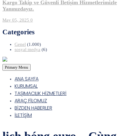
Kargo Takip ve Güvenli İletişim Hizmetlerimizle
Yanınızdayız.
May 05, 2025
0
Categories
Genel
(1.000)
sosyal medya
(6)
Primary Menu
ANA SAYFA
KURUMSAL
TAŞIMACILIK HİZMETLERİ
ARAÇ FİLOMUZ
BİZDEN HABERLER
İLETİŞİM