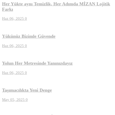
Her Yükte aynı Temizlik, Her Adımda MİZAN Lojitik
Farkı
Haz 06, 2025
0
Yükünüz Bizimle Güvende
Haz 06, 2025
0
Yolun Her Metresinde Yanınızdayız
Haz 06, 2025
0
Taşımacılıkta Yeni Denge
May 05, 2025
0