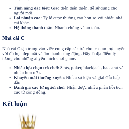
Tính năng đặc biệt
: Giao diện thân thiện, dễ sử dụng cho
người mới.
Lợi nhuận cao
: Tỷ lệ cược thường cao hơn so với nhiều nhà
cái khác.
Hệ thống thanh toán
: Nhanh chóng và an toàn.
Nhà cái C
Nhà cái C tập trung vào việc cung cấp các trò chơi casino trực tuyến
với đồ họa đẹp mắt và âm thanh sống động. Đây là địa điểm lý
tưởng cho những ai yêu thích chơi game.
Nhiều lựa chọn trò chơi
: Slots, poker, blackjack, baccarat và
nhiều hơn nữa.
Khuyến mãi thường xuyên
: Nhiều sự kiện và giải đấu hấp
dẫn.
Đánh giá cao từ người chơi
: Nhận được nhiều phản hồi tích
cực từ cộng đồng.
Kết luận