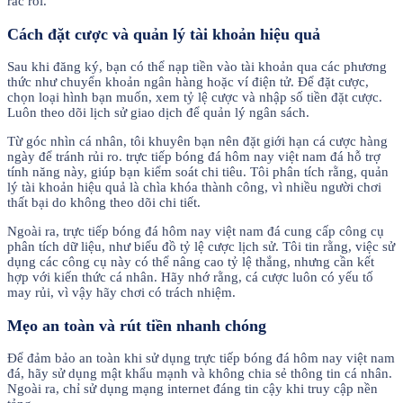
rắc rối.
Cách đặt cược và quản lý tài khoản hiệu quả
Sau khi đăng ký, bạn có thể nạp tiền vào tài khoản qua các phương
thức như chuyển khoản ngân hàng hoặc ví điện tử. Để đặt cược,
chọn loại hình bạn muốn, xem tỷ lệ cược và nhập số tiền đặt cược.
Luôn theo dõi lịch sử giao dịch để quản lý ngân sách.
Từ góc nhìn cá nhân, tôi khuyên bạn nên đặt giới hạn cá cược hàng
ngày để tránh rủi ro. trực tiếp bóng đá hôm nay việt nam đá hỗ trợ
tính năng này, giúp bạn kiểm soát chi tiêu. Tôi phân tích rằng, quản
lý tài khoản hiệu quả là chìa khóa thành công, vì nhiều người chơi
thất bại do không theo dõi chi tiết.
Ngoài ra, trực tiếp bóng đá hôm nay việt nam đá cung cấp công cụ
phân tích dữ liệu, như biểu đồ tỷ lệ cược lịch sử. Tôi tin rằng, việc sử
dụng các công cụ này có thể nâng cao tỷ lệ thắng, nhưng cần kết
hợp với kiến thức cá nhân. Hãy nhớ rằng, cá cược luôn có yếu tố
may rủi, vì vậy hãy chơi có trách nhiệm.
Mẹo an toàn và rút tiền nhanh chóng
Để đảm bảo an toàn khi sử dụng trực tiếp bóng đá hôm nay việt nam
đá, hãy sử dụng mật khẩu mạnh và không chia sẻ thông tin cá nhân.
Ngoài ra, chỉ sử dụng mạng internet đáng tin cậy khi truy cập nền