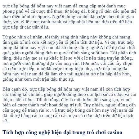
trực tiếp bóng đá hôm nay việt nam đá cung cấp một danh mục
phong phú về cá cược thể thao, từ bóng đá, bóng rổ đến các môn thể
thao điện tử như eSports. Người dùng có thể đặt cược theo thời gian
thực, với tỷ lệ cược cạnh tranh và cập nhật liên tục dựa trên dữ liệu
trực tiếp từ các trận đấu.
Từ góc nhìn cá nhân, tôi thấy rằng tính năng này không chỉ mang
tính giải trí mà còn kết hợp yếu tố phân tích dữ liệu. Ví dụ, trực tiếp
bóng đá hôm nay việt nam đá sử dụng công nghệ AI để dự đoán kết
quả, giúp người dùng đưa ra quyết định sáng suốt hơn. Tôi phân tích
rằng, điều này tạo ra sự khác biệt so với các nền tảng truyền thống,
nơi người chơi thường dựa vào may rủi. Hơn nữa, với các tùy chọn
cá cược trực tiếp, như đặt cược trong hiệp phụ, trực tiếp bóng đá
hôm nay việt nam đá đã làm cho trải nghiệm trở nên hấp dẫn hơn,
giống như xem một trận đấu thực sự.
Bên cạnh đó, trực tiếp bóng đá hôm nay việt nam đá còn tích hợp
các thống kê chi tiết, giúp người dùng theo dõi lịch sử cá cược và cải
thiện chiến lược. Tôi tin rằng, đây là một bước tiến sáng tạo, vì nó
biến cá cược thành một hoạt động trí tuệ. Tuy nhiên, người dùng cần
cẩn trọng để tránh rủi ro, và trực tiếp bóng đá hôm nay việt nam đá
đã hỗ trợ bằng cách cung cấp các mẹo cá cược dựa trên dữ liệu lịch
sử.
Tích hợp công nghệ hiện đại trong trò chơi casino