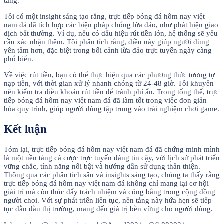
tảng.
Tôi có một insight sáng tạo rằng, trực tiếp bóng đá hôm nay việt
nam đá đã tích hợp các biện pháp chống lừa đảo, như phát hiện giao
dịch bất thường. Ví dụ, nếu có dấu hiệu rút tiền lớn, hệ thống sẽ yêu
cầu xác nhận thêm. Tôi phân tích rằng, điều này giúp người dùng
yên tâm hơn, đặc biệt trong bối cảnh lừa đảo trực tuyến ngày càng
phổ biến.
Về việc rút tiền, bạn có thể thực hiện qua các phương thức tương tự
nạp tiền, với thời gian xử lý nhanh chóng từ 24-48 giờ. Tôi khuyên
nên kiểm tra điều khoản rút tiền để tránh phí ẩn. Trong tổng thể, trực
tiếp bóng đá hôm nay việt nam đá đã làm tốt trong việc đơn giản
hóa quy trình, giúp người dùng tập trung vào trải nghiệm chơi game.
Kết luận
Tóm lại, trực tiếp bóng đá hôm nay việt nam đá đã chứng minh mình
là một nền tảng cá cược trực tuyến đáng tin cậy, với lịch sử phát triển
vững chắc, tính năng nổi bật và hướng dẫn sử dụng thân thiện.
Thông qua các phân tích sâu và insights sáng tạo, chúng ta thấy rằng
trực tiếp bóng đá hôm nay việt nam đá không chỉ mang lại cơ hội
giải trí mà còn thúc đẩy trách nhiệm và công bằng trong cộng đồng
người chơi. Với sự phát triển liên tục, nền tảng này hứa hẹn sẽ tiếp
tục dẫn đầu thị trường, mang đến giá trị bền vững cho người dùng.