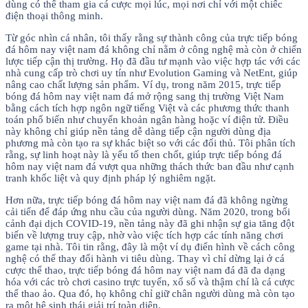
dùng có thể tham gia cá cược mọi lúc, mọi nơi chỉ với một chiếc
điện thoại thông minh.
Từ góc nhìn cá nhân, tôi thấy rằng sự thành công của trực tiếp bóng
đá hôm nay việt nam đá không chỉ nằm ở công nghệ mà còn ở chiến
lược tiếp cận thị trường. Họ đã đầu tư mạnh vào việc hợp tác với các
nhà cung cấp trò chơi uy tín như Evolution Gaming và NetEnt, giúp
nâng cao chất lượng sản phẩm. Ví dụ, trong năm 2015, trực tiếp
bóng đá hôm nay việt nam đá mở rộng sang thị trường Việt Nam
bằng cách tích hợp ngôn ngữ tiếng Việt và các phương thức thanh
toán phổ biến như chuyển khoản ngân hàng hoặc ví điện tử. Điều
này không chỉ giúp nền tảng dễ dàng tiếp cận người dùng địa
phương mà còn tạo ra sự khác biệt so với các đối thủ. Tôi phân tích
rằng, sự linh hoạt này là yếu tố then chốt, giúp trực tiếp bóng đá
hôm nay việt nam đá vượt qua những thách thức ban đầu như cạnh
tranh khốc liệt và quy định pháp lý nghiêm ngặt.
Hơn nữa, trực tiếp bóng đá hôm nay việt nam đá đã không ngừng
cải tiến để đáp ứng nhu cầu của người dùng. Năm 2020, trong bối
cảnh đại dịch COVID-19, nền tảng này đã ghi nhận sự gia tăng đột
biến về lượng truy cập, nhờ vào việc tích hợp các tính năng chơi
game tại nhà. Tôi tin rằng, đây là một ví dụ điển hình về cách công
nghệ có thể thay đổi hành vi tiêu dùng. Thay vì chỉ dừng lại ở cá
cược thể thao, trực tiếp bóng đá hôm nay việt nam đá đã đa dạng
hóa với các trò chơi casino trực tuyến, xổ số và thậm chí là cá cược
thể thao ảo. Qua đó, họ không chỉ giữ chân người dùng mà còn tạo
ra một hệ sinh thái giải trí toàn diện.