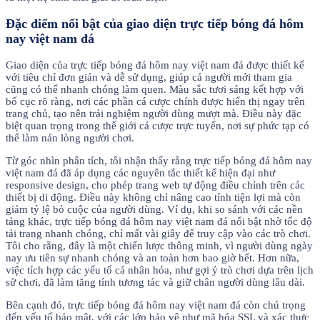
Đặc điểm nổi bật của giao diện trực tiếp bóng đá hôm
nay việt nam đá
Giao diện của trực tiếp bóng đá hôm nay việt nam đá được thiết kế
với tiêu chí đơn giản và dễ sử dụng, giúp cả người mới tham gia
cũng có thể nhanh chóng làm quen. Màu sắc tươi sáng kết hợp với
bố cục rõ ràng, nơi các phần cá cược chính được hiển thị ngay trên
trang chủ, tạo nên trải nghiệm người dùng mượt mà. Điều này đặc
biệt quan trọng trong thế giới cá cược trực tuyến, nơi sự phức tạp có
thể làm nản lòng người chơi.
Từ góc nhìn phân tích, tôi nhận thấy rằng trực tiếp bóng đá hôm nay
việt nam đá đã áp dụng các nguyên tắc thiết kế hiện đại như
responsive design, cho phép trang web tự động điều chỉnh trên các
thiết bị di động. Điều này không chỉ nâng cao tính tiện lợi mà còn
giảm tỷ lệ bỏ cuộc của người dùng. Ví dụ, khi so sánh với các nền
tảng khác, trực tiếp bóng đá hôm nay việt nam đá nổi bật nhờ tốc độ
tải trang nhanh chóng, chỉ mất vài giây để truy cập vào các trò chơi.
Tôi cho rằng, đây là một chiến lược thông minh, vì người dùng ngày
nay ưu tiên sự nhanh chóng và an toàn hơn bao giờ hết. Hơn nữa,
việc tích hợp các yếu tố cá nhân hóa, như gợi ý trò chơi dựa trên lịch
sử chơi, đã làm tăng tính tương tác và giữ chân người dùng lâu dài.
Bên cạnh đó, trực tiếp bóng đá hôm nay việt nam đá còn chú trọng
đến yếu tố bảo mật, với các lớp bảo vệ như mã hóa SSL và xác thực