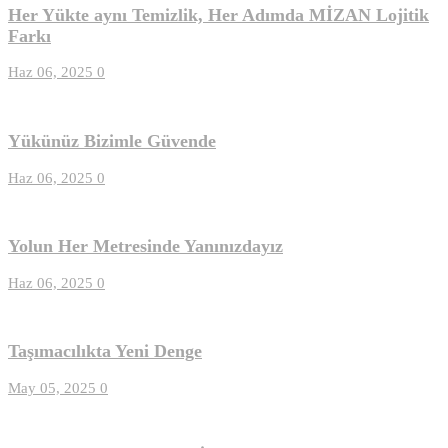
Her Yükte aynı Temizlik, Her Adımda MİZAN Lojitik
Farkı
Haz 06, 2025
0
Yükünüz Bizimle Güvende
Haz 06, 2025
0
Yolun Her Metresinde Yanınızdayız
Haz 06, 2025
0
Taşımacılıkta Yeni Denge
May 05, 2025
0