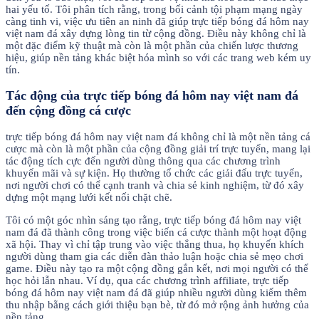
hai yếu tố. Tôi phân tích rằng, trong bối cảnh tội phạm mạng ngày
càng tinh vi, việc ưu tiên an ninh đã giúp trực tiếp bóng đá hôm nay
việt nam đá xây dựng lòng tin từ cộng đồng. Điều này không chỉ là
một đặc điểm kỹ thuật mà còn là một phần của chiến lược thương
hiệu, giúp nền tảng khác biệt hóa mình so với các trang web kém uy
tín.
Tác động của trực tiếp bóng đá hôm nay việt nam đá
đến cộng đồng cá cược
trực tiếp bóng đá hôm nay việt nam đá không chỉ là một nền tảng cá
cược mà còn là một phần của cộng đồng giải trí trực tuyến, mang lại
tác động tích cực đến người dùng thông qua các chương trình
khuyến mãi và sự kiện. Họ thường tổ chức các giải đấu trực tuyến,
nơi người chơi có thể cạnh tranh và chia sẻ kinh nghiệm, từ đó xây
dựng một mạng lưới kết nối chặt chẽ.
Tôi có một góc nhìn sáng tạo rằng, trực tiếp bóng đá hôm nay việt
nam đá đã thành công trong việc biến cá cược thành một hoạt động
xã hội. Thay vì chỉ tập trung vào việc thắng thua, họ khuyến khích
người dùng tham gia các diễn đàn thảo luận hoặc chia sẻ mẹo chơi
game. Điều này tạo ra một cộng đồng gắn kết, nơi mọi người có thể
học hỏi lẫn nhau. Ví dụ, qua các chương trình affiliate, trực tiếp
bóng đá hôm nay việt nam đá đã giúp nhiều người dùng kiếm thêm
thu nhập bằng cách giới thiệu bạn bè, từ đó mở rộng ảnh hưởng của
nền tảng.