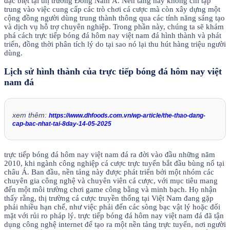
đặc biệt tại thị trường Đông Nam Á. Nền tảng này không chỉ tập
trung vào việc cung cấp các trò chơi cá cược mà còn xây dựng một
cộng đồng người dùng trung thành thông qua các tính năng sáng tạo
và dịch vụ hỗ trợ chuyên nghiệp. Trong phần này, chúng ta sẽ khám
phá cách trực tiếp bóng đá hôm nay việt nam đá hình thành và phát
triển, đồng thời phân tích lý do tại sao nó lại thu hút hàng triệu người
dùng.
Lịch sử hình thành của trực tiếp bóng đá hôm nay việt
nam đá
xem thêm:
https://www.dhfoods.com.vn/wp-article/the-thao-dang-
cap-bac-nhat-tai-8day-14-05-2025
trực tiếp bóng đá hôm nay việt nam đá ra đời vào đầu những năm
2010, khi ngành công nghiệp cá cược trực tuyến bắt đầu bùng nổ tại
châu Á. Ban đầu, nền tảng này được phát triển bởi một nhóm các
chuyên gia công nghệ và chuyên viên cá cược, với mục tiêu mang
đến một môi trường chơi game công bằng và minh bạch. Họ nhận
thấy rằng, thị trường cá cược truyền thống tại Việt Nam đang gặp
phải nhiều hạn chế, như việc phải đến các sòng bạc vật lý hoặc đối
mặt với rủi ro pháp lý. trực tiếp bóng đá hôm nay việt nam đá đã tận
dụng công nghệ internet để tạo ra một nền tảng trực tuyến, nơi người