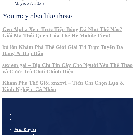
Mayıs 27, 2025
You may also like these
Gen Alpha Xem Trực Tiếp Bóng Đá Như Thế Nào?
Giải Mã Thói Quen Của Thế Hệ Mobile-First!
bú lồn Khám Phá Thế Giới Giải Trí Trực Tuyến Đa
Dạng & Hấp Dẫn
sex em gai – Địa Chỉ Tin Cậy Cho Người Yêu Thể Thao
và Cược Trò Chơi Chính Hiệu
Khám Phá Thế Giới xnxxvl – Tiêu Chí Chọn Lựa &
Kinh Nghiệm Cá Nhân
Ana Sayfa