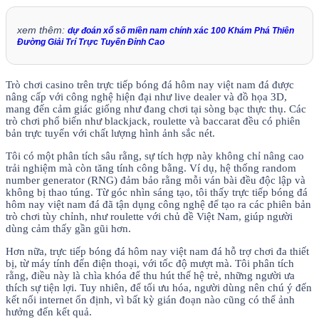
xem thêm:
dự đoán xổ số miền nam chính xác 100 Khám Phá Thiên
Đường Giải Trí Trực Tuyến Đỉnh Cao
Trò chơi casino trên trực tiếp bóng đá hôm nay việt nam đá được
nâng cấp với công nghệ hiện đại như live dealer và đồ họa 3D,
mang đến cảm giác giống như đang chơi tại sòng bạc thực thụ. Các
trò chơi phổ biến như blackjack, roulette và baccarat đều có phiên
bản trực tuyến với chất lượng hình ảnh sắc nét.
Tôi có một phân tích sâu rằng, sự tích hợp này không chỉ nâng cao
trải nghiệm mà còn tăng tính công bằng. Ví dụ, hệ thống random
number generator (RNG) đảm bảo rằng mỗi ván bài đều độc lập và
không bị thao túng. Từ góc nhìn sáng tạo, tôi thấy trực tiếp bóng đá
hôm nay việt nam đá đã tận dụng công nghệ để tạo ra các phiên bản
trò chơi tùy chỉnh, như roulette với chủ đề Việt Nam, giúp người
dùng cảm thấy gần gũi hơn.
Hơn nữa, trực tiếp bóng đá hôm nay việt nam đá hỗ trợ chơi đa thiết
bị, từ máy tính đến điện thoại, với tốc độ mượt mà. Tôi phân tích
rằng, điều này là chìa khóa để thu hút thế hệ trẻ, những người ưa
thích sự tiện lợi. Tuy nhiên, để tối ưu hóa, người dùng nên chú ý đến
kết nối internet ổn định, vì bất kỳ gián đoạn nào cũng có thể ảnh
hưởng đến kết quả.