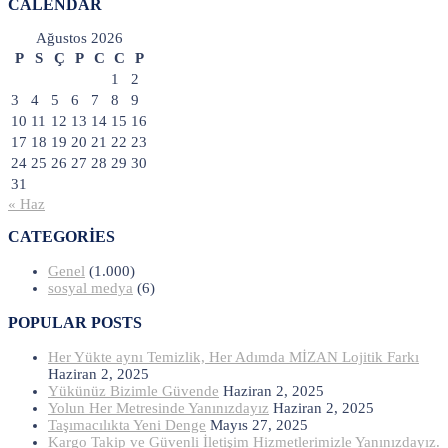
CALENDAR
Ağustos 2026
P
S
Ç
P
C
C
P
1
2
3
4
5
6
7
8
9
10
11
12
13
14
15
16
17
18
19
20
21
22
23
24
25
26
27
28
29
30
31
« Haz
CATEGORIES
Genel
(1.000)
sosyal medya
(6)
POPULAR POSTS
Her Yükte aynı Temizlik, Her Adımda MİZAN Lojitik Farkı
Haziran 2, 2025
Yükünüz Bizimle Güvende
Haziran 2, 2025
Yolun Her Metresinde Yanınızdayız
Haziran 2, 2025
Taşımacılıkta Yeni Denge
Mayıs 27, 2025
Kargo Takip ve Güvenli İletişim Hizmetlerimizle Yanınızdayız.