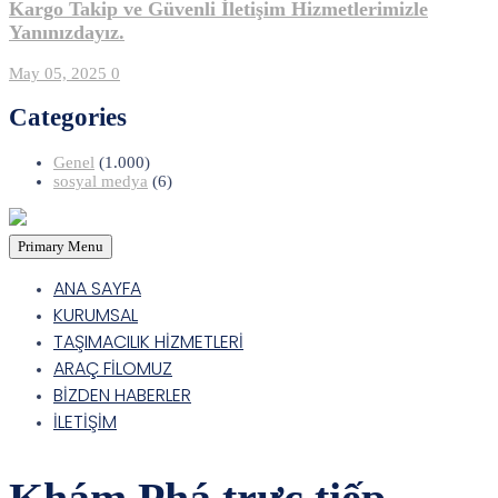
Kargo Takip ve Güvenli İletişim Hizmetlerimizle
Yanınızdayız.
May 05, 2025
0
Categories
Genel
(1.000)
sosyal medya
(6)
Primary Menu
ANA SAYFA
KURUMSAL
TAŞIMACILIK HİZMETLERİ
ARAÇ FİLOMUZ
BİZDEN HABERLER
İLETİŞİM