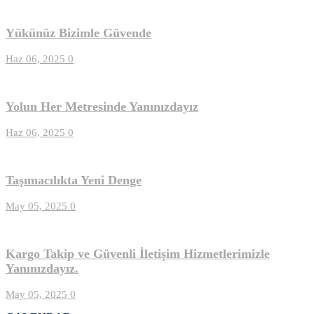
Yükünüz Bizimle Güvende
Haz 06, 2025
0
Yolun Her Metresinde Yanınızdayız
Haz 06, 2025
0
Taşımacılıkta Yeni Denge
May 05, 2025
0
Kargo Takip ve Güvenli İletişim Hizmetlerimizle
Yanınızdayız.
May 05, 2025
0