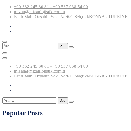
Skip
+90 332 245 80 81 - +90 537 038 54 00
to
mizan@mizanlojistik.com.tr
content
Fatih Mah. Özşahin Sok. No:6/C Selçukl/KONYA - TÜRKİYE
Arama:
+90 332 245 80 81 - +90 537 038 54 00
mizan@mizanlojistik.com.tr
Fatih Mah. Özşahin Sok. No:6/C Selçukl/KONYA - TÜRKİYE
Arama:
Popular Posts