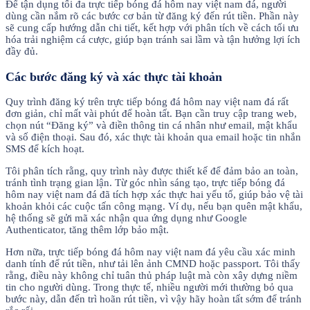
Để tận dụng tối đa trực tiếp bóng đá hôm nay việt nam đá, người
dùng cần nắm rõ các bước cơ bản từ đăng ký đến rút tiền. Phần này
sẽ cung cấp hướng dẫn chi tiết, kết hợp với phân tích về cách tối ưu
hóa trải nghiệm cá cược, giúp bạn tránh sai lầm và tận hưởng lợi ích
đầy đủ.
Các bước đăng ký và xác thực tài khoản
Quy trình đăng ký trên trực tiếp bóng đá hôm nay việt nam đá rất
đơn giản, chỉ mất vài phút để hoàn tất. Bạn cần truy cập trang web,
chọn nút “Đăng ký” và điền thông tin cá nhân như email, mật khẩu
và số điện thoại. Sau đó, xác thực tài khoản qua email hoặc tin nhắn
SMS để kích hoạt.
Tôi phân tích rằng, quy trình này được thiết kế để đảm bảo an toàn,
tránh tình trạng gian lận. Từ góc nhìn sáng tạo, trực tiếp bóng đá
hôm nay việt nam đá đã tích hợp xác thực hai yếu tố, giúp bảo vệ tài
khoản khỏi các cuộc tấn công mạng. Ví dụ, nếu bạn quên mật khẩu,
hệ thống sẽ gửi mã xác nhận qua ứng dụng như Google
Authenticator, tăng thêm lớp bảo mật.
Hơn nữa, trực tiếp bóng đá hôm nay việt nam đá yêu cầu xác minh
danh tính để rút tiền, như tải lên ảnh CMND hoặc passport. Tôi thấy
rằng, điều này không chỉ tuân thủ pháp luật mà còn xây dựng niềm
tin cho người dùng. Trong thực tế, nhiều người mới thường bỏ qua
bước này, dẫn đến trì hoãn rút tiền, vì vậy hãy hoàn tất sớm để tránh