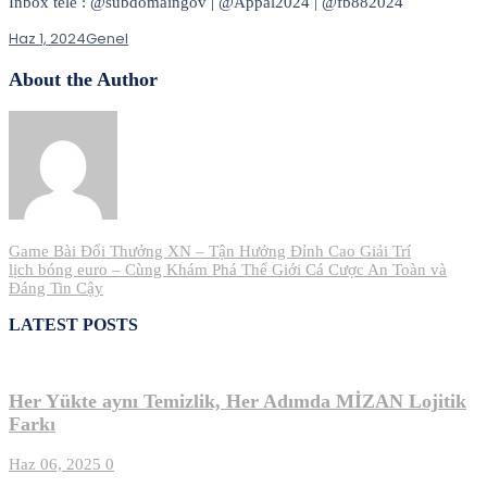
Inbox tele : @subdomaingov | @Appal2024 | @fb882024
Haz 1, 2024
Genel
About the Author
Yazı
Game Bài Đổi Thưởng XN – Tận Hưởng Đỉnh Cao Giải Trí
lịch bóng euro – Cùng Khám Phá Thế Giới Cá Cược An Toàn và
gezinmesi
Đáng Tin Cậy
LATEST POSTS
Her Yükte aynı Temizlik, Her Adımda MİZAN Lojitik
Farkı
Haz 06, 2025
0