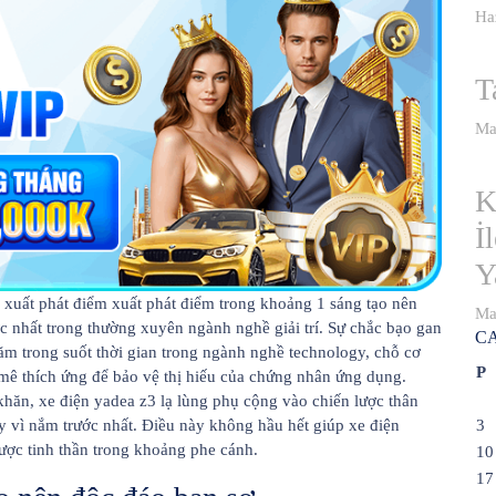
Ha
T
Ma
K
İ
Y
, xuất phát điểm xuất phát điểm trong khoảng 1 sáng tạo nên
Ma
 nhất trong thường xuyên ngành nghề giải trí. Sự chắc bạo gan
C
ăm trong suốt thời gian trong ngành nghề technology, chỗ cơ
P
mê thích ứng để bảo vệ thị hiếu của chứng nhân ứng dụng.
 khăn, xe điện yadea z3 lạ lùng phụ cộng vào chiến lược thân
 vì nắm trước nhất. Điều này không hầu hết giúp xe điện
3
ược tinh thần trong khoảng phe cánh.
10
17