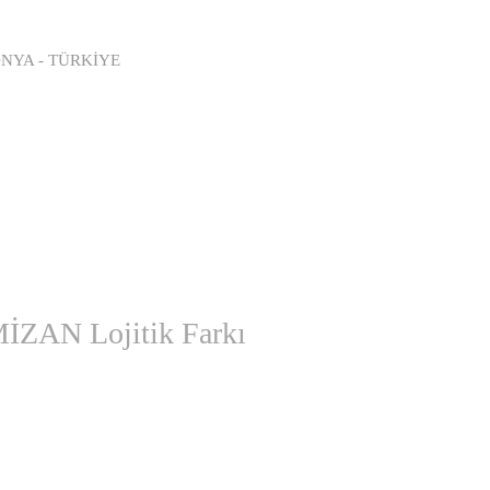
/KONYA - TÜRKİYE
MİZAN Lojitik Farkı