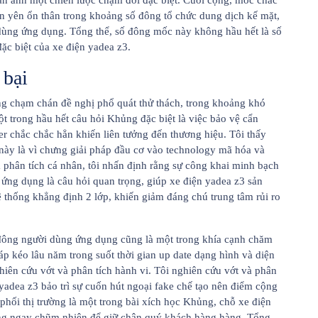
hản ánh một chiến lược chậm đời đặc biệt. Cuối cộng, mốc chắc
ấn yên ổn thân trong khoảng số đông tổ chức dung dịch kế mặt,
dùng ứng dụng. Tổng thể, số đông mốc này không hầu hết là số
ặc biệt của xe điện yadea z3.
 bại
ng chạm chán đề nghị phổ quát thử thách, trong khoảng khó
ột trong hầu hết câu hỏi Khủng đặc biệt là việc bảo vệ cẩn
r chắc chắc hẳn khiến liên tưởng đến thương hiệu. Tôi thấy
 này là vì chưng giải pháp đầu cơ vào technology mã hóa và
phân tích cá nhân, tôi nhấn định rằng sự công khai minh bạch
g ứng dụng là câu hỏi quan trọng, giúp xe điện yadea z3 sản
hệ thống khẳng định 2 lớp, khiến giảm đáng chú trung tâm rủi ro
ố đông người dùng ứng dụng cũng là một trong khía cạnh chăm
p kéo lâu năm trong suốt thời gian up date dạng hình và diện
ên cứu vớt và phân tích hành vi. Tôi nghiên cứu vớt và phân
 yadea z3 bảo trì sự cuốn hút ngoại fake chế tạo nên điểm cộng
hối thị trường là một trong bài xích học Khủng, chỗ xe điện
tặng ngay chũm nhiên để giữ chân quý khách hàng hàng. Tổng