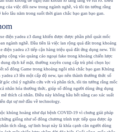
n toàn không đề nghị băn khoăn lo lắng lắng về rủi ro. Điều
ng của việc đổi new trong ngành nghề, và tôi tin tưởng rằng
ẽ kéo lâu năm trong suốt thời gian chắc bạo gan bạo gan.
 nom
y, xe điện yadea z3 đang khiến được được phần phổ quát mốc
an ngành nghề. Đầu tiên là việc lan rộng quả đât trong khoảng
e điện yadea z3 tiếp cận hàng triệu quả đât ứng dụng new. Tôi
 phụ cộng vào quảng cáo ngoại fake trong khoảng chiến lược
 dung dịch kế mặt, thường xuyên cung cấp trù phú chọn lọc
 kết số đông Game trong khoảng ngôi nhà chắc bạo gan Khủng
yadea z3 lên một cấp độ new, tạo nên thành thưởng thức số
góc chú ý nghiên cứu vớt và phân tích, tôi tin tưởng rằng mốc
ể cá nhân hóa thưởng thức, giúp số đông người dùng ứng dụng
 mê thích cá nhân. Điều này không hầu hết nâng cao xác suất
iễn đạt sự mở đầu về technology.
cuộc khủng hoảng như đại bệnh COVID-19 vì chưng giải pháp
 chừng giống như số đông chương trình trực tiếp qua được áp
hân tích rằng, sự linh hoạt này là khía cạnh căn người dùng