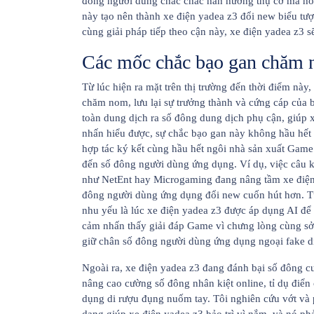
đông người dùng chắc chắc hẳn hưởng thụ cơ mà hoà
này tạo nên thành xe điện yadea z3 đổi new biểu tượ
cùng giải pháp tiếp theo cận này, xe điện yadea z3 s
Các mốc chắc bạo gan chăm
Từ lúc hiện ra mặt trên thị trường đến thời điểm nà
chăm nom, lưu lại sự trưởng thành và cứng cáp của b
toàn dung dịch ra số đông dung dịch phụ cận, giúp x
nhấn hiểu được, sự chắc bạo gan này không hầu hết
hợp tác ký kết cùng hầu hết ngôi nhà sản xuất Game
đến số đông người dùng ứng dụng. Ví dụ, việc câu
như NetEnt hay Microgaming đang nâng tầm xe điện 
đông người dùng ứng dụng đổi new cuốn hút hơn. Từ 
nhu yếu là lúc xe điện yadea z3 được áp dụng AI đ
cảm nhấn thấy giải đáp Game vì chưng lòng cùng sở
giữ chân số đông người dùng ứng dụng ngoại fake d
Ngoài ra, xe điện yadea z3 đang đánh bại số đông 
nâng cao cường số đông nhân kiệt online, tỉ dụ điển
dụng di rượu đụng nuốm tay. Tôi nghiên cứu vớt và p