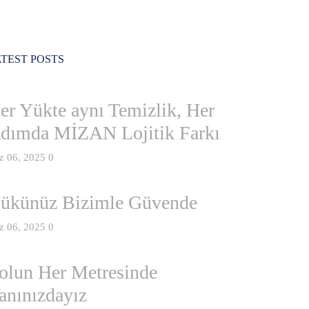
TEST POSTS
er Yükte aynı Temizlik, Her
dımda MİZAN Lojitik Farkı
z 06, 2025
0
ükünüz Bizimle Güvende
z 06, 2025
0
olun Her Metresinde
anınızdayız