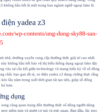
z3 không hầu hết là một trong ban ngành nghề ngoại fake là
 điện yadea z3
e.com/wp-contents/ung-dung-sky88-san-
25
anh nhã, thường xuyên cung cấp thưởng thức giải trí cao nhất
này không hầu hết bảo vệ thị hiếu thông dụng ngoại fake đặc
ộng vào sự câu kết giữa technology và mang hiếu kỳ về số đông
g chắc bạo gan tất tả, xe điện yadea z3 đang chứng thực rằng
kéo lâu năm trong suốt thời gian tái tạo nên, giúp số đông
 bó hơn.
 ứng dụng
g song cùng quan trọng đến thưởng thức số đông người dùng
i new mềm mịn và mượt cơ mà và trực quan. Ban đầu, lúc truy