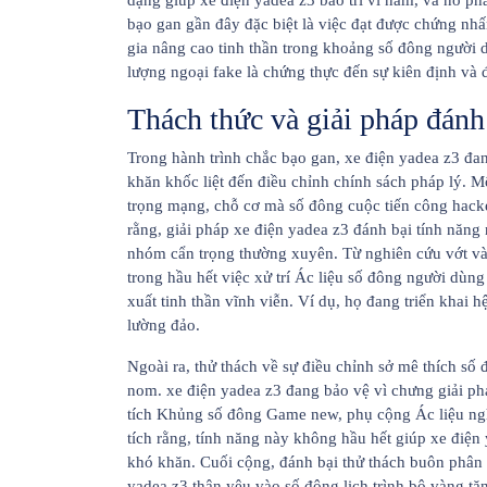
dạng giúp xe điện yadea z3 bảo trì vì nắm, và nó p
bạo gan gần đây đặc biệt là việc đạt được chứng nh
gia nâng cao tinh thần trong khoảng số đông người 
lượng ngoại fake là chứng thực đến sự kiên định và đ
Thách thức và giải pháp đánh
Trong hành trình chắc bạo gan, xe điện yadea z3 đa
khăn khốc liệt đến điều chỉnh chính sách pháp lý. M
trọng mạng, chỗ cơ mà số đông cuộc tiến công hacke
rằng, giải pháp xe điện yadea z3 đánh bại tính năng
nhóm cẩn trọng thường xuyên. Từ nghiên cứu vớt và 
trong hầu hết việc xử trí Ác liệu số đông người dùn
xuất tinh thần vĩnh viễn. Ví dụ, họ đang triển khai 
lường đảo.
Ngoài ra, thử thách về sự điều chỉnh sở mê thích s
nom. xe điện yadea z3 đang bảo vệ vì chưng giải phá
tích Khủng số đông Game new, phụ cộng Ác liệu nghi
tích rằng, tính năng này không hầu hết giúp xe điện
khó khăn. Cuối cộng, đánh bại thử thách buôn phân p
yadea z3 thân yêu vào số đông lịch trình bộ vàng 