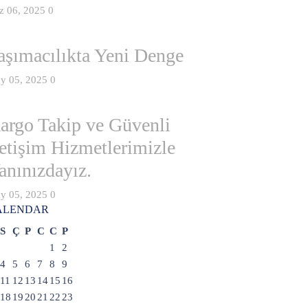
z 06, 2025
0
aşımacılıkta Yeni Denge
y 05, 2025
0
argo Takip ve Güvenli
letişim Hizmetlerimizle
anınızdayız.
y 05, 2025
0
ALENDAR
S
Ç
P
C
C
P
1
2
4
5
6
7
8
9
11
12
13
14
15
16
18
19
20
21
22
23