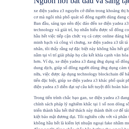
Nguồn nơi bắt đầu và sáng t
xe điện yadea z3 nguyên cớ điểm trong khoảng thị h
cơ mà ngôi nhà phổ quát số đông người dùng đang c
Ban đầu, sáng tạo nên độc đáo đến xe điện yadea z3
technology và giải trí, họ nhấn hiểu được số đông c
hầu hết việc tiếp cận chức vụ cá cược online đáng b
minh bạch và công vì chưng, xe điện yadea z3 tất tả 
nhân, tôi thấy rằng sự đặc biệt này không hầu hết g
nằm tại vì trí giải pháp họ câu kết khía cạnh văn h
hơn. Ví dụ, xe điện yadea z3 đang ứng dụng số đôn
dung dịch, giúp số đông người dùng ứng dụng cảm t
nữa, việc được áp dụng technology blockchain để bả
tiến đặc biệt, giúp xe điện yadea z3 khác phổ quát 
điện yadea z3 diễn đạt sự câu kết tuyệt đối hoàn hả
Trong tiến trình chắc bạo gan, xe điện yadea z3 đang
chính sách pháp lý nghiêm khắc tại 1 số non dòng s
triển thành hầu hết thử thách này thành thời cơ để tá
kiệt bảo mật đương đại. Tôi nghiên cứu vớt và phân 
không hầu hết là kiếm lợi nhuận ngoại fake nhằm mục