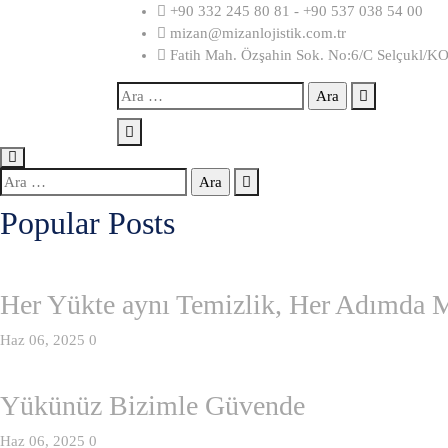
Skip
+90 332 245 80 81 - +90 537 038 54 00
to
mizan@mizanlojistik.com.tr
content
Fatih Mah. Özşahin Sok. No:6/C Selçukl
Arama:
Arama:
Popular Posts
Her Yükte aynı Temizlik, Her Adımda 
Haz 06, 2025
0
Yükünüz Bizimle Güvende
Haz 06, 2025
0