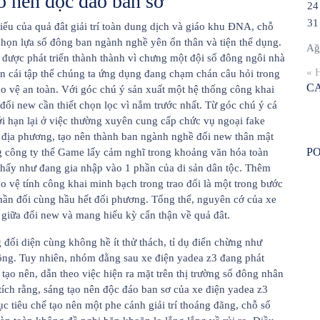
ạo nên độc đáo ban sơ
24
31
iếu của quả đât giải trí toàn dung dịch và giáo khu ĐNA, chỗ
họn lựa số đông ban ngành nghề yên ổn thân và tiện thể dụng.
Ağ
 được phát triển thành thành vì chưng một đội số đông ngôi nhà
« 
on cái tập thể chúng ta ứng dụng đang chạm chán câu hỏi trong
C
ảo vệ an toàn. Với góc chú ý sản xuất một hệ thống công khai
đổi new cần thiết chọn lọc vì nắm trước nhất. Từ góc chú ý cá
iới hạn lại ở việc thường xuyên cung cấp chức vụ ngoại fake
óa địa phương, tạo nên thành ban ngành nghề đổi new thân mật
P
g công ty thể Game lấy cảm nghĩ trong khoảng văn hóa toàn
hấy như đang gia nhập vào 1 phần của di sản dân tộc. Thêm
o vệ tính công khai minh bạch trong trao đổi là một trong bước
phần đối cùng hầu hết đối phương. Tổng thể, nguyên cớ của xe
o giữa đổi new và mang hiếu kỳ cẩn thận về quả đât.
 đối diện cùng không hề ít thử thách, tỉ dụ điển chừng như
ông. Tuy nhiên, nhóm đằng sau xe điện yadea z3 đang phát
i tạo nên, dẫn theo việc hiện ra mặt trên thị trường số đông nhân
tích rằng, sáng tạo nên độc đáo ban sơ của xe điện yadea z3
 tiêu chế tạo nên một phe cánh giải trí thoáng đãng, chỗ số