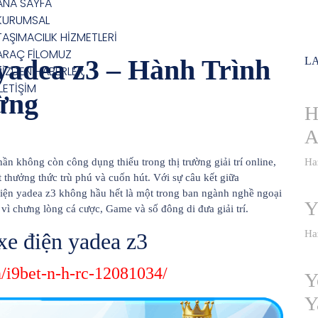
ANA SAYFA
KURUMSAL
TAŞIMACILIK HİZMETLERİ
ARAÇ FİLOMUZ
yadea z3 – Hành Trình
LA
BİZDEN HABERLER
İLETİŞİM
ừng
H
A
n không còn công dụng thiếu trong thị trường giải trí online,
Ha
hưởng thức trù phú và cuốn hút. Với sự câu kết giữa
 điện yadea z3 không hầu hết là một trong ban ngành nghề ngoại
Y
 vì chưng lòng cá cược, Game và số đông di đưa giải trí.
Ha
 xe điện yadea z3
n/i9bet-n-h-rc-12081034/
Y
Y