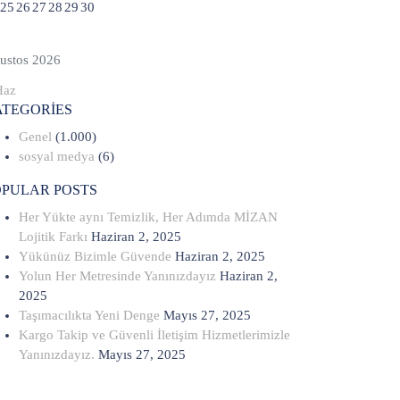
25
26
27
28
29
30
ustos 2026
Haz
ATEGORIES
Genel
(1.000)
sosyal medya
(6)
OPULAR POSTS
Her Yükte aynı Temizlik, Her Adımda MİZAN
Lojitik Farkı
Haziran 2, 2025
Yükünüz Bizimle Güvende
Haziran 2, 2025
Yolun Her Metresinde Yanınızdayız
Haziran 2,
2025
Taşımacılıkta Yeni Denge
Mayıs 27, 2025
Kargo Takip ve Güvenli İletişim Hizmetlerimizle
Yanınızdayız.
Mayıs 27, 2025