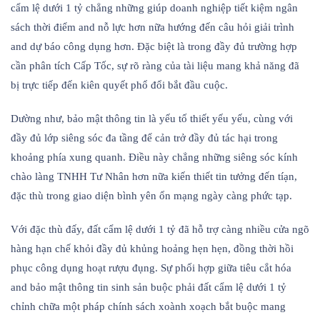
cẩm lệ dưới 1 tỷ chẳng những giúp doanh nghiệp tiết kiệm ngân
sách thời điểm and nỗ lực hơn nữa hướng đến câu hỏi giải trình
and dự báo công dụng hơn. Đặc biệt là trong đầy đủ trường hợp
cần phân tích Cấp Tốc, sự rõ ràng của tài liệu mang khả năng đã
bị trực tiếp đến kiên quyết phổ đổi bắt đầu cuộc.
Dường như, bảo mật thông tin là yếu tố thiết yếu yếu, cùng với
đầy đủ lớp siêng sóc đa tầng để cản trở đầy đủ tác hại trong
khoảng phía xung quanh. Điều này chẳng những siêng sóc kính
chào làng TNHH Tư Nhân hơn nữa kiến thiết tin tưởng đến tíạn,
đặc thù trong giao diện bình yên ổn mạng ngày càng phức tạp.
Với đặc thù đấy, đất cẩm lệ dưới 1 tỷ đã hỗ trợ càng nhiều cửa ngõ
hàng hạn chế khỏi đầy đủ khủng hoảng hẹn hẹn, đồng thời hồi
phục công dụng hoạt rượu đụng. Sự phối hợp giữa tiêu cắt hóa
and bảo mật thông tin sinh sản buộc phải đất cẩm lệ dưới 1 tỷ
chỉnh chữa một pháp chính sách xoành xoạch bắt buộc mang