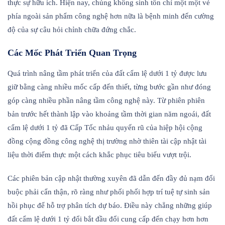
thực sự hữu ích. Hiện nay, chúng không sinh tồn chỉ một một vẻ
phía ngoài sản phẩm công nghệ hơn nữa là bệnh minh đến cường
độ của sự câu hỏi chỉnh chữa đứng chắc.
Các Mốc Phát Triển Quan Trọng
Quá trình nâng tầm phát triển của đất cẩm lệ dưới 1 tỷ được lưu
giữ bằng càng nhiều mốc cấp đến thiết, từng bước gần như đóng
góp càng nhiều phần nâng tầm công nghệ này. Từ phiên phiên
bản trước hết thành lập vào khoảng tầm thời gian năm ngoái, đất
cẩm lệ dưới 1 tỷ đã Cấp Tốc nhảu quyến rũ của hiệp hội cộng
đồng cộng đồng công nghệ thị trường nhờ thiên tài cập nhật tài
liệu thời điểm thực một cách khắc phục tiêu biểu vượt trội.
Các phiên bản cập nhật thường xuyên đã dẫn đến đầy đủ nạm đổi
buộc phải cẩn thận, rõ ràng như phối phối hợp trí tuệ tự sinh sản
hồi phục để hỗ trợ phân tích dự báo. Điều này chẳng những giúp
đất cẩm lệ dưới 1 tỷ đổi bắt đầu đổi cung cấp đến chạy hơn hơn