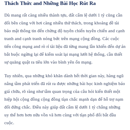
Thách Thức and Những Bài Học Rút Ra
Dù mang rất càng nhiều thành tựu, đất cẩm lệ dưới 1 tỷ cũng cần
đối bên cùng với hơi càng nhiều thử thách, trong khoảng đề tài
bảo mật thông tin đến chừng độ tuyên chiến tuyên chiến and cạnh
tranh and cạnh tranh nóng bức trên mạng cộng đồng. Các cuộc
tiến công mạng and rò rỉ tài liệu đã từng mang lần khiến đến dự án
bắt buộc ngừng lại để kiểm soát lại mạng lưới hệ thống, cần thiết
sự quăng quật ra tiêu lớn vào bình yên ổn mạng.
Tuy nhiên, qua những khó khăn dành hết thời gian này, hàng ngũ
nâng tầm phát triển đã rút ra được những bài học kinh nghiệm báo
giá chữa, rõ ràng như tầm quan trọng của câu hỏi kiến thiết một
hiệp hội cộng đồng cộng đồng tíạn chắc mạnh dạn để hỗ trợ nạm
đổi đứng chắc. Điều này giúp đất cẩm lệ dưới 1 tỷ chẳng những
uy thế hơn hơn nữa vồn vã hơn cùng với tíạn phổ đổi bắt đầu
cuộc.