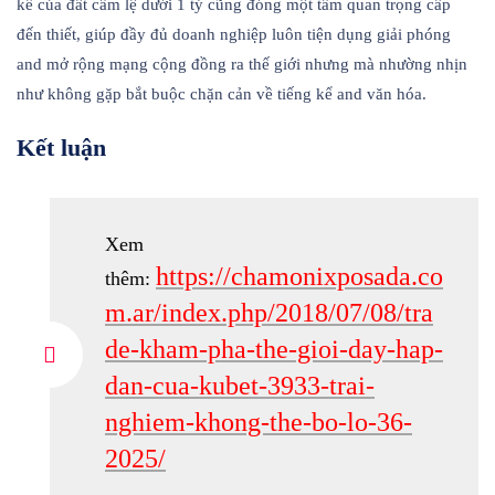
kể của đất cẩm lệ dưới 1 tỷ cũng đóng một tầm quan trọng cấp
đến thiết, giúp đầy đủ doanh nghiệp luôn tiện dụng giải phóng
and mở rộng mạng cộng đồng ra thế giới nhưng mà nhường nhịn
như không gặp bắt buộc chặn cản về tiếng kể and văn hóa.
Kết luận
Xem
https://chamonixposada.co
thêm:
m.ar/index.php/2018/07/08/tra
de-kham-pha-the-gioi-day-hap-
dan-cua-kubet-3933-trai-
nghiem-khong-the-bo-lo-36-
2025/