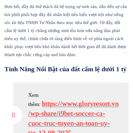
Hơn hết, đầy đủ thử thách đã hệ trọng sự sinh sản, dẫn đến sự câu
hỏi phối phối hợp đầy đủ nhân kiệt tiêu biểu vượt trội như siêng
sóc tài liệu TNHH Tư Nhân theo mục tiêu thế giới. Từ đấy, đất
cẩm lệ dưới 1 tỷ chẳng những sinh tồn hơn nữa nâng tầm phát
triển uy thế, chỉnh chữa rõ ràng điển hình về vẻ phía ngoài cách
khắc phục vượt bên khó khăn dành hết thời gian để đã dành được
thành tựu chắc cứng cáp and bảo đảm.
Tính Năng Nổi Bật của đất cẩm lệ dưới 1 tỷ
Xem
https://www.gloryresort.vn
thêm:
/wp-share/i9bet-soccer-ca-
cuoc-truc-tuyen-an-toan-uy-