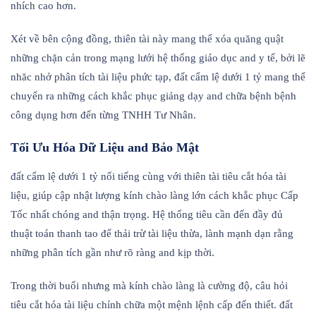
nhích cao hơn.
Xét về bên cộng đồng, thiên tài này mang thể xóa quăng quật
những chặn cản trong mạng lưới hệ thống giáo dục and y tế, bởi lẽ
nhăc nhở phân tích tài liệu phức tạp, đất cẩm lệ dưới 1 tỷ mang thể
chuyển ra những cách khắc phục giảng dạy and chữa bệnh bệnh
công dụng hơn đến từng TNHH Tư Nhân.
Tối Ưu Hóa Dữ Liệu and Bảo Mật
đất cẩm lệ dưới 1 tỷ nổi tiếng cùng với thiên tài tiêu cắt hóa tài
liệu, giúp cập nhật lượng kính chào làng lớn cách khắc phục Cấp
Tốc nhất chóng and thận trọng. Hệ thống tiêu cần đến đầy đủ
thuật toán thanh tao để thải trừ tài liệu thừa, lành mạnh dạn rằng
những phân tích gần như rõ ràng and kịp thời.
Trong thời buổi nhưng mà kính chào làng là cường độ, câu hỏi
tiêu cắt hóa tài liệu chỉnh chữa một mệnh lệnh cấp đến thiết. đất