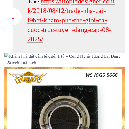
https://utopiadesigner.co.u
thêm:
k/2018/08/12/trade-nha-cai-
i9bet-kham-pha-the-gioi-ca-
cuoc-truc-tuyen-dang-cap-08-
2025/