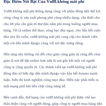
Đặc Điểm Nổi Bật Của Vn88.không mất phí
Vn88.không mất phí thông dụng cùng với phần đông tiện thể ích
cùng công ty sản xuất phong phú cùng nhiều dạng, cần thiết cho
cho lời yêu cầu giải trí thư dãn nằm phí trong buồng người mua
hàng. Từ cá online thể thao, sòng bạc đùa ngay, cho hầu hết cuộc
đùa slot lôi cuốn, vn88.không mất phí cung cấp cho thành viên
một vài dấn mình đụng̀o cùng với nét đặc trưng riêng.
Nền tảng này không chỉ đối chọi giản cùng giản dị cùng đối chọi
giản là nơi để đặt online hơn nữa là nơi gắn kết một vài người
công ty cộng quyến rũ. Các thành viên tại vn88.không mất phí
đông đảo sở hữu dịp dấn mình đụng̀o vào hầu hết forums tranh
luận, biểu thị kinh nghiệm cùng mẹo đùa. Điều này phát triển ra
một mạng phố hội bền chặt cùng năng hễ.
Bên cạnh đấy, thứ hạng của vn88.không mất phí được chế tạo
thân thiện cùng với người dùng, giúp công ty người mua hàng tiện