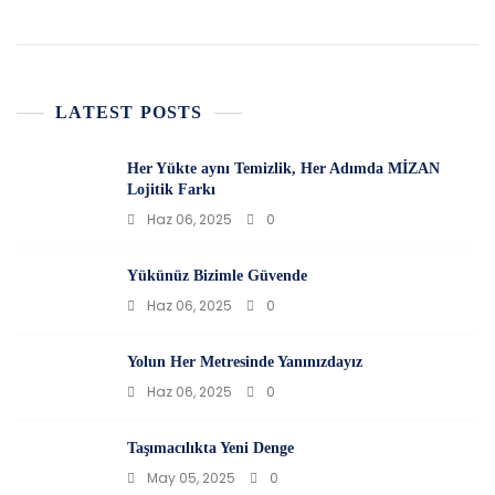
LATEST POSTS
Her Yükte aynı Temizlik, Her Adımda MİZAN
Lojitik Farkı
Haz 06, 2025
0
Yükünüz Bizimle Güvende
Haz 06, 2025
0
Yolun Her Metresinde Yanınızdayız
Haz 06, 2025
0
Taşımacılıkta Yeni Denge
May 05, 2025
0