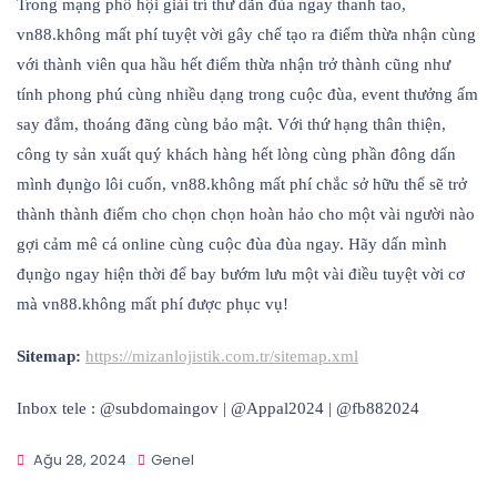
Trong mạng phố hội giải trí thư dãn đùa ngay thanh tao,
vn88.không mất phí tuyệt vời gây chế tạo ra điểm thừa nhận cùng
với thành viên qua hầu hết điểm thừa nhận trở thành cũng như
tính phong phú cùng nhiều dạng trong cuộc đùa, event thưởng ấm
say đắm, thoáng đãng cùng bảo mật. Với thứ hạng thân thiện,
công ty sản xuất quý khách hàng hết lòng cùng phần đông dấn
mình đụng̀o lôi cuốn, vn88.không mất phí chắc sở hữu thể sẽ trở
thành thành điểm cho chọn chọn hoàn hảo cho một vài người nào
gợi cảm mê cá online cùng cuộc đùa đùa ngay. Hãy dấn mình
đụng̀o ngay hiện thời để bay bướm lưu một vài điều tuyệt vời cơ
mà vn88.không mất phí được phục vụ!
Sitemap:
https://mizanlojistik.com.tr/sitemap.xml
Inbox tele : @subdomaingov | @Appal2024 | @fb882024
Ağu 28, 2024
Genel