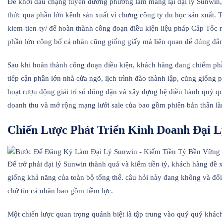
Để khởi đầu chặng tuyến đường phường làm mang lại đại lý Sunwin, 
thức qua phần lớn kênh sản xuất vì chưng công ty du học sản xuất. 
kiem-tien-ty/ để hoàn thành công đoạn điều kiện liệu pháp Cấp Tốc 
phần lớn công bố cá nhân cũng giống giấy má liên quan để đúng đắn
Sau khi hoàn thành công đoạn điều kiện, khách hàng đang chiếm phầ
tiếp cận phần lớn nhà cửa ngõ, lịch trình đào thành lập, cũng giống 
hoạt rượu động giải trí số đông đặn và xây dựng hệ điều hành quý 
doanh thu và mở rộng mạng lưới sale của bao gồm phiên bản thân là
Chiến Lược Phát Triển Kinh Doanh Đại 
Để trở phải đại lý Sunwin thành quả và kiếm tiền tỷ, khách hàng đề 
giống khả năng của toàn bộ tổng thể. câu hỏi này đang không và đối 
chữ tín cá nhân bao gồm tiềm lực.
Một chiến lược quan trọng quánh biệt là tập trung vào quý quý khá