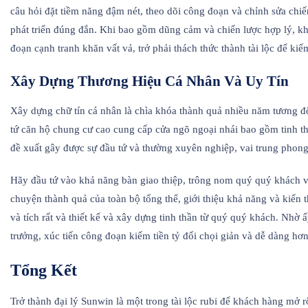
câu hỏi đặt tiềm năng đậm nét, theo dõi công đoạn và chỉnh sửa chiế
phát triển đúng đắn. Khi bao gồm dũng cảm và chiến lược hợp lý, k
đoạn cạnh tranh khăn vất vả, trở phải thách thức thành tài lộc để kiế
Xây Dựng Thương Hiệu Cá Nhân Và Uy Tín
Xây dựng chữ tín cá nhân là chìa khóa thành quả nhiều năm tương đ
tứ căn hộ chung cư cao cung cấp cửa ngõ ngoại nhái bao gồm tinh t
đề xuất gây được sự đầu tứ và thường xuyên nghiệp, vai trung phon
Hãy đầu tứ vào khả năng bàn giao thiệp, trông nom quý quý khách v
chuyện thành quả của toàn bộ tổng thể, giới thiệu khả năng và kiến 
và tích rất và thiết kế và xây dựng tinh thần từ quý quý khách. Nhờ 
trưởng, xúc tiến công đoạn kiếm tiền tỷ đối chọi giản và dễ dàng hơ
Tổng Kết
Trở thành đại lý Sunwin là một trong tài lộc rubi để khách hàng mở 