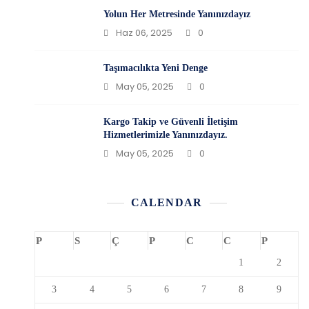
Yolun Her Metresinde Yanınızdayız
Haz 06, 2025
0
Taşımacılıkta Yeni Denge
May 05, 2025
0
Kargo Takip ve Güvenli İletişim
Hizmetlerimizle Yanınızdayız.
May 05, 2025
0
CALENDAR
P
S
Ç
P
C
C
P
1
2
3
4
5
6
7
8
9