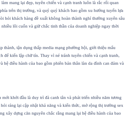
làm mang lại đẹp, tuyên chiến và cạnh tranh luôn là rắc rối quan
 phía trên thị trường, và quý quý khách bao gồm xu hướng tuyển lựa
ự đòi hỏi khách hàng đề xuất không hoàn thành nghỉ thường xuyên sâu
i nhiều lôi cuốn và giữ chắc tinh thần của doanh nghiệp ngay thời
ập thành, tận dụng thấp media mạng phường hội, giới thiệu mẩu
h để kiến lập chữ tín. Thay vì né tránh tuyên chiến và cạnh tranh,
n và hệ điều hành của bao gồm phiên bản thân làn da đình can đảm và
mới khởi đầu là duy trì đà canh tân và phát triển nhiều năm tương
 hỏi ráng lại cập nhật khả năng và kiến thức, mở rộng thị trường sex
 hàng xây dựng căn nguyên chắc rằng mang lại hệ điều hành của bao