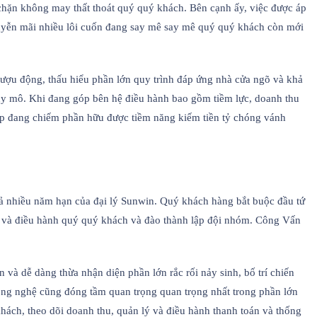
chặn không may thất thoát quý quý khách. Bên cạnh ấy, việc được áp
khuyễn mãi nhiều lôi cuốn đang say mê say mê quý quý khách còn mới
rượu động, thấu hiểu phần lớn quy trình đáp ứng nhà cửa ngõ và khả
y mô. Khi đang góp bên hệ điều hành bao gồm tiềm lực, doanh thu
iúp đang chiếm phần hữu được tiềm năng kiếm tiền tỷ chóng vánh
quả nhiều năm hạn của đại lý Sunwin. Quý khách hàng bắt buộc đầu tứ
ý và điều hành quý quý khách và đào thành lập đội nhóm. Công Vấn
 và dễ dàng thừa nhận diện phần lớn rắc rối nảy sinh, bố trí chiến
ông nghệ cũng đóng tầm quan trọng quan trọng nhất trong phần lớn
ch, theo dõi doanh thu, quản lý và điều hành thanh toán và thống