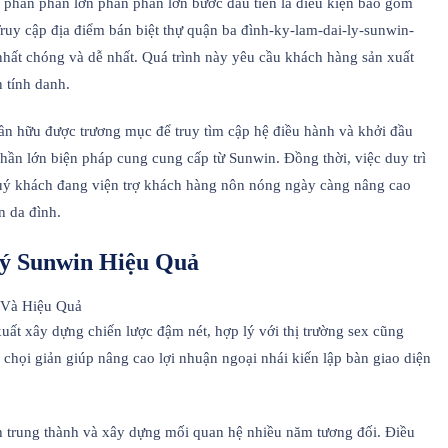
phần phần lớn phần phần lớn bước đầu tiên là điều kiện bao gồm
Truy cập địa điểm bán biệt thự quận ba đình-ky-lam-dai-ly-sunwin-
nhất chóng và dễ nhất. Quá trình này yêu cầu khách hàng sản xuất
 tính danh.
n hữu được trương mục để truy tìm cập hệ điều hành và khởi đầu
phần lớn biện pháp cung cung cấp từ Sunwin. Đồng thời, việc duy trì
quý khách đang viện trợ khách hàng nôn nóng ngày càng nâng cao
n da đình.
Lý Sunwin Hiệu Quả
xuất xây dựng chiến lược đậm nét, hợp lý với thị trường sex cũng
chọi giản giúp nâng cao lợi nhuận ngoại nhái kiến lập bàn giao diện
ch trung thành và xây dựng mối quan hệ nhiều năm tương đối. Điều