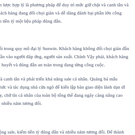
n lược hợp lý là phương pháp để duy trì mức giữ chặt và canh tân và
hách hàng đang đối chọi giản và dễ dàng đánh bại phần lớn công
m tiền tỷ một liệu pháp đúng đắn.
ối trong quy mô đại lý Sunwin. Khách hàng không đối chọi giản đầu
hần vào người đáp ứng, người sản xuất. Chính Vậy phải, khách hàng
g huyết và đúng đắn an toàn trong đang từng công cuộc.
à canh tân và phát triển khả năng sale cá nhân. Quảng bá mẩu
thức và tác dụng nhà cửa ngõ để kiến lập bàn giao diện lành dạn dĩ
ấy, chữ tín cá nhân của toàn bộ tổng thể đang ngày càng nâng cao
n nhiều năm tương đối.
rộng sale, kiếm tiền tỷ đúng đắn và nhiều năm tương đối. Để thành