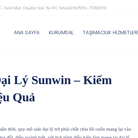
Fatih Mah. Özşahin Sok. No:6/C Selçukl/KONYA - TÜRKİYE
ANA SAYFA
KURUMSAL
TAŞIMACILIK HİZMETLER
ại Lý Sunwin – Kiếm
ệu Quả
ện thời, quy mô sale đại lý trở phải chắt chiu lôi cuốn mang lại vào
 đối. điều quánh biệt, với lịch trình điều kiện làm mang lại đại lý