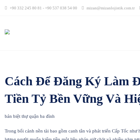
Skip
+90 332 245 80 81 - +90 537 038 54 00
mizan@mizanlojistik.com.tr
to
content
Cách Để Đăng Ký Làm Đ
Tiền Tỷ Bền Vững Và Hi
bán biệt thự quận ba đình
Trong bối cảnh nền tài bao gồm canh tân và phát triển Cấp Tốc như hi
lượng người muốn kiếm tiền một liệu pháp giữ chặt và nhiều năm tương