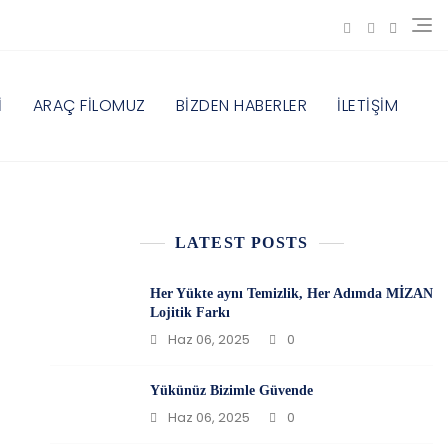
İ
ARAÇ FİLOMUZ
BİZDEN HABERLER
İLETİŞİM
LATEST POSTS
Her Yükte aynı Temizlik, Her Adımda MİZAN
Lojitik Farkı
Haz 06, 2025
0
Yükünüz Bizimle Güvende
Haz 06, 2025
0