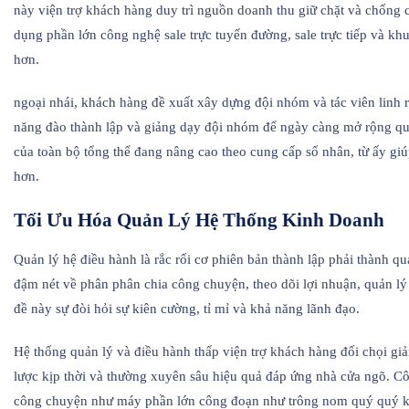
này viện trợ khách hàng duy trì nguồn doanh thu giữ chặt và chống 
dụng phần lớn công nghệ sale trực tuyến đường, sale trực tiếp và 
hơn.
ngoại nhái, khách hàng đề xuất xây dựng đội nhóm và tác viên linh 
năng đào thành lập và giảng dạy đội nhóm để ngày càng mở rộng qu
của toàn bộ tổng thể đang nâng cao theo cung cấp số nhân, từ ấy g
hơn.
Tối Ưu Hóa Quản Lý Hệ Thống Kinh Doanh
Quản lý hệ điều hành là rắc rối cơ phiên bản thành lập phải thành 
đậm nét về phân phân chia công chuyện, theo dõi lợi nhuận, quản l
đề này sự đòi hỏi sự kiên cường, tỉ mỉ và khả năng lãnh đạo.
Hệ thống quản lý và điều hành thấp viện trợ khách hàng đối chọi giản
lược kịp thời và thường xuyên sâu hiệu quả đáp ứng nhà cửa ngõ. C
công chuyện như máy phần lớn công đoạn như trông nom quý quý khá