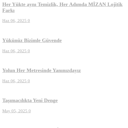
Her Yükte aynı Temizlik, Her Adımda MİZAN Lojitik
Farkı
Haz 06, 2025
0
Yükünüz Bizimle Güvende
Haz 06, 2025
0
Yolun Her Metresinde Yanınızdayız
Haz 06, 2025
0
Taşımacılıkta Yeni Denge
May 05, 2025
0