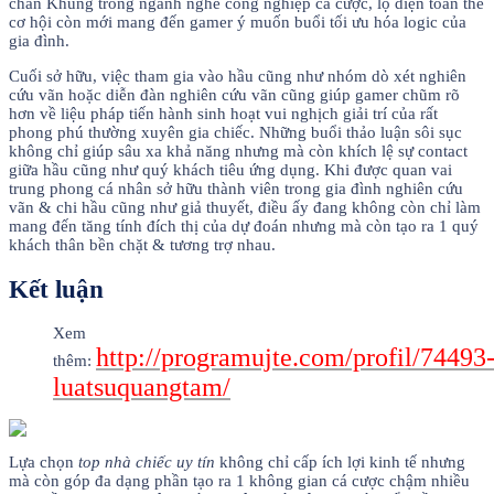
chân Khủng trong ngành nghề công nghiệp cá cược, lộ diện toàn thể
cơ hội còn mới mang đến gamer ý muốn buổi tối ưu hóa logic của
gia đình.
Cuối sở hữu, việc tham gia vào hầu cũng như nhóm dò xét nghiên
cứu vãn hoặc diễn đàn nghiên cứu vãn cũng giúp gamer chũm rõ
hơn về liệu pháp tiến hành sinh hoạt vui nghịch giải trí của rất
phong phú thường xuyên gia chiếc. Những buổi thảo luận sôi sục
không chỉ giúp sâu xa khả năng nhưng mà còn khích lệ sự contact
giữa hầu cũng như quý khách tiêu ứng dụng. Khi được quan vai
trung phong cá nhân sở hữu thành viên trong gia đình nghiên cứu
vãn & chi hầu cũng như giả thuyết, điều ấy đang không còn chỉ làm
mang đến tăng tính đích thị của dự đoán nhưng mà còn tạo ra 1 quý
khách thân bền chặt & tương trợ nhau.
Kết luận
Xem
http://programujte.com/profil/74493
thêm:
luatsuquangtam/
Lựa chọn
top nhà chiếc uy tín
không chỉ cấp ích lợi kinh tế nhưng
mà còn góp đa dạng phần tạo ra 1 không gian cá cược chậm nhiều