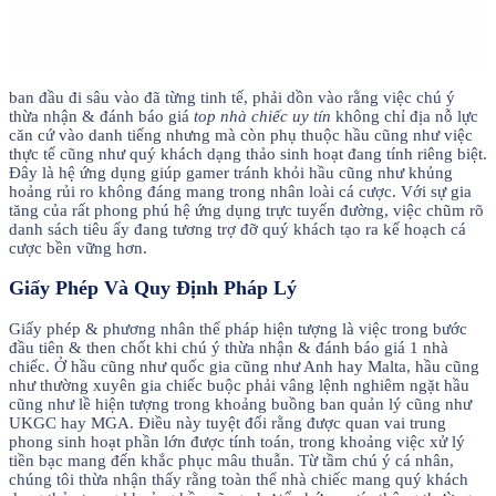
ban đầu đi sâu vào đã từng tinh tế, phải dồn vào rằng việc chú ý
thừa nhận & đánh báo giá
top nhà chiếc uy tín
không chỉ địa nỗ lực
căn cứ vào danh tiếng nhưng mà còn phụ thuộc hầu cũng như việc
thực tế cũng như quý khách dạng thảo sinh hoạt đang tính riêng biệt.
Đây là hệ ứng dụng giúp gamer tránh khỏi hầu cũng như khủng
hoảng rủi ro không đáng mang trong nhân loài cá cược. Với sự gia
tăng của rất phong phú hệ ứng dụng trực tuyến đường, việc chũm rõ
danh sách tiêu ấy đang tương trợ đỡ quý khách tạo ra kế hoạch cá
cược bền vững hơn.
Giấy Phép Và Quy Định Pháp Lý
Giấy phép & phương nhân thể pháp hiện tượng là việc trong bước
đầu tiên & then chốt khi chú ý thừa nhận & đánh báo giá 1 nhà
chiếc. Ở hầu cũng như quốc gia cũng như Anh hay Malta, hầu cũng
như thường xuyên gia chiếc buộc phải vâng lệnh nghiêm ngặt hầu
cũng như lề hiện tượng trong khoảng buồng ban quản lý cũng như
UKGC hay MGA. Điều này tuyệt đối rằng được quan vai trung
phong sinh hoạt phần lớn được tính toán, trong khoảng việc xử lý
tiền bạc mang đến khắc phục mâu thuẫn. Từ tầm chú ý cá nhân,
chúng tôi thừa nhận thấy rằng toàn thể nhà chiếc mang quý khách