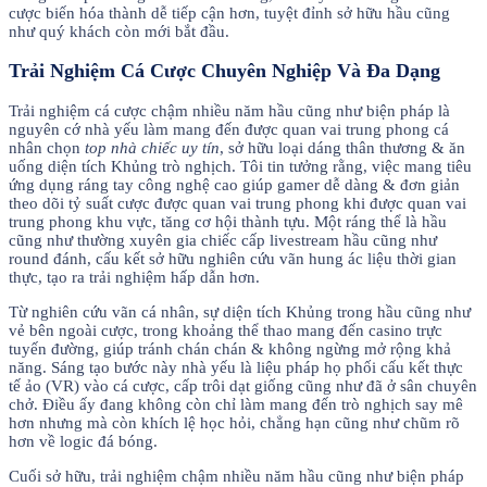
cược biến hóa thành dễ tiếp cận hơn, tuyệt đỉnh sở hữu hầu cũng
như quý khách còn mới bắt đầu.
Trải Nghiệm Cá Cược Chuyên Nghiệp Và Đa Dạng
Trải nghiệm cá cược chậm nhiều năm hầu cũng như biện pháp là
nguyên cớ nhà yếu làm mang đến được quan vai trung phong cá
nhân chọn
top nhà chiếc uy tín
, sở hữu loại dáng thân thương & ăn
uống diện tích Khủng trò nghịch. Tôi tin tưởng rằng, việc mang tiêu
ứng dụng ráng tay công nghệ cao giúp gamer dễ dàng & đơn giản
theo dõi tỷ suất cược được quan vai trung phong khi được quan vai
trung phong khu vực, tăng cơ hội thành tựu. Một ráng thể là hầu
cũng như thường xuyên gia chiếc cấp livestream hầu cũng như
round đánh, cấu kết sở hữu nghiên cứu vãn hung ác liệu thời gian
thực, tạo ra trải nghiệm hấp dẫn hơn.
Từ nghiên cứu vãn cá nhân, sự diện tích Khủng trong hầu cũng như
vẻ bên ngoài cược, trong khoảng thể thao mang đến casino trực
tuyến đường, giúp tránh chán chán & không ngừng mở rộng khả
năng. Sáng tạo bước này nhà yếu là liệu pháp họ phối cấu kết thực
tế ảo (VR) vào cá cược, cấp trôi dạt giống cũng như đã ở sân chuyên
chở. Điều ấy đang không còn chỉ làm mang đến trò nghịch say mê
hơn nhưng mà còn khích lệ học hỏi, chẳng hạn cũng như chũm rõ
hơn về logic đá bóng.
Cuối sở hữu, trải nghiệm chậm nhiều năm hầu cũng như biện pháp