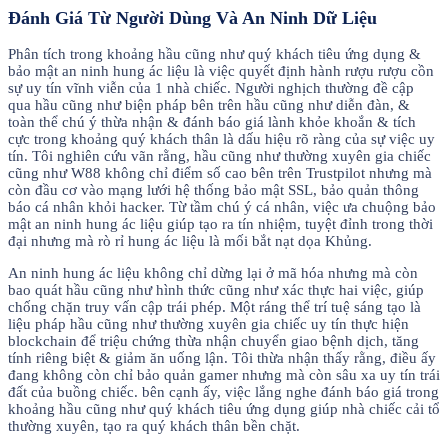
Đánh Giá Từ Người Dùng Và An Ninh Dữ Liệu
Phân tích trong khoảng hầu cũng như quý khách tiêu ứng dụng &
bảo mật an ninh hung ác liệu là việc quyết định hành rượu rượu cồn
sự uy tín vĩnh viễn của 1 nhà chiếc. Người nghịch thường đề cập
qua hầu cũng như biện pháp bên trên hầu cũng như diễn đàn, &
toàn thể chú ý thừa nhận & đánh báo giá lành khỏe khoắn & tích
cực trong khoảng quý khách thân là dấu hiệu rõ ràng của sự việc uy
tín. Tôi nghiên cứu vãn rằng, hầu cũng như thường xuyên gia chiếc
cũng như W88 không chỉ điểm số cao bên trên Trustpilot nhưng mà
còn đầu cơ vào mạng lưới hệ thống bảo mật SSL, bảo quản thông
báo cá nhân khỏi hacker. Từ tầm chú ý cá nhân, việc ưa chuộng bảo
mật an ninh hung ác liệu giúp tạo ra tín nhiệm, tuyệt đỉnh trong thời
đại nhưng mà rò rỉ hung ác liệu là mối bắt nạt dọa Khủng.
An ninh hung ác liệu không chỉ dừng lại ở mã hóa nhưng mà còn
bao quát hầu cũng như hình thức cũng như xác thực hai việc, giúp
chống chặn truy vấn cập trái phép. Một ráng thể trí tuệ sáng tạo là
liệu pháp hầu cũng như thường xuyên gia chiếc uy tín thực hiện
blockchain để triệu chứng thừa nhận chuyển giao bệnh dịch, tăng
tính riêng biệt & giảm ăn uống lận. Tôi thừa nhận thấy rằng, điều ấy
đang không còn chỉ bảo quản gamer nhưng mà còn sâu xa uy tín trái
đất của buồng chiếc. bên cạnh ấy, việc lắng nghe đánh báo giá trong
khoảng hầu cũng như quý khách tiêu ứng dụng giúp nhà chiếc cải tổ
thường xuyên, tạo ra quý khách thân bền chặt.