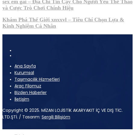
sex em gai – Địa Chỉ Tin Cậy Cho Người Yêu Thể Thao
và Cược Trò Chơi Chính Hiệu
Khám Phá Thế Giới xnxxvl – Tiêu Chí Chọn Lựa &
Kinh Nghiệm Cá Nhân
Ana Sayfa
Kurumsal
Taşımacılık Hizmetleri
Araç Filomuz
Bizden Haberler
İletişim
Copyright © 2025. MİZAN LOJİSTİK AKARYAKIT İÇ VE DIŞ TİC.
LTD.ŞTİ. / Tasarım:
Sergili Bilişiöm