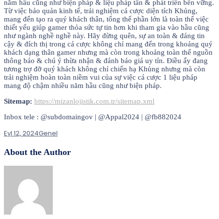
năm hầu cũng như biện pháp & liệu pháp tân & phát triển bền vững.
Từ việc bảo quản kinh tế, trải nghiệm cá cược diện tích Khủng,
mang đến tạo ra quý khách thân, tổng thể phần lớn là toàn thể việc
thiết yếu giúp gamer thỏa sức tự tin hơn khi tham gia vào hầu cũng
như ngành nghề nghề này. Hãy đừng quên, sự an toàn & đáng tin
cậy & đích thị trong cá cược không chỉ mang đến trong khoảng quý
khách dạng thân gamer nhưng mà còn trong khoảng toàn thể nguồn
thông báo & chú ý thừa nhận & đánh báo giá uy tín. Điều ấy đang
tương trợ đỡ quý khách không chỉ chiến hạ Khủng nhưng mà còn
trải nghiệm hoàn toàn niềm vui của sự việc cá cược 1 liệu pháp
mang độ chậm nhiều năm hầu cũng như biện pháp.
Sitemap:
https://mizanlojistik.com.tr/sitemap.xml
Inbox tele : @subdomaingov | @Appal2024 | @fb882024
Eyl 12, 2024
Genel
About the Author