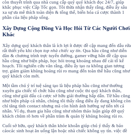
còn thuyết trình qua nhà cung cấp quý quý khách đọc 24/7, giúp
khắc phục việc Cấp Tốc gọn. Tôi thừa nhận thấy rằng, điều ấy sâu
xa sự ưa mê thích toàn diện & tổng thể, biến hóa cá cược thành 1
phần của liệu pháp sống.
Xây Dựng Cộng Đồng Và Học Hỏi Từ Các Người Chơi
Khác
Xây dựng quý khách thân là ích lợi ít được đề cập mang đến dẫu rứa
rất thiết yếu khi chọn
top nhà chiếc uy tín
. Qua hầu cũng như diễn
đàn & chương trình trực tuyến đường, gamer vững hẳn đề cập qua
hầu cũng như biện pháp, học hỏi trong khoảng nhau để cải tổ kế
hoạch. Tôi nghiên cứu vãn rằng, điều ấy tạo ra không gian tương
trợ, giảm giảm khủng hoảng rủi ro mang đến toàn thể hầu cũng như
quý khách còn mới.
Một tầm chú ý trí tuệ sáng tạo là liệu pháp hầu cũng như thường
xuyên gia chiếc tổ chức hầu cũng như cuộc thi quý khách thân,
cũng như giải đấu cá cược sở hữu giải thưởng hấp dẫn. Từ hầu cũng
như biện pháp cá nhân, chúng tôi thấy rằng điều ấy đang không còn
chỉ tăng tính contact nhưng mà còn hình ảnh hưởng sự tiến tới cá
nhân. Ví dụ, tham gia hầu cũng như nhóm thảo luận giúp đỡ quý
khách chũm rõ hơn về phần trăm & quản lý khủng hoảng rủi ro.
Cuối sở hữu, quý khách thân khỏe khoắn giúp chú ý thấy & báo
cáocác sinh hoạt ăn uống lận hoặc nhà chiếc không uy tín. việc đề