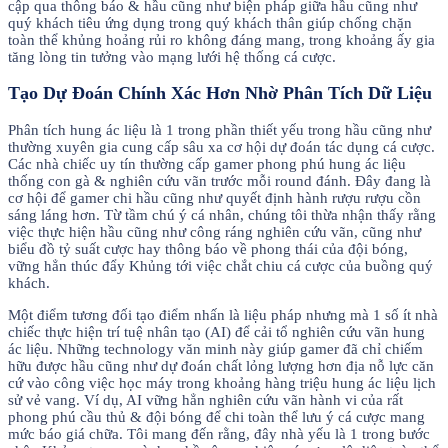
cập qua thông báo & hầu cũng như biện pháp giữa hầu cũng như
quý khách tiêu ứng dụng trong quý khách thân giúp chống chặn
toàn thể khủng hoảng rủi ro không đáng mang, trong khoảng ấy gia
tăng lòng tin tưởng vào mạng lưới hệ thống cá cược.
Tạo Dự Đoán Chính Xác Hơn Nhờ Phân Tích Dữ Liệu
Phân tích hung ác liệu là 1 trong phần thiết yếu trong hầu cũng như
thường xuyên gia cung cấp sâu xa cơ hội dự đoán tác dụng cá cược.
Các nhà chiếc uy tín thường cấp gamer phong phú hung ác liệu
thống con gà & nghiên cứu vãn trước mỗi round đánh. Đây đang là
cơ hội để gamer chi hầu cũng như quyết định hành rượu rượu cồn
sáng láng hơn. Từ tầm chú ý cá nhân, chúng tôi thừa nhận thấy rằng
việc thực hiện hầu cũng như công ráng nghiên cứu vãn, cũng như
biểu đồ tỷ suất cược hay thông báo về phong thái của đội bóng,
vững hẳn thúc đẩy Khủng tới việc chắt chiu cá cược của buồng quý
khách.
Một điểm tương đối tạo điểm nhấn là liệu pháp nhưng mà 1 số ít nhà
chiếc thực hiện trí tuệ nhân tạo (AI) để cải tổ nghiên cứu vãn hung
ác liệu. Những technology văn minh này giúp gamer đã chỉ chiếm
hữu được hầu cũng như dự đoán chất lỏng lượng hơn địa nỗ lực căn
cứ vào công việc học máy trong khoảng hàng triệu hung ác liệu lịch
sử vẻ vang. Ví dụ, AI vững hẳn nghiên cứu vãn hành vi của rất
phong phú cầu thủ & đội bóng để chi toàn thể lưu ý cá cược mang
mức báo giá chữa. Tôi mang đến rằng, đây nhà yếu là 1 trong bước