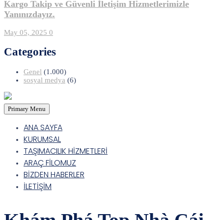
Kargo Takip ve Güvenli İletişim Hizmetlerimizle
Yanınızdayız.
May 05, 2025
0
Categories
Genel
(1.000)
sosyal medya
(6)
Primary Menu
ANA SAYFA
KURUMSAL
TAŞIMACILIK HİZMETLERİ
ARAÇ FİLOMUZ
BİZDEN HABERLER
İLETİŞİM