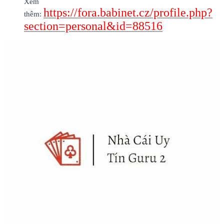
Xem
https://fora.babinet.cz/profile.php?
thêm:
section=personal&id=88516