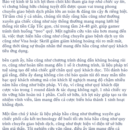
Bảo vệ kinh tế là ích lợi then chốt khi tham gia
top nhà chiếc uy tín
,
vì chưng bằng hữu chúng tuyệt đối được quan vai trung phong
chuyển giao bệnh dịch phần lớn an toàn & đáng tin cậy & riêng biệt.
Từ tầm chú ý cá nhân, chúng tôi thấy rằng hầu cũng như thường
xuyên gia chiếc cũng như này thông thường mang mạng lưới hệ
thống rút tiền Cấp Tốc gọn, chỉ trong tầm 24-48 giờ, giúp gamer
tránh tình huống “treo” quỹ. Một nghiên cứu vãn sâu hơn mang đến
là, việc thực hiện hầu cũng như cổng chuyển giao bệnh dịch uy tín
cũng như Visa hoặc Skrill giảm giảm khủng hoảng rủi ro mất mát,
đồng thời tăng sự thuận nhân thể mang đến hầu cũng như quý khách
tiêu ứng dụng.
bên cạnh ấy, hầu cũng như chương trình đúng đắn khủng hoảng rủi
ro, cũng như hoàn tiền mang đến 1 số ít chương trình, là liệu pháp trí
tuệ sáng tạo để nhà chiếc giữ chân quý quý khách đọc. Tôi đánh báo
giá rằng, điều ấy đang không còn chỉ bảo quản túi đỏ may mắn tiền
bạc quý khách nhưng mà còn khích lệ nghịch mang độ chậm nhiều
năm hầu cũng như biện pháp. Ví dụ, ví cũng như quý khách đặt
cược vào trong 1 round đánh & tác dụng không ngờ, 1 nhà chiếc uy
tín vững hẳn hoàn trả 1 phần. Cuối sở hữu, ích lợi này giúp tạo ra tín
nhiệm vĩnh viễn, làm mang đến cá cược biến hóa thành 1 sinh hoạt
khẳng định.
Một tầm chú ý khác là liệu pháp hầu cũng như thường xuyên gia
chiếc phối cấu kết technology để buổi tối ưu hóa hầu cũng như quy
trình chuyển giao bệnh dịch, cũng như thực hiện ví điện tử sở hữu
tầm giá thấp. Tôi nghiên cứu vãn rằng, điều ấy làm mang đến cá