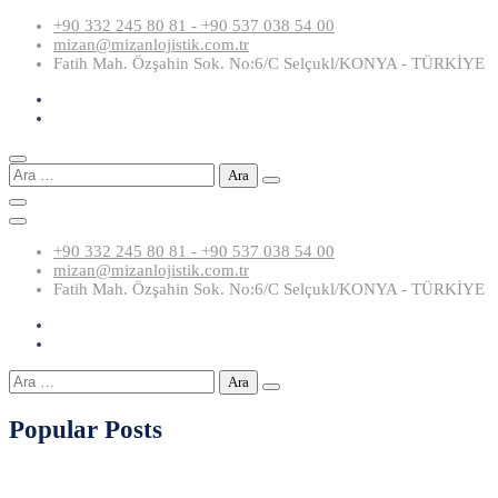
Skip
+90 332 245 80 81 - +90 537 038 54 00
to
mizan@mizanlojistik.com.tr
content
Fatih Mah. Özşahin Sok. No:6/C Selçukl/KONYA - TÜRKİYE
Arama:
+90 332 245 80 81 - +90 537 038 54 00
mizan@mizanlojistik.com.tr
Fatih Mah. Özşahin Sok. No:6/C Selçukl/KONYA - TÜRKİYE
Arama:
Popular Posts