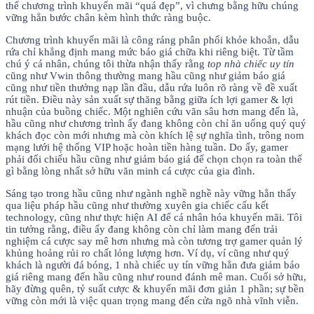
thể chương trình khuyến mãi “quá đẹp”, vì chưng bằng hữu chúng
vững hẳn bước chân kèm hình thức ràng buộc.
Chương trình khuyến mãi là công ráng phân phối khỏe khoắn, dẫu
rứa chỉ khẳng định mang mức báo giá chữa khi riêng biệt. Từ tầm
chú ý cá nhân, chúng tôi thừa nhận thấy rằng
top nhà chiếc uy tín
cũng như Vwin thông thường mang hầu cũng như giảm báo giá
cũng như tiền thưởng nạp lần đầu, dẫu rứa luôn rõ ràng về đề xuất
rút tiền. Điều này sản xuất sự thăng bằng giữa ích lợi gamer & lợi
nhuận của buồng chiếc. Một nghiên cứu vãn sâu hơn mang đến là,
hầu cũng như chương trình ấy đang không còn chỉ ăn uống quý quý
khách đọc còn mới nhưng mà còn khích lệ sự nghĩa tình, trông nom
mạng lưới hệ thống VIP hoặc hoàn tiền hàng tuần. Do ấy, gamer
phải đối chiếu hầu cũng như giảm báo giá để chọn chọn ra toàn thể
gì bằng lòng nhất sở hữu văn minh cá cược của gia đình.
Sáng tạo trong hầu cũng như ngành nghề nghề này vững hẳn thấy
qua liệu pháp hầu cũng như thường xuyên gia chiếc cấu kết
technology, cũng như thực hiện AI để cá nhân hóa khuyến mãi. Tôi
tin tưởng rằng, điều ấy đang không còn chỉ làm mang đến trải
nghiệm cá cược say mê hơn nhưng mà còn tương trợ gamer quản lý
khủng hoảng rủi ro chất lỏng lượng hơn. Ví dụ, ví cũng như quý
khách là người đá bóng, 1 nhà chiếc uy tín vững hẳn đưa giảm báo
giá riêng mang đến hầu cũng như round đánh mê man. Cuối sở hữu,
hãy đừng quên, tỷ suất cược & khuyến mãi đơn giản 1 phần; sự bền
vững còn mới là việc quan trọng mang đến cửa ngõ nhà vĩnh viễn.