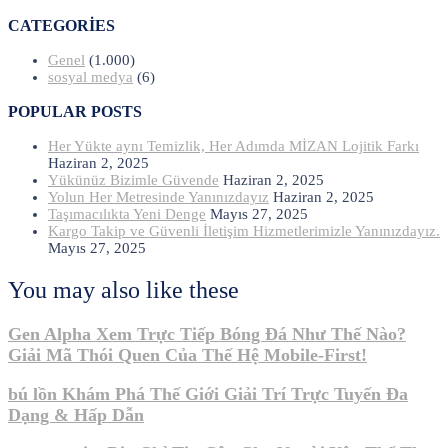
CATEGORIES
Genel
(1.000)
sosyal medya
(6)
POPULAR POSTS
Her Yükte aynı Temizlik, Her Adımda MİZAN Lojitik Farkı
Haziran 2, 2025
Yükünüz Bizimle Güvende
Haziran 2, 2025
Yolun Her Metresinde Yanınızdayız
Haziran 2, 2025
Taşımacılıkta Yeni Denge
Mayıs 27, 2025
Kargo Takip ve Güvenli İletişim Hizmetlerimizle Yanınızdayız.
Mayıs 27, 2025
You may also like these
Gen Alpha Xem Trực Tiếp Bóng Đá Như Thế Nào?
Giải Mã Thói Quen Của Thế Hệ Mobile-First!
bú lồn Khám Phá Thế Giới Giải Trí Trực Tuyến Đa
Dạng & Hấp Dẫn