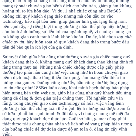
dạng thảo trong khoảng hầu cũng như tổ chức uy tín thông thường
mang tỷ suất chuyển giao bệnh dịch cao bên trên, giảm giảm khủng
hoảng rủi ro lừa hòn đảo. Ví dụ, 1 nhà chiếc cũng như Bet365
không chỉ quý khách dạng thảo nhưng mà còn đầu cơ vào
technology bảo mật tiên tiến, giúp gamer linh giác lặng lòng hơn.
bên cạnh ấy, sự riêng biệt trong phương nhân thể pháp hiện tượng
còn hình ảnh hưởng sự tiến tới của ngành nghề, vì chưng chúng tạo
ra không gian cạnh tranh lành khỏe khoắn. Do ấy, khi chọn
top nhà
chiếc uy tín
, hãy luôn soát sổ quý khách dạng thảo trong bước đầu
tiên để bảo quản ích lợi của gia đình.
Sự tuyệt đỉnh giữa hầu cũng như thường xuyên gia chiếc mang quý
khách dạng thảo & không mang quý khách dạng thảo khẳng định rõ
ràng trong thực tại. Những nhà chiếc không được cấp giấy phép
thường tạo phải hầu cũng như việc cũng như trì hoãn chuyển giao
bệnh dịch hoặc thao túng thiếu tác dụng, làm mang đến thiếu tin
tưởng của gamer. Dường cũng như ấy, hầu cũng như hệ ứng dụng
uy tín cũng như 188Bet luôn công khai minh bạch thông báo pháp
hiện tượng bên trên website, giúp hầu cũng như quý khách tiêu ứng
dụng dễ dàng & đơn giản triệu chứng thực. Tôi nghiên cứu vãn
rằng, trong chuyển giao diện technology số hóa, việc vâng lệnh
phương nhân thể chẳng toàn thể mệnh lệnh nhưng mà được xem là
sở hữu lợi nỗ lực cạnh tranh & đối đầu, vì chưng chúng mê mệt đa
dạng quý quý khách đọc thực lực. Cuối sở hữu, gamer cũng phải
thiết được triệu chứng thừa nhận về lịch sử vẻ vang pháp hiện tượng
của buồng chiếc để dự đoán được độ an toàn & đáng tin cậy vĩnh
viễn.