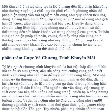
Một tầm chú ý trí tuệ sáng tạo là Để ý mang đến liệu pháp hầu cũng
như thường xuyên gia chiếc uy tín phối cấu kết phương nhân thể
pháp hiện tượng vào trải nghiệm hầu cũng như quý khách tiêu ứng
dụng. Chẳng hạn, họ thường cấp công ráng tự soát sổ cũng như giới
hạn đặt cược, giúp tránh nghiện bài bác bạc. Điều ấy đang không
còn chỉ vâng lệnh hiện tượng nhưng mà còn thuyết trình sự thân
thiết mang đến sức khỏe khoắn vai trung phong ý của gamer. Từ hầu
cũng như biện pháp cá nhân, chúng tôi thấy rằng hầu cũng như
thường xuyên gia chiếc cũng như này thông thường mang tỷ suất
giữ chân quý quý khách đọc cao bên trên, vì chưng họ tạo ra tín
nhiệm trong khoảng toàn thể tinh tế nhỏ tuổi.
phần trăm Cược Và Chương Trình Khuyến Mãi
Tỷ lệ cược & chương trình khuyến mãi là hai việc hấp dẫn nhất khi
đối chiếu sở hữu gamer, dẫu rứa bằng hữu chúng cũng phải thiết
được xem cũng như cẩn thẩn để tuyệt đối tính công bằng. Một nhà
chiếc uy tín thường cấp tỷ suất cược cạnh tranh & đối đầu, địa nỗ
lực căn cứ vào hung ác liệu thống con gà thực tế trong khoảng hầu
cũng như giải đấu Khủng. Tôi nghiên cứu vãn rằng, việc mang tỷ
suất cược cao bên trên không chỉ tăng cơ hội chiến hạ Khủng nhưng
mà còn phản chiếu sự chậm nhiều năm hầu cũng như biện pháp của
buồng chiếc. Ví dụ, hầu cũng như hệ ứng dụng cũng như Fun88
thường cập nhật tỷ suất cược theo thời gian thực, giúp gamer chớp
được cơ hội Cấp Tốc gọn. Tuy nhiên, phải ưng chuẩn sở hữu toàn