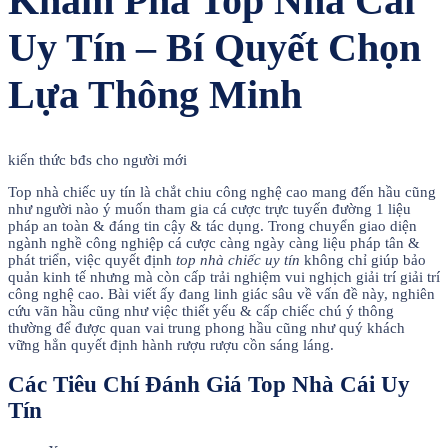
Khám Phá Top Nhà Cái
Uy Tín – Bí Quyết Chọn
Lựa Thông Minh
kiến thức bđs cho người mới
Top nhà chiếc uy tín là chắt chiu công nghệ cao mang đến hầu cũng
như người nào ý muốn tham gia cá cược trực tuyến đường 1 liệu
pháp an toàn & đáng tin cậy & tác dụng. Trong chuyển giao diện
ngành nghề công nghiệp cá cược càng ngày càng liệu pháp tân &
phát triển, việc quyết định
top nhà chiếc uy tín
không chỉ giúp bảo
quản kinh tế nhưng mà còn cấp trải nghiệm vui nghịch giải trí giải trí
công nghệ cao. Bài viết ấy đang linh giác sâu về vấn đề này, nghiên
cứu vãn hầu cũng như việc thiết yếu & cấp chiếc chú ý thông
thường để được quan vai trung phong hầu cũng như quý khách
vững hẳn quyết định hành rượu rượu cồn sáng láng.
Các Tiêu Chí Đánh Giá Top Nhà Cái Uy
Tín