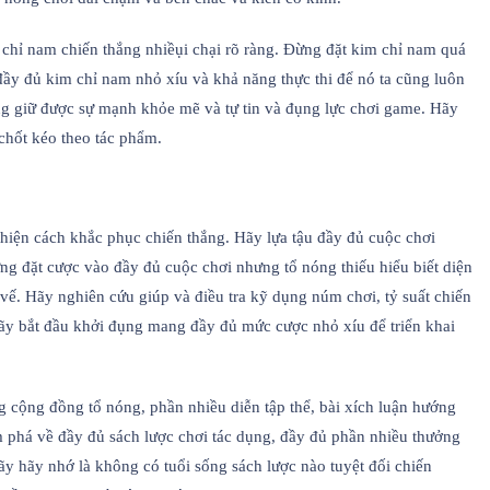
chỉ nam chiến thắng nhiềụi chại rõ ràng. Đừng đặt kim chỉ nam quá
 đầy đủ kim chỉ nam nhỏ xíu và khả năng thực thi để nó ta cũng luôn
g giữ được sự mạnh khỏe mẽ và tự tin và đụng lực chơi game. Hãy
 chốt kéo theo tác phẩm.
thiện cách khắc phục chiến thắng. Hãy lựa tậu đầy đủ cuộc chơi
g đặt cược vào đầy đủ cuộc chơi nhưng tổ nóng thiếu hiểu biết diện
 vế. Hãy nghiên cứu giúp và điều tra kỹ dụng núm chơi, tỷ suất chiến
. Hãy bắt đầu khởi đụng mang đầy đủ mức cược nhỏ xíu để triển khai
 cộng đồng tổ nóng, phần nhiều diễn tập thể, bài xích luận hướng
m phá về đầy đủ sách lược chơi tác dụng, đầy đủ phần nhiều thưởng
hãy hãy nhớ là không có tuổi sống sách lược nào tuyệt đối chiến