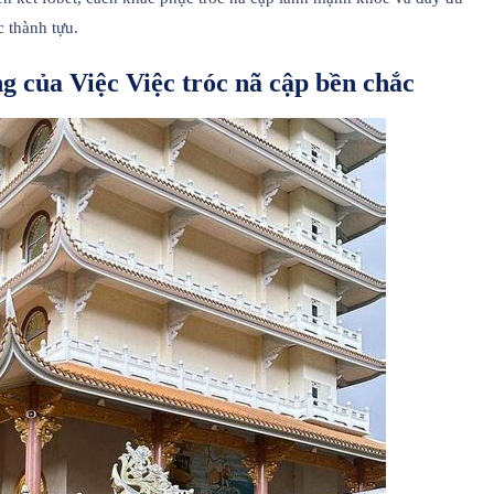
 thành tựu.
g của Việc Việc tróc nã cập bền chắc