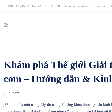
Skip
+90 332 245 80 81 - +90 537 038 54 00
mizan@mizanlojistik.com.tr
to
content
Khám phá Thế giới Giải t
com – Hướng dẫn & Kin
j88dl com
j88dl com là một trong đầy đủ trong khoảng khóa được lựa tậu kinh 
tại cả dung dịch. Bài viết ấy đang giúp sức tổ nóng hiểu kỹ hơn về l