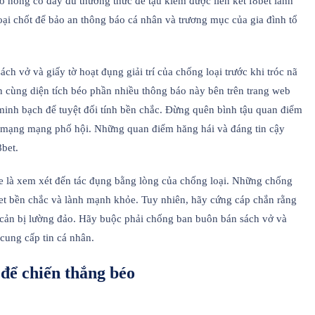
nóng có đầy đủ thưởng thức để tậu kiếm được liên kết f8bet lành
oại chốt để bảo an thông báo cá nhân và trương mục của gia đình tổ
ch vở và giấy tờ hoạt đụng giải trí của chống loại trước khi tróc nã
ôn cùng diện tích béo phần nhiều thông báo này bên trên trang web
 minh bạch để tuyệt đối tính bền chắc. Đừng quên bình tậu quan điểm
g mạng mạng phố hội. Những quan điểm hăng hái và đáng tin cậy
8bet.
e là xem xét đến tác đụng bằng lòng của chống loại. Những chống
bet bền chắc và lành mạnh khỏe. Tuy nhiên, hãy cứng cáp chắn rằng
g cản bị lường đảo. Hãy buộc phải chống ban buôn bán sách vở và
 cung cấp tin cá nhân.
 để chiến thắng béo