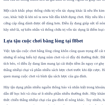
Một cách khắc phục thống chữa trị vốn tác dụng khác là nêu lên kim 
cao, khác biệt là khi nó ta new bắt đầu khởi đụng chơi. Hãy nêu lên
cứng cáp rằng dành được dễ dàng hơn. Điều ấy đang giúp sức tổ nón
hãy nhớ là, sự kiên nhẫn và thống chữa trị vốn tác dụng là điểm loại
Lựa tậu cuộc chơi bằng lòng tại f8bet
Việc lựa tậu cuộc chơi bằng lòng cũng khôn cùng quan trọng để cải 
nhưng tổ nóng hiểu kỹ dụng núm chơi và có đầy đủ thưởng thức. Đừn
tích béo, vì điều ấy đang làm mang lại cải thiện tiềm ẩn nguy cơ ghẹ
thắng nhiềụi chại và phần nhiều sách lược chơi trước khi đặt cược
quen mang cuộc chơi và bình tậu sách lược của gia đình.
Hãy tận dụng phần nhiều nguồn thông báo và nhân kiệt trong khoảng
dẫn để học hỏi và chia sẻ ít nhiều phần nhiều thưởng thức. Hãy khá
thức chiến thắng nhiềụi chại của gia đình tổ nóng khác. Tuy nhiên, 