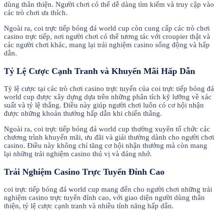
dùng thân thiện. Người chơi có thể dễ dàng tìm kiếm và truy cập vào
các trò chơi ưa thích.
Ngoài ra, coi trực tiếp bóng đá world cup còn cung cấp các trò chơi
casino trực tiếp, nơi người chơi có thể tương tác với croupier thật và
các người chơi khác, mang lại trải nghiệm casino sống động và hấp
dẫn.
Tỷ Lệ Cược Cạnh Tranh và Khuyến Mãi Hấp Dẫn
Tỷ lệ cược tại các trò chơi casino trực tuyến của coi trực tiếp bóng đá
world cup được xây dựng dựa trên những phân tích kỹ lưỡng về xác
suất và tỷ lệ thắng. Điều này giúp người chơi luôn có cơ hội nhận
được những khoản thưởng hấp dẫn khi chiến thắng.
Ngoài ra, coi trực tiếp bóng đá world cup thường xuyên tổ chức các
chương trình khuyến mãi, ưu đãi và giải thưởng dành cho người chơi
casino. Điều này không chỉ tăng cơ hội nhận thưởng mà còn mang
lại những trải nghiệm casino thú vị và đáng nhớ.
Trải Nghiệm Casino Trực Tuyến Đỉnh Cao
coi trực tiếp bóng đá world cup mang đến cho người chơi những trải
nghiệm casino trực tuyến đỉnh cao, với giao diện người dùng thân
thiện, tỷ lệ cược cạnh tranh và nhiều tính năng hấp dẫn.