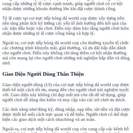
cung cấp những tỷ lệ cược cạnh tranh, giúp người chơi có cơ hội
nhận được những khoản thưởng lớn khi đặt cược thành công.
Tỷ lệ cược tại coi trực tiếp bóng đá world cup được xây dựng trên
nền tảng phân tích kỹ lưỡng các yếu tố ảnh hưởng đến kết quả của
các trận đấu hoặc ván chơi. Điều này đảm bảo rằng người chơi luôn
nhận được những tỷ lệ cược công bằng và hợp lý.
Ngoài ra, coi trực tiếp bóng đá world cup còn thường xuyên tổ chức
các chương trình khuyến mãi, giải thưởng, và ưu đãi hấp dẫn dành
cho người chơi. Điều này không chỉ tăng thêm cơ hội nhận thưởng
mà còn mang lại cho người chơi những trải nghiệm hấp dẫn và đáng
nhớ.
Giao Diện Người Dùng Thân Thiện
Giao diện người dùng (UI) của coi trực tiếp bóng đá world cup được
thiết kế một cách tối ưu, mang đến cho người chơi trải nghiệm tuyệt
vời. Giao diện này không chỉ đẹp mắt mà còn rất dễ sử dụng, giúp
người chơi dễ dàng tìm kiếm và truy cập vào các trò chơi ưa thích.
Các tính năng như đăng ký, đăng nhập, nạp tiền, rút tiền và đặt cược
được thiết kế một cách trực quan và dễ hiểu. Người chơi có thể thực
hiện các giao dịch một cách nhachóng và an toàn.
Ngoài ra, coi trực tiếp bóng đá world cup còn cung cấp các kênh hỗ