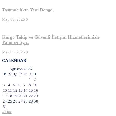
Taşımacılıkta Yeni Denge
May 05, 2025
0
Kargo Takip ve Güvenli İletişim Hizmetlerimizle
Yanınızdayız.
May 05, 2025
0
CALENDAR
Ağustos 2026
P
S
Ç
P
C
C
P
1
2
3
4
5
6
7
8
9
10
11
12
13
14
15
16
17
18
19
20
21
22
23
24
25
26
27
28
29
30
31
« Haz