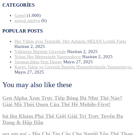
CATEGORIES
Genel
(1.000)
sosyal medya
(6)
POPULAR POSTS
Her Yükte aynı Temizlik, Her Adımda MİZAN Lojitik Farkı
Haziran 2, 2025
Yükünüz Bizimle Güvende
Haziran 2, 2025
Yolun Her Metresinde Yanınızdayız
Haziran 2, 2025
Taşımacılıkta Yeni Denge
Mayıs 27, 2025
Kargo Takip ve Güvenli İletişim Hizmetlerimizle Yanınızdayız.
Mayıs 27, 2025
You may also like these
Gen Alpha Xem Trực Tiếp Bóng Đá Như Thế Nào?
Giải Mã Thói Quen Của Thế Hệ Mobile-First!
bú lồn Khám Phá Thế Giới Giải Trí Trực Tuyến Đa
Dạng & Hấp Dẫn
sex em gai – Địa Chỉ Tin Cậy Cho Người Yêu Thể Thao