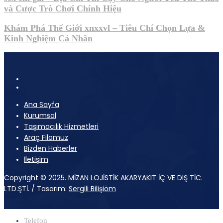
và Cược Trò Chơi Chính Hiệu
Khám Phá Thế Giới xnxxvl – Tiêu Chí Chọn Lựa &
Kinh Nghiệm Cá Nhân
Ana Sayfa
Kurumsal
Taşımacılık Hizmetleri
Araç Filomuz
Bizden Haberler
İletişim
Copyright © 2025. MİZAN LOJİSTİK AKARYAKIT İÇ VE DIŞ TİC.
LTD.ŞTİ. / Tasarım:
Sergili Bilişiöm
Telefon