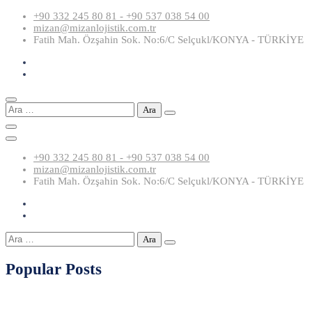
Skip
+90 332 245 80 81 - +90 537 038 54 00
to
mizan@mizanlojistik.com.tr
content
Fatih Mah. Özşahin Sok. No:6/C Selçukl/KONYA - TÜRKİYE
Arama:
+90 332 245 80 81 - +90 537 038 54 00
mizan@mizanlojistik.com.tr
Fatih Mah. Özşahin Sok. No:6/C Selçukl/KONYA - TÜRKİYE
Arama:
Popular Posts