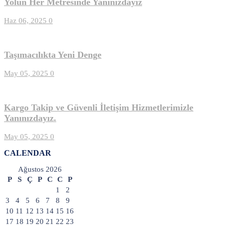
Yolun Her Metresinde Yanınızdayız
Haz 06, 2025
0
Taşımacılıkta Yeni Denge
May 05, 2025
0
Kargo Takip ve Güvenli İletişim Hizmetlerimizle
Yanınızdayız.
May 05, 2025
0
CALENDAR
Ağustos 2026
P
S
Ç
P
C
C
P
1
2
3
4
5
6
7
8
9
10
11
12
13
14
15
16
17
18
19
20
21
22
23