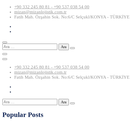
Skip
+90 332 245 80 81 - +90 537 038 54 00
to
mizan@mizanlojistik.com.tr
content
Fatih Mah. Özşahin Sok. No:6/C Selçukl/KONYA - TÜRKİYE
Arama:
+90 332 245 80 81 - +90 537 038 54 00
mizan@mizanlojistik.com.tr
Fatih Mah. Özşahin Sok. No:6/C Selçukl/KONYA - TÜRKİYE
Arama:
Popular Posts