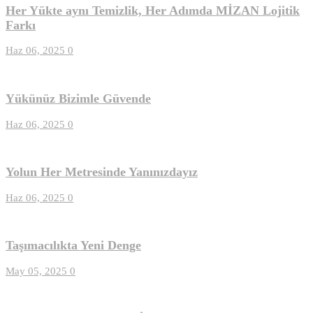
Her Yükte aynı Temizlik, Her Adımda MİZAN Lojitik
Farkı
Haz 06, 2025
0
Yükünüz Bizimle Güvende
Haz 06, 2025
0
Yolun Her Metresinde Yanınızdayız
Haz 06, 2025
0
Taşımacılıkta Yeni Denge
May 05, 2025
0