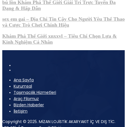
bú lồn Khám Phá Thế Giới Giải Trí Trực Tuyến Đa
Dạng & Hấp Dẫn
sex em gai – Địa Chỉ Tin Cậy Cho Người Yêu Thể Thao
và Cược Trò Chơi Chính Hiệu
Khám Phá Thế Giới xnxxvl – Tiêu Chí Chọn Lựa &
Kinh Nghiệm Cá Nhân
Ana Sayfa
Kurumsal
Taşımacılık Hizmetleri
Araç Filomuz
Bizden Haberler
İletişim
Copyright © 2025. MİZAN LOJİSTİK AKARYAKIT İÇ VE DIŞ TİC.