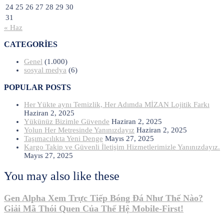
24
25
26
27
28
29
30
31
« Haz
CATEGORIES
Genel
(1.000)
sosyal medya
(6)
POPULAR POSTS
Her Yükte aynı Temizlik, Her Adımda MİZAN Lojitik Farkı
Haziran 2, 2025
Yükünüz Bizimle Güvende
Haziran 2, 2025
Yolun Her Metresinde Yanınızdayız
Haziran 2, 2025
Taşımacılıkta Yeni Denge
Mayıs 27, 2025
Kargo Takip ve Güvenli İletişim Hizmetlerimizle Yanınızdayız.
Mayıs 27, 2025
You may also like these
Gen Alpha Xem Trực Tiếp Bóng Đá Như Thế Nào?
Giải Mã Thói Quen Của Thế Hệ Mobile-First!