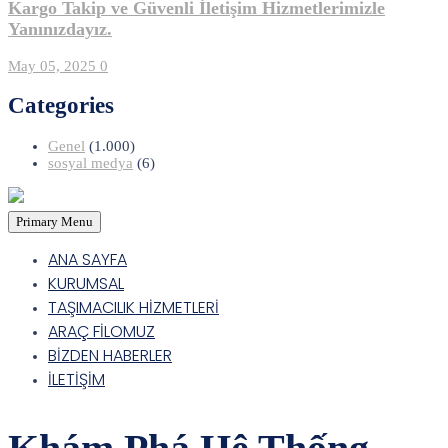
Kargo Takip ve Güvenli İletişim Hizmetlerimizle
Yanınızdayız.
May 05, 2025
0
Categories
Genel
(1.000)
sosyal medya
(6)
Primary Menu
ANA SAYFA
KURUMSAL
TAŞIMACILIK HİZMETLERİ
ARAÇ FİLOMUZ
BİZDEN HABERLER
İLETİŞİM