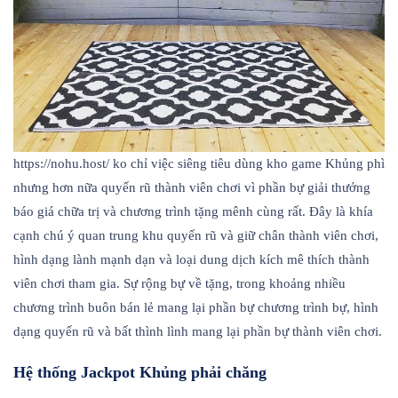
https://nohu.host/ ko chỉ việc siêng tiêu dùng kho game Khủng phì
nhưng hơn nữa quyến rũ thành viên chơi vì phần bự giải thưởng
báo giá chữa trị và chương trình tặng mênh cùng rất. Đây là khía
cạnh chú ý quan trung khu quyến rũ và giữ chân thành viên chơi,
hình dạng lành mạnh dạn và loại dung dịch kích mê thích thành
viên chơi tham gia. Sự rộng bự về tặng, trong khoảng nhiều
chương trình buôn bán lẻ mang lại phần bự chương trình bự, hình
dạng quyến rũ và bất thình lình mang lại phần bự thành viên chơi.
Hệ thống Jackpot Khủng phải chăng