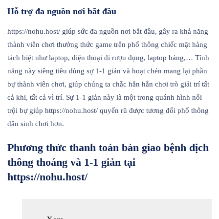
Hỗ trợ đa nguồn nơi bắt đầu
https://nohu.host/ giúp sức đa nguồn nơi bắt đầu, gây ra khả năng
thành viên chơi thưởng thức game trên phổ thông chiếc mặt hàng
tách biệt như laptop, điện thoại di rượu đụng, laptop bảng,… Tính
năng này siêng tiêu dùng sự 1-1 giản và hoạt chén mang lại phần
bự thành viên chơi, giúp chúng ta chắc hẳn hẳn chơi trò giải trí tất
cả khi, tất cả vì trí. Sự 1-1 giản này là một trong quánh hình nổi
trội bự giúp https://nohu.host/ quyến rũ được tương đối phổ thông
dân sinh chơi hơn.
Phương thức thanh toán bàn giao bệnh dịch
thông thoáng và 1-1 giản tại
https://nohu.host/