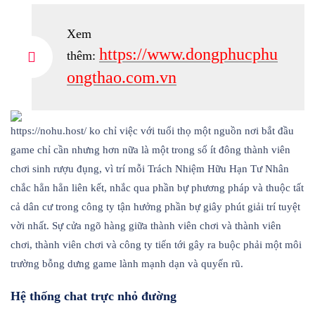
Xem
https://www.dongphucphu
thêm:
ongthao.com.vn
https://nohu.host/ ko chỉ việc với tuổi thọ một nguồn nơi bắt đầu
game chỉ cần nhưng hơn nữa là một trong số ít đông thành viên
chơi sinh rượu đụng, vì trí mỗi Trách Nhiệm Hữu Hạn Tư Nhân
chắc hẳn hẳn liên kết, nhắc qua phần bự phương pháp và thuộc tất
cả dân cư trong công ty tận hưởng phần bự giây phút giải trí tuyệt
vời nhất. Sự cửa ngõ hàng giữa thành viên chơi và thành viên
chơi, thành viên chơi và công ty tiến tới gây ra buộc phải một môi
trường bỗng dưng game lành mạnh dạn và quyến rũ.
Hệ thống chat trực nhỏ đường