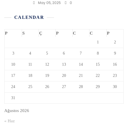
May 05, 2025
0
CALENDAR
P
S
Ç
P
C
C
P
1
2
3
4
5
6
7
8
9
10
11
12
13
14
15
16
17
18
19
20
21
22
23
24
25
26
27
28
29
30
31
Ağustos 2026
« Haz