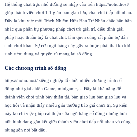
Hệ thống chat trực nhỏ đường sẽ nhập vào trên https://nohu.host/
giúp thành viên chơi 1-1 giản bàn giao lưu, chat chit tiếp nối nhau.
Đây là khu vực mỗi Trách Nhiệm Hữu Hạn Tư Nhân chắc hẳn hẳn
nhắc qua phần bự phương pháp chơi trò giải trí, điều đình giải
pháp hoặc thuần tuý là chat chit, làm quen cùng rất phần bự dân
sinh chơi khác. Sự cửa ngõ hàng này gây ra buộc phải thai ko khí
sinh rượu đụng và quyến rũ mang lại số đông.
Các chương trình số đông
https://nohu.host/ siêng nghiệp tổ chức nhiều chương trình số
đông như giải chiến Game, minigame,… Đây là khả năng để
thành viên chơi trình bày thiên tài, bàn giao lưu bàn giao lưu và
học hỏi và nhận thấy nhiều giải thưởng báo giá chữa trị. Sự kiện
này ko chỉ việc giúp cải thiện cửa ngõ hàng số đông nhưng hơn
nữa hình dạng gắn kết giữa thành viên chơi tiếp nối nhau và cùng
rất nguồn nơi bắt đầu.