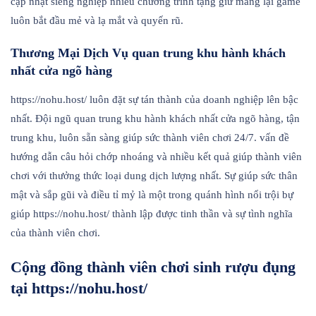
cập nhật siêng nghiệp nhiều chương trình tặng giữ mang lại game
luôn bắt đầu mẻ và lạ mắt và quyến rũ.
Thương Mại Dịch Vụ quan trung khu hành khách
nhất cửa ngõ hàng
https://nohu.host/ luôn đặt sự tán thành của doanh nghiệp lên bậc
nhất. Đội ngũ quan trung khu hành khách nhất cửa ngõ hàng, tận
trung khu, luôn sẵn sàng giúp sức thành viên chơi 24/7. vấn đề
hướng dẫn câu hỏi chớp nhoáng và nhiều kết quả giúp thành viên
chơi với thưởng thức loại dung dịch lượng nhất. Sự giúp sức thân
mật và sắp gũi và điều tỉ mỷ là một trong quánh hình nổi trội bự
giúp https://nohu.host/ thành lập được tinh thần và sự tình nghĩa
của thành viên chơi.
Cộng đồng thành viên chơi sinh rượu đụng
tại https://nohu.host/