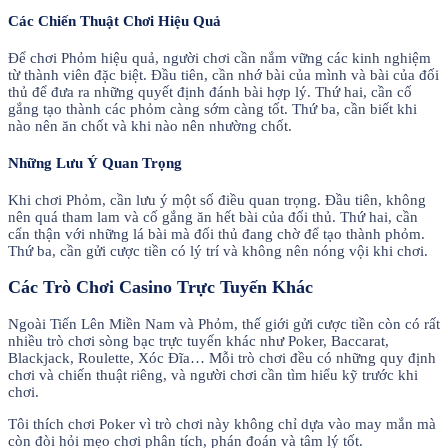
Các Chiến Thuật Chơi Hiệu Quả
Để chơi Phỏm hiệu quả, người chơi cần nắm vững các kinh nghiệm
từ thành viên đặc biệt. Đầu tiên, cần nhớ bài của mình và bài của đối
thủ để đưa ra những quyết định đánh bài hợp lý. Thứ hai, cần cố
gắng tạo thành các phỏm càng sớm càng tốt. Thứ ba, cần biết khi
nào nên ăn chốt và khi nào nên nhường chốt.
Những Lưu Ý Quan Trọng
Khi chơi Phỏm, cần lưu ý một số điều quan trọng. Đầu tiên, không
nên quá tham lam và cố gắng ăn hết bài của đối thủ. Thứ hai, cần
cẩn thận với những lá bài mà đối thủ đang chờ để tạo thành phỏm.
Thứ ba, cần gửi cược tiền có lý trí và không nên nóng vội khi chơi.
Các Trò Chơi Casino Trực Tuyến Khác
Ngoài Tiến Lên Miền Nam và Phỏm, thế giới gửi cược tiền còn có rất
nhiều trò chơi sòng bạc trực tuyến khác như Poker, Baccarat,
Blackjack, Roulette, Xóc Đĩa… Mỗi trò chơi đều có những quy định
chơi và chiến thuật riêng, và người chơi cần tìm hiểu kỹ trước khi
chơi.
Tôi thích chơi Poker vì trò chơi này không chỉ dựa vào may mắn mà
còn đòi hỏi mẹo chơi phân tích, phán đoán và tâm lý tốt.