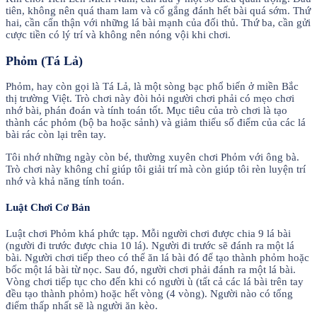
tiên, không nên quá tham lam và cố gắng đánh hết bài quá sớm. Thứ
hai, cần cẩn thận với những lá bài mạnh của đối thủ. Thứ ba, cần gửi
cược tiền có lý trí và không nên nóng vội khi chơi.
Phỏm (Tá Lả)
Phỏm, hay còn gọi là Tá Lả, là một sòng bạc phổ biến ở miền Bắc
thị trường Việt. Trò chơi này đòi hỏi người chơi phải có mẹo chơi
nhớ bài, phán đoán và tính toán tốt. Mục tiêu của trò chơi là tạo
thành các phỏm (bộ ba hoặc sảnh) và giảm thiểu số điểm của các lá
bài rác còn lại trên tay.
Tôi nhớ những ngày còn bé, thường xuyên chơi Phỏm với ông bà.
Trò chơi này không chỉ giúp tôi giải trí mà còn giúp tôi rèn luyện trí
nhớ và khả năng tính toán.
Luật Chơi Cơ Bản
Luật chơi Phỏm khá phức tạp. Mỗi người chơi được chia 9 lá bài
(người đi trước được chia 10 lá). Người đi trước sẽ đánh ra một lá
bài. Người chơi tiếp theo có thể ăn lá bài đó để tạo thành phỏm hoặc
bốc một lá bài từ nọc. Sau đó, người chơi phải đánh ra một lá bài.
Vòng chơi tiếp tục cho đến khi có người ù (tất cả các lá bài trên tay
đều tạo thành phỏm) hoặc hết vòng (4 vòng). Người nào có tổng
điểm thấp nhất sẽ là người ăn kèo.