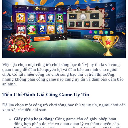
Việc lựa chọn một cổng trò chơi sòng bạc thú vị uy tín là vô cùng
quan trọng để đảm bảo quyền lợi và đảm bảo an ninh cho người
chơi. Có rất nhiều cổng trò chơi sòng bạc thú vị trên thị trường,
nhưng không phải cổng game nào cũng uy tín và đảm bảo đảm bảo
an ninh.
Tiêu Chí Đánh Giá Cổng Game Uy Tín
Để lựa chọn một cổng trò chơi sòng bạc thú vị uy tín, người chơi cần
xem xét các tiêu chí sau:
Giấy phép hoạt động:
Cổng game cần có giấy phép hoạt
động hợp pháp do các cơ quan quản lý có thẩm quyền cấp.