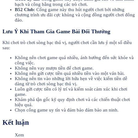
bạch và công bằng trong các trò chơi.
B52 Club:
Cổng game này thu hút người chơi bởi những
chương trình ưu đãi cực khủng và cộng đồng người chơi đông
đảo.
Lưu Ý Khi Tham Gia Game Bài Đổi Thưởng
Khi chơi trò chơi sòng bạc thú vị, người chơi cần lưu ý một số điều
sau:
Không nên chơi game quá nhiều, ảnh hưởng đến sức khỏe và
công việc.
Không nên vay mượn tiền để chơi game.
Không nên gửi cược tiền quá nhiều tiền vào một ván bài.
Không nên tin vào những lời hứa hẹn về việc kiếm tiền dễ
dàng từ trò chơi sòng bạc thú vị.
Luôn gửi cược tiền có lý trí và kiểm soát cảm xúc khi chơi
game.
Khám phá tận gốc kỹ quy định chơi và các chiến thuật chơi
hiệu quả.
Chọn cổng game uy tín và đảm bảo đảm bảo an ninh.
Kết luận
Xem