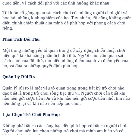
cược tiền, và cách đối phó với các tình huống khác nhau.
Tôi luôn cố gắng quan sát cách chơi của những người chơi giỏi và
học hỏi những kinh nghiệm của họ. Tuy nhiên, tôi cũng không quên
điều chỉnh chiến thuật của mình để phù hợp với phong cách chơi
riêng.
Phân Tích Đối Thủ
Một trong những yếu tố quan trọng để xây dựng chiến thuật chơi
hiệu quả là khả năng phân tích đối thủ. Người chơi cần quan sát
cách chơi của đối thủ, tìm hiểu những điểm mạnh và điểm yếu của
họ, và đưa ra những quyết định phù hợp.
Quản Lý Rủi Ro
Quản lý rủi ro là một yếu tố quan trọng trong bất kỳ trò chơi nào,
đặc biệt là trong trò chơi sòng bạc thú vị. Người chơi cần biết khi
nào nên gửi cược tiền lớn và khi nào nên gửi cược tiền nhỏ, khi nào
nên dừng lại và khi nào nên tiếp tục chơi.
Lựa Chọn Trò Chơi Phù Hợp
Không phải tất cả các sòng bạc đều phù hợp với tất cả người chơi.
Người chơi nên lựa chọn những trò chơi mà mình am hiểu và có