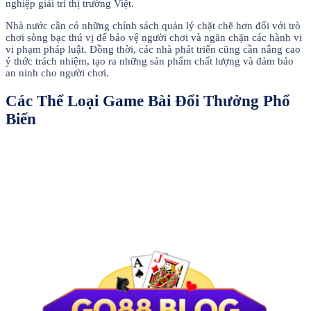
nghiệp giải trí thị trường Việt.
Nhà nước cần có những chính sách quản lý chặt chẽ hơn đối với trò
chơi sòng bạc thú vị để bảo vệ người chơi và ngăn chặn các hành vi
vi phạm pháp luật. Đồng thời, các nhà phát triển cũng cần nâng cao
ý thức trách nhiệm, tạo ra những sản phẩm chất lượng và đảm bảo
an ninh cho người chơi.
Các Thể Loại Game Bài Đổi Thưởng Phổ
Biến