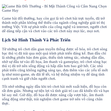
Game bài đổi thưởng, hay còn gọi là trò chơi bài trực tuyến, đã trở
thành một phần không thể thiếu của ngành công nghiệp giải trí thị
trường Việt. Với sự phát triển của công nghệ và internet, người chơi
dễ dàng tiếp cận và chơi vào các trò chơi này mọi lúc, mọi nơi.
Lịch Sử Hình Thành Và Phát Triển
Từ những trò chơi dân gian truyền thống được số hóa, trò chơi sòng
bạc thú vị đã trải qua một quá trình phát triển đáng kể. Ban đầu chỉ
là những phiên bản đơn giản, thiếu tính tương tác, nhưng dần dần,
nhờ sự đầu tư vào đồ họa, âm thanh và gameplay, trò chơi sòng bạc
thú vị đã trở nên sống động và hấp dẫn hơn bao giờ hết. Các nhà
phát triển cũng không ngừng sáng tạo, đưa thêm vào các yếu tố mới
lạ như mini-game, ưu đãi lễ tết, và hệ thống nhiệm vụ để tăng tính
cạnh tranh và giữ chân người chơi.
Tôi nhớ những ngày đầu khi trò chơi bài mới xuất hiện, đồ họa còn
rất đơn giản. Nhưng sự tiện lợi và tính giải trí cao đã khiến tôi và bạn
bè say mê. Giờ đây, đồ họa đã được nâng cấp vượt bậc, âm thanh
sống động như thật, trải nghiệm chơi game trở nên vô cùng chân
thực.