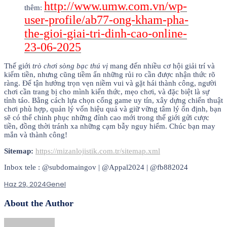
http://www.umw.com.vn/wp-
thêm:
user-profile/ab77-ong-kham-pha-
the-gioi-giai-tri-dinh-cao-online-
23-06-2025
Thế giới
trò chơi sòng bạc thú vị
mang đến nhiều cơ hội giải trí và
kiếm tiền, nhưng cũng tiềm ẩn những rủi ro cần được nhận thức rõ
ràng. Để tận hưởng trọn vẹn niềm vui và gặt hái thành công, người
chơi cần trang bị cho mình kiến thức, mẹo chơi, và đặc biệt là sự
tỉnh táo. Bằng cách lựa chọn cổng game uy tín, xây dựng chiến thuật
chơi phù hợp, quản lý vốn hiệu quả và giữ vững tâm lý ổn định, bạn
sẽ có thể chinh phục những đỉnh cao mới trong thế giới gửi cược
tiền, đồng thời tránh xa những cạm bẫy nguy hiểm. Chúc bạn may
mắn và thành công!
Sitemap:
https://mizanlojistik.com.tr/sitemap.xml
Inbox tele : @subdomaingov | @Appal2024 | @fb882024
Haz 29, 2024
Genel
About the Author