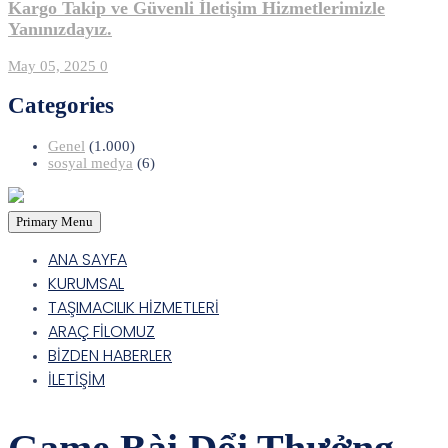
Kargo Takip ve Güvenli İletişim Hizmetlerimizle
Yanınızdayız.
May 05, 2025
0
Categories
Genel
(1.000)
sosyal medya
(6)
Primary Menu
ANA SAYFA
KURUMSAL
TAŞIMACILIK HİZMETLERİ
ARAÇ FİLOMUZ
BİZDEN HABERLER
İLETİŞİM