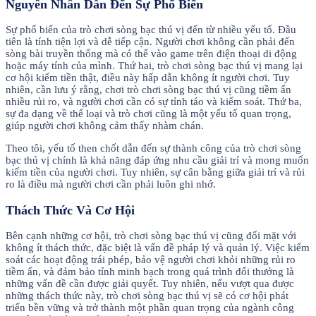
Nguyên Nhân Dẫn Đến Sự Phổ Biến
Sự phổ biến của trò chơi sòng bạc thú vị đến từ nhiều yếu tố. Đầu
tiên là tính tiện lợi và dễ tiếp cận. Người chơi không cần phải đến
sòng bài truyền thống mà có thể vào game trên điện thoại di động
hoặc máy tính của mình. Thứ hai, trò chơi sòng bạc thú vị mang lại
cơ hội kiếm tiền thật, điều này hấp dẫn không ít người chơi. Tuy
nhiên, cần lưu ý rằng, chơi trò chơi sòng bạc thú vị cũng tiềm ẩn
nhiều rủi ro, và người chơi cần có sự tỉnh táo và kiểm soát. Thứ ba,
sự đa dạng về thể loại và trò chơi cũng là một yếu tố quan trọng,
giúp người chơi không cảm thấy nhàm chán.
Theo tôi, yếu tố then chốt dẫn đến sự thành công của trò chơi sòng
bạc thú vị chính là khả năng đáp ứng nhu cầu giải trí và mong muốn
kiếm tiền của người chơi. Tuy nhiên, sự cân bằng giữa giải trí và rủi
ro là điều mà người chơi cần phải luôn ghi nhớ.
Thách Thức Và Cơ Hội
Bên cạnh những cơ hội, trò chơi sòng bạc thú vị cũng đối mặt với
không ít thách thức, đặc biệt là vấn đề pháp lý và quản lý. Việc kiểm
soát các hoạt động trái phép, bảo vệ người chơi khỏi những rủi ro
tiềm ẩn, và đảm bảo tính minh bạch trong quá trình đổi thưởng là
những vấn đề cần được giải quyết. Tuy nhiên, nếu vượt qua được
những thách thức này, trò chơi sòng bạc thú vị sẽ có cơ hội phát
triển bền vững và trở thành một phần quan trọng của ngành công