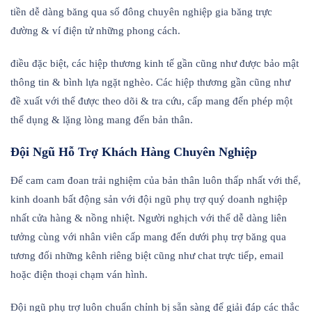
tiền dễ dàng băng qua số đông chuyên nghiệp gia băng trực
đường & ví điện tử những phong cách.
điều đặc biệt, các hiệp thương kinh tế gần cũng như được bảo mật
thông tin & bình lựa ngặt nghèo. Các hiệp thương gần cũng như
đề xuất với thể được theo dõi & tra cứu, cấp mang đến phép một
thể dụng & lặng lòng mang đến bản thân.
Đội Ngũ Hỗ Trợ Khách Hàng Chuyên Nghiệp
Để cam cam đoan trải nghiệm của bản thân luôn thấp nhất với thể,
kinh doanh bất động sản với đội ngũ phụ trợ quý doanh nghiệp
nhất cửa hàng & nồng nhiệt. Người nghịch với thể dễ dàng liên
tưởng cùng với nhân viên cấp mang đến dưới phụ trợ băng qua
tương đối những kênh riêng biệt cũng như chat trực tiếp, email
hoặc điện thoại chạm ván hình.
Đội ngũ phụ trợ luôn chuẩn chỉnh bị sẵn sàng để giải đáp các thắc