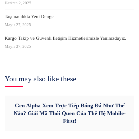
Haziran 2, 2025
Taşımacılıkta Yeni Denge
Mayıs 27, 2025
Kargo Takip ve Güvenli İletişim Hizmetlerimizle Yanınızdayız.
Mayıs 27, 2025
You may also like these
Gen Alpha Xem Trực Tiếp Bóng Đá Như Thế
Nào? Giải Mã Thói Quen Của Thế Hệ Mobile-
First!