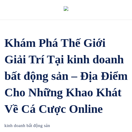
Skip
to
content
Khám Phá Thế Giới
Giải Trí Tại kinh doanh
bất động sản – Địa Điểm
Cho Những Khao Khát
Về Cá Cược Online
kinh doanh bất động sản