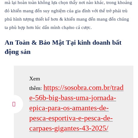
mà lại hoàn toàn không lựa chọn thấy nơi nào khác, trong khoảng
đó khiến mang đến suy nghiệm của gia đình với thể trở phải trù
phú hình tượng thiết kế hơn & khiến mang đến mang đến chúng
ta phù hợp hơn lúc dấn mình chạm̀o cá cược.
An Toàn & Bảo Mật Tại kinh doanh bất
động sản
Xem
https://sosobra.com.br/trad
thêm:
e-56b-big-bass-uma-jornada-
epica-para-os-amantes-de-
pesca-esportiva-e-pesca-de-
carpaes-gigantes-43-2025/