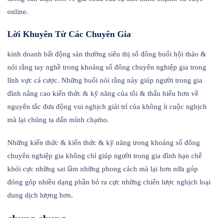
online.
Lời Khuyên Từ Các Chuyên Gia
kinh doanh bất động sản thường siêu thị số đông buổi hội thảo &
nói rằng tay nghề trong khoảng số đông chuyên nghiệp gia trong
lĩnh vực cá cược. Những buổi nói rằng này giúp người trong gia
đình nâng cao kiến thức & kỹ năng của tôi & thấu hiểu hơn về
nguyên tắc đưa động vui nghịch giải trí của không ít cuộc nghịch
mà lại chúng ta dấn mình chạm̀o.
Những kiến thức & kiến thức & kỹ năng trong khoảng số đông
chuyên nghiệp gia không chỉ giúp người trong gia đình hạn chế
khỏi cực những sai lầm những phong cách mà lại hơn nữa góp
đóng góp nhiều dạng phần bỏ ra cực những chiến lược nghịch loại
dung dịch lượng hơn.