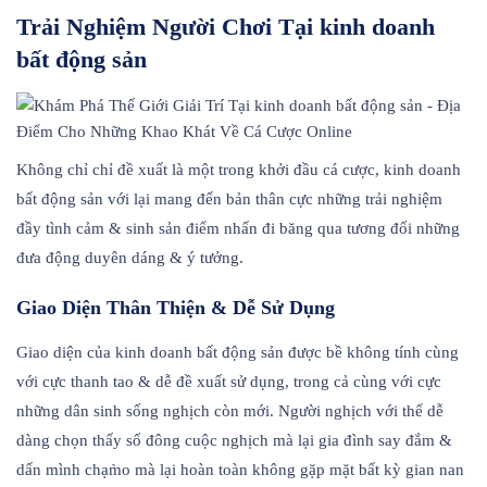
Trải Nghiệm Người Chơi Tại kinh doanh
bất động sản
Không chỉ chỉ đề xuất là một trong khởi đầu cá cược, kinh doanh
bất động sản với lại mang đến bản thân cực những trải nghiệm
đầy tình cảm & sinh sản điểm nhấn đi băng qua tương đối những
đưa động duyên dáng & ý tưởng.
Giao Diện Thân Thiện & Dễ Sử Dụng
Giao diện của kinh doanh bất động sản được bề không tính cùng
với cực thanh tao & dễ đề xuất sử dụng, trong cả cùng với cực
những dân sinh sống nghịch còn mới. Người nghịch với thể dễ
dàng chọn thấy số đông cuộc nghịch mà lại gia đình say đắm &
dấn mình chạm̀o mà lại hoàn toàn không gặp mặt bất kỳ gian nan