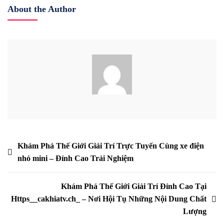
About the Author
Yazı
Khám Phá Thế Giới Giải Trí Trực Tuyến Cùng xe điện
nhỏ mini – Đỉnh Cao Trải Nghiệm
gezinmesi
Khám Phá Thế Giới Giải Trí Đỉnh Cao Tại
Https__cakhiatv.ch_ – Nơi Hội Tụ Những Nội Dung Chất
Lượng