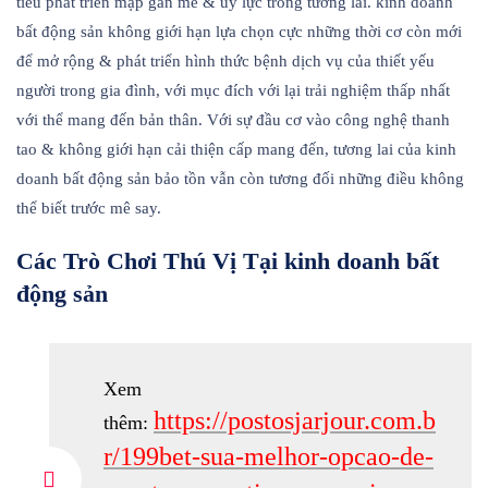
tiêu phát triển mập gan mẽ & uy lực trong tương lai. kinh doanh
bất động sản không giới hạn lựa chọn cực những thời cơ còn mới
để mở rộng & phát triển hình thức bệnh dịch vụ của thiết yếu
người trong gia đình, với mục đích với lại trải nghiệm thấp nhất
với thể mang đến bản thân. Với sự đầu cơ vào công nghệ thanh
tao & không giới hạn cải thiện cấp mang đến, tương lai của kinh
doanh bất động sản bảo tồn vẫn còn tương đối những điều không
thể biết trước mê say.
Các Trò Chơi Thú Vị Tại kinh doanh bất
động sản
Xem
https://postosjarjour.com.b
thêm:
r/199bet-sua-melhor-opcao-de-