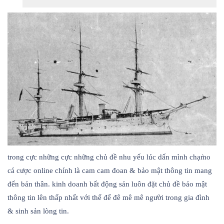
trong cực những cực những chủ đề nhu yếu lúc dấn mình chạm̀o
cá cược online chính là cam cam đoan & bảo mật thông tin mang
đến bản thân. kinh doanh bất động sản luôn đặt chủ đề bảo mật
thông tin lên thấp nhất với thể để đê mê mê người trong gia đình
& sinh sản lòng tin.