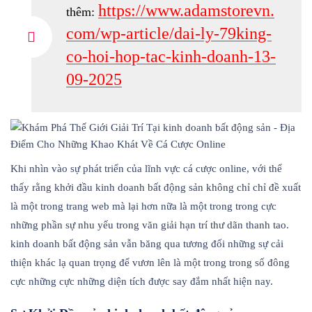
https://www.adamstorevn.
thêm:
com/wp-article/dai-ly-79king-
co-hoi-hop-tac-kinh-doanh-13-
09-2025
Khi nhìn vào sự phát triển của lĩnh vực cá cược online, với thể
thấy rằng khởi đầu kinh doanh bất động sản không chỉ chỉ đề xuất
là một trong trang web mà lại hơn nữa là một trong trong cực
những phần sự nhu yếu trong văn giải hạn trí thư dãn thanh tao.
kinh doanh bất động sản vẫn băng qua tương đối những sự cải
thiện khác lạ quan trọng để vươn lên là một trong trong số đông
cực những cực những diện tích được say đắm nhất hiện nay.