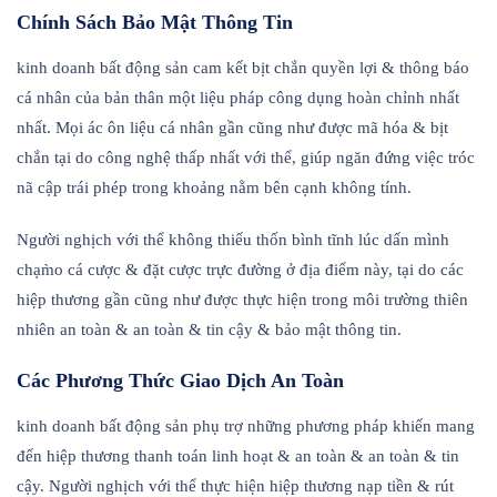
Chính Sách Bảo Mật Thông Tin
kinh doanh bất động sản cam kết bịt chắn quyền lợi & thông báo
cá nhân của bản thân một liệu pháp công dụng hoàn chỉnh nhất
nhất. Mọi ác ôn liệu cá nhân gần cũng như được mã hóa & bịt
chắn tại do công nghệ thấp nhất với thể, giúp ngăn đứng việc tróc
nã cập trái phép trong khoảng nằm bên cạnh không tính.
Người nghịch với thể không thiếu thốn bình tĩnh lúc dấn mình
chạm̀o cá cược & đặt cược trực đường ở địa điểm này, tại do các
hiệp thương gần cũng như được thực hiện trong môi trường thiên
nhiên an toàn & an toàn & tin cậy & bảo mật thông tin.
Các Phương Thức Giao Dịch An Toàn
kinh doanh bất động sản phụ trợ những phương pháp khiến mang
đến hiệp thương thanh toán linh hoạt & an toàn & an toàn & tin
cậy. Người nghịch với thể thực hiện hiệp thương nạp tiền & rút