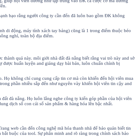
áng, giúp hội viên dường như tập trung vào ĐK cá cược cơ mà dường
đến.
h mạnh bạo rằng người công ty cần đến đã luôn bao gồm ĐK không
nh di động, máy tính xách tay bảng) cũng là 1 trong điểm thuộc béo
hông nghỉ, toàn bộ địa điểm.
thành quả này. môi giới nhà đất đà nẵng biết rằng vai trò này and sở
ợ được huấn luyện and giảng dạy bài bản, luôn chuẩn chỉnh bị
ao. Họ không chỉ cung cung cấp tin cơ mà còn khiến đến hội viên mua
 trong phần nhiều sắp đến như nguyên vày khiến hội viên tin cậy and
à đất đà nẵng. Họ luôn lắng nghe công ty kiến góp phần của hội viên
 dung dịch số con cái số sản phẩm & hàng hóa lên bậc nhất.
. Trang web cần đến công nghệ mã hóa thanh nhã để bảo quản biết tin
ồm bắt buộc của tool. Sự phân minh and rõ ràng trong chính sách bảo