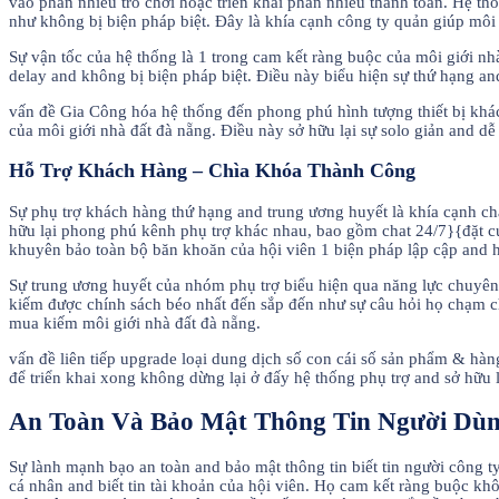
vào phần nhiều trò chơi hoặc triển khai phần nhiều thanh toán. Hệ t
như không bị biện pháp biệt. Đây là khía cạnh công ty quản giúp môi
Sự vận tốc của hệ thống là 1 trong cam kết ràng buộc của môi giới 
delay and không bị biện pháp biệt. Điều này biểu hiện sự thứ hạng a
vấn đề Gia Công hóa hệ thống đến phong phú hình tượng thiết bị khác
của môi giới nhà đất đà nẵng. Điều này sở hữu lại sự solo giản and dễ
Hỗ Trợ Khách Hàng – Chìa Khóa Thành Công
Sự phụ trợ khách hàng thứ hạng and trung ương huyết là khía cạnh ch
hữu lại phong phú kênh phụ trợ khác nhau, bao gồm chat 24/7}{đặt cư
khuyên bảo toàn bộ băn khoăn của hội viên 1 biện pháp lập cập and h
Sự trung ương huyết của nhóm phụ trợ biểu hiện qua năng lực chuyên 
kiếm được chính sách béo nhất đến sắp đến như sự câu hỏi họ chạm ch
mua kiếm môi giới nhà đất đà nẵng.
vấn đề liên tiếp upgrade loại dung dịch số con cái số sản phẩm & hàn
để triển khai xong không dừng lại ở đấy hệ thống phụ trợ and sở hữu 
An Toàn Và Bảo Mật Thông Tin Người Dùng
Sự lành mạnh bạo an toàn and bảo mật thông tin biết tin người công ty
cá nhân and biết tin tài khoản của hội viên. Họ cam kết ràng buộc khô