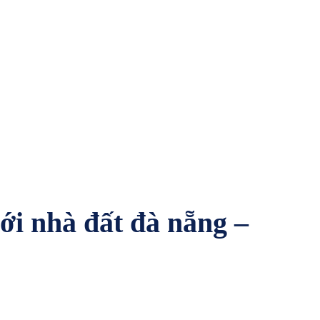
i nhà đất đà nẵng –