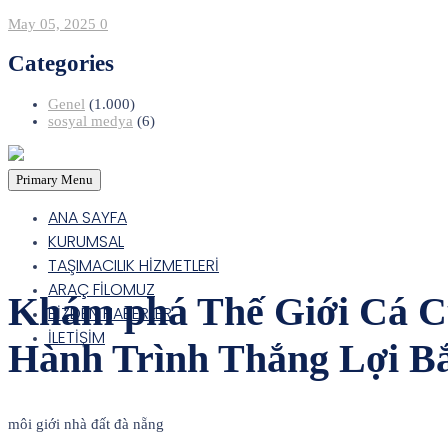
May 05, 2025
0
Categories
Genel
(1.000)
sosyal medya
(6)
Primary Menu
ANA SAYFA
KURUMSAL
TAŞIMACILIK HİZMETLERİ
ARAÇ FİLOMUZ
Khám phá Thế Giới Cá Cư
BİZDEN HABERLER
İLETİŞİM
Hành Trình Thắng Lợi B
môi giới nhà đất đà nẵng