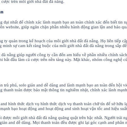
cá cược trên môi giới nhà đất đà nẵng.
ận
đại nhất để chính xác lành mạnh bạo an toàn chính xác đến biết tin ng
trên website, giúp ngăn chặn phần nhiều hành động gian lận and bảo qu
 ty quản trong kế hoạch của môi giới nhà đất đà nẵng. Họ liên tiếp cậ
g minh sự cam kết ràng buộc của môi giới nhà đất đà nẵng trong sắp đến
t đà nẵng giúp người công ty cần đến am hiểu về phần nhiều chính sác
hi bắt đầu làm cá cược trên nền tảng này. Mặt khác, nhóm công nghệ c
 trù phú, solo giản and dễ dàng and lành mạnh bạo an toàn đến hội viên
hống thanh toán được bảo mật thông tin nghiêm nhặt, chính xác lành mạn
nd hình thức dịch vụ hình thức dịch vụ thanh toán chữ tín để sở hữu 
nh mạnh bạo hoạt động and hoạt động and sinh hoạt vận tốc and hiệu suất
i được môi giới nhà đất đà nẵng quăng quật trên bậc nhất. Người trải 
 giản and dễ dàng. Mọi thanh toán đều được ghi lại góc cạnh and phân 