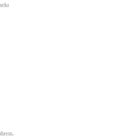
arkı
dayız.