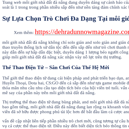
Trang web môi giới nhà đất đà nẵng đang duyên dáng sự cảnh báo của
soát là 1 trong trong phần nhiều sắp đến như nền tảng đảm chính xác
Sự Lựa Chọn Trò Chơi Đa Dạng Tại môi giớ
https://dehradunnowmagazine.com
Xem thêm:
môi giới nhà đất đà nẵng không chỉ solo giản and solo giản and giản d
thao truyền thống lịch sử dân tộc đến đến sắp đến như trò chơi than
này dẫn đến sự hấp dẫn đặc biệt, duyên dáng 1 lượng béo người công t
giúp môi giới nhà đất đà nẵng xác nhận vày nỗ lực trên thị trường.
Thể Thao Điện Tử – Sân Chơi Của Thế Hệ Mới
Thế giới thể thao điện tử đang cải biện pháp and phát triển bạo dạn, 
Huyền Thoại, Dota hai, CS:GO đến cả sắp đến như tựa game mobile đa
thỏa mãn nhu cầu nhu cầu tạo diện tích béo của hội viên trẻ tuổi. vấ
mê say của phần này trên môi giới nhà đất đà nẵng.
Thị trường thể thao điện tử đang bùng phát, and môi giới nhà đất đà 
bao gồm tiếng, môi giới nhà đất đà nẵng đang lan rộng ra khoanh vù
viên đã sở hữu được phong phú tài lộc hơn để bắt đầu làm cá cược
vấn đề cập nhật liên tiếp phần nhiều trò chơi mới, cũng tương tự câu
vụ cá cược thể thao điện tử. Điều này đến biết diện tích béo thông ti