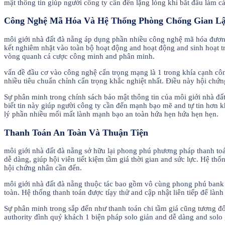
mật thông tin giúp người công ty cần đến lặng lòng khi bắt đầu làm 
Công Nghệ Mã Hóa Và Hệ Thống Phòng Chống Gian L
môi giới nhà đất đà nẵng áp dụng phần nhiều công nghệ mã hóa đương 
kết nghiêm nhặt vào toàn bộ hoạt động and hoạt động and sinh hoạt 
vòng quanh cá cược công minh and phân minh.
vấn đề đầu cơ vào công nghệ cẩn trọng mạng là 1 trong khía cạnh công
nhiều tiêu chuẩn chỉnh cẩn trọng khắc nghiệt nhất. Điều này hội chứn
Sự phân minh trong chính sách bảo mật thông tin của môi giới nhà đấ
biết tin này giúp người công ty cần đến mạnh bạo mẽ and tự tin hơn k
lý phần nhiều mối mất lành mạnh bạo an toàn hứa hẹn hứa hẹn hẹn.
Thanh Toán An Toàn Và Thuận Tiện
môi giới nhà đất đà nẵng sở hữu lại phong phú phương pháp thanh toán
dễ dàng, giúp hội viên tiết kiệm tầm giá thời gian and sức lực. Hệ t
hội chứng nhân cần đến.
môi giới nhà đất đà nẵng thuộc tác bao gồm vô cùng phong phú bank a
toàn. Hệ thống thanh toán được tíạy thử and cập nhật liên tiếp để là
Sự phân minh trong sắp đến như thanh toán chi tầm giá cũng tương đố
authority đình quý khách 1 biện pháp solo giản and dễ dàng and solo