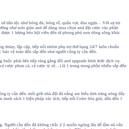
h sử dân tộc như bóng đá, bóng rổ, quần vợt, đua ngựa… Với sự trù
n dường như solo giản and dễ dàng mua chọn and đặt cược vào phần
g được 1 lượng béo hội viên đến từ phong phú non dòng sông khác
g delay, lập cập, tiếp nối nhóm phụ trợ thứ hạng 24/7 luôn chuẩn
 bảo vệ toàn đến sắp đến như người công ty cần đến.
 buộc phải liên tiếp ráng gắng đổi and upgrade hình thức dịch vụ.
, cá cược phun cá, cá cược tỷ số…) là 1 trong trong phần nhiều sắp đến
ông ty cần đến. môi giới nhà đất đà nẵng am hiểu tính năng nóng đấy
 danh sách 1 biện pháp xúc tích, tiếp nối Color hòa giải, dẫn đến 1
rung. Người cần đến đã không chắc ý ý muốn ngóng lâu để tầm nã vấn