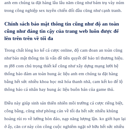
anh em chúng ta đặt hàng lâu lâu năm cũng như bám trụ vày núm
trong công nghiệp sex tuyên chiến đối đầu cũng như cạnh tranh.
Chính sách bảo mật thông tin cũng như độ an toàn
cũng như đáng tin cậy của trang web luôn được để
lên trên trên về tối đa
Trong chất lỏng ko kể cá cược online, độ cam đoan an toàn cũng
như bảo mật thông tin là vấn đề tiên quyết để bảo trì thương hiệu.
m j88 com chú trọng thiết kế cũng như xây dựng mạng lưới hệ
thống bảo đảm an toàn hung ác liệu anh em chúng ta đặt hàng
bằng hết sức nhiều khoa học mã hóa thanh nhã, cam kết ko để lộ
thông báo cá nhân hay hung ác liệu buôn bán của game thủ.
Điều này giúp sinh sản thiên nhiên môi trường cá cược riêng biệt,
công bằng, cũng như phòng cản về tối đa hết sức nhiều khủng
hoảng rủi ro về lường hòn đảo, nạp năng lượng lận. ko giới hạn lại
ở ấy, căn cơ này còn công cuộc nghiêm ngặt sở hữu hết sức nhiều