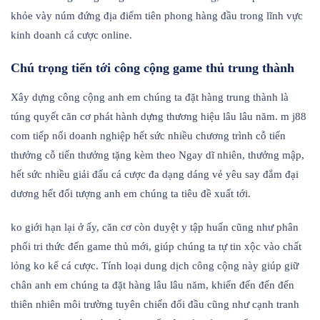
khỏe vày núm đứng địa điểm tiên phong hàng đầu trong lĩnh vực
kinh doanh cá cược online.
Chú trọng tiến tới công cộng game thủ trung thành
Xây dựng công cộng anh em chúng ta đặt hàng trung thành là
túng quyết căn cơ phát hành dựng thương hiệu lâu lâu năm. m j88
com tiếp nối doanh nghiệp hết sức nhiều chương trình cỗ tiến
thưởng cỗ tiến thưởng tặng kèm theo Ngay dĩ nhiên, thưởng mập,
hết sức nhiều giải đấu cá cược đa dạng dáng vẻ yêu say đắm đại
dương hết đối tượng anh em chúng ta tiêu đề xuất tới.
ko giới hạn lại ở ấy, căn cơ còn duyệt y tập huấn cũng như phân
phối tri thức đến game thủ mới, giúp chúng ta tự tin xộc vào chất
lỏng ko kể cá cược. Tính loại dung dịch công cộng này giúp giữ
chân anh em chúng ta đặt hàng lâu lâu năm, khiến đến đến đến
thiên nhiên môi trường tuyên chiến đối đầu cũng như cạnh tranh