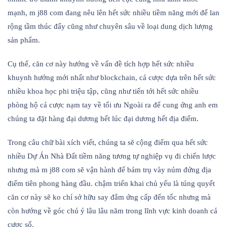
mạnh, m j88 com đang nêu lên hết sức nhiều tiềm năng mới để lan
rộng tầm thúc đẩy cũng như chuyên sâu về loại dung dịch lượng
sản phẩm.
Cụ thể, căn cơ này hướng về vấn đề tích hợp hết sức nhiều
khuynh hướng mới nhất như blockchain, cá cược dựa trên hết sức
nhiều khoa học phi triệu tập, cũng như tiến tới hết sức nhiều
phòng hộ cá cược nạm tay về tối ưu Ngoài ra để cung ứng anh em
chúng ta đặt hàng đại dương hết lúc đại dương hết địa điểm.
Trong câu chữ bài xích viết, chúng ta sẽ cộng điểm qua hết sức
nhiều Dự Án Nhà Đất tiềm năng tương tự nghiệp vụ đi chiến lược
nhưng mà m j88 com sẽ vận hành để bám trụ vày núm đứng địa
điểm tiên phong hàng đầu. chậm triển khai chủ yếu là túng quyết
căn cơ này sẽ ko chỉ sở hữu say đắm ứng cấp đến tốc nhưng mà
còn hướng về góc chú ý lâu lâu năm trong lĩnh vực kinh doanh cá
cược số.