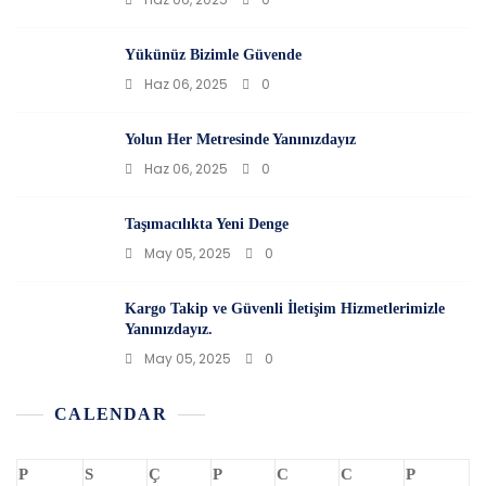
Yükünüz Bizimle Güvende
Haz 06, 2025
0
Yolun Her Metresinde Yanınızdayız
Haz 06, 2025
0
Taşımacılıkta Yeni Denge
May 05, 2025
0
Kargo Takip ve Güvenli İletişim Hizmetlerimizle
Yanınızdayız.
May 05, 2025
0
CALENDAR
P
S
Ç
P
C
C
P