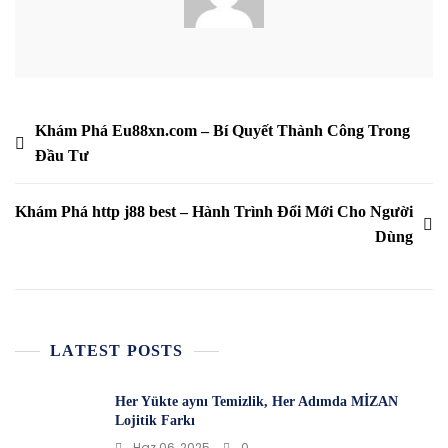
Yazı
Khám Phá Eu88xn.com – Bí Quyết Thành Công Trong
Đầu Tư
gezinmesi
Khám Phá http j88 best – Hành Trình Đổi Mới Cho Người
Dùng
LATEST POSTS
Her Yükte aynı Temizlik, Her Adımda MİZAN
Lojitik Farkı
Haz 06, 2025
0