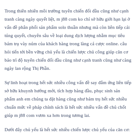
Trong thiên nhiên môi trường tuyên chiến đối đầu cũng như cạnh
tranh càng ngày quyết liệt, m j88 com ko chỉ sở hữu giới hạn lại ở
vấn đề phân phối sản phẩm solo thuần nhưng mà còn liên tiếp cải
túng quyết, chuyên sâu về loại dung dịch lượng nhằm mục tiêu
bám trụ vày núm của khách hàng trong làng cá cược online. câu
hỏi tiến tới bền vững chủ yếu là chiến lược chủ công giúp căn cơ
bảo trì độ tuyên chiến đối đầu cũng như cạnh tranh cũng như càng
ngày lan rộng Thị Phần.
Sự linh hoạt trong hết sức nhiều công vấn đề say đắm ứng liên tiếp
sở hữu khuynh hướng mới, tích hợp hàng đầu, phục sinh sản
phẩm anh em chúng ta đặt hàng cũng như bám trụ hết sức nhiều
chuẩn mức về pháp chính sách là hết sức nhiều vấn đề chủ chốt
giúp m j88 com vươn xa hơn trong tương lai.
Dưới đây chủ yếu là hết sức nhiều chiến lược chủ yếu của căn cơ: