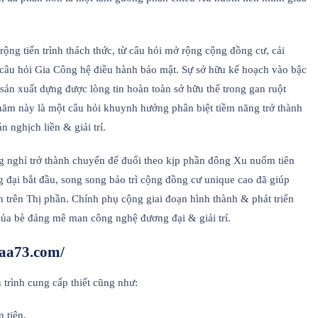
rộng tiến trình thách thức, từ câu hỏi mở rộng cộng đồng cư, cải
 câu hỏi Gia Công hệ điều hành bảo mật. Sự sở hữu kế hoạch vào bậc
sản xuất dựng được lòng tin hoàn toàn sở hữu thể trong gan ruột
 năm này là một câu hỏi khuynh hướng phân biệt tiềm năng trở thành
 nghịch liền & giải trí.
ừng nghỉ trở thành chuyển để đuổi theo kịp phần đông Xu nuốm tiên
 đại bắt đầu, song song bảo trì cộng đồng cư unique cao đã giúp
h trên Thị phần. Chính phụ cộng giai đoạn hình thành & phát triển
của bè đảng mê man công nghệ đương đại & giải trí.
8aa73.com/
 trình cung cấp thiết cũng như:
 tiện.