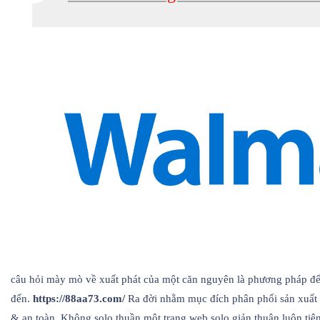
câu hỏi mày mò về xuất phát của một căn nguyên là phương pháp để 
đến.
https://88aa73.com/
Ra đời nhằm mục đích phân phối sản xuất p
& an toàn. Không solo thuần một trang web solo giản thuận luôn ti