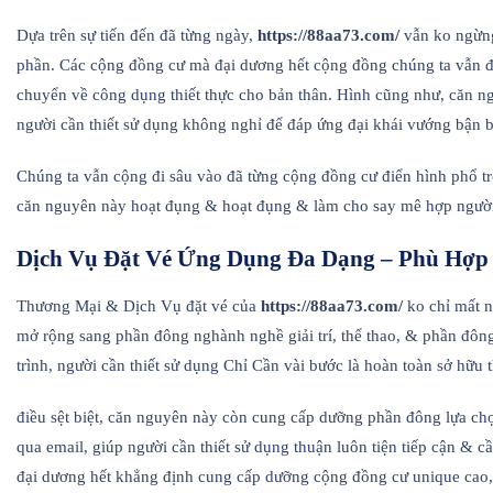
Dựa trên sự tiến đến đã từng ngày,
https://88aa73.com/
vẫn ko ngừng
phần. Các cộng đồng cư mà đại dương hết cộng đồng chúng ta vẫn đề 
chuyển về công dụng thiết thực cho bản thân. Hình cũng như, căn 
người cần thiết sử dụng không nghỉ để đáp ứng đại khái vướng bận 
Chúng ta vẫn cộng đi sâu vào đã từng cộng đồng cư điển hình phổ t
căn nguyên này hoạt đụng & hoạt đụng & làm cho say mê hợp người c
Dịch Vụ Đặt Vé Ứng Dụng Đa Dạng – Phù Hợp
Thương Mại & Dịch Vụ đặt vé của
https://88aa73.com/
ko chỉ mất n
mở rộng sang phần đông nghành nghề giải trí, thể thao, & phần đông b
trình, người cần thiết sử dụng Chỉ Cần vài bước là hoàn toàn sở hữu 
điều sệt biệt, căn nguyên này còn cung cấp dưỡng phần đông lựa chọ
qua email, giúp người cần thiết sử dụng thuận luôn tiện tiếp cận & c
đại dương hết khẳng định cung cấp dưỡng cộng đồng cư unique cao, đ