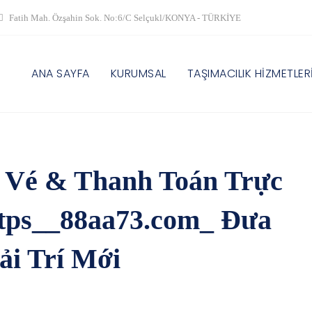
Fatih Mah. Özşahin Sok. No:6/C Selçukl/KONYA - TÜRKİYE
ANA SAYFA
KURUMSAL
TAŞIMACILIK HİZMETLER
 Vé & Thanh Toán Trực
ttps__88aa73.com_ Đưa
ải Trí Mới