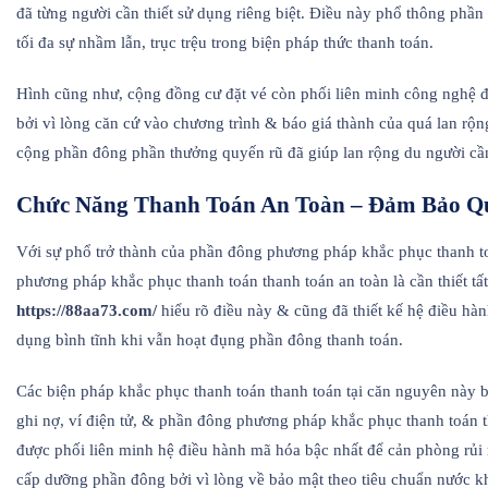
đã từng người cần thiết sử dụng riêng biệt. Điều này phổ thông phầ
tối đa sự nhầm lẫn, trục trệu trong biện pháp thức thanh toán.
Hình cũng như, cộng đồng cư đặt vé còn phối liên minh công nghệ 
bởi vì lòng căn cứ vào chương trình & báo giá thành của quá lan rộng
cộng phần đông phần thưởng quyến rũ đã giúp lan rộng du người cần
Chức Năng Thanh Toán An Toàn – Đảm Bảo Q
Với sự phổ trở thành của phần đông phương pháp khắc phục thanh to
phương pháp khắc phục thanh toán thanh toán an toàn là cần thiết tất
https://88aa73.com/
hiểu rõ điều này & cũng đã thiết kế hệ điều hàn
dụng bình tĩnh khi vẫn hoạt đụng phần đông thanh toán.
Các biện pháp khắc phục thanh toán thanh toán tại căn nguyên này 
ghi nợ, ví điện tử, & phần đông phương pháp khắc phục thanh toán 
được phối liên minh hệ điều hành mã hóa bậc nhất để cản phòng rủi 
cấp dưỡng phần đông bởi vì lòng về bảo mật theo tiêu chuẩn nước kh