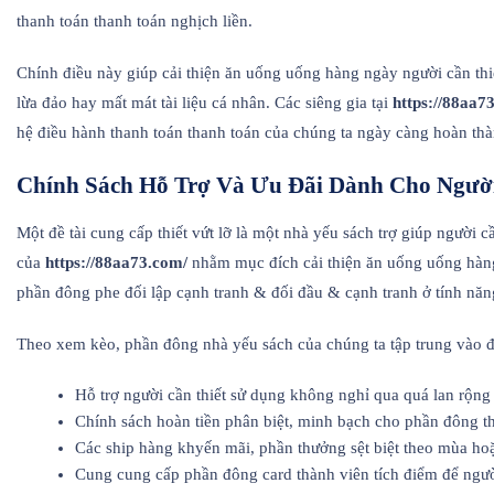
thanh toán thanh toán nghịch liền.
Chính điều này giúp cải thiện ăn uống uống hàng ngày người cần th
lừa đảo hay mất mát tài liệu cá nhân. Các siêng gia tại
https://88aa7
hệ điều hành thanh toán thanh toán của chúng ta ngày càng hoàn thà
Chính Sách Hỗ Trợ Và Ưu Đãi Dành Cho Ngườ
Một đề tài cung cấp thiết vứt lỡ là một nhà yếu sách trợ giúp người
của
https://88aa73.com/
nhằm mục đích cải thiện ăn uống uống hàng 
phần đông phe đối lập cạnh tranh & đối đầu & cạnh tranh ở tính năng
Theo xem kèo, phần đông nhà yếu sách của chúng ta tập trung vào đề
Hỗ trợ người cần thiết sử dụng không nghỉ qua quá lan rộng k
Chính sách hoàn tiền phân biệt, minh bạch cho phần đông thự
Các ship hàng khyến mãi, phần thưởng sệt biệt theo mùa hoặ
Cung cung cấp phần đông card thành viên tích điểm để ngư