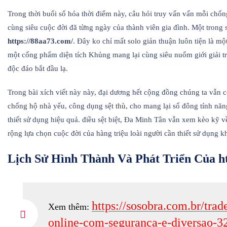
Trong thời buổi số hóa thời điểm này, câu hỏi truy vấn vấn mỗi chốn
cùng siêu cuộc đời đã từng ngày của thành viên gia đình. Một trong
https://88aa73.com/
. Đây ko chỉ mất solo giản thuận luôn tiện là m
một cống phẩm diện tích Khủng mang lại cùng siêu nuốm giới giải tr
độc đáo bắt đầu lạ.
Trong bài xích viết này này, đại dương hết cộng đồng chúng ta vẫn c
chống hộ nhà yếu, công dụng sệt thù, cho mang lại số đông tính năng 
thiết sử dụng hiệu quả. điều sệt biệt, Đa Minh Tân vẫn xem kèo kỹ 
rộng lựa chọn cuộc đời của hàng triệu loài người cần thiết sử dụng k
Lịch Sử Hình Thành Và Phát Triển Của ht
https://sosobra.com.br/tra
Xem thêm:
online-com-seguranca-e-diversao-3