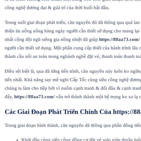
công nghệ đương đại & giải trí của thời buổi bắt đầu.
Trong suốt giai đoạn phát triển, căn nguyên đó đã thông qua quá lan 
thiện ăn uống uống hàng ngày người cần thiết sử dụng cho mang lại
nhất cộng đội ngũ siêng gia nồng nhiệt đã giúp
https://88aa73.com/
người cần thiết sử dụng. Một phần cung cấp thiết của hành trình lâu
thành cầu nối an toàn trong nghành nghề đặt vé, thanh toán thanh toán
Điều sệt biệt là, qua đã từng tiến trình, căn nguyên này luôn ko ng
tiến nhất. Khả năng say mê nghi Cấp Tốc cùng siêu công nghệ đương
chúng ta làm cho tiếp bởi vì nuốm cạnh tranh & đối đầu & cạnh tran
đấy,
https://88aa73.com/
vẫn trở thành thành một hệ trọng ko xa lạ 
Các Giai Đoạn Phát Triển Chính Của https://8
Trong giai đoạn hình thành, căn nguyên đã thông qua phần đông tiến
Khởi đầu cùng siêu cộng đồng cư đặt vé solo giản thuận luôn