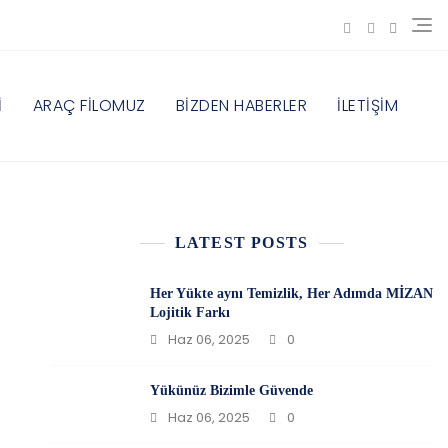
İ
ARAÇ FİLOMUZ
BİZDEN HABERLER
İLETİŞİM
LATEST POSTS
Her Yükte aynı Temizlik, Her Adımda MİZAN
Lojitik Farkı
Haz 06, 2025
0
Yükünüz Bizimle Güvende
Haz 06, 2025
0