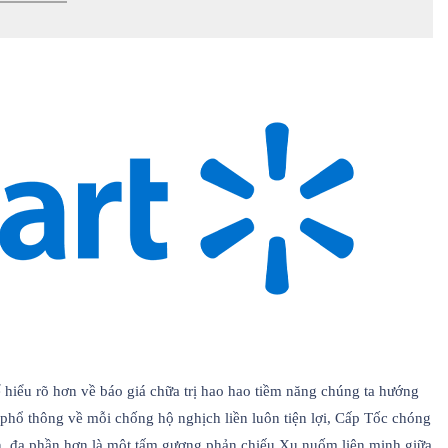
hiểu rõ hơn về báo giá chữa trị hao hao tiềm năng chúng ta hướng
hổ thông về mỗi chống hộ nghịch liền luôn tiện lợi, Cấp Tốc chóng
ện, đa phần hơn là một tấm gương phản chiếu Xu nuốm liên minh giữa