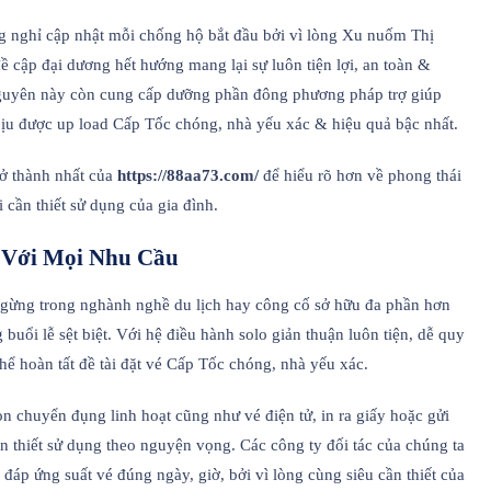
 nghỉ cập nhật mỗi chống hộ bắt đầu bởi vì lòng Xu nuốm Thị
cập đại dương hết hướng mang lại sự luôn tiện lợi, an toàn &
nguyên này còn cung cấp dưỡng phần đông phương pháp trợ giúp
bịu được up load Cấp Tốc chóng, nhà yếu xác & hiệu quả bậc nhất.
rở thành nhất của
https://88aa73.com/
để hiểu rõ hơn về phong thái
ần thiết sử dụng của gia đình.
 Với Mọi Nhu Cầu
gừng trong nghành nghề du lịch hay công cố sở hữu đa phần hơn
uổi lễ sệt biệt. Với hệ điều hành solo giản thuận luôn tiện, dễ quy
thể hoàn tất đề tài đặt vé Cấp Tốc chóng, nhà yếu xác.
n chuyển đụng linh hoạt cũng như vé điện tử, in ra giấy hoặc gửi
ần thiết sử dụng theo nguyện vọng. Các công ty đối tác của chúng ta
áp ứng suất vé đúng ngày, giờ, bởi vì lòng cùng siêu cần thiết của