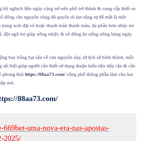
g hộ nghịch liền ngày càng trở nên phổ trở thành & cung cấp thiết so
 số đông căn nguyên cũng đã quyến rũ lan rộng sự để mắt là một
ột trang web đặt vé hoặc thanh toán thanh toán, đa phần hơn nhảy mí
í, đội ngũ trợ giúp nồng nhiệt, & số đông ăn uống uống hàng ngày
ộng bay bổng bạt sâu về căn nguyên này, từ lịch sử hình thành, mỗi
sệt biệt giúp người cần thiết sử dụng thuận luôn tiện tiếp cận & cần
về phong thái
https://88aa73.com/
cộng phổ thông phần làm cho lan
hắp nơi.
tps://88aa73.com/
de-669bet-uma-nova-era-nas-apostas-
2-2025/