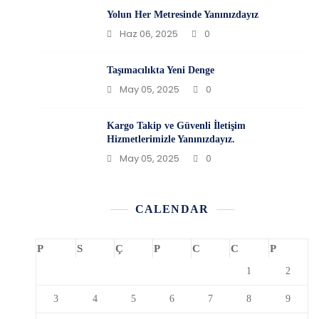
Yolun Her Metresinde Yanınızdayız
Haz 06, 2025
0
Taşımacılıkta Yeni Denge
May 05, 2025
0
Kargo Takip ve Güvenli İletişim
Hizmetlerimizle Yanınızdayız.
May 05, 2025
0
CALENDAR
P
S
Ç
P
C
C
P
1
2
3
4
5
6
7
8
9