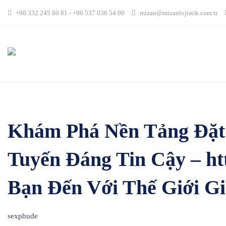
Skip
+90 332 245 80 81 - +90 537 038 54 00
mizan@mizanlojistik.com.tr
to
content
Khám Phá Nền Tảng Đặt
Tuyến Đáng Tin Cậy – h
Bạn Đến Với Thế Giới Gi
sexphude