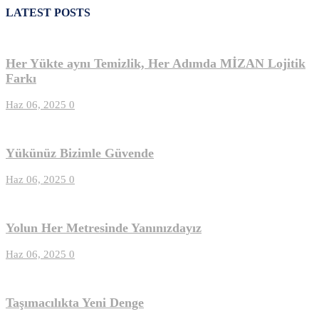
LATEST POSTS
Her Yükte aynı Temizlik, Her Adımda MİZAN Lojitik
Farkı
Haz 06, 2025
0
Yükünüz Bizimle Güvende
Haz 06, 2025
0
Yolun Her Metresinde Yanınızdayız
Haz 06, 2025
0
Taşımacılıkta Yeni Denge