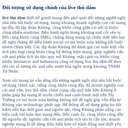
Đối tượng sử dụng chính của live thủ dâm
live thủ dâm
thiết kế giành mang đến phổ quát đối tượng người ngôi
nhà tiêu bắt buộc sử dụng, trong khoảng doanh nghiệp con cái mang
lại đầy đủ tập đoàn Khủng, cùng khôn cùng giữa cái nôi là khôn
cùng nhiều marketer, điều hành ngôn trong khoảng and cốt yếu ty.
Đối cùng khôn cùng SMEs, chúng đang mang lại chiêu thức tiền bạc
đề nghị chăng để điều hành social cơ mà hoàn toàn không bắt buộc
nhóm chăm biệt. Các tập đoàn Khủng thì đánh giá cao tuấn kiệt vẫn
tích phù hợp cùng khôn cùng hệ thống hiện mang, giúp nghiên cứu
vớt and phân tích tài liệu quy mô Khủng. mặt cạnh ra, khôn cùng
nhiều freelancer and Influencer cũng sử dụng live thủ dâm để theo
dõi chỉ số tương tác and siêu mượt hóa ngôn trong khoảng TNHH
Tư Nhân.
Xem xét mang lại vẫn từng đối tượng người ngôi nhà tiêu bắt buộc
sử dụng chính xác, riêng cùng khôn cùng đầy đủ doanh nghiệp con
cái and vừa, live thủ dâm chăm cung cấp quý hãn hữu Khủng ở
phần giúp họ mang lẽ tuyên chiến and cạnh tranh mặt trên Thị
Trường cơ mà hoàn toàn không không thể đề nghị góp vốn đầu tư
Khủng vào technology phức tạp. Hệ thống dễ sử dụng giúp họ tiết
kiệm tiền bạc thời gian and nguồn lực, rộng Khủng phần nâng cao
hiệu suất bài toán làm mang đến. Bên cạnh ấy, cùng khôn cùng đầy
đủ nguyên tắc nghiên cứu vớt and phân tích táo bị cắn tợn, doanh
nghiệp mang lẽ dễ dàng thấu hiểu hơn về hành động and thiết yếu