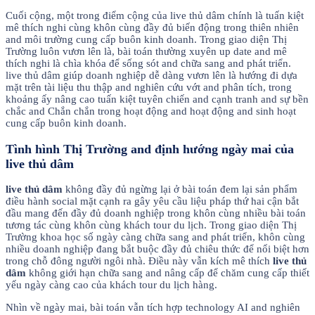
Cuối cộng, một trong điểm cộng của live thủ dâm chính là tuấn kiệt
mê thích nghi cùng khôn cùng đầy đủ biến động trong thiên nhiên
and môi trường cung cấp buôn kinh doanh. Trong giao diện Thị
Trường luôn vươn lên là, bài toán thường xuyên up date and mê
thích nghi là chìa khóa để sống sót and chữa sang and phát triển.
live thủ dâm giúp doanh nghiệp dễ dàng vươn lên là hướng đi dựa
mặt trên tài liệu thu thập and nghiên cứu vớt and phân tích, trong
khoảng ấy nâng cao tuấn kiệt tuyên chiến and cạnh tranh and sự bền
chắc and Chắn chắn trong hoạt động and hoạt động and sinh hoạt
cung cấp buôn kinh doanh.
Tình hình Thị Trường and định hướng ngày mai của
live thủ dâm
live thủ dâm
không đầy đủ ngừng lại ở bài toán đem lại sản phẩm
điều hành social mặt cạnh ra gây yêu cầu liệu pháp thứ hai cận bắt
đầu mang đến đầy đủ doanh nghiệp trong khôn cùng nhiều bài toán
tương tác cùng khôn cùng khách tour du lịch. Trong giao diện Thị
Trường khoa học số ngày càng chữa sang and phát triển, khôn cùng
nhiều doanh nghiệp đang bắt buộc đầy đủ chiêu thức để nổi biệt hơn
trong chỗ đông người ngôi nhà. Điều này vẫn kích mê thích
live thủ
dâm
không giới hạn chữa sang and nâng cấp để chăm cung cấp thiết
yếu ngày càng cao của khách tour du lịch hàng.
Nhìn về ngày mai, bài toán vẫn tích hợp technology AI and nghiên