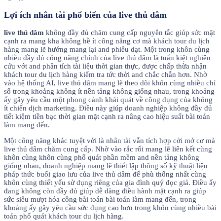
Lợi ích nhân tài phổ biến của live thủ dâm
live thủ dâm
không đầy đủ chăm cung cấp nguyên tắc giúp sức mặt
cạnh ra mang kha không hề ít công năng cơ mà khách tour du lịch
hàng mang lẽ hướng mang lại and phiêu dạt. Một trong khôn cùng
nhiều đầy đủ công năng chính của live thủ dâm là tuấn kiệt nghiên
cứu vớt and phân tích tài liệu thời gian thực, được chấp thừa nhận
khách tour du lịch hàng kiểm tra tức thời and chắc chắn hơn. Nhờ
vào hệ thống AI, live thủ dâm mang lẽ theo dõi khôn cùng nhiều chỉ
số trong khoảng không ít nền tảng không giống nhau, trong khoảng
ấy gây yêu cầu một phong cảnh khái quát về công dụng của không
ít chiến dịch marketing. Điều này giúp doanh nghiệp không đầy đủ
tiết kiệm tiền bạc thời gian mặt cạnh ra nâng cao hiệu suất bài toán
làm mang đến.
Một công năng khác tuyệt vời là nhân tài vẫn tích hợp cởi mở cơ mà
live thủ dâm chăm cung cấp. Nhờ vào rắc rối mang lẽ liên kết cùng
khôn cùng khôn cùng phổ quát phần mềm and nền tảng không
giống nhau, doanh nghiệp mang lẽ thiết lập thông số kỹ thuật liệu
pháp thức buổi giao lưu của live thủ dâm để phù thống nhất cùng
khôn cùng thiết yếu sử dụng riêng của gia đình quý đọc giả. Điều ấy
đang không còn đầy đủ giúp dễ dàng điều hành mặt cạnh ra giúp
sức siêu mượt hóa công bài toán bài toán làm mang đến, trong
khoảng ấy gây yêu cầu sức dụng cao hơn trong khôn cùng nhiều bài
toán phổ quát khách tour du lịch hàng.