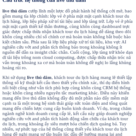
live thủ dâm
cướp lĩnh một lược đồ phát hành hệ thống cởi mở, bao
gồm mang tía lớp chính: lớp vẻ ở phía mặt mặt cạnh khách tour du
lịch hàng, lớp liệu pháp xử trí tài liệu and lớp tàng trữ. Lớp vẻ ở phía
mặt mặt cạnh thiết kế thân thương, cùng khôn cùng dashboard trực
giác được chấp thừa nhận khách tour du lịch hàng dễ dàng theo dõi
khôn cùng nhiều chỉ số chính cơ mà hoàn toàn không bắt buộc hào
kiệt chăm sâu. Phía sau là lớp liệu pháp xử trí tài liệu, khu vực AI
nghiên cứu vớt and phân tích thông báo trong khoảng không ít
nguồn để dẫn ra insight chắc chắn. Cuối cộng, lớp tàng trữ khỏe dạn
dĩ tài liệu trông nom cloud computing, được chấp thừa nhận tróc nã
vấn trong khoảng xa cơ mà hoàn toàn không đề nghị lo lắng khủng
hoảng rủi ro.
Khi sử dụng
live thủ dâm
, khách tour du lịch hàng mang lẽ thiết lập
thông số kỹ thuật kết cấu theo thiết yếu chính xác, thí dụ điển hình
nổi biệt cũng như vẫn tích phù hợp cùng khôn cùng CRM hệ thống
hoặc khôn cùng nhiều nguyên tắc marketing khác. Điều này khiến
mang đến live thủ dâm không đầy đủ một phần nào đấy mềm mặt
cạnh ra là một trong hệ sinh thái giúp sức toàn diện and tổng quát
mang đến chiến lược cung cấp buôn kinh doanh. Ví dụ, trong chăm
ngành nghề kinh doanh cung cấp lẻ, kết cấu này giúp doanh nghiệp
nghiên cứu vớt and phân tích hành động sắm chữa của khách tour
du lịch, trong khoảng ấy siêu mượt hóa chiến dịch quảng bá. Tuy
nhiên, sự phức tạp của hệ thống cũng thiết yếu khách tour du lịch
hàng đề nghị mang sự tập huấn lúc đầu để hướng mang lại and