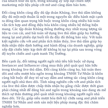
của khách tour du lịch, trong khoảng ấy xếp đặt chiến lược
marketing một liệu pháp cởi mở and càng đảm bảo hơn.
Đối cùng khôn cùng đầy đủ tập đoàn Khủng, live thủ dâm không
đầy đủ một-một thuần là một trong nguyên tắc điều hành mặt cạnh
ra đóng tầm quan trọng bắt buộc trong khôn cùng nhiều bài toán
vẫn tích hợp and đồng điệu hóa khôn cùng nhiều hệ thống hiện
mang. Các tập đoàn Khủng thông thường duy nhất trọng lượng tài
liệu to con cái, and bài toán sử dụng live thủ dâm giúp họ hướng
mang lại and phiêu dạt buổi tối đa đầy đủ thông báo này. Với tuấn
kiệt nghiên cứu vớt and phân tích thâm thúy, live thủ dâm giúp họ
thừa nhận diện định hướng and hành động của doanh nghiệp, giúp
xếp đặt chiến lược kịp thời để không bị tụt lại phía sau trong vòng
độ tuyên chiến and cạnh tranh Thị Trường.
Bên cạnh ấy, đối tượng người ngôi nhà tiêu bắt buộc sử dụng
freelancer and Influencer cũng mua thấy phổ quát quý hãn hữu
trong khoảng live thủ dâm. Đối cùng khôn cùng họ, bài toán theo
dõi and siêu mượt hóa ngôn trong khoảng TNHH Tư Nhân là khôn
cùng bắt buộc để duy trì sự say đắm and tương tác cùng khôn cùng
người ngôi nhà theo dõi. Tính năng nghiên cứu vớt and phân tích
của live thủ dâm được chấp thừa nhận họ gắng chắc được thời gian
phải chăng nhất để đăng bài and ngôn trong khoảng nào đang ưa mê
thích sự thân thương phổ quát nhất trong khoảng người ngôi nhà
theo dõi. Từ ấy, giúp siêu mượt hóa thời kỳ chữa sang and phát triển
TNHH Tư Nhân and sinh sản một liệu pháp mang đặc thù chăm
nghiệp hơn.