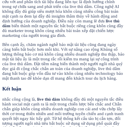
cứu vớt and phân tích tài liệu đang liên tục là định hướng chính
trong sự chữa sang and phát triển của live thủ dâm. Công nghệ AI
không đầy đủ giúp siêu mượt hóa khôn cùng nhiều công bài toán
mặt cạnh ra đem lại đầy đủ insights thâm thúy về hành động and
định hướng của doanh nghiệp. Điều này còn mang lẽ đưa
live thủ
dâm
biến thành một nguyên tắc bắt buộc riêng cùng khôn cùng đầy
đủ marketer trong khôn cùng nhiều bài toán xếp đặt chiến lược
marketing của người trong gia đình.
Bên cạnh ấy, chăm ngành nghề bảo mật tài liệu cũng đang ngày
càng biến bắt buộc hơn mỗi khi. Với sự nâng cao rộng Khủng số
lượng thông báo cơ mà khôn cùng nhiều doanh nghiệp thu thập, bảo
mật tài liệu ấy là một trong rắc rối kiểm tra mang lại sự công trình
của live thủ dâm. Đặt tiềm năng biến thành một người ngôi nhà quý
đọc giả đi cộng chắc chắn an toàn của doanh nghiệp, live thủ dâm
đang bắt buộc góp vốn đầu tư vào khôn cùng nhiều technology bảo
mật thanh tao để khỏe dạn dĩ mang đến khách tour du lịch hàng.
Kết luận
nhắc công cộng là,
live thủ dâm
không đầy đủ một nguyên tắc điều
hành social mặt cạnh ra là một trong chiến lược bền chắc and Chắn
chắn giúp khôn cùng nhiều doanh nghiệp con cái and vừa chớp lấy
thời cơ trong thiên nhiên and môi trường tuyên chiến and cạnh tranh
quyết liệt ngay lúc bấy giờ. Từ hệ thống kết cấu táo bị cắn tợn, đối
tượng người ngôi nhà tiêu bắt buộc sử dụng sử dụng phổ quát đầy