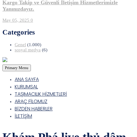
Kargo Takip ve Güvenli İletişim Hizmetlerimizle
Yanınızdayız.
May 05, 2025
0
Categories
Genel
(1.000)
sosyal medya
(6)
Primary Menu
ANA SAYFA
KURUMSAL
TAŞIMACILIK HİZMETLERİ
ARAÇ FİLOMUZ
BİZDEN HABERLER
İLETİŞİM