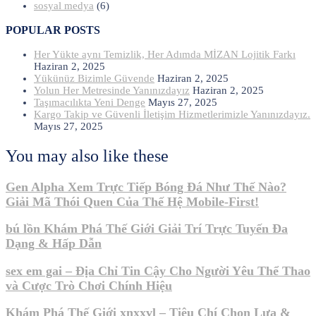
sosyal medya
(6)
POPULAR POSTS
Her Yükte aynı Temizlik, Her Adımda MİZAN Lojitik Farkı
Haziran 2, 2025
Yükünüz Bizimle Güvende
Haziran 2, 2025
Yolun Her Metresinde Yanınızdayız
Haziran 2, 2025
Taşımacılıkta Yeni Denge
Mayıs 27, 2025
Kargo Takip ve Güvenli İletişim Hizmetlerimizle Yanınızdayız.
Mayıs 27, 2025
You may also like these
Gen Alpha Xem Trực Tiếp Bóng Đá Như Thế Nào?
Giải Mã Thói Quen Của Thế Hệ Mobile-First!
bú lồn Khám Phá Thế Giới Giải Trí Trực Tuyến Đa
Dạng & Hấp Dẫn
sex em gai – Địa Chỉ Tin Cậy Cho Người Yêu Thể Thao
và Cược Trò Chơi Chính Hiệu
Khám Phá Thế Giới xnxxvl – Tiêu Chí Chọn Lựa &