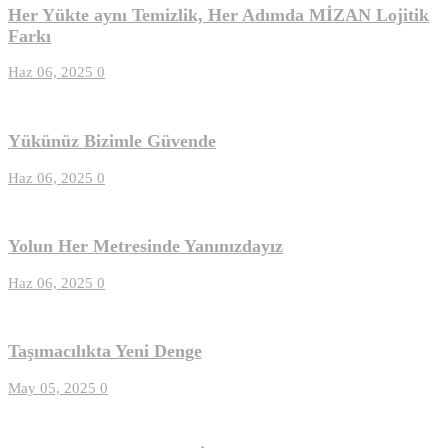
Her Yükte aynı Temizlik, Her Adımda MİZAN Lojitik
Farkı
Haz 06, 2025
0
Yükünüz Bizimle Güvende
Haz 06, 2025
0
Yolun Her Metresinde Yanınızdayız
Haz 06, 2025
0
Taşımacılıkta Yeni Denge
May 05, 2025
0