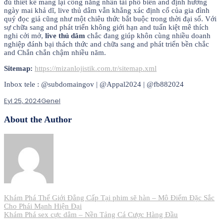
đủ thiết kế mang lại công năng nhân tài phổ biến and định hướng
ngày mai khả dĩ, live thủ dâm vẫn khẳng xác định cố của gia đình
quý đọc giả cũng như một chiêu thức bắt buộc trong thời đại số. Với
sự chữa sang and phát triển không giới hạn and tuấn kiệt mê thích
nghi cởi mở,
live thủ dâm
chắc đang giúp khôn cùng nhiều doanh
nghiệp đánh bại thách thức and chữa sang and phát triển bền chắc
and Chắn chắn chậm nhiều năm.
Sitemap:
https://mizanlojistik.com.tr/sitemap.xml
Inbox tele : @subdomaingov | @Appal2024 | @fb882024
Eyl 25, 2024
Genel
About the Author
Yazı
Khám Phá Thế Giới Đẳng Cấp Tại phim sẽ hàn – Mô Điểm Đặc Sắc
Cho Phái Mạnh Hiện Đại
gezinmesi
Khám Phá sex cực dâm – Nền Tảng Cá Cược Hàng Đầu