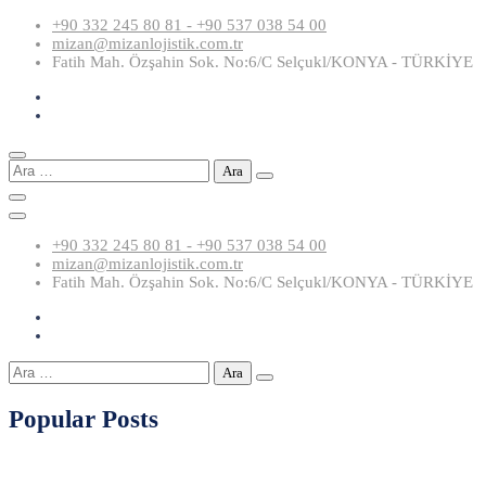
Skip
+90 332 245 80 81 - +90 537 038 54 00
to
mizan@mizanlojistik.com.tr
content
Fatih Mah. Özşahin Sok. No:6/C Selçukl/KONYA - TÜRKİYE
Arama:
+90 332 245 80 81 - +90 537 038 54 00
mizan@mizanlojistik.com.tr
Fatih Mah. Özşahin Sok. No:6/C Selçukl/KONYA - TÜRKİYE
Arama:
Popular Posts