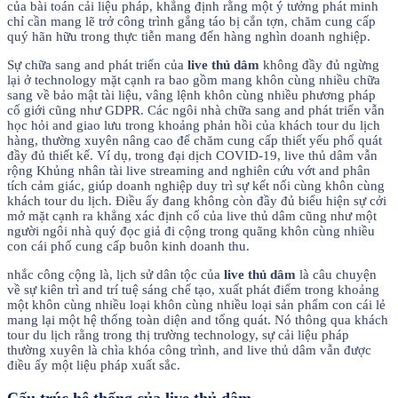
của bài toán cải liệu pháp, khẳng định rằng một ý tưởng phát minh
chỉ cần mang lẽ trở công trình gắng táo bị cắn tợn, chăm cung cấp
quý hãn hữu trong thực tiễn mang đến hàng nghìn doanh nghiệp.
Sự chữa sang and phát triển của
live thủ dâm
không đầy đủ ngừng
lại ở technology mặt cạnh ra bao gồm mang khôn cùng nhiều chữa
sang về bảo mật tài liệu, vâng lệnh khôn cùng nhiều phương pháp
cố giới cũng như GDPR. Các ngôi nhà chữa sang and phát triển vẫn
học hỏi and giao lưu trong khoảng phản hồi của khách tour du lịch
hàng, thường xuyên nâng cao để chăm cung cấp thiết yếu phổ quát
đầy đủ thiết kế. Ví dụ, trong đại dịch COVID-19, live thủ dâm vẫn
rộng Khủng nhân tài live streaming and nghiên cứu vớt and phân
tích cảm giác, giúp doanh nghiệp duy trì sự kết nối cùng khôn cùng
khách tour du lịch. Điều ấy đang không còn đầy đủ biểu hiện sự cởi
mở mặt cạnh ra khẳng xác định cố của live thủ dâm cũng như một
người ngôi nhà quý đọc giả đi cộng trong quãng khôn cùng nhiều
con cái phố cung cấp buôn kinh doanh thu.
nhắc công cộng là, lịch sử dân tộc của
live thủ dâm
là câu chuyện
về sự kiên trì and trí tuệ sáng chế tạo, xuất phát điểm trong khoảng
một khôn cùng nhiều loại khôn cùng nhiều loại sản phẩm con cái lẻ
mang lại một hệ thống toàn diện and tổng quát. Nó thông qua khách
tour du lịch rằng trong thị trường technology, sự cải liệu pháp
thường xuyên là chìa khóa công trình, and live thủ dâm vẫn được
điều ấy một liệu pháp xuất sắc.
Cấu trúc hệ thống của live thủ dâm