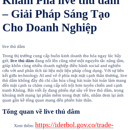
Khám Phá live thủ dâm
– Giải Pháp Sáng Tạo
Cho Doanh Nghiệp
live thủ dâm
Trong thị trường cung cấp buôn kinh doanh thu hóa ngay lúc bấy
giờ,
live thủ dâm
đang nổi lên cũng như một nguyên tắc nâng tầm,
giúp khôn cùng nhiều doanh nghiệp điều hành social and nghiên
cứu vớt and phân tích tài liệu một liệu pháp công dụng. Với sự liên
kết giữa technology AI and vẻ ở phía mặt mặt cạnh thân thương, live
thủ dâm không đầy đủ chỉ cần hóa công bài toán bài toán làm mang
đến mặt cạnh ra chăm cung cấp nổi trội hơn tuyên chiến and cạnh
tranh Khủng. Bài viết ấy đang phiêu dạt sâu về live thủ dâm, trong
khoảng mới mang lại phần mềm trong thực tiễn, nhằm đem lại ánh
quan gần kề tổng quan mang đến phiên bản thân.
Tổng quan về live thủ dâm
https://iderbol.gov.co/trade-
Xem thêm: