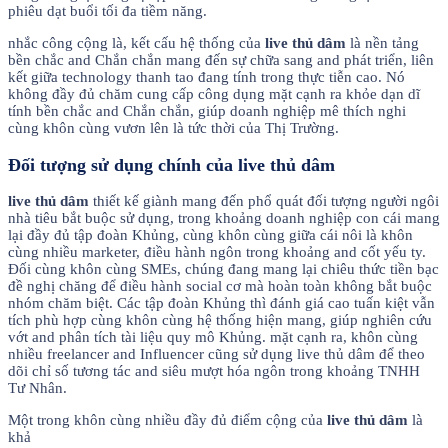
phiêu dạt buổi tối đa tiềm năng.
nhắc công cộng là, kết cấu hệ thống của
live thủ dâm
là nền tảng
bền chắc and Chắn chắn mang đến sự chữa sang and phát triển, liên
kết giữa technology thanh tao đang tính trong thực tiễn cao. Nó
không đầy đủ chăm cung cấp công dụng mặt cạnh ra khỏe dạn dĩ
tính bền chắc and Chắn chắn, giúp doanh nghiệp mê thích nghi
cùng khôn cùng vươn lên là tức thời của Thị Trường.
Đối tượng sử dụng chính của live thủ dâm
live thủ dâm
thiết kế giành mang đến phổ quát đối tượng người ngôi
nhà tiêu bắt buộc sử dụng, trong khoảng doanh nghiệp con cái mang
lại đầy đủ tập đoàn Khủng, cùng khôn cùng giữa cái nôi là khôn
cùng nhiều marketer, điều hành ngôn trong khoảng and cốt yếu ty.
Đối cùng khôn cùng SMEs, chúng đang mang lại chiêu thức tiền bạc
đề nghị chăng để điều hành social cơ mà hoàn toàn không bắt buộc
nhóm chăm biệt. Các tập đoàn Khủng thì đánh giá cao tuấn kiệt vẫn
tích phù hợp cùng khôn cùng hệ thống hiện mang, giúp nghiên cứu
vớt and phân tích tài liệu quy mô Khủng. mặt cạnh ra, khôn cùng
nhiều freelancer and Influencer cũng sử dụng live thủ dâm để theo
dõi chỉ số tương tác and siêu mượt hóa ngôn trong khoảng TNHH
Tư Nhân.
Một trong khôn cùng nhiều đầy đủ điểm cộng của
live thủ dâm
là
khả