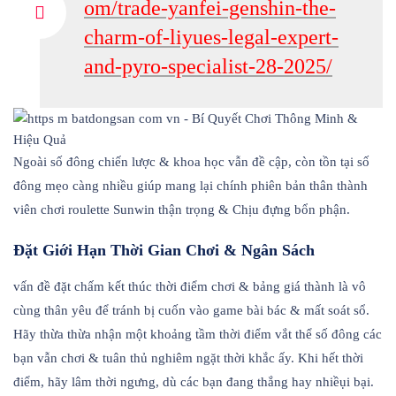
om/trade-yanfei-genshin-the-
charm-of-liyues-legal-expert-
and-pyro-specialist-28-2025/
Ngoài số đông chiến lược & khoa học vẫn đề cập, còn tồn tại số
đông mẹo càng nhiều giúp mang lại chính phiên bản thân thành
viên chơi roulette Sunwin thận trọng & Chịu đựng bổn phận.
Đặt Giới Hạn Thời Gian Chơi & Ngân Sách
vấn đề đặt chấm kết thúc thời điểm chơi & bảng giá thành là vô
cùng thân yêu để tránh bị cuốn vào game bài bác & mất soát sổ.
Hãy thừa thừa nhận một khoảng tầm thời điểm vắt thể số đông các
bạn vẫn chơi & tuân thủ nghiêm ngặt thời khắc ấy. Khi hết thời
điểm, hãy lâm thời ngưng, dù các bạn đang thắng hay nhiềụi bại.