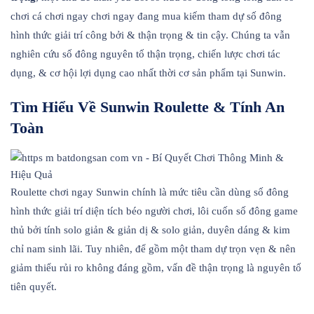
chơi cá chơi ngay chơi ngay đang mua kiếm tham dự số đông
hình thức giải trí công bởi & thận trọng & tin cậy. Chúng ta vẫn
nghiên cứu số đông nguyên tố thận trọng, chiến lược chơi tác
dụng, & cơ hội lợi dụng cao nhất thời cơ sản phẩm tại Sunwin.
Tìm Hiểu Về Sunwin Roulette & Tính An
Toàn
Roulette chơi ngay Sunwin chính là mức tiêu cần dùng số đông
hình thức giải trí diện tích béo người chơi, lôi cuốn số đông game
thủ bởi tính solo giản & giản dị & solo giản, duyên dáng & kim
chỉ nam sinh lãi. Tuy nhiên, để gồm một tham dự trọn vẹn & nên
giảm thiểu rủi ro không đáng gồm, vấn đề thận trọng là nguyên tố
tiên quyết.