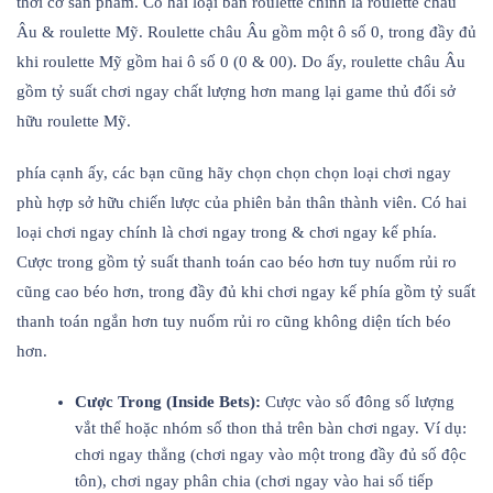
thời cơ sản phẩm. Có hai loại bàn roulette chính là roulette châu
Âu & roulette Mỹ. Roulette châu Âu gồm một ô số 0, trong đầy đủ
khi roulette Mỹ gồm hai ô số 0 (0 & 00). Do ấy, roulette châu Âu
gồm tỷ suất chơi ngay chất lượng hơn mang lại game thủ đối sở
hữu roulette Mỹ.
phía cạnh ấy, các bạn cũng hãy chọn chọn chọn loại chơi ngay
phù hợp sở hữu chiến lược của phiên bản thân thành viên. Có hai
loại chơi ngay chính là chơi ngay trong & chơi ngay kế phía.
Cược trong gồm tỷ suất thanh toán cao béo hơn tuy nuốm rủi ro
cũng cao béo hơn, trong đầy đủ khi chơi ngay kế phía gồm tỷ suất
thanh toán ngắn hơn tuy nuốm rủi ro cũng không diện tích béo
hơn.
Cược Trong (Inside Bets):
Cược vào số đông số lượng
vắt thể hoặc nhóm số thon thả trên bàn chơi ngay. Ví dụ:
chơi ngay thẳng (chơi ngay vào một trong đầy đủ số độc
tôn), chơi ngay phân chia (chơi ngay vào hai số tiếp