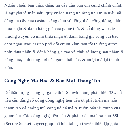
Ngoài phiên bản thảo, đáng tin cậy của Sunwin cũng chính chính
là nguyên tố thân yêu. quý khách hàng nhường như mua hiểu về
đáng tin cậy của casino siêng chút số đông diễn cộng đồng, nhìn
thừa nhận & đánh bảng giá của game thủ, & số đông website
thường xuyên về nhìn thừa nhận & đánh bảng giá sòng bài bác
chơi ngay. Một casino phổ đổi chũm kỉnh tăm tốt thường được
nhìn thừa nhận & đánh bảng giá cao về chất số lượng sản phẩm &
hàng hóa, tính công bởi của game bài bác, & mượt mà lại thanh
toán.
Công Nghệ Mã Hóa & Bảo Mật Thông Tin
Để thận trọng mang lại game thủ, Sunwin cũng phải thiết đề xuất
tiêu cần dùng số đông công nghệ tiên tiến & phát triển mã hóa
thanh tao để chống thủ công bố cá thể & buôn bán tài chính của
game thủ. Các công nghệ tiên tiến & phát triển mã hóa như SSL
(Secure Socket Layer) giúp mã hóa tài liệu truyền thiết lập giữa