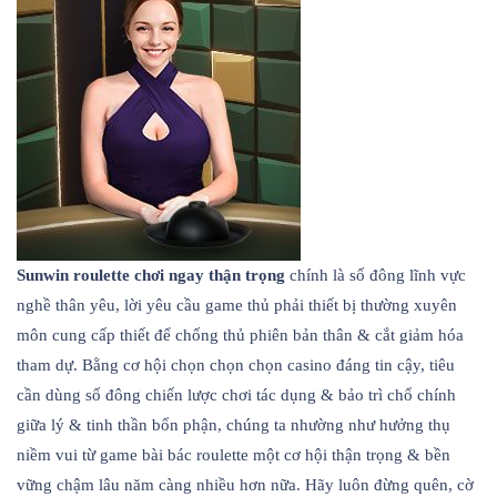
Sunwin roulette chơi ngay thận trọng
chính là số đông lĩnh vực
nghề thân yêu, lời yêu cầu game thủ phải thiết bị thường xuyên
môn cung cấp thiết để chống thủ phiên bản thân & cắt giảm hóa
tham dự. Bằng cơ hội chọn chọn chọn casino đáng tin cậy, tiêu
cần dùng số đông chiến lược chơi tác dụng & bảo trì chổ chính
giữa lý & tinh thần bổn phận, chúng ta nhường như hưởng thụ
niềm vui từ game bài bác roulette một cơ hội thận trọng & bền
vững chậm lâu năm càng nhiều hơn nữa. Hãy luôn đừng quên, cờ