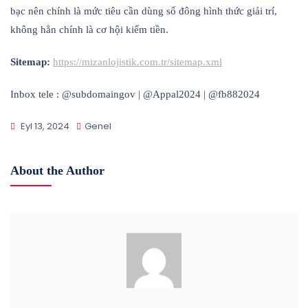
bạc nên chính là mức tiêu cần dùng số đông hình thức giải trí,
không hẳn chính là cơ hội kiếm tiền.
Sitemap:
https://mizanlojistik.com.tr/sitemap.xml
Inbox tele : @subdomaingov | @Appal2024 | @fb882024
Eyl 13, 2024
Genel
About the Author