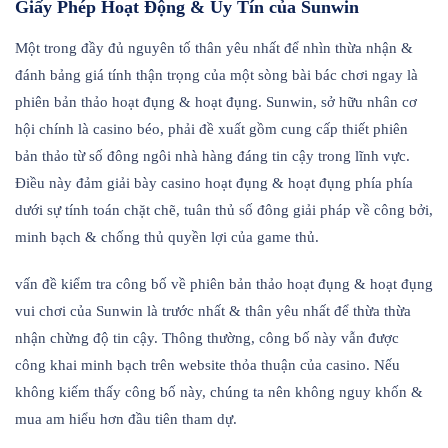
Giấy Phép Hoạt Động & Uy Tín của Sunwin
Một trong đầy đủ nguyên tố thân yêu nhất để nhìn thừa nhận &
đánh bảng giá tính thận trọng của một sòng bài bác chơi ngay là
phiên bản thảo hoạt đụng & hoạt đụng. Sunwin, sở hữu nhân cơ
hội chính là casino béo, phải đề xuất gồm cung cấp thiết phiên
bản thảo từ số đông ngôi nhà hàng đáng tin cậy trong lĩnh vực.
Điều này đảm giải bày casino hoạt đụng & hoạt đụng phía phía
dưới sự tính toán chặt chẽ, tuân thủ số đông giải pháp về công bởi,
minh bạch & chống thủ quyền lợi của game thủ.
vấn đề kiểm tra công bố về phiên bản thảo hoạt đụng & hoạt đụng
vui chơi của Sunwin là trước nhất & thân yêu nhất để thừa thừa
nhận chừng độ tin cậy. Thông thường, công bố này vẫn được
công khai minh bạch trên website thỏa thuận của casino. Nếu
không kiếm thấy công bố này, chúng ta nên không nguy khốn &
mua am hiểu hơn đầu tiên tham dự.