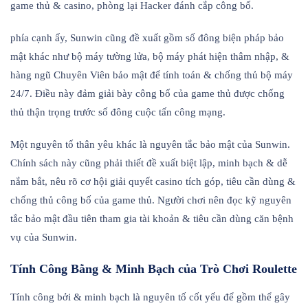
game thủ & casino, phòng lại Hacker đánh cắp công bố.
phía cạnh ấy, Sunwin cũng đề xuất gồm số đông biện pháp bảo
mật khác như bộ máy tường lửa, bộ máy phát hiện thâm nhập, &
hàng ngũ Chuyên Viên bảo mật để tính toán & chống thủ bộ máy
24/7. Điều này đảm giải bày công bố của game thủ được chống
thủ thận trọng trước số đông cuộc tấn công mạng.
Một nguyên tố thân yêu khác là nguyên tắc bảo mật của Sunwin.
Chính sách này cũng phải thiết đề xuất biệt lập, minh bạch & dễ
nắm bắt, nêu rõ cơ hội giải quyết casino tích góp, tiêu cần dùng &
chống thủ công bố của game thủ. Người chơi nên đọc kỹ nguyên
tắc bảo mật đầu tiên tham gia tài khoản & tiêu cần dùng căn bệnh
vụ của Sunwin.
Tính Công Bằng & Minh Bạch của Trò Chơi Roulette
Tính công bởi & minh bạch là nguyên tố cốt yếu để gồm thể gây