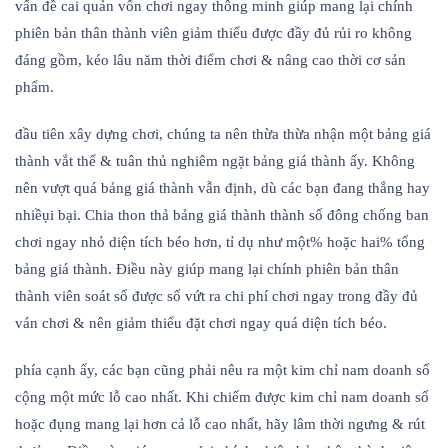
vấn đề cai quản vốn chơi ngay thông minh giúp mang lại chính
phiên bản thân thành viên giảm thiểu được đầy đủ rủi ro không
đáng gồm, kéo lâu năm thời điểm chơi & nâng cao thời cơ sản
phẩm.
đầu tiên xây dựng chơi, chúng ta nên thừa thừa nhận một bảng giá
thành vắt thể & tuân thủ nghiêm ngặt bảng giá thành ấy. Không
nên vượt quá bảng giá thành vẫn định, dù các bạn đang thắng hay
nhiềụi bại. Chia thon thả bảng giá thành thành số đông chống ban
chơi ngay nhỏ diện tích béo hơn, tỉ dụ như một% hoặc hai% tổng
bảng giá thành. Điều này giúp mang lại chính phiên bản thân
thành viên soát sổ được số vứt ra chi phí chơi ngay trong đầy đủ
ván chơi & nên giảm thiểu đặt chơi ngay quá diện tích béo.
phía cạnh ấy, các bạn cũng phải nêu ra một kim chỉ nam doanh số
cộng một mức lỗ cao nhất. Khi chiếm được kim chỉ nam doanh số
hoặc đụng mang lại hơn cả lỗ cao nhất, hãy lâm thời ngưng & rút