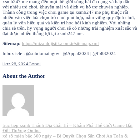
xsmb247 me mang đến một thế giới sòng bài đa dạng và hấp dẫn
với nhiều trò chơi, khuyến mãi và dịch vụ hỗ trợ chuyên nghiệp.
Thành công trong việc chơi game tại xsmb247 me phụ thuộc rất
nhiều vào việc lựa chọn trò chơi phù hợp, nắm vững quy định chơi,
quản lý vốn hiệu quả và kiên trì học hỏi kinh nghiệm. Với những
chia sẻ trên, hy vọng người chơi sẽ có những trải nghiệm xuất sắc và
đạt được nhiều thắng lợi tại xsmb247 me.
Sitemap:
https://mizanlojistik.com.tr/sitemap.xml
Inbox tele : @subdomaingov | @Appal2024 | @fb882024
Haz 28, 2024
Genel
About the Author
Yazı
truc tiep xsmb Thánh Địa Giải Trí – Khám Phá Thế Giới Game Bài
Đổi Thưởng Online
gezinmesi
xổ số miền bắc 300 ngày – Bí Quyết Chọn Sân Chơi An Toàn &