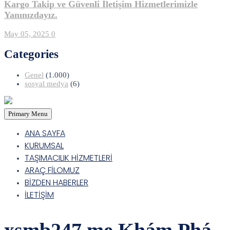
Kargo Takip ve Güvenli İletişim Hizmetlerimizle
Yanınızdayız.
May 05, 2025
0
Categories
Genel
(1.000)
sosyal medya
(6)
Primary Menu
ANA SAYFA
KURUMSAL
TAŞIMACILIK HİZMETLERİ
ARAÇ FİLOMUZ
BİZDEN HABERLER
İLETİŞİM