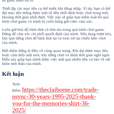
để giảm thiểu rủi ro.
Thiết lập các mục tiêu cụ thể trước khi đăng nhập. Ví dụ, bạn có thể
đặt mục tiêu thắng được một số tiền nhất định hoặc chơi trong một
khoảng thời gian nhất định. Việc này sẽ giúp bạn kiểm soát tốt quá
trình chơi game và tránh bị cuốn bằng gửi cược cảm xúc.
Luôn giữ thái độ bình tĩnh và tỉnh táo trong quá trình chơi game.
Đừng để cảm xúc chi phối quyết định của mình. Nếu đang trượt kèo,
hãy tạm dừng chơi để bình tĩnh lại và xem xét lại chiến lược chơi
của mình.
Biết điểm dừng là điều vô cùng quan trọng. Khi đạt được mục tiêu
hoặc cảm thấy mệt mỏi, hãy dừng chơi và dành thời gian nghỉ ngơi.
Điều này giúp bạn tránh được việc mất quá nhiều tiền và bảo vệ sức
khỏe tinh thần của mình.
Kết luận
Xem
https://theclaiborne.com/trade-
thêm:
nsync-30-years-1995-2025-thank-
you-for-the-memories-shirt-36-
2025/