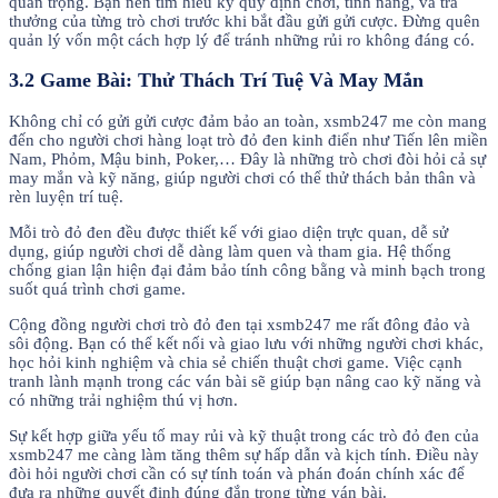
quan trọng. Bạn nên tìm hiểu kỹ quy định chơi, tính năng, và trả
thưởng của từng trò chơi trước khi bắt đầu gửi gửi cược. Đừng quên
quản lý vốn một cách hợp lý để tránh những rủi ro không đáng có.
3.2 Game Bài: Thử Thách Trí Tuệ Và May Mắn
Không chỉ có gửi gửi cược đảm bảo an toàn, xsmb247 me còn mang
đến cho người chơi hàng loạt trò đỏ đen kinh điển như Tiến lên miền
Nam, Phỏm, Mậu binh, Poker,… Đây là những trò chơi đòi hỏi cả sự
may mắn và kỹ năng, giúp người chơi có thể thử thách bản thân và
rèn luyện trí tuệ.
Mỗi trò đỏ đen đều được thiết kế với giao diện trực quan, dễ sử
dụng, giúp người chơi dễ dàng làm quen và tham gia. Hệ thống
chống gian lận hiện đại đảm bảo tính công bằng và minh bạch trong
suốt quá trình chơi game.
Cộng đồng người chơi trò đỏ đen tại xsmb247 me rất đông đảo và
sôi động. Bạn có thể kết nối và giao lưu với những người chơi khác,
học hỏi kinh nghiệm và chia sẻ chiến thuật chơi game. Việc cạnh
tranh lành mạnh trong các ván bài sẽ giúp bạn nâng cao kỹ năng và
có những trải nghiệm thú vị hơn.
Sự kết hợp giữa yếu tố may rủi và kỹ thuật trong các trò đỏ đen của
xsmb247 me càng làm tăng thêm sự hấp dẫn và kịch tính. Điều này
đòi hỏi người chơi cần có sự tính toán và phán đoán chính xác để
đưa ra những quyết định đúng đắn trong từng ván bài.