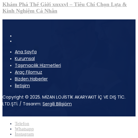
Khám Phá Thế Giới xnxxvl – Tiêu Chí Chọn Lựa &
Kinh Nghiệm Cá Nhân
Ana Sayfa
Kurumsal
Taşımacılık Hizmetleri
Araç Filomuz
Bizden Haberler
İletişim
Copyright © 2025. MİZAN LOJİSTİK AKARYAKIT İÇ VE DIŞ TİC.
LTD.ŞTİ. / Tasarım:
Sergili Bilişiöm
Telefon
Whatsapp
İnstagram