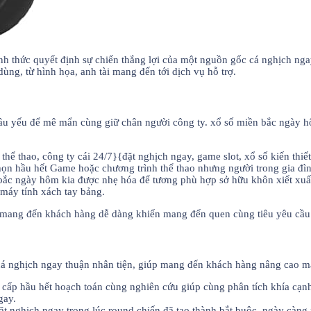
ính thức quyết định sự chiến thắng lợi của một nguồn gốc cá nghịch n
ùng, từ hình họa, anh tài mang đến tới dịch vụ hỗ trợ.
ầu yếu để mê mẩn cùng giữ chân người công ty. xổ số miền bắc ngày hôm
 thao, công ty cái 24/7}{đặt nghịch ngay, game slot, xổ số kiến thiết
n hầu hết Game hoặc chương trình thể thao nhưng người trong gia đìn
ắc ngày hôm kia được nhẹ hóa để tương phù hợp sở hữu khôn xiết xuất 
 máy tính xách tay bảng.
úp mang đến khách hàng dễ dàng khiến mang đến quen cùng tiêu yêu cầ
 cá nghịch ngay thuận nhân tiện, giúp mang đến khách hàng nâng cao 
cấp hầu hết hoạch toán cùng nghiên cứu giúp cùng phân tích khía cạnh
gay.
 nghịch ngay trong lúc round chiến đã tạo thành bắt buộc, ngày càng