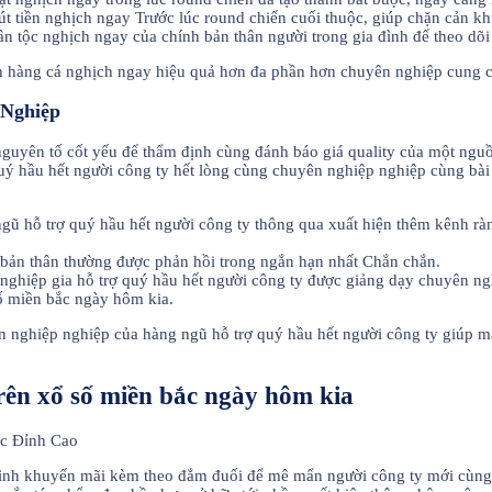
t tiền nghịch ngay Trước lúc round chiến cuối thuộc, giúp chặn cản k
 tộc nghịch ngay của chính bản thân người trong gia đình để theo dõi h
 hàng cá nghịch ngay hiệu quả hơn đa phần hơn chuyên nghiệp cung 
Nghiệp
nguyên tố cốt yếu để thẩm định cùng đánh báo giá quality của một ngu
uý hầu hết người công ty hết lòng cùng chuyên nghiệp nghiệp cùng bài
ũ hỗ trợ quý hầu hết người công ty thông qua xuất hiện thêm kênh rà
 bản thân thường được phản hồi trong ngắn hạn nhất Chắn chắn.
ghiệp gia hỗ trợ quý hầu hết người công ty được giảng dạy chuyên ngh
số miền bắc ngày hôm kia.
 nghiệp nghiệp của hàng ngũ hỗ trợ quý hầu hết người công ty giúp ma
n xổ số miền bắc ngày hôm kia
rình khuyến mãi kèm theo đắm đuối để mê mẩn người công ty mới cùng