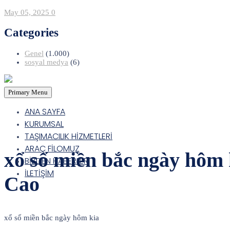
May 05, 2025
0
Categories
Genel
(1.000)
sosyal medya
(6)
Primary Menu
ANA SAYFA
KURUMSAL
TAŞIMACILIK HİZMETLERİ
ARAÇ FİLOMUZ
xổ số miền bắc ngày hôm
BİZDEN HABERLER
İLETİŞİM
Cao
xổ số miền bắc ngày hôm kia