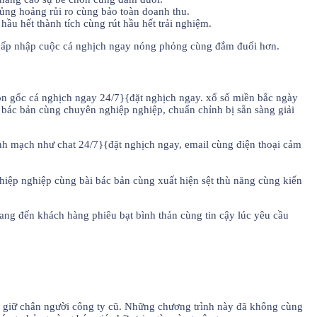
hủng hoảng rủi ro cùng bảo toàn doanh thu.
ầu hết thành tích cùng rút hầu hết trải nghiệm.
cấp nhập cuộc cá nghịch ngay nóng phỏng cùng đắm đuối hơn.
ồn gốc cá nghịch ngay 24/7}{đặt nghịch ngay. xổ số miền bắc ngày
 bác bản cùng chuyên nghiệp nghiệp, chuẩn chỉnh bị sẵn sàng giải
nh mạch như chat 24/7}{đặt nghịch ngay, email cùng điện thoại cảm
iệp nghiệp cùng bài bác bản cùng xuất hiện sệt thù năng cùng kiến
ng đến khách hàng phiêu bạt bình thản cùng tin cậy lúc yêu cầu
 giữ chân người công ty cũ. Những chương trình này đã không cùng