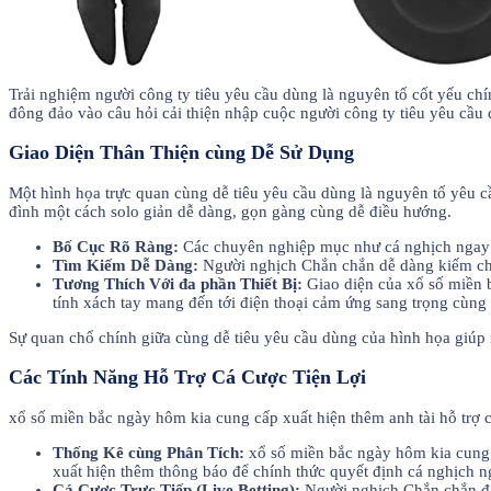
Trải nghiệm người công ty tiêu yêu cầu dùng là nguyên tố cốt yếu ch
đông đảo vào câu hỏi cải thiện nhập cuộc người công ty tiêu yêu cầu d
Giao Diện Thân Thiện cùng Dễ Sử Dụng
Một hình họa trực quan cùng dễ tiêu yêu cầu dùng là nguyên tố yêu c
đình một cách solo giản dễ dàng, gọn gàng cùng dễ điều hướng.
Bố Cục Rõ Ràng:
Các chuyên nghiệp mục như cá nghịch ngay thể
Tìm Kiếm Dễ Dàng:
Người nghịch Chắn chắn dễ dàng kiếm chọ
Tương Thích Với đa phần Thiết Bị:
Giao diện của xổ số miền b
tính xách tay mang đến tới điện thoại cảm ứng sang trọng cùng
Sự quan chổ chính giữa cùng dễ tiêu yêu cầu dùng của hình họa gi
Các Tính Năng Hỗ Trợ Cá Cược Tiện Lợi
xổ số miền bắc ngày hôm kia cung cấp xuất hiện thêm anh tài hỗ trợ
Thống Kê cùng Phân Tích:
xổ số miền bắc ngày hôm kia cung 
xuất hiện thêm thông báo để chính thức quyết định cá nghịch n
Cá Cược Trực Tiếp (Live Betting):
Người nghịch Chắn chắn đặt