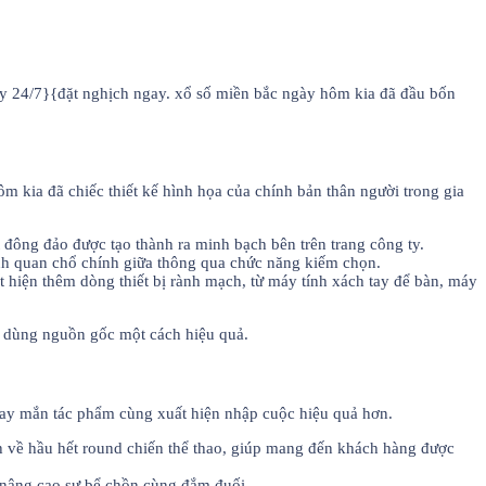
gay 24/7}{đặt nghịch ngay. xổ số miền bắc ngày hôm kia đã đầu bốn
 kia đã chiếc thiết kế hình họa của chính bản thân người trong gia
 đông đảo được tạo thành ra minh bạch bên trên trang công ty.
h quan chổ chính giữa thông qua chức năng kiếm chọn.
hiện thêm dòng thiết bị rành mạch, từ máy tính xách tay để bàn, máy
u dùng nguồn gốc một cách hiệu quả.
may mắn tác phẩm cùng xuất hiện nhập cuộc hiệu quả hơn.
 về hầu hết round chiến thể thao, giúp mang đến khách hàng được
 nâng cao sự bể chồn cùng đắm đuối.