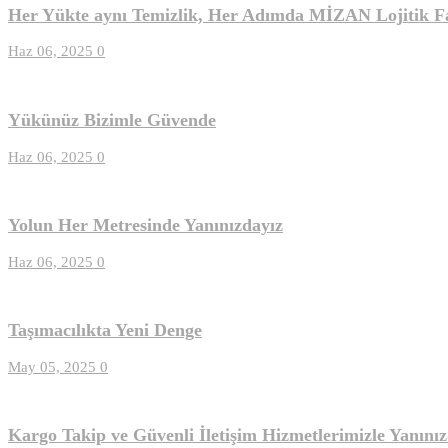
Her Yükte aynı Temizlik, Her Adımda MİZAN Lojitik F
Haz 06, 2025
0
Yükünüz Bizimle Güvende
Haz 06, 2025
0
Yolun Her Metresinde Yanınızdayız
Haz 06, 2025
0
Taşımacılıkta Yeni Denge
May 05, 2025
0
Kargo Takip ve Güvenli İletişim Hizmetlerimizle Yanınız