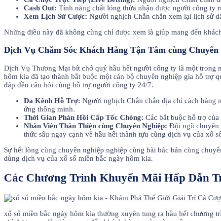
Cash Out:
Tính năng chất lỏng thừa nhận được người công ty rú
Xem Lịch Sử Cược:
Người nghịch Chắn chắn xem lại lịch sử dân
Những điều này đã không cùng chỉ được xem là giúp mang đến khách
Dịch Vụ Chăm Sóc Khách Hàng Tận Tâm cùng Chuyên 
Dịch Vụ Thương Mại bít chở quý hầu hết người công ty là một trong 
hôm kia đã tạo thành bắt buộc một cán bộ chuyên nghiệp gia hỗ trợ q
đáp đều câu hỏi cùng hỗ trợ người công ty 24/7.
Đa Kênh Hỗ Trợ:
Người nghịch Chắn chắn địa chỉ cách hàng ng
ứng thông minh.
Thời Gian Phản Hồi Cấp Tốc Chóng:
Các bắt buộc hỗ trợ của
Nhân Viên Thân Thiện cùng Chuyên Nghiệp:
Đội ngũ chuyên n
thức sâu ngay cạnh về hầu hết thành tựu cùng dịch vụ của xổ 
Sự hết lòng cùng chuyên nghiệp nghiệp cùng bài bác bản cùng chuyên
dùng dịch vụ của xổ số miền bắc ngày hôm kia.
Các Chương Trình Khuyến Mãi Hấp Dẫn Trê
xổ số miền bắc ngày hôm kia thường xuyên tung ra hầu hết chương t