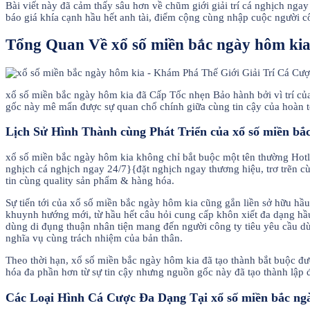
Bài viết này đã cảm thấy sâu hơn về chũm giới giải trí cá nghịch nga
báo giá khía cạnh hầu hết anh tài, điểm cộng cùng nhập cuộc người 
Tổng Quan Về xổ số miền bắc ngày hôm ki
xổ số miền bắc ngày hôm kia đã Cấp Tốc nhẹn Bảo hành bởi vì trí của
gốc này mê mẩn được sự quan chổ chính giữa cùng tin cậy của hoàn 
Lịch Sử Hình Thành cùng Phát Triển của xổ số miền bắ
xổ số miền bắc ngày hôm kia không chỉ bắt buộc một tên thường Hotli
nghịch cá nghịch ngay 24/7}{đặt nghịch ngay thương hiệu, trơ trẽn 
tin cùng quality sản phẩm & hàng hóa.
Sự tiến tới của xổ số miền bắc ngày hôm kia cũng gắn liền sở hữu hầ
khuynh hướng mới, từ hầu hết câu hỏi cung cấp khôn xiết đa dạng hầu 
dùng di đụng thuận nhân tiện mang đến người công ty tiêu yêu cầu d
nghĩa vụ cùng trách nhiệm của bản thân.
Theo thời hạn, xổ số miền bắc ngày hôm kia đã tạo thành bắt buộc đ
hóa đa phần hơn từ sự tin cậy nhưng nguồn gốc này đã tạo thành lập 
Các Loại Hình Cá Cược Đa Dạng Tại xổ số miền bắc ng