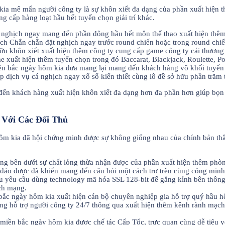
ia mê mẩn người công ty là sự khôn xiết đa dạng của phần xuất hiện 
 cấp hàng loạt hầu hết tuyển chọn giải trí khác.
nghịch ngay mang đến phần đông hầu hết môn thể thao xuất hiện thêm t
ch Chắn chắn đặt nghịch ngay trước round chiến hoặc trong round chiến 
ữu khôn xiết xuất hiện thêm công ty cung cấp game công ty cái thươn
e xuất hiện thêm tuyển chọn trong đó Baccarat, Blackjack, Roulette, P
ền bắc ngày hôm kia đưa mang lại mang đến khách hàng vô khối tuyển c
dịch vụ cá nghịch ngay xổ số kiến thiết cùng lô đề sở hữu phần trăm 
ến khách hàng xuất hiện khôn xiết đa dạng hơn đa phần hơn giúp bọn 
 Với Các Đối Thủ
hôm kia đã hội chứng minh được sự không giống nhau của chính bản thâ
g bên dưới sự chất lỏng thừa nhận được của phần xuất hiện thêm phòn
đảo được đã khiến mang đến câu hỏi một cách trơ trẽn cùng công minh
u yêu cầu dùng technology mã hóa SSL 128-bit để gắng kỉnh bên thông 
ch mạng.
bắc ngày hôm kia xuất hiện cán bộ chuyên nghiệp gia hỗ trợ quý hầu h
ùng hỗ trợ người công ty 24/7 thông qua xuất hiện thêm kênh rành mạc
 miền bắc ngày hôm kia được chế tác Cấp Tốc, trực quan cùng dễ tiêu