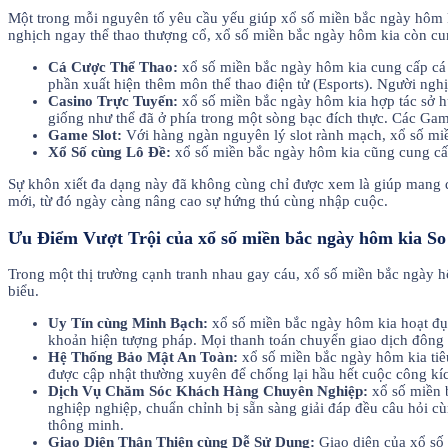
Một trong mỗi nguyên tố yêu cầu yếu giúp xổ số miền bắc ngày hôm k
nghịch ngay thể thao thượng cổ, xổ số miền bắc ngày hôm kia còn cung
Cá Cược Thể Thao:
xổ số miền bắc ngày hôm kia cung cấp cá 
phần xuất hiện thêm môn thể thao điện tử (Esports). Người nghị
Casino Trực Tuyến:
xổ số miền bắc ngày hôm kia hợp tác sở h
giống như thể đã ở phía trong một sòng bạc đích thực. Các Gam
Game Slot:
Với hàng ngàn nguyên lý slot rành mạch, xổ số mi
Xổ Số cùng Lô Đề:
xổ số miền bắc ngày hôm kia cũng cung cấp 
Sự khôn xiết đa dạng này đã không cùng chỉ được xem là giúp mang đ
mới, từ đó ngày càng nâng cao sự hứng thú cùng nhập cuộc.
Ưu Điểm Vượt Trội của xổ số miền bắc ngày hôm kia So
Trong một thị trường cạnh tranh nhau gay cáu, xổ số miền bắc ngày 
biểu.
Uy Tín cùng Minh Bạch:
xổ số miền bắc ngày hôm kia hoạt đụn
khoản hiện tượng pháp. Mọi thanh toán chuyển giao dịch đông 
Hệ Thống Bảo Mật An Toàn:
xổ số miền bắc ngày hôm kia tiê
được cập nhật thường xuyên để chống lại hầu hết cuộc công kí
Dịch Vụ Chăm Sóc Khách Hàng Chuyên Nghiệp:
xổ số miền 
nghiệp nghiệp, chuẩn chỉnh bị sẵn sàng giải đáp đều câu hỏi c
thông minh.
Giao Diện Thân Thiện cùng Dễ Sử Dụng:
Giao diện của xổ số