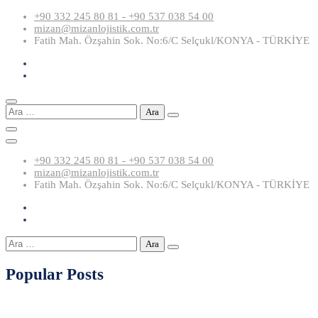
Skip
+90 332 245 80 81 - +90 537 038 54 00
to
mizan@mizanlojistik.com.tr
content
Fatih Mah. Özşahin Sok. No:6/C Selçukl/KONYA - TÜRKİYE
Arama:
+90 332 245 80 81 - +90 537 038 54 00
mizan@mizanlojistik.com.tr
Fatih Mah. Özşahin Sok. No:6/C Selçukl/KONYA - TÜRKİYE
Arama:
Popular Posts