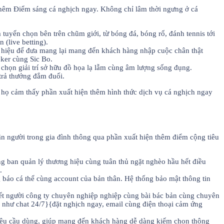
thêm Điểm sáng cá nghịch ngay. Không chỉ lâm thời ngưng ở cá
uyển chọn bên trên chũm giới, từ bóng đá, bóng rổ, đánh tennis tới
(live betting).
g hiệu để đưa mang lại mang đến khách hàng nhập cuộc chân thật
oker cùng Sic Bo.
họn giải trí sở hữu đồ họa lạ lẫm cùng âm lượng sống đụng.
trả thưởng đắm đuối.
họ cảm thấy phần xuất hiện thêm hình thức dịch vụ cá nghịch ngay
n người trong gia đình thông qua phần xuất hiện thêm điểm cộng tiêu
g ban quản lý thương hiệu cùng tuân thủ ngặt nghèo hầu hết điều
.
báo cá thể cùng account của bản thân. Hệ thống bảo mật thông tin
ết người công ty chuyên nghiệp nghiệp cùng bài bác bản cùng chuyên
h như chat 24/7}{đặt nghịch ngay, email cùng điện thoại cảm ứng
 yêu cầu dùng, giúp mang đến khách hàng dễ dàng kiếm chọn thông