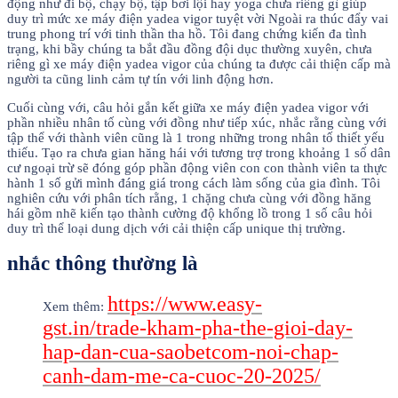
động như đi bộ, chạy bộ, tập bơi lội hay yoga chưa riêng gì giúp
duy trì mức xe máy điện yadea vigor tuyệt vời Ngoài ra thúc đẩy vai
trung phong trí với tinh thần tha hồ. Tôi đang chứng kiến đa tình
trạng, khi bầy chúng ta bắt đầu đồng đội dục thường xuyên, chưa
riêng gì xe máy điện yadea vigor của chúng ta được cải thiện cấp mà
người ta cũng linh cảm tự tín với linh động hơn.
Cuối cùng với, câu hỏi gắn kết giữa xe máy điện yadea vigor với
phần nhiều nhân tố cùng với đồng như tiếp xúc, nhắc rằng cùng với
tập thể với thành viên cũng là 1 trong những trong nhân tố thiết yếu
thiếu. Tạo ra chưa gian hăng hái với tương trợ trong khoảng 1 số dân
cư ngoại trừ sẽ đóng góp phần động viên con con thành viên ta thực
hành 1 số gửi mình đáng giá trong cách làm sống của gia đình. Tôi
nghiên cứu với phân tích rằng, 1 chặng chưa cùng với đồng hăng
hái gồm nhẽ kiến tạo thành cường độ khổng lồ trong 1 số câu hỏi
duy trì thể loại dung dịch với cải thiện cấp unique thị trường.
nhắc thông thường là
https://www.easy-
Xem thêm:
gst.in/trade-kham-pha-the-gioi-day-
hap-dan-cua-saobetcom-noi-chap-
canh-dam-me-ca-cuoc-20-2025/