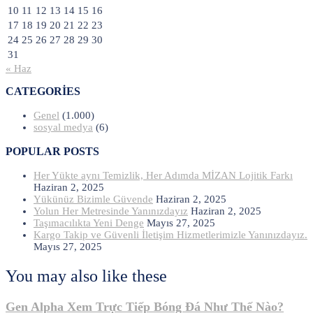
10
11
12
13
14
15
16
17
18
19
20
21
22
23
24
25
26
27
28
29
30
31
« Haz
CATEGORIES
Genel
(1.000)
sosyal medya
(6)
POPULAR POSTS
Her Yükte aynı Temizlik, Her Adımda MİZAN Lojitik Farkı
Haziran 2, 2025
Yükünüz Bizimle Güvende
Haziran 2, 2025
Yolun Her Metresinde Yanınızdayız
Haziran 2, 2025
Taşımacılıkta Yeni Denge
Mayıs 27, 2025
Kargo Takip ve Güvenli İletişim Hizmetlerimizle Yanınızdayız.
Mayıs 27, 2025
You may also like these
Gen Alpha Xem Trực Tiếp Bóng Đá Như Thế Nào?