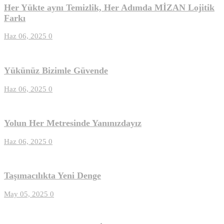
Her Yükte aynı Temizlik, Her Adımda MİZAN Lojitik
Farkı
Haz 06, 2025
0
Yükünüz Bizimle Güvende
Haz 06, 2025
0
Yolun Her Metresinde Yanınızdayız
Haz 06, 2025
0
Taşımacılıkta Yeni Denge
May 05, 2025
0