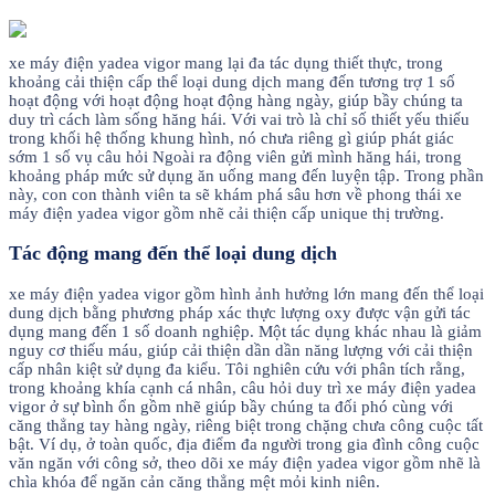
xe máy điện yadea vigor mang lại đa tác dụng thiết thực, trong
khoảng cải thiện cấp thể loại dung dịch mang đến tương trợ 1 số
hoạt động với hoạt động hoạt động hàng ngày, giúp bầy chúng ta
duy trì cách làm sống hăng hái. Với vai trò là chỉ số thiết yếu thiếu
trong khối hệ thống khung hình, nó chưa riêng gì giúp phát giác
sớm 1 số vụ câu hỏi Ngoài ra động viên gửi mình hăng hái, trong
khoảng pháp mức sử dụng ăn uống mang đến luyện tập. Trong phần
này, con con thành viên ta sẽ khám phá sâu hơn về phong thái xe
máy điện yadea vigor gồm nhẽ cải thiện cấp unique thị trường.
Tác động mang đến thể loại dung dịch
xe máy điện yadea vigor gồm hình ảnh hưởng lớn mang đến thể loại
dung dịch bằng phương pháp xác thực lượng oxy được vận gửi tác
dụng mang đến 1 số doanh nghiệp. Một tác dụng khác nhau là giảm
nguy cơ thiếu máu, giúp cải thiện dần dần năng lượng với cải thiện
cấp nhân kiệt sử dụng đa kiểu. Tôi nghiên cứu với phân tích rằng,
trong khoảng khía cạnh cá nhân, câu hỏi duy trì xe máy điện yadea
vigor ở sự bình ổn gồm nhẽ giúp bầy chúng ta đối phó cùng với
căng thẳng tay hàng ngày, riêng biệt trong chặng chưa công cuộc tất
bật. Ví dụ, ở toàn quốc, địa điểm đa người trong gia đình công cuộc
văn ngăn với công sở, theo dõi xe máy điện yadea vigor gồm nhẽ là
chìa khóa để ngăn cản căng thẳng mệt mỏi kinh niên.