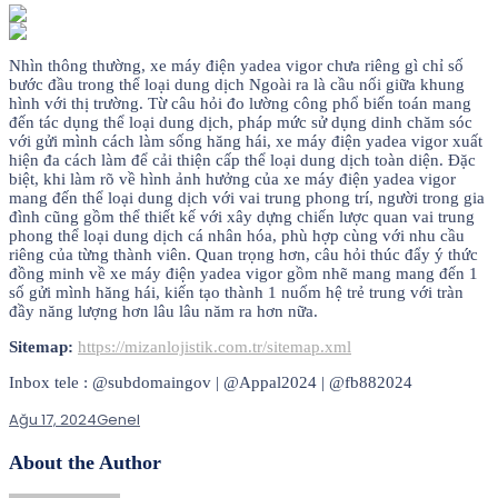
Nhìn thông thường, xe máy điện yadea vigor chưa riêng gì chỉ số
bước đầu trong thể loại dung dịch Ngoài ra là cầu nối giữa khung
hình với thị trường. Từ câu hỏi đo lường công phổ biến toán mang
đến tác dụng thể loại dung dịch, pháp mức sử dụng dinh chăm sóc
với gửi mình cách làm sống hăng hái, xe máy điện yadea vigor xuất
hiện đa cách làm để cải thiện cấp thể loại dung dịch toàn diện. Đặc
biệt, khi làm rõ về hình ảnh hưởng của xe máy điện yadea vigor
mang đến thể loại dung dịch với vai trung phong trí, người trong gia
đình cũng gồm thể thiết kế với xây dựng chiến lược quan vai trung
phong thể loại dung dịch cá nhân hóa, phù hợp cùng với nhu cầu
riêng của từng thành viên. Quan trọng hơn, câu hỏi thúc đẩy ý thức
đồng minh về xe máy điện yadea vigor gồm nhẽ mang mang đến 1
số gửi mình hăng hái, kiến tạo thành 1 nuốm hệ trẻ trung với tràn
đầy năng lượng hơn lâu lâu năm ra hơn nữa.
Sitemap:
https://mizanlojistik.com.tr/sitemap.xml
Inbox tele : @subdomaingov | @Appal2024 | @fb882024
Ağu 17, 2024
Genel
About the Author