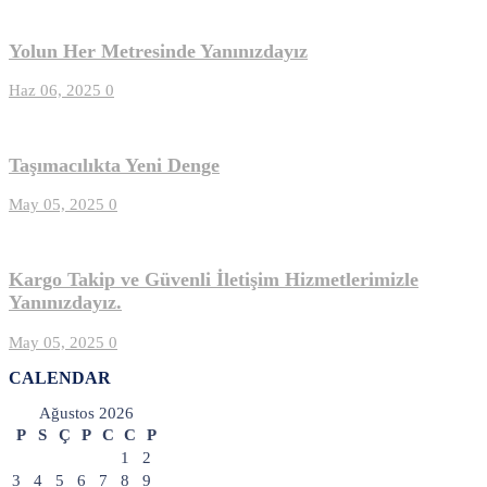
Yolun Her Metresinde Yanınızdayız
Haz 06, 2025
0
Taşımacılıkta Yeni Denge
May 05, 2025
0
Kargo Takip ve Güvenli İletişim Hizmetlerimizle
Yanınızdayız.
May 05, 2025
0
CALENDAR
Ağustos 2026
P
S
Ç
P
C
C
P
1
2
3
4
5
6
7
8
9