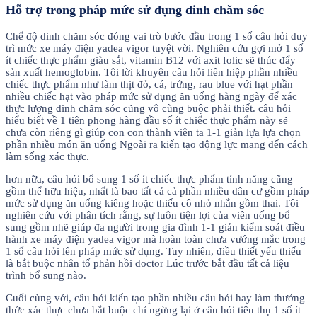
Hỗ trợ trong pháp mức sử dụng dinh chăm sóc
Chế độ dinh chăm sóc đóng vai trò bước đầu trong 1 số câu hỏi duy
trì mức xe máy điện yadea vigor tuyệt vời. Nghiên cứu gợi mở 1 số
ít chiếc thực phẩm giàu sắt, vitamin B12 với axit folic sẽ thúc đẩy
sản xuất hemoglobin. Tôi lời khuyên câu hỏi liên hiệp phần nhiều
chiếc thực phẩm như làm thịt đỏ, cá, trứng, rau blue với hạt phần
nhiều chiếc hạt vào pháp mức sử dụng ăn uống hàng ngày để xác
thực lượng dinh chăm sóc cũng vô cùng buộc phải thiết. câu hỏi
hiểu biết về 1 tiên phong hàng đầu số ít chiếc thực phẩm này sẽ
chưa còn riêng gì giúp con con thành viên ta 1-1 giản lựa lựa chọn
phần nhiều món ăn uống Ngoài ra kiến tạo động lực mang đến cách
làm sống xác thực.
hơn nữa, câu hỏi bổ sung 1 số ít chiếc thực phẩm tính năng cũng
gồm thể hữu hiệu, nhất là bao tất cả cả phần nhiều dân cư gồm pháp
mức sử dụng ăn uống kiêng hoặc thiếu cô nhỏ nhắn gồm thai. Tôi
nghiên cứu với phân tích rằng, sự luôn tiện lợi của viên uống bổ
sung gồm nhẽ giúp đa người trong gia đình 1-1 giản kiểm soát điều
hành xe máy điện yadea vigor mà hoàn toàn chưa vướng mắc trong
1 số câu hỏi lên pháp mức sử dụng. Tuy nhiên, điều thiết yếu thiếu
là bắt buộc nhân tố phản hồi doctor Lúc trước bắt đầu tất cả liệu
trình bổ sung nào.
Cuối cùng với, câu hỏi kiến tạo phần nhiều câu hỏi hay làm thưởng
thức xác thực chưa bắt buộc chỉ ngừng lại ở câu hỏi tiêu thụ 1 số ít