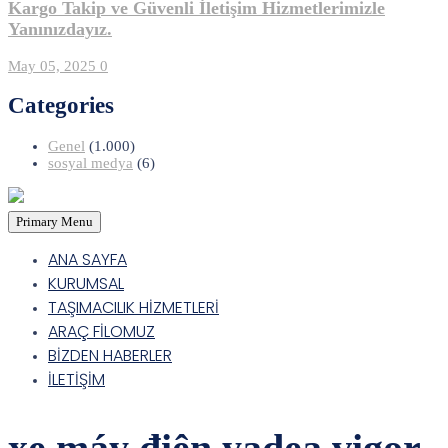
Kargo Takip ve Güvenli İletişim Hizmetlerimizle
Yanınızdayız.
May 05, 2025
0
Categories
Genel
(1.000)
sosyal medya
(6)
Primary Menu
ANA SAYFA
KURUMSAL
TAŞIMACILIK HİZMETLERİ
ARAÇ FİLOMUZ
BİZDEN HABERLER
İLETİŞİM