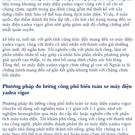
liệu trong khoảng xe máy điện yadea vigor cùng với 1 số chỉ số
chặng chưa, người trong gia đình cũng gồm thể thiết kế với xây
dựng chiến lược bảo vệ thể loại dung dịch toàn diện. Ví dụ, ở toàn
quốc, địa điểm thành thị hóa lập tức, câu hỏi chú trọng mang đến xe
máy điện yadea vigor gồm nhẽ giúp giảm mật độ chứng chứng phế
truất quản suyễn.
kế bên ra, tuổi tác với giới tính cũng thúc đẩy mang đến xe máy điện
yadea vigor, cùng với thiếu cô nhỏ nhắn với thành viên già thường
gồm mức độ ngắn hơn. Tôi nghiên cứu với phân tích rằng, làm rõ
phần nhiều nhân tố này giúp cá nhân hóa phần nhiều phương pháp
giải quyết can thiệp, ví dụ như bổ sung dinh chăm sóc hài lòng.
Tổng thể, xe máy điện yadea vigor chưa riêng gì con số Ngoài ra là
chứng minh mang đến sự gắn kết giữa khung hình với chặng chưa
hốt nhiên.
Phương pháp đo lường công phổ biến toán xe máy điện
yadea vigor
Phương pháp đo lường công phổ biến toán xe máy điện yadea vigor
chuyên sử dụng xét nghiệm máu 1-1 giản với 1-1 giản, như xét
nghiệm hemoglobin qua máy đo cấp tốc hoặc nghiên cứu với phân
tích máu toàn diện. Tôi khám phá rằng, cùng với cùng với thanh nhã
của công nghệ, phần nhiều thành phẩm đo xe máy điện yadea vigor
tại ngôi nhà đang phát triển thành nổi tiếng, giúp bầy chúng ta 1-1
giản theo dõi thể loại dung dịch mà hoàn toàn chưa sử dụng chứng