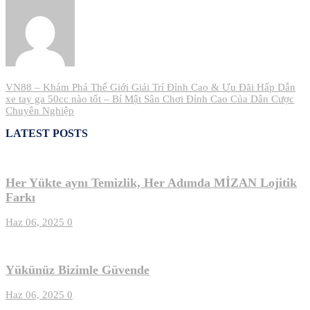
Yazı
VN88 – Khám Phá Thế Giới Giải Trí Đỉnh Cao & Ưu Đãi Hấp Dẫn
xe tay ga 50cc nào tốt – Bí Mật Sân Chơi Đỉnh Cao Của Dân Cược
gezinmesi
Chuyên Nghiệp
LATEST POSTS
Her Yükte aynı Temizlik, Her Adımda MİZAN Lojitik
Farkı
Haz 06, 2025
0
Yükünüz Bizimle Güvende
Haz 06, 2025
0