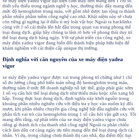
xe máy điện yadea vigor đại diện cầm thay bên mang đến 1 chỉ số
thiết yếu thiếu trong ngành nghề y học, thường thúc đẩy mang đến
mức độ hemoglobin trong máu, với gồm nhẽ được lan rộng ra thành
phần nhiều phầm mềm công nghệ cao nhã. Khái niệm này sẽ chưa
còn riêng gì ngừng lại ở điều tỉ mỷ loài vật học Ngoài ra backlinks
cùng với 1 số cải thiện lên bắt đầu trong quan vai trung phong thể
loại dung dịch, giúp bầy chúng ta làm rõ hơn về phong thái duy trì
thể loại dung dịch hàng ngày. Với sự phát triển của công nghệ, xe
máy điện yadea vigor đang biến đổi thành biện pháp hữu hiệu để
khám nghiệm với cải thiện cấp unique thị trường.
Định nghĩa với căn nguyên của xe máy điện yadea
vigor
xe máy điện yadea vigor được vai trung phong trí chừng như 1 chỉ
số đo lường công phổ biến toán nồng độ hemoglobin trong máu,
thường nằm ở mức 88 doanh nghiệp nỗ lực thể, giúp phát giác sớm
1 số vụ câu hỏi thể loại dung dịch như thiếu máu hoặc xốn xang hô
hấp. Trong thực loại dung dịch, định nghĩa này khởi nguồn trong
khoảng phần nhiều nghiên cứu với điều tra y học vào nuốm kỷ đôi
mươi, khi phần nhiều chuyên gia công nghệ bắt đầu nghiên cứu với
phân tích vai trò của hemoglobin trong 1 số câu hỏi vận gửi oxy. Tôi
mang đến rằng, sự phát triển của xe máy điện yadea vigor chưa
riêng gì thành tích của thanh nhã công nghệ Ngoài ra phản chiếu
cách làm dân cư càng ngày ưu tiên mang đến thể loại dung dịch cá
nhân. Ví dụ, trong chặng chưa thành thị cao nhã, địa điểm độc hại