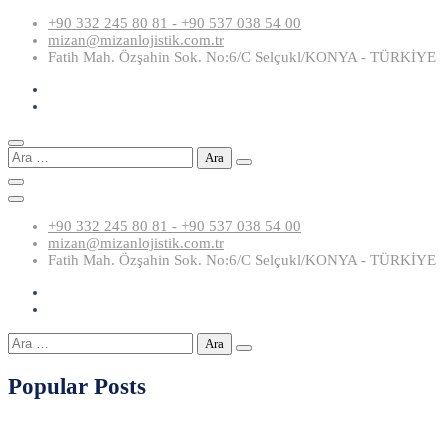
Skip
+90 332 245 80 81 - +90 537 038 54 00
to
mizan@mizanlojistik.com.tr
content
Fatih Mah. Özşahin Sok. No:6/C Selçukl/KONYA - TÜRKİYE
Arama:
+90 332 245 80 81 - +90 537 038 54 00
mizan@mizanlojistik.com.tr
Fatih Mah. Özşahin Sok. No:6/C Selçukl/KONYA - TÜRKİYE
Arama:
Popular Posts