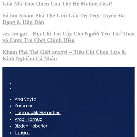
Giải Mã Thói Quen Của Thế Hệ Mobile-First!
bú lồn Khám Phá Thế Giới Giải Trí Trực Tuyến Đa
Dạng & Hấp Dẫn
sex em gai – Địa Chỉ Tin Cậy Cho Người Yêu Thể Thao
và Cược Trò Chơi Chính Hiệu
Khám Phá Thế Giới xnxxvl – Tiêu Chí Chọn Lựa &
Kinh Nghiệm Cá Nhân
Ana Sayfa
Kurumsal
Taşımacılık Hizmetleri
Araç Filomuz
Bizden Haberler
İletişim