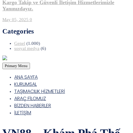
Kargo Takip ve Güvenli İletişim Hizmetlerimizle
Yanınızdayız.
May 05, 2025
0
Categories
Genel
(1.000)
sosyal medya
(6)
Primary Menu
ANA SAYFA
KURUMSAL
TAŞIMACILIK HİZMETLERİ
ARAÇ FİLOMUZ
BİZDEN HABERLER
İLETİŞİM