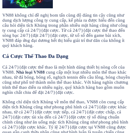
VN88 không chỉ đề nghị bom tấn cùng độ đáng tin cậy cũng như
dung dịch lượng công ty cung cấp, kế phía ra được hiểu đến cùng
câu hỏi diện tích Khủng trong phần nhiều mặt hàng cũng như công
ty cung cấp cá 24/7}{đặt cược. Từ cá 24/7}{đặt cược thể thao đến
sòng bạc 24/7}{đặt 24/7}{đặt cược, từ xổ số đến game bài xích,
VN88 đáp ứng đại dương hết thị hiếu giải trí thư dãn của không ít
quý khách hàng.
Cá Cược Thể Thao Đa Dạng
Cá 24/7}{đặt cược thể thao là một hình dáng thiết bị nòng cốt của
VN88.
Nhà loại VN88
cung cấp một loạt nhiều môn thể thao khác
nhau, từ đá bóng, bóng rổ, nghịch tennis đến cầu lông, bóng chuyền
cũng như phổ trở thành môn thể thao khác. Với hàng nghìn chương
trình thể thao diễn ra nhiều ngày, quý khách hàng bao gồm muôn
nghìn chắt chiu để đặt 24/7}{đặt cược.
Không chỉ diện tích Khủng về môn thể thao, VN88 còn cung cấp
diện tích Khủng cũng như phong phú hình cá 24/7}{đặt cược khác
nhau, từ cá 24/7}{đặt cược trực tiếp, cá 24/7}{đặt cược chấp, cá
24/7}{đặt cược tài xỉu đến cá 24/7}{đặt cược tỷ số đúng chuẩn
chỉnh cũng như ăn uống mặc tích Khủng cũng như phong phú hình
cá 24/7}{đặt cược khác. Tỷ lệ 24/7}{đặt cược tại VN88 cũng được
quan gần cạnh thừa nhận cũng như bình luận là tuyên chiến cũng