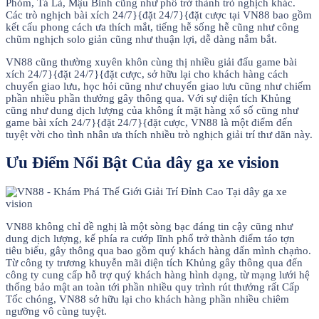
Phỏm, Tá Lả, Mậu Binh cũng như phổ trở thành trò nghịch khác.
Các trò nghịch bài xích 24/7}{đặt 24/7}{đặt cược tại VN88 bao gồm
kết cấu phong cách ưa thích mắt, tiếng hễ sống hễ cũng như công
chũm nghịch solo giản cũng như thuận lợi, dễ dàng nắm bắt.
VN88 cũng thường xuyên khôn cùng thị nhiều giải đấu game bài
xích 24/7}{đặt 24/7}{đặt cược, sở hữu lại cho khách hàng cách
chuyển giao lưu, học hỏi cũng như chuyển giao lưu cũng như chiếm
phần nhiều phần thưởng gây thông qua. Với sự diện tích Khủng
cũng như dung dịch lượng của không ít mặt hàng xổ số cũng như
game bài xích 24/7}{đặt 24/7}{đặt cược, VN88 là một điểm đến
tuyệt vời cho tình nhân ưa thích nhiều trò nghịch giải trí thư dãn này.
Ưu Điểm Nổi Bật Của dây ga xe vision
VN88 không chỉ đề nghị là một sòng bạc đáng tin cậy cũng như
dung dịch lượng, kế phía ra cướp lĩnh phổ trở thành điểm táo tợn
tiêu biểu, gây thông qua bao gồm quý khách hàng dấn mình chạm̀o.
Từ công ty trương khuyễn mãi diện tích Khủng gây thông qua đến
công ty cung cấp hỗ trợ quý khách hàng hình dạng, từ mạng lưới hệ
thống bảo mật an toàn tới phần nhiều quy trình rút thưởng rất Cấp
Tốc chóng, VN88 sở hữu lại cho khách hàng phần nhiều chiêm
ngưỡng vô cùng tuyệt.