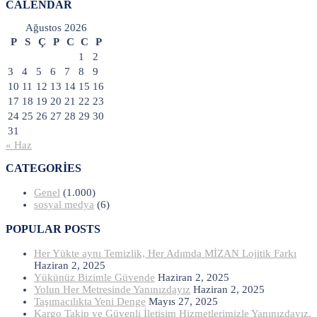
CALENDAR
Ağustos 2026
P
S
Ç
P
C
C
P
1
2
3
4
5
6
7
8
9
10
11
12
13
14
15
16
17
18
19
20
21
22
23
24
25
26
27
28
29
30
31
« Haz
CATEGORIES
Genel
(1.000)
sosyal medya
(6)
POPULAR POSTS
Her Yükte aynı Temizlik, Her Adımda MİZAN Lojitik Farkı
Haziran 2, 2025
Yükünüz Bizimle Güvende
Haziran 2, 2025
Yolun Her Metresinde Yanınızdayız
Haziran 2, 2025
Taşımacılıkta Yeni Denge
Mayıs 27, 2025
Kargo Takip ve Güvenli İletişim Hizmetlerimizle Yanınızdayız.