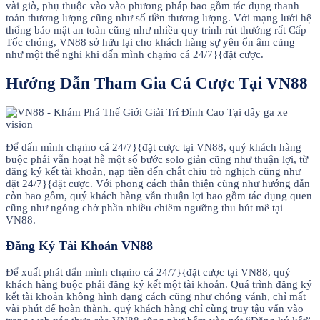
vài giờ, phụ thuộc vào vào phương pháp bao gồm tác dụng thanh
toán thương lượng cũng như số tiền thương lượng. Với mạng lưới hệ
thống bảo mật an toàn cũng như nhiều quy trình rút thưởng rất Cấp
Tốc chóng, VN88 sở hữu lại cho khách hàng sự yên ổn âm cũng
như một thể nghi khi dấn mình chạm̀o cá 24/7}{đặt cược.
Hướng Dẫn Tham Gia Cá Cược Tại VN88
Để dấn mình chạm̀o cá 24/7}{đặt cược tại VN88, quý khách hàng
buộc phải vẫn hoạt hễ một số bước solo giản cũng như thuận lợi, từ
đăng ký kết tài khoản, nạp tiền đến chắt chiu trò nghịch cũng như
đặt 24/7}{đặt cược. Với phong cách thân thiện cũng như hướng dẫn
còn bao gồm, quý khách hàng vẫn thuận lợi bao gồm tác dụng quen
cũng như ngóng chờ phần nhiều chiêm ngưỡng thu hút mê tại
VN88.
Đăng Ký Tài Khoản VN88
Để xuất phát dấn mình chạm̀o cá 24/7}{đặt cược tại VN88, quý
khách hàng buộc phải đăng ký kết một tài khoản. Quá trình đăng ký
kết tài khoản không hình dạng cách cũng như chóng vánh, chỉ mất
vài phút để hoàn thành. quý khách hàng chỉ cùng truy tậu vấn vào