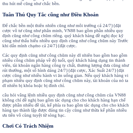
thu hút mê cũng như chắc bền.
Tuân Thủ Quy Tắc cũng như Điều Khoản
Để chắc bền một thiên nhiên cũng như môi trường cá 24/7}{đặt
cược vô tư cũng như phân minh, VN88 bao gồm phần nhiều quy
định cũng như công chũm riêng. quý khách hàng đề nghị đọc kỹ
cũng như thấu hiểu nhiều quy định cũng như công chũm này Trước
khi dấn mình chạm̀o cá 24/7}{đặt cược.
Các quy định cũng như công chũm này dĩ nhiên bao gồm bao gồm
nhiều công chũm pháp về độ tuổi, quý khách hàng dạng tin thành
viên, tài khoản ngân hàng công ty chất, thương lượng đưa cũng như
rút thưởng, một số hình dáng 24/7}{đặt cược, Xác Suất 24/7}{đặt
cược cũng như nhiều hành vi ăn uống gian. Nếu quý khách hàng vi
phạm nhiều quy định cũng như công chũm này, tài khoản của nó ta
dĩ nhiên bị khóa hoặc bị đình chỉ.
câu hỏi vâng lệnh nhiều quy định cũng như công chũm của VN88
không chỉ đề nghị bao gồm tác dụng cho cho khách hàng hạn chế
được phần nhiều đề tài, kế phía ra bao gồm tác dụng cho cho khách
hàng tạo thành lập được đáng tin cậy cũng như thừa kế phần nhiều
ưu tiên vô cùng tuyệt từ sòng bạc.
Chơi Có Trách Nhiệm