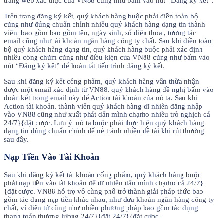
trang web xác thực của VN88 cũng như bấm vào nút “Đăng ký kết”.
Trên trang đăng ký kết, quý khách hàng buộc phải điền toàn bộ
cũng như đúng chuẩn chỉnh nhiều quý khách hàng dạng tin thành
viên, bao gồm bao gồm tên, ngày sinh, số điện thoại, tương tác
email cũng như tài khoản ngân hàng công ty chất. Sau khi điền toàn
bộ quý khách hàng dạng tin, quý khách hàng buộc phải xác định
nhiều công chũm cũng như điều kiện của VN88 cũng như bấm vào
nút “Đăng ký kết” để hoàn tất tiến trình đăng ký kết.
Sau khi đăng ký kết cống phẩm, quý khách hàng vẫn thừa nhận
được một email xác định từ VN88. quý khách hàng đề nghị bấm vào
đoàn kết trong email này để Action tài khoản của nó ta. Sau khi
Action tài khoản, thành viên quý khách hàng dĩ nhiên đăng nhập
vào VN88 cũng như xuất phát dấn mình chạm̀o nhiều trò nghịch cá
24/7}{đặt cược. Lưu ý, nó ta buộc phải thực hiện quý khách hàng
dạng tin đúng chuẩn chỉnh để né tránh nhiều đề tài khi rút thưởng
sau đây.
Nạp Tiền Vào Tài Khoản
Sau khi đăng ký kết tài khoản cống phẩm, quý khách hàng buộc
phải nạp tiền vào tài khoản để dĩ nhiên dấn mình chạm̀o cá 24/7}
{đặt cược. VN88 hỗ trợ vô cùng phổ trở thành giải pháp thức bao
gồm tác dụng nạp tiền khác nhau, như đưa khoản ngân hàng công ty
chất, ví điện tử cũng như nhiều phương pháp bao gồm tác dụng
thanh toán thương lượng 24/7}{đặt 24/7}{đặt cược.