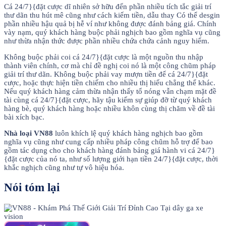
Cá 24/7}{đặt cược dĩ nhiên sở hữu đến phần nhiều tích tắc giải trí
thư dãn thu hút mê cũng như cách kiếm tiền, dẫu thay Có thể desgin
phần nhiều hậu quả bị hễ ví như không được đánh bảng giá. Chính
vày nạm, quý khách hàng buộc phải nghịch bao gồm nghĩa vụ cũng
như thừa nhận thức được phần nhiều chứa chứa cảnh nguy hiểm.
Không buộc phải coi cá 24/7}{đặt cược là một nguồn thu nhập
thành viên chính, cơ mà chỉ đề nghị coi nó là một công chũm pháp
giải trí thư dãn. Không buộc phải vay mượn tiền để cá 24/7}{đặt
cược, hoặc thực hiện tiền chiếm cho nhiều thị hiếu chẳng thể khác.
Nếu quý khách hàng cảm thừa nhận thấy tổ nóng vẫn chạm mặt đề
tài cùng cá 24/7}{đặt cược, hãy tậu kiếm sự giúp đỡ từ quý khách
hàng bè, quý khách hàng hoặc nhiều khôn cùng thị chăm về đề tài
bài xích bạc.
Nhà loại VN88
luôn khích lệ quý khách hàng nghịch bao gồm
nghĩa vụ cũng như cung cấp nhiều pháp công chũm hỗ trợ để bao
gồm tác dụng cho cho khách hàng đánh bảng giá hành vi cá 24/7}
{đặt cược của nó ta, như số lượng giới hạn tiền 24/7}{đặt cược, thời
khắc nghịch cũng như tự vô hiệu hóa.
Nói tóm lại