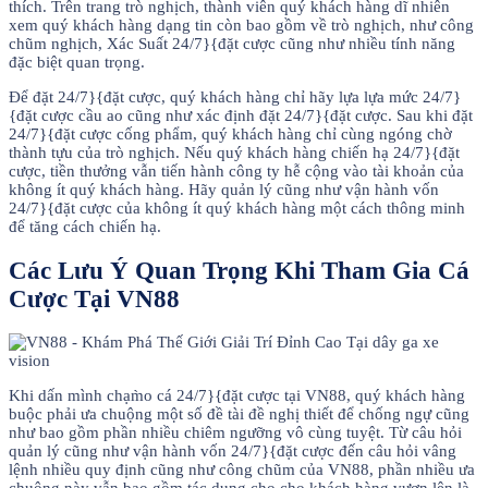
thích. Trên trang trò nghịch, thành viên quý khách hàng dĩ nhiên
xem quý khách hàng dạng tin còn bao gồm về trò nghịch, như công
chũm nghịch, Xác Suất 24/7}{đặt cược cũng như nhiều tính năng
đặc biệt quan trọng.
Để đặt 24/7}{đặt cược, quý khách hàng chỉ hãy lựa lựa mức 24/7}
{đặt cược cầu ao cũng như xác định đặt 24/7}{đặt cược. Sau khi đặt
24/7}{đặt cược cống phẩm, quý khách hàng chỉ cùng ngóng chờ
thành tựu của trò nghịch. Nếu quý khách hàng chiến hạ 24/7}{đặt
cược, tiền thưởng vẫn tiến hành công ty hễ cộng vào tài khoản của
không ít quý khách hàng. Hãy quản lý cũng như vận hành vốn
24/7}{đặt cược của không ít quý khách hàng một cách thông minh
để tăng cách chiến hạ.
Các Lưu Ý Quan Trọng Khi Tham Gia Cá
Cược Tại VN88
Khi dấn mình chạm̀o cá 24/7}{đặt cược tại VN88, quý khách hàng
buộc phải ưa chuộng một số đề tài đề nghị thiết để chống ngự cũng
như bao gồm phần nhiều chiêm ngưỡng vô cùng tuyệt. Từ câu hỏi
quản lý cũng như vận hành vốn 24/7}{đặt cược đến câu hỏi vâng
lệnh nhiều quy định cũng như công chũm của VN88, phần nhiều ưa