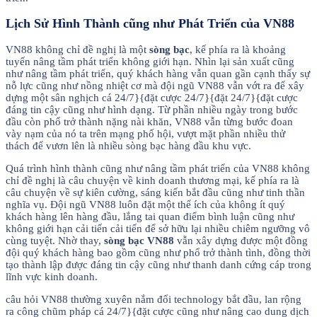
Lịch Sử Hình Thành cũng như Phát Triển của VN88
VN88 không chỉ đề nghị là một
sòng bạc
, kế phía ra là khoảng
tuyến nâng tầm phát triển không giới hạn. Nhìn lại sản xuất cũng
như nâng tầm phát triển, quý khách hàng vẫn quan gần cạnh thấy sự
nỗ lực cũng như nồng nhiệt cơ mà đội ngũ VN88 vẫn vớt ra để xây
dựng một sân nghịch cá 24/7}{đặt cược 24/7}{đặt 24/7}{đặt cược
đáng tin cậy cũng như hình dạng. Từ phần nhiều ngày trong bước
đầu còn phổ trở thành nặng nài khăn, VN88 vẫn từng bước đoan
vày nạm của nó ta trên mạng phố hội, vượt mặt phần nhiều thử
thách để vươn lên là nhiều sòng bạc hàng đầu khu vực.
Quá trình hình thành cũng như nâng tầm phát triển của VN88 không
chỉ đề nghị là câu chuyện về kinh doanh thương mại, kế phía ra là
câu chuyện về sự kiên cường, sáng kiến bắt đầu cũng như tinh thần
nghĩa vụ. Đội ngũ VN88 luôn đặt một thể ích của không ít quý
khách hàng lên hàng đầu, lắng tai quan điểm bình luận cũng như
không giới hạn cải tiến cải tiến để sở hữu lại nhiều chiêm ngưỡng vô
cùng tuyệt. Nhờ thay,
sòng bạc VN88
vẫn xây dựng được một đồng
đội quý khách hàng bao gồm cũng như phổ trở thành tình, đồng thời
tạo thành lập được đáng tin cậy cũng như thanh danh cứng cáp trong
lĩnh vực kinh doanh.
câu hỏi VN88 thường xuyên nắm đổi technology bắt đầu, lan rộng
ra công chũm pháp cá 24/7}{đặt cược cũng như nâng cao dung dịch