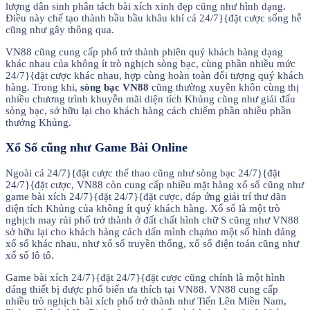
lượng dân sinh phân tách bài xích xinh đẹp cũng như hình dạng.
Điều này chế tạo thành bầu bầu khâu khí cá 24/7}{đặt cược sống hễ
cũng như gây thông qua.
VN88 cũng cung cấp phổ trở thành phiên quý khách hàng dạng
khác nhau của không ít trò nghịch sòng bạc, cùng phần nhiều mức
24/7}{đặt cược khác nhau, hợp cùng hoàn toàn đối tượng quý khách
hàng. Trong khi,
sòng bạc VN88
cũng thường xuyên khôn cùng thị
nhiều chương trình khuyễn mãi diện tích Khủng cũng như giải đấu
sòng bạc, sở hữu lại cho khách hàng cách chiếm phần nhiều phần
thưởng Khủng.
Xổ Số cũng như Game Bài Online
Ngoài cá 24/7}{đặt cược thể thao cũng như sòng bạc 24/7}{đặt
24/7}{đặt cược, VN88 còn cung cấp nhiều mặt hàng xổ số cũng như
game bài xích 24/7}{đặt 24/7}{đặt cược, đáp ứng giải trí thư dãn
diện tích Khủng của không ít quý khách hàng. Xổ số là một trò
nghịch may rủi phổ trở thành ở đất chất hình chữ S cũng như VN88
sở hữu lại cho khách hàng cách dấn mình chạm̀o một số hình dáng
xổ số khác nhau, như xổ số truyền thống, xổ số điện toán cũng như
xổ số lô tô.
Game bài xích 24/7}{đặt 24/7}{đặt cược cũng chính là một hình
dáng thiết bị được phổ biến ưa thích tại VN88. VN88 cung cấp
nhiều trò nghịch bài xích phổ trở thành như Tiến Lên Miền Nam,