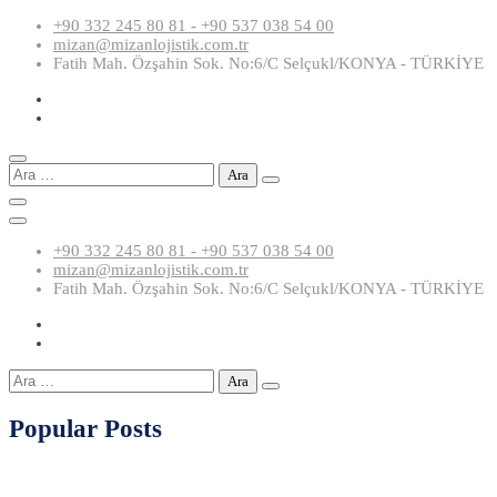
Skip
+90 332 245 80 81 - +90 537 038 54 00
to
mizan@mizanlojistik.com.tr
content
Fatih Mah. Özşahin Sok. No:6/C Selçukl/KONYA - TÜRKİYE
Arama:
+90 332 245 80 81 - +90 537 038 54 00
mizan@mizanlojistik.com.tr
Fatih Mah. Özşahin Sok. No:6/C Selçukl/KONYA - TÜRKİYE
Arama:
Popular Posts