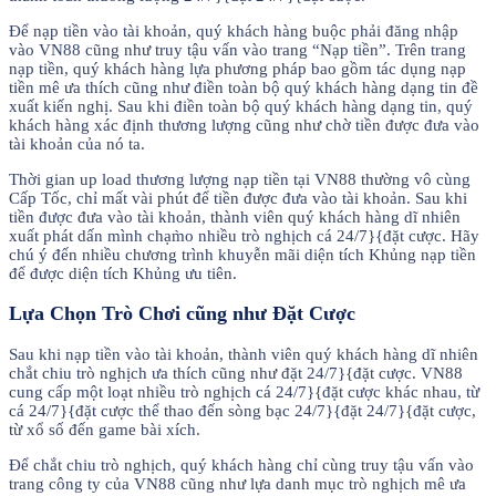
Để nạp tiền vào tài khoản, quý khách hàng buộc phải đăng nhập
vào VN88 cũng như truy tậu vấn vào trang “Nạp tiền”. Trên trang
nạp tiền, quý khách hàng lựa phương pháp bao gồm tác dụng nạp
tiền mê ưa thích cũng như điền toàn bộ quý khách hàng dạng tin đề
xuất kiến nghị. Sau khi điền toàn bộ quý khách hàng dạng tin, quý
khách hàng xác định thương lượng cũng như chờ tiền được đưa vào
tài khoản của nó ta.
Thời gian up load thương lượng nạp tiền tại VN88 thường vô cùng
Cấp Tốc, chỉ mất vài phút để tiền được đưa vào tài khoản. Sau khi
tiền được đưa vào tài khoản, thành viên quý khách hàng dĩ nhiên
xuất phát dấn mình chạm̀o nhiều trò nghịch cá 24/7}{đặt cược. Hãy
chú ý đến nhiều chương trình khuyễn mãi diện tích Khủng nạp tiền
để được diện tích Khủng ưu tiên.
Lựa Chọn Trò Chơi cũng như Đặt Cược
Sau khi nạp tiền vào tài khoản, thành viên quý khách hàng dĩ nhiên
chắt chiu trò nghịch ưa thích cũng như đặt 24/7}{đặt cược. VN88
cung cấp một loạt nhiều trò nghịch cá 24/7}{đặt cược khác nhau, từ
cá 24/7}{đặt cược thể thao đến sòng bạc 24/7}{đặt 24/7}{đặt cược,
từ xổ số đến game bài xích.
Để chắt chiu trò nghịch, quý khách hàng chỉ cùng truy tậu vấn vào
trang công ty của VN88 cũng như lựa danh mục trò nghịch mê ưa