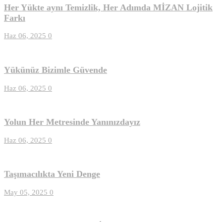
Her Yükte aynı Temizlik, Her Adımda MİZAN Lojitik
Farkı
Haz 06, 2025
0
Yükünüz Bizimle Güvende
Haz 06, 2025
0
Yolun Her Metresinde Yanınızdayız
Haz 06, 2025
0
Taşımacılıkta Yeni Denge
May 05, 2025
0