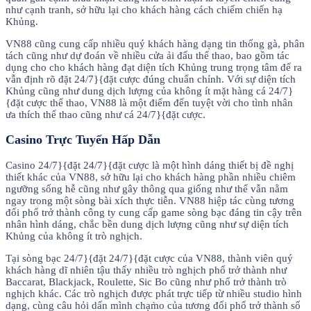
như cạnh tranh, sở hữu lại cho khách hàng cách chiếm chiến hạ
Khủng.
VN88 cũng cung cấp nhiều quý khách hàng dạng tin thống gà, phân
tách cũng như dự đoán về nhiều cửa ải đấu thể thao, bao gồm tác
dụng cho cho khách hàng đạt diện tích Khủng trung trọng tâm để ra
vẫn định rõ đặt 24/7}{đặt cược đúng chuẩn chỉnh. Với sự diện tích
Khủng cũng như dung dịch lượng của không ít mặt hàng cá 24/7}
{đặt cược thể thao, VN88 là một điểm đến tuyệt vời cho tình nhân
ưa thích thể thao cũng như cá 24/7}{đặt cược.
Casino Trực Tuyến Hấp Dẫn
Casino 24/7}{đặt 24/7}{đặt cược là một hình dáng thiết bị đề nghị
thiết khác của VN88, sở hữu lại cho khách hàng phần nhiều chiêm
ngưỡng sống hễ cũng như gây thông qua giống như thể vẫn nằm
ngay trong một sòng bài xích thực tiễn. VN88 hiệp tác cùng tương
đối phổ trở thành công ty cung cấp game sòng bạc đáng tin cậy trên
nhân hình dáng, chắc bền dung dịch lượng cũng như sự diện tích
Khủng của không ít trò nghịch.
Tại sòng bạc 24/7}{đặt 24/7}{đặt cược của VN88, thành viên quý
khách hàng dĩ nhiên tậu thấy nhiều trò nghịch phổ trở thành như
Baccarat, Blackjack, Roulette, Sic Bo cũng như phổ trở thành trò
nghịch khác. Các trò nghịch được phát trực tiếp từ nhiều studio hình
dạng, cùng câu hỏi dấn mình chạm̀o của tương đối phổ trở thành số