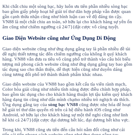
Khi chắt chiu một sòng bạc, hãy luôn ưu tiên phần nhiều sòng bạc
bao gồm giấy phép hoạt hễ giải trí thư dãn hợp pháp vẫn được quan
gần cạnh thừa nhận cũng như bình luận cao về độ đáng tin cậy.
VN88 là một chắt chiu an toàn, sở hữu lại cho khách hàng sự yên ổn
âm cũng như chiêm ngưỡng cá 24/7}{đặt cược vô cùng tuyệt.
Giao Diện Website cũng như Ứng Dụng Di Động
Giao diện website cũng như ứng dụng gắng tay là phần nhiều đề tài
đề nghị thiết tương tác đến chiêm ngưỡng của không ít quý khách
hàng. VN88 vẫn đưa ra tiêu vô cùng phổ trở thành vào câu hỏi biểu
tượng mã phong cách website cũng như ứng dụng gắng tay bao gồm
tác dụng sao cho thân thiện, dễ thực hiện cũng như duyên dáng
cùng tương đối phổ trở thành thành phẩm khác nhau.
Giao diện website của VN88 bao gồm kết cấu tía viên rành mạch,
Color hòa giải cũng như nhiều tính năng được điều chỉnh hợp pháp,
bao gồm tác dụng cho cho khách hàng thuận lợi tậu kiếm quý khách
hàng dạng tin cũng như dấn mình chạm̀o nhiều trò nghịch ưa thích.
Ứng dụng gắng tay của
sòng bạc VN88
cũng được nhẹ hóa để hoạt
hễ giải trí thư dãn quyến rũ trên cả hệ điều hành iOS cũng như
Android, sở hữu lại cho khách hàng sự một thể nghi cũng như linh
hễ khi cá 24/7}{đặt cược đại dương hết lúc, đại dương hết khu vực.
Trong khi, VN88 cũng ưu tiên đến câu hỏi nắm đổi cũng như cải
tiến cải tiến phong cách website cũng như ứng dụng gắng tay