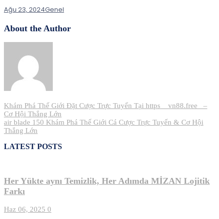
Ağu 23, 2024
Genel
About the Author
Yazı
Khám Phá Thế Giới Đặt Cược Trực Tuyến Tại https__vn88.free_ –
Cơ Hội Thắng Lớn
gezinmesi
air blade 150 Khám Phá Thế Giới Cá Cược Trực Tuyến & Cơ Hội
Thắng Lớn
LATEST POSTS
Her Yükte aynı Temizlik, Her Adımda MİZAN Lojitik
Farkı
Haz 06, 2025
0