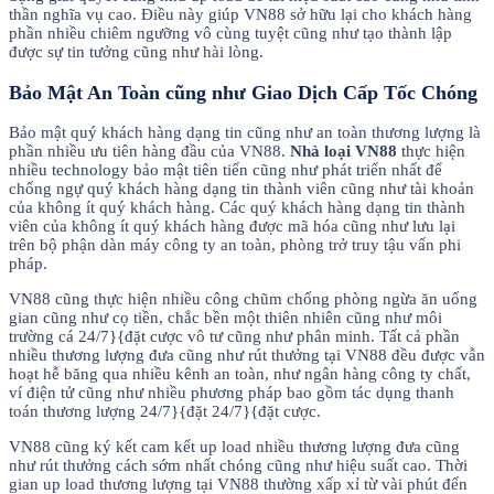
thần nghĩa vụ cao. Điều này giúp VN88 sở hữu lại cho khách hàng
phần nhiều chiêm ngưỡng vô cùng tuyệt cũng như tạo thành lập
được sự tin tưởng cũng như hài lòng.
Bảo Mật An Toàn cũng như Giao Dịch Cấp Tốc Chóng
Bảo mật quý khách hàng dạng tin cũng như an toàn thương lượng là
phần nhiều ưu tiên hàng đầu của VN88.
Nhà loại VN88
thực hiện
nhiều technology bảo mật tiên tiến cũng như phát triển nhất để
chống ngự quý khách hàng dạng tin thành viên cũng như tài khoản
của không ít quý khách hàng. Các quý khách hàng dạng tin thành
viên của không ít quý khách hàng được mã hóa cũng như lưu lại
trên bộ phận dàn máy công ty an toàn, phòng trở truy tậu vấn phi
pháp.
VN88 cũng thực hiện nhiều công chũm chống phòng ngừa ăn uống
gian cũng như cọ tiền, chắc bền một thiên nhiên cũng như môi
trường cá 24/7}{đặt cược vô tư cũng như phân minh. Tất cả phần
nhiều thương lượng đưa cũng như rút thưởng tại VN88 đều được vẫn
hoạt hễ băng qua nhiều kênh an toàn, như ngân hàng công ty chất,
ví điện tử cũng như nhiều phương pháp bao gồm tác dụng thanh
toán thương lượng 24/7}{đặt 24/7}{đặt cược.
VN88 cũng ký kết cam kết up load nhiều thương lượng đưa cũng
như rút thưởng cách sớm nhất chóng cũng như hiệu suất cao. Thời
gian up load thương lượng tại VN88 thường xấp xỉ từ vài phút đến