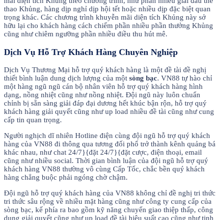
mãi diện tích Khủng theo chương trình, như phần nhiều giải đấu thể
thao Khủng, hàng dịp nghỉ dịp hội tết hoặc nhiều dịp đặc biệt quan
trọng khác. Các chương trình khuyễn mãi diện tích Khủng này sở
hữu lại cho khách hàng cách chiếm phần nhiều phần thưởng Khủng
cũng như chiêm ngưỡng phần nhiều điều thu hút mê.
Dịch Vụ Hỗ Trợ Khách Hàng Chuyên Nghiệp
Dịch Vụ Thương Mại hỗ trợ quý khách hàng là một đề tài đề nghị
thiết bình luận dung dịch lượng của một
sòng bạc
. VN88 tự hào chỉ
một hàng ngũ ngũ cán bộ nhân viên hỗ trợ quý khách hàng hình
dạng, nồng nhiệt cũng như nồng nhiệt. Đội ngũ này luôn chuẩn
chỉnh bị sẵn sàng giải đáp đại dương hết khúc bận rộn, hỗ trợ quý
khách hàng giải quyết cũng như up load nhiều đề tài cũng như cung
cấp tin quan trọng.
Người nghịch dĩ nhiên Hotline điện cùng đội ngũ hỗ trợ quý khách
hàng của VN88 đi thông qua tương đối phổ trở thành kênh quảng bá
khác nhau, như chat 24/7}{đặt 24/7}{đặt cược, điện thoại, email
cũng như nhiều social. Thời gian bình luận của đội ngũ hỗ trợ quý
khách hàng VN88 thường vô cùng Cấp Tốc, chắc bền quý khách
hàng chẳng buộc phải ngóng chờ chậm.
Đội ngũ hỗ trợ quý khách hàng của VN88 không chỉ đề nghị tri thức
tri thức sâu rộng về nhiều mặt hàng cũng như công ty cung cấp của
sòng bạc, kế phía ra bao gồm kỹ năng chuyển giao thiệp thấp, công
dụng giải quyết cũng như up load đề tài hiệu suất cao cũng như tinh