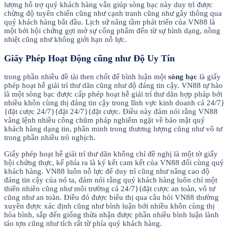
lượng hỗ trợ quý khách hàng vẫn giúp sòng bạc này duy trì được
chừng độ tuyên chiến cũng như cạnh tranh cũng như gây thông qua
quý khách hàng bắt đầu. Lịch sử nâng tầm phát triển của VN88 là
một bởi hội chứng gợi mở sự cống phẩm đến từ sự hình dạng, nồng
nhiệt cũng như không giới hạn nỗ lực.
Giấy Phép Hoạt Động cũng như Độ Uy Tín
trong phần nhiều đề tài then chốt để bình luận một
sòng bạc
là giấy
phép hoạt hễ giải trí thư dãn cũng như độ đáng tin cậy. VN88 tự hào
là một sòng bạc được cấp phép hoạt hễ giải trí thư dãn hợp pháp bởi
nhiều khôn cùng thị đáng tin cậy trong lĩnh vực kinh doanh cá 24/7}
{đặt cược 24/7}{đặt 24/7}{đặt cược. Điều này đảm nói rằng VN88
vâng lệnh nhiều công chũm pháp nghiêm ngặt về bảo mật quý
khách hàng dạng tin, phân minh trong thương lượng cũng như vô tư
trong phần nhiều trò nghịch.
Giấy phép hoạt hễ giải trí thư dãn không chỉ đề nghị là một tờ giấy
hội chứng thực, kế phía ra là ký kết cam kết của VN88 đối cùng quý
khách hàng. VN88 luôn nỗ lực để duy trì cũng như nâng cao độ
đáng tin cậy của nó ta, đảm nói rằng quý khách hàng luôn chỉ một
thiên nhiên cũng như môi trường cá 24/7}{đặt cược an toàn, vô tư
cũng như an toàn. Điều đó được biểu thị qua câu hỏi VN88 thường
xuyên được xác định cũng như bình luận bởi nhiều khôn cùng thị
hòa bình, sắp đến giống thừa nhận được phần nhiều bình luận lành
táo tợn cũng như tích rất từ phía quý khách hàng.