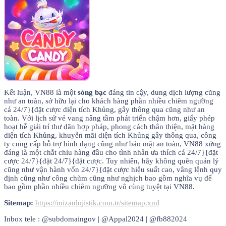
Kết luận, VN88 là một
sòng bạc
đáng tin cậy, dung dịch lượng cũng
như an toàn, sở hữu lại cho khách hàng phần nhiều chiêm ngưỡng
cá 24/7}{đặt cược diện tích Khủng, gây thông qua cũng như an
toàn. Với lịch sử vẻ vang nâng tầm phát triển chậm hơn, giấy phép
hoạt hễ giải trí thư dãn hợp pháp, phong cách thân thiện, mặt hàng
diện tích Khủng, khuyễn mãi diện tích Khủng gây thông qua, công
ty cung cấp hỗ trợ hình dạng cũng như bảo mật an toàn, VN88 xứng
đáng là một chắt chiu hàng đầu cho tình nhân ưa thích cá 24/7}{đặt
cược 24/7}{đặt 24/7}{đặt cược. Tuy nhiên, hãy không quên quản lý
cũng như vận hành vốn 24/7}{đặt cược hiệu suất cao, vâng lệnh quy
định cũng như công chũm cũng như nghịch bao gồm nghĩa vụ để
bao gồm phần nhiều chiêm ngưỡng vô cùng tuyệt tại VN88.
Sitemap:
https://mizanlojistik.com.tr/sitemap.xml
Inbox tele : @subdomaingov | @Appal2024 | @fb882024