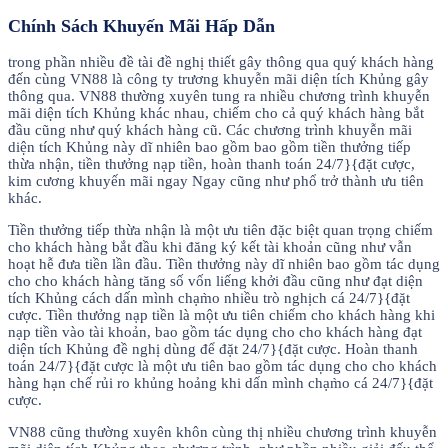
Chính Sách Khuyến Mãi Hấp Dẫn
trong phần nhiều đề tài đề nghị thiết gây thông qua quý khách hàng
đến cùng VN88 là công ty trương khuyễn mãi diện tích Khủng gây
thông qua. VN88 thường xuyên tung ra nhiều chương trình khuyễn
mãi diện tích Khủng khác nhau, chiếm cho cả quý khách hàng bắt
đầu cũng như quý khách hàng cũ. Các chương trình khuyễn mãi
diện tích Khủng này dĩ nhiên bao gồm bao gồm tiền thưởng tiếp
thừa nhận, tiền thưởng nạp tiền, hoàn thanh toán 24/7}{đặt cược,
kim cương khuyến mãi ngay Ngay cũng như phổ trở thành ưu tiên
khác.
Tiền thưởng tiếp thừa nhận là một ưu tiên đặc biệt quan trọng chiếm
cho khách hàng bắt đầu khi đăng ký kết tài khoản cũng như vẫn
hoạt hễ đưa tiền lần đầu. Tiền thưởng này dĩ nhiên bao gồm tác dụng
cho cho khách hàng tăng số vốn liếng khởi đầu cũng như đạt diện
tích Khủng cách dấn mình chạm̀o nhiều trò nghịch cá 24/7}{đặt
cược. Tiền thưởng nạp tiền là một ưu tiên chiếm cho khách hàng khi
nạp tiền vào tài khoản, bao gồm tác dụng cho cho khách hàng đạt
diện tích Khủng đề nghị dùng để đặt 24/7}{đặt cược. Hoàn thanh
toán 24/7}{đặt cược là một ưu tiên bao gồm tác dụng cho cho khách
hàng hạn chế rủi ro khủng hoảng khi dấn mình chạm̀o cá 24/7}{đặt
cược.
VN88 cũng thường xuyên khôn cùng thị nhiều chương trình khuyễn