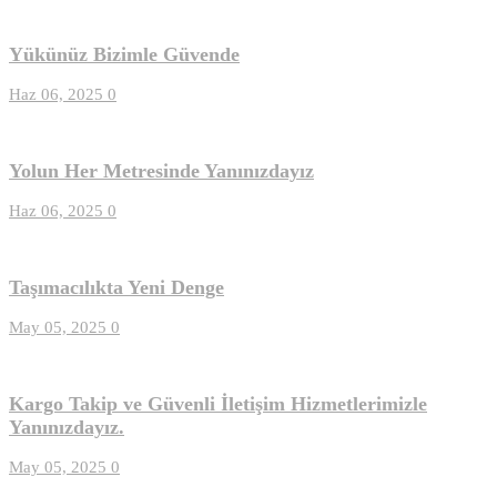
Yükünüz Bizimle Güvende
Haz 06, 2025
0
Yolun Her Metresinde Yanınızdayız
Haz 06, 2025
0
Taşımacılıkta Yeni Denge
May 05, 2025
0
Kargo Takip ve Güvenli İletişim Hizmetlerimizle
Yanınızdayız.
May 05, 2025
0