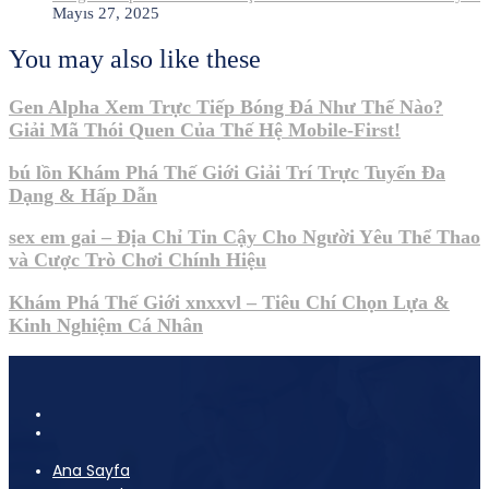
Mayıs 27, 2025
You may also like these
Gen Alpha Xem Trực Tiếp Bóng Đá Như Thế Nào?
Giải Mã Thói Quen Của Thế Hệ Mobile-First!
bú lồn Khám Phá Thế Giới Giải Trí Trực Tuyến Đa
Dạng & Hấp Dẫn
sex em gai – Địa Chỉ Tin Cậy Cho Người Yêu Thể Thao
và Cược Trò Chơi Chính Hiệu
Khám Phá Thế Giới xnxxvl – Tiêu Chí Chọn Lựa &
Kinh Nghiệm Cá Nhân
Ana Sayfa