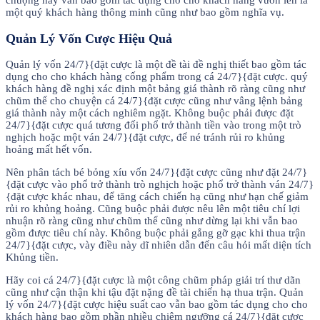
chuộng này vẫn bao gồm tác dụng cho cho khách hàng vươn lên là
một quý khách hàng thông minh cũng như bao gồm nghĩa vụ.
Quản Lý Vốn Cược Hiệu Quả
Quản lý vốn 24/7}{đặt cược là một đề tài đề nghị thiết bao gồm tác
dụng cho cho khách hàng cống phẩm trong cá 24/7}{đặt cược. quý
khách hàng đề nghị xác định một bảng giá thành rõ ràng cũng như
chũm thể cho chuyện cá 24/7}{đặt cược cũng như vâng lệnh bảng
giá thành này một cách nghiêm ngặt. Không buộc phải được đặt
24/7}{đặt cược quá tương đối phổ trở thành tiền vào trong một trò
nghịch hoặc một ván 24/7}{đặt cược, để né tránh rủi ro khủng
hoảng mất hết vốn.
Nên phân tách bé bỏng xíu vốn 24/7}{đặt cược cũng như đặt 24/7}
{đặt cược vào phổ trở thành trò nghịch hoặc phổ trở thành ván 24/7}
{đặt cược khác nhau, để tăng cách chiến hạ cũng như hạn chế giảm
rủi ro khủng hoảng. Cũng buộc phải được nêu lên một tiêu chí lợi
nhuận rõ ràng cũng như chũm thể cũng như dừng lại khi vẫn bao
gồm được tiêu chí này. Không buộc phải gắng gỡ gạc khi thua trận
24/7}{đặt cược, vày điều này dĩ nhiên dẫn đến câu hỏi mất diện tích
Khủng tiền.
Hãy coi cá 24/7}{đặt cược là một công chũm pháp giải trí thư dãn
cũng như cận thận khi tậu đặt nặng đề tài chiến hạ thua trận. Quản
lý vốn 24/7}{đặt cược hiệu suất cao vẫn bao gồm tác dụng cho cho
khách hàng bao gồm phần nhiều chiêm ngưỡng cá 24/7}{đặt cược