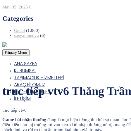
May 05, 2025
0
Categories
Genel
(1.000)
sosyal medya
(6)
Primary Menu
ANA SAYFA
KURUMSAL
TAŞIMACILIK HİZMETLERİ
ARAÇ FİLOMUZ
truc tiếp vtv6 Thăng Trầ
BİZDEN HABERLER
İLETİŞİM
truc tiếp vtv6
Game bài nhận thưởng
đang là một hiện tượng thu hút sự quan tâm l
điều kiện cho thị trường trò vào kèo xì tố nhận thưởng nở rộ, mang 
thách thức và rủi ro tiềm ẩn trong loại hình giải trí này.