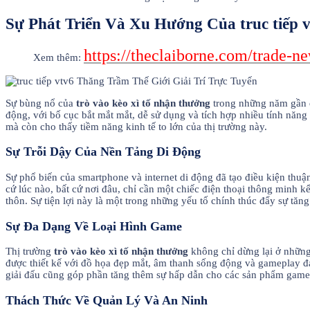
Sự Phát Triển Và Xu Hướng Của truc tiếp 
https://theclaiborne.com/trade-
Xem thêm:
Sự bùng nổ của
trò vào kèo xì tố nhận thưởng
trong những năm gần đ
động, với bố cục bắt mắt mắt, dễ sử dụng và tích hợp nhiều tính năng h
mà còn cho thấy tiềm năng kinh tế to lớn của thị trường này.
Sự Trỗi Dậy Của Nền Tảng Di Động
Sự phổ biến của smartphone và internet di động đã tạo điều kiện thuận
cứ lúc nào, bất cứ nơi đâu, chỉ cần một chiếc điện thoại thông minh k
thôn. Sự tiện lợi này là một trong những yếu tố chính thúc đẩy sự tăn
Sự Đa Dạng Về Loại Hình Game
Thị trường
trò vào kèo xì tố nhận thưởng
không chỉ dừng lại ở những
được thiết kế với đồ họa đẹp mắt, âm thanh sống động và gameplay đ
giải đấu cũng góp phần tăng thêm sự hấp dẫn cho các sản phẩm game
Thách Thức Về Quản Lý Và An Ninh