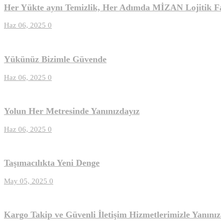
Her Yükte aynı Temizlik, Her Adımda MİZAN Lojitik F
Haz 06, 2025
0
Yükünüz Bizimle Güvende
Haz 06, 2025
0
Yolun Her Metresinde Yanınızdayız
Haz 06, 2025
0
Taşımacılıkta Yeni Denge
May 05, 2025
0
Kargo Takip ve Güvenli İletişim Hizmetlerimizle Yanınız