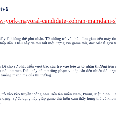
vtv6
new-york-mayoral-candidate-zohran-mamdani-s
ây là không thể phủ nhận. Từ những trò vào kèo đơn giản trên máy tín
ấp dẫn. Điều này đã thu hút một lượng lớn game thủ, đặc biệt là giới tr
 lợi cho sự phát triển vượt bậc của
trò vào kèo xì tố nhận thưởng
trên 
ết nối internet. Điều này đã mở rộng phạm vi tiếp cận đến nhiều đối tượ
g trưởng mạnh mẽ của thị trường.
 trò vào kèo truyền thống như Tiến lên miền Nam, Phỏm, Mậu binh… mà 
a dạng. Sự đa dạng này giúp game thủ luôn cảm thấy hứng thú và không
.