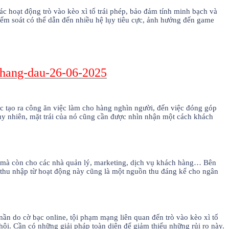
ác hoạt động trò vào kèo xì tố trái phép, bảo đảm tính minh bạch và
kiểm soát có thể dẫn đến nhiều hệ lụy tiêu cực, ảnh hưởng đến game
-hang-dau-26-06-2025
việc tạo ra công ăn việc làm cho hàng nghìn người, đến việc đóng góp
uy nhiên, mặt trái của nó cũng cần được nhìn nhận một cách khách
me, mà còn cho các nhà quản lý, marketing, dịch vụ khách hàng… Bên
ế thu nhập từ hoạt động này cũng là một nguồn thu đáng kể cho ngân
nần do cờ bạc online, tội phạm mạng liên quan đến trò vào kèo xì tố
hội. Cần có những giải pháp toàn diện để giảm thiểu những rủi ro này.