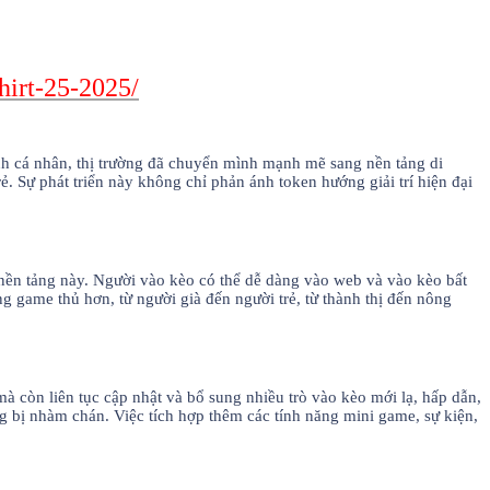
hirt-25-2025/
h cá nhân, thị trường đã chuyển mình mạnh mẽ sang nền tảng di
ẻ. Sự phát triển này không chỉ phản ánh token hướng giải trí hiện đại
nền tảng này. Người vào kèo có thể dễ dàng vào web và vào kèo bất
ng game thủ hơn, từ người già đến người trẻ, từ thành thị đến nông
còn liên tục cập nhật và bổ sung nhiều trò vào kèo mới lạ, hấp dẫn,
 bị nhàm chán. Việc tích hợp thêm các tính năng mini game, sự kiện,