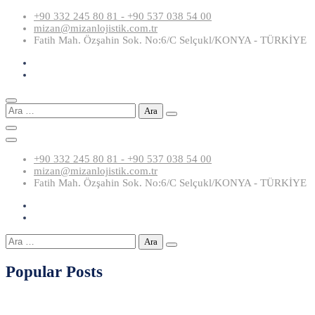
Skip
+90 332 245 80 81 - +90 537 038 54 00
to
mizan@mizanlojistik.com.tr
content
Fatih Mah. Özşahin Sok. No:6/C Selçukl/KONYA - TÜRKİYE
Arama:
+90 332 245 80 81 - +90 537 038 54 00
mizan@mizanlojistik.com.tr
Fatih Mah. Özşahin Sok. No:6/C Selçukl/KONYA - TÜRKİYE
Arama:
Popular Posts