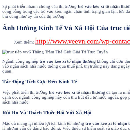
Sự phát triển nhanh chóng của thị trường
trò vào kèo xì tố nhận thư
công bằng trong các trò vào kèo, ngăn chặn tình trạng gian lận, lừa đ
thủ cũng như uy tín của thị trường.
Ảnh Hưởng Kinh Tế Và Xã Hội Của truc tiế
http://www.veevn.com/wp-contac
Xem thêm:
Ngành công nghiệp
trò vào kèo xì tố nhận thưởng
không chỉ đơn thuầ
vào ngân sách nhà nước thông qua thuế phí, thị trường này đang ngày
quan.
Tác Động Tích Cực Đến Kinh Tế
Việc phát triển thị trường
trò vào kèo xì tố nhận thưởng
đã tạo ra nhi
cạnh đó, ngành công nghiệp này còn thu hút đầu tư nước ngoài, góp p
sách nhà nước.
Rủi Ro Và Thách Thức Đối Với Xã Hội
Mặc dù mang lại nhiều lợi ích kinh tế, nhưng
trò vào kèo xì tố nhận 
là những vấn đề đáng báo động. Việc thiếu sự kiểm soát và giáo dục c