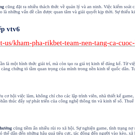
ởng
cũng đặt ra nhiều thách thức về quản lý và an ninh. Việc kiểm soát c
ảo là những vấn đề cần được quan tâm và giải quyết kịp thời. Sự thiếu 
p vtv6
t-us/kham-pha-rikbet-team-nen-tang-ca-cuoc
n là một hình thức giải trí, mà còn tạo ra giá trị kinh tế đáng kể. Từ 
 càng chứng tỏ tầm quan trọng của mình trong nền kinh tế quốc dân. T
ều cơ hội việc làm, không chỉ cho các lập trình viên, nhà thiết kế ga
hần thúc đẩy sự phát triển của công nghệ thông tin và kinh tế số. Thu
thưởng
cũng tiềm ẩn nhiều rủi ro xã hội. Sự nghiện game, tình trạng nợ 
ó thể dẫn đến những hậu quả tiêu cực, tác động đến người vào kèo, xã 