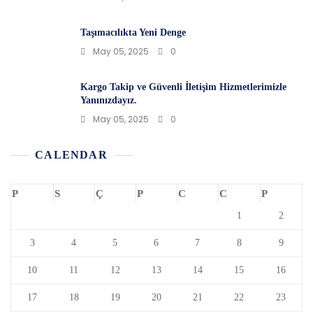
Taşımacılıkta Yeni Denge
May 05, 2025
0
Kargo Takip ve Güvenli İletişim Hizmetlerimizle
Yanınızdayız.
May 05, 2025
0
CALENDAR
P
S
Ç
P
C
C
P
1
2
3
4
5
6
7
8
9
10
11
12
13
14
15
16
17
18
19
20
21
22
23