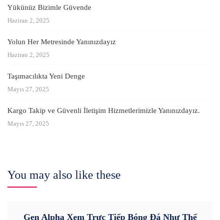
Yükünüz Bizimle Güvende
Haziran 2, 2025
Yolun Her Metresinde Yanınızdayız
Haziran 2, 2025
Taşımacılıkta Yeni Denge
Mayıs 27, 2025
Kargo Takip ve Güvenli İletişim Hizmetlerimizle Yanınızdayız.
Mayıs 27, 2025
You may also like these
Gen Alpha Xem Trực Tiếp Bóng Đá Như Thế