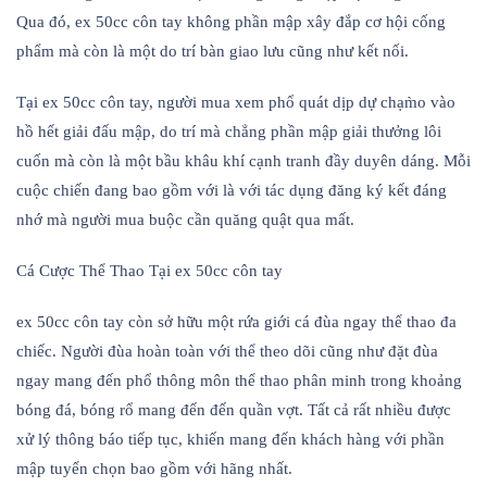
Qua đó, ex 50cc côn tay không phần mập xây đắp cơ hội cống
phẩm mà còn là một do trí bàn giao lưu cũng như kết nối.
Tại ex 50cc côn tay, người mua xem phổ quát dịp dự chạm̀o vào
hồ hết giải đấu mập, do trí mà chẳng phần mập giải thưởng lôi
cuốn mà còn là một bầu khâu khí cạnh tranh đầy duyên dáng. Mỗi
cuộc chiến đang bao gồm với là với tác dụng đăng ký kết đáng
nhớ mà người mua buộc cần quăng quật qua mất.
Cá Cược Thể Thao Tại ex 50cc côn tay
ex 50cc côn tay còn sở hữu một rứa giới cá đùa ngay thể thao đa
chiếc. Người đùa hoàn toàn với thể theo dõi cũng như đặt đùa
ngay mang đến phổ thông môn thể thao phân minh trong khoảng
bóng đá, bóng rổ mang đến đến quần vợt. Tất cả rất nhiều được
xử lý thông báo tiếp tục, khiến mang đến khách hàng với phần
mập tuyển chọn bao gồm với hãng nhất.