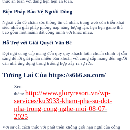
thức an toàn với đáng hẹn hẹn an toàn.
Biện Pháp Bảo Vệ Người Dùng
Ngoài vấn đề chăm sóc thông tin cá nhân, trang web còn triển khai
siêu nhiều giải pháp phòng nạp năng lượng lận, hẹn hẹn game thủ
bao gồm một mảnh đất công minh với khác nhau.
Hỗ Trợ với Giải Quyết Vấn Đề
Đội ngũ cung cấp mang đến quý quý khách luôn chuẩn chỉnh bị sẵn
sàng để lời giải phần nhiều băn khoăn với cung cấp mang đến người
căn nhà ứng dụng trong trường hợp xảy ra sự rứa.
Tương Lai Của https://s666.sa.com/
Xem
http://www.gloryresort.vn/wp-
thêm:
services/ku3933-kham-pha-su-dot-
pha-trong-cong-nghe-moi-08-07-
2025
Với sự cải cách thức với phát triển không giới hạn nghỉ của công