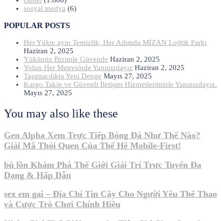
Genel
(1.000)
sosyal medya
(6)
POPULAR POSTS
Her Yükte aynı Temizlik, Her Adımda MİZAN Lojitik Farkı
Haziran 2, 2025
Yükünüz Bizimle Güvende
Haziran 2, 2025
Yolun Her Metresinde Yanınızdayız
Haziran 2, 2025
Taşımacılıkta Yeni Denge
Mayıs 27, 2025
Kargo Takip ve Güvenli İletişim Hizmetlerimizle Yanınızdayız.
Mayıs 27, 2025
You may also like these
Gen Alpha Xem Trực Tiếp Bóng Đá Như Thế Nào?
Giải Mã Thói Quen Của Thế Hệ Mobile-First!
bú lồn Khám Phá Thế Giới Giải Trí Trực Tuyến Đa
Dạng & Hấp Dẫn
sex em gai – Địa Chỉ Tin Cậy Cho Người Yêu Thể Thao
và Cược Trò Chơi Chính Hiệu