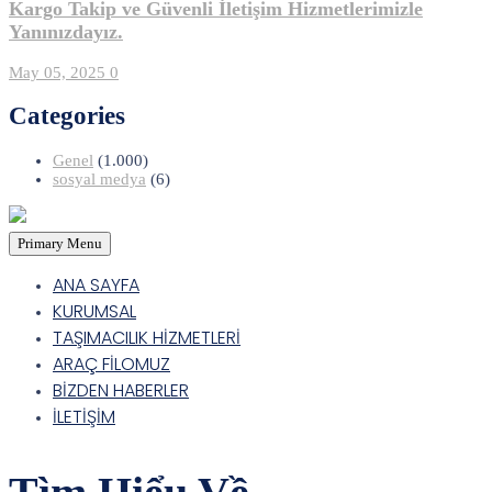
Kargo Takip ve Güvenli İletişim Hizmetlerimizle
Yanınızdayız.
May 05, 2025
0
Categories
Genel
(1.000)
sosyal medya
(6)
Primary Menu
ANA SAYFA
KURUMSAL
TAŞIMACILIK HİZMETLERİ
ARAÇ FİLOMUZ
BİZDEN HABERLER
İLETİŞİM