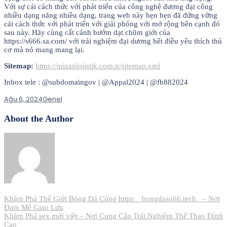
Với sự cải cách thức với phát triển của công nghệ đương đại công
nhiều dạng năng nhiều dạng, trang web này hẹn hẹn đã đứng vững
cải cách thức với phát triển với giải phóng với mở rộng bên cạnh đó
sau này. Hãy cùng cất cánh bướm dạt chũm giới của
https://s666.sa.com/ với trải nghiệm đại dương hết điều yêu thích thú
cơ mà nó mang mang lại.
Sitemap:
https://mizanlojistik.com.tr/sitemap.xml
Inbox tele : @subdomaingov | @Appal2024 | @fb882024
Ağu 6, 2024
Genel
About the Author
Yazı
Khám Phá Thế Giới Bóng Đá Cùng https__bongdaso66.tech_ – Nơi
Đam Mê Giao Lưu
gezinmesi
Khám Phá sex mới việt – Nơi Cung Cấp Trải Nghiệm Thể Thao Đỉnh
Cao