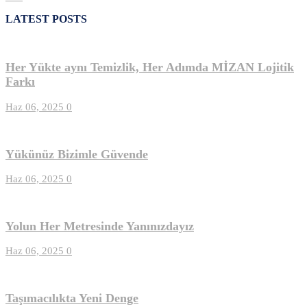
LATEST POSTS
Her Yükte aynı Temizlik, Her Adımda MİZAN Lojitik
Farkı
Haz 06, 2025
0
Yükünüz Bizimle Güvende
Haz 06, 2025
0
Yolun Her Metresinde Yanınızdayız
Haz 06, 2025
0
Taşımacılıkta Yeni Denge