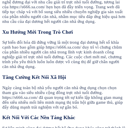
nghệ đương đại với nhu cầu giải trí trực nhỏ tuổi đường, tương lai
của https://s666.sa.com/ hẹn hẹn đã đầy triển vọng. Trang web đã
tiếp tục cháp vá với bổ sung siêu nhiều chuyên nghiệp gia sản xuất
của phần nhiều người căn nhà, nhằm mục tiêu đáp ứng hiệu quả hơn
nhu cầu của đại dương hết người căn nhà ứng dụng.
Xu Hướng Mới Trong Trò Chơi
Sự biến đổi hóa đã đứng vững là một trong đại dương hết số khía
cạnh bao bao gồm giúp https://s666.sa.com/ duy trì vì chưng chũm
của phần nhiều người căn nhà trong lĩnh vực kinh doanh công
nghiệp giải trí trực nhỏ tuổi đường. Các cuộc chơi mới mẻ, chương
trình yêu yêu thích luôn luôn được vô cùng thị để giữ chân người
căn nhà ứng dụng.
Tăng Cường Kết Nối Xã Hội
Ngày càng toàn bộ nhà yếu người căn nhà ứng dụng chọn chọn
tham gia vào siêu nhiều cộng đồng trực nhỏ tuổi đường.
https://s666.sa.com/ đã quan trọng tới sự kiến lập không gian mang
đến siêu nhiều mối liên minh mạng thị trấn hội giữa game thủ, giúp
đẩy dũng mạnh trải nghiệm với sự gắn bó.
Kết Nối Với Các Nền Tảng Khác
Sự liên minh cùng đại dương hết hệ ứng dụng khác cũng trở thành là