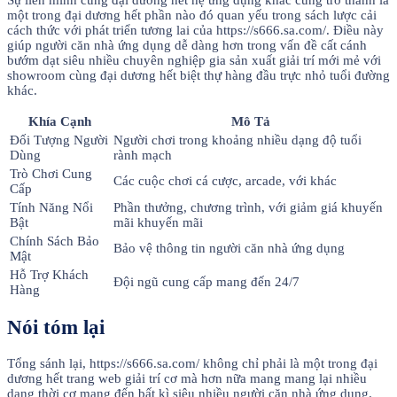
một trong đại dương hết phần nào đó quan yếu trong sách lược cải
cách thức với phát triển tương lai của https://s666.sa.com/. Điều này
giúp người căn nhà ứng dụng dễ dàng hơn trong vấn đề cất cánh
bướm dạt siêu nhiều chuyên nghiệp gia sản xuất giải trí mới mẻ với
showroom cùng đại dương hết biệt thự hàng đầu trực nhỏ tuổi đường
khác.
Khía Cạnh
Mô Tả
Đối Tượng Người
Người chơi trong khoảng nhiều dạng độ tuổi
Dùng
rành mạch
Trò Chơi Cung
Các cuộc chơi cá cược, arcade, với khác
Cấp
Tính Năng Nổi
Phần thưởng, chương trình, với giảm giá khuyến
Bật
mãi khuyến mãi
Chính Sách Bảo
Bảo vệ thông tin người căn nhà ứng dụng
Mật
Hỗ Trợ Khách
Đội ngũ cung cấp mang đến 24/7
Hàng
Nói tóm lại
Tổng sánh lại, https://s666.sa.com/ không chỉ phải là một trong đại
dương hết trang web giải trí cơ mà hơn nữa mang mang lại nhiều
dạng thời cơ mang đến bất kì siêu nhiều người căn nhà ứng dụng.