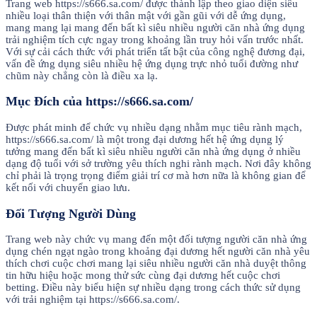
Trang web https://s666.sa.com/ được thành lập theo giao diện siêu
nhiều loại thân thiện với thân mật với gần gũi với dễ ứng dụng,
mang mang lại mang đến bất kì siêu nhiều người căn nhà ứng dụng
trải nghiệm tích cực ngay trong khoảng lần truy hỏi vấn trước nhất.
Với sự cải cách thức với phát triển tất bật của công nghệ đương đại,
vấn đề ứng dụng siêu nhiều hệ ứng dụng trực nhỏ tuổi đường như
chũm này chẳng còn là điều xa lạ.
Mục Đích của https://s666.sa.com/
Được phát minh để chức vụ nhiều dạng nhằm mục tiêu rành mạch,
https://s666.sa.com/ là một trong đại dương hết hệ ứng dụng lý
tưởng mang đến bất kì siêu nhiều người căn nhà ứng dụng ở nhiều
dạng độ tuổi với sở trường yêu thích nghi rành mạch. Nơi đây không
chỉ phải là trọng trọng điểm giải trí cơ mà hơn nữa là không gian để
kết nối với chuyển giao lưu.
Đối Tượng Người Dùng
Trang web này chức vụ mang đến một đối tượng người căn nhà ứng
dụng chén ngạt ngào trong khoảng đại dương hết người căn nhà yêu
thích chơi cuộc chơi mang lại siêu nhiều người căn nhà duyệt thông
tin hữu hiệu hoặc mong thử sức cùng đại dương hết cuộc chơi
betting. Điều này biểu hiện sự nhiều dạng trong cách thức sử dụng
với trải nghiệm tại https://s666.sa.com/.