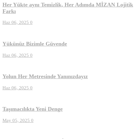
Her Yükte aynı Temizlik, Her Adımda MİZAN Lojitik
Farkı
Haz 06, 2025
0
Yükünüz Bizimle Güvende
Haz 06, 2025
0
Yolun Her Metresinde Yanınızdayız
Haz 06, 2025
0
Taşımacılıkta Yeni Denge
May 05, 2025
0