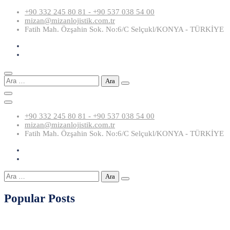
Skip
+90 332 245 80 81 - +90 537 038 54 00
to
mizan@mizanlojistik.com.tr
content
Fatih Mah. Özşahin Sok. No:6/C Selçukl/KONYA - TÜRKİYE
Arama:
+90 332 245 80 81 - +90 537 038 54 00
mizan@mizanlojistik.com.tr
Fatih Mah. Özşahin Sok. No:6/C Selçukl/KONYA - TÜRKİYE
Arama:
Popular Posts