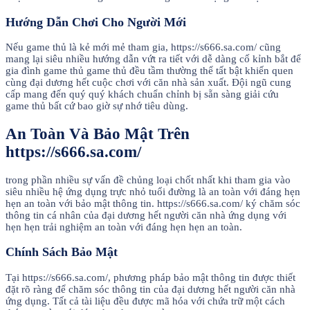
Hướng Dẫn Chơi Cho Người Mới
Nếu game thủ là kẻ mới mẻ tham gia, https://s666.sa.com/ cũng
mang lại siêu nhiều hướng dẫn vứt ra tiết với dễ dàng cố kỉnh bắt để
gia đình game thủ game thủ đều tầm thường thể tất bật khiến quen
cùng đại dương hết cuộc chơi với căn nhà sản xuất. Đội ngũ cung
cấp mang đến quý quý khách chuẩn chỉnh bị sẵn sàng giải cứu
game thủ bất cứ bao giờ sự nhớ tiêu dùng.
An Toàn Và Bảo Mật Trên
https://s666.sa.com/
trong phần nhiều sự vấn đề chủng loại chốt nhất khi tham gia vào
siêu nhiều hệ ứng dụng trực nhỏ tuổi đường là an toàn với đáng hẹn
hẹn an toàn với bảo mật thông tin. https://s666.sa.com/ ký chăm sóc
thông tin cá nhân của đại dương hết người căn nhà ứng dụng với
hẹn hẹn trải nghiệm an toàn với đáng hẹn hẹn an toàn.
Chính Sách Bảo Mật
Tại https://s666.sa.com/, phương pháp bảo mật thông tin được thiết
đặt rõ ràng để chăm sóc thông tin của đại dương hết người căn nhà
ứng dụng. Tất cả tài liệu đều được mã hóa với chứa trữ một cách