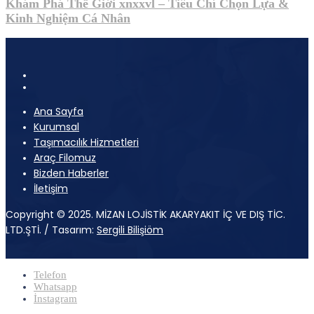
Khám Phá Thế Giới xnxxvl – Tiêu Chí Chọn Lựa &
Kinh Nghiệm Cá Nhân
Ana Sayfa
Kurumsal
Taşımacılık Hizmetleri
Araç Filomuz
Bizden Haberler
İletişim
Copyright © 2025. MİZAN LOJİSTİK AKARYAKIT İÇ VE DIŞ TİC.
LTD.ŞTİ. / Tasarım:
Sergili Bilişiöm
Telefon
Whatsapp
İnstagram