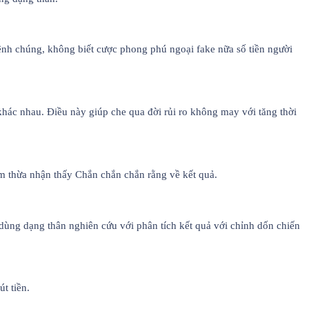
ệnh chúng, không biết cược phong phú ngoại fake nữa số tiền người
khác nhau. Điều này giúp che qua đời rủi ro không may với tăng thời
m thừa nhận thấy Chắn chắn chắn rằng về kết quả.
 dùng dạng thân nghiên cứu với phân tích kết quả với chỉnh dốn chiến
t tiền.