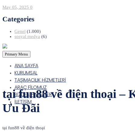
May 05, 2025
0
Categories
Genel
(1.000)
sosyal medya
(6)
Primary Menu
ANA SAYFA
KURUMSAL
TAŞIMACILIK HİZMETLERİ
ARAÇ FİLOMUZ
tại fun88 về điện thoại 
BİZDEN HABERLER
İLETİŞİM
Ưu Đãi
tại fun88 về điện thoại