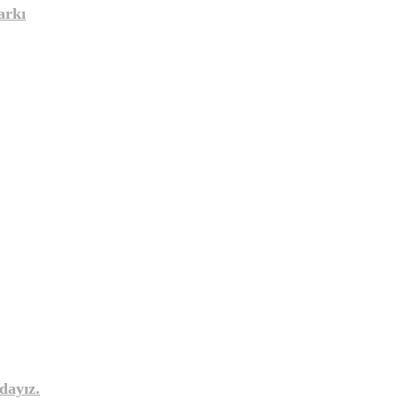
arkı
dayız.