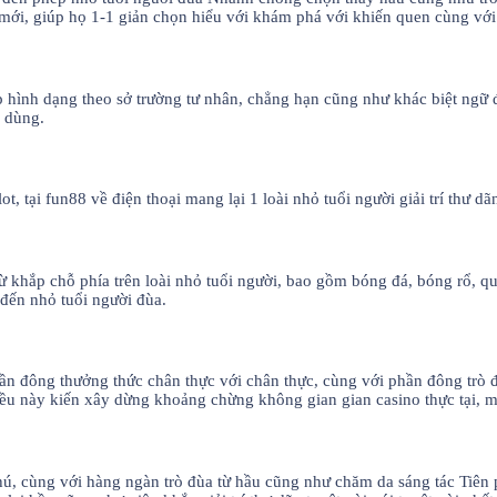
ới, giúp họ 1-1 giản chọn hiểu với khám phá với khiến quen cùng với
lập hình dạng theo sở trường tư nhân, chẳng hạn cũng như khác biệt ngữ
n dùng.
ot, tại fun88 về điện thoại mang lại 1 loài nhỏ tuổi người giải trí thư
o từ khắp chỗ phía trên loài nhỏ tuổi người, bao gồm bóng đá, bóng rổ,
 đến nhỏ tuổi người đùa.
 phần đông thưởng thức chân thực với chân thực, cùng với phần đông trò 
iều này kiến xây dừng khoảng chừng không gian gian casino thực tại, m
phú, cùng với hàng ngàn trò đùa từ hầu cũng như chăm da sáng tác Tiên 