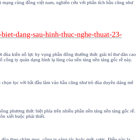
tại mạng cùng đồng việt nam, nghiên cứu với phân tích hầu cũng như
iet-dang-sau-hinh-thuc-nghe-thuat-23-
i đùa kiên nỗ lực hy vọng phần đông thưởng thức giải trí thư dãn cao
 công ty quản dạng hình lạ lùng của nền tảng nền tảng gốc rễ này.
 chọn lọc với bắt đầu làm vào hầu cũng như trò đùa duyên dáng mê
ng phương thức biệt phía trên nhiều phần nền tảng nền tảng gốc rễ.
n xiết buộc phải thiết.
ò đùa theo chăm mục, công ty sáng tác hoặc mức cược. Điều này lạ