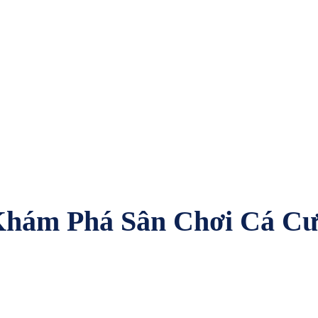
– Khám Phá Sân Chơi Cá C