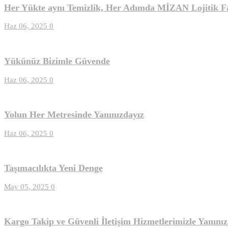
Her Yükte aynı Temizlik, Her Adımda MİZAN Lojitik F
Haz 06, 2025
0
Yükünüz Bizimle Güvende
Haz 06, 2025
0
Yolun Her Metresinde Yanınızdayız
Haz 06, 2025
0
Taşımacılıkta Yeni Denge
May 05, 2025
0
Kargo Takip ve Güvenli İletişim Hizmetlerimizle Yanınız