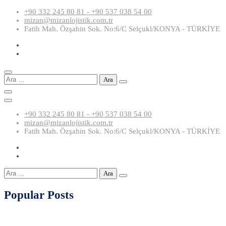
Skip
+90 332 245 80 81 - +90 537 038 54 00
to
mizan@mizanlojistik.com.tr
content
Fatih Mah. Özşahin Sok. No:6/C Selçukl/KONYA - TÜRKİYE
Arama:
+90 332 245 80 81 - +90 537 038 54 00
mizan@mizanlojistik.com.tr
Fatih Mah. Özşahin Sok. No:6/C Selçukl/KONYA - TÜRKİYE
Arama:
Popular Posts