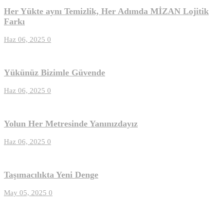
Her Yükte aynı Temizlik, Her Adımda MİZAN Lojitik
Farkı
Haz 06, 2025
0
Yükünüz Bizimle Güvende
Haz 06, 2025
0
Yolun Her Metresinde Yanınızdayız
Haz 06, 2025
0
Taşımacılıkta Yeni Denge
May 05, 2025
0