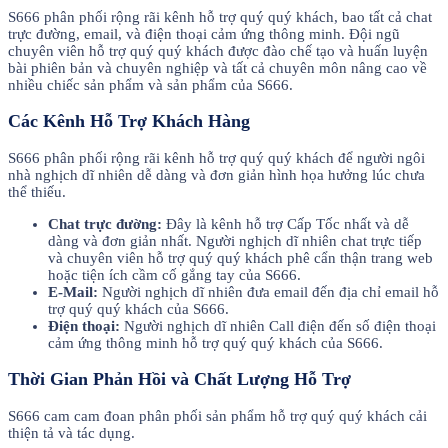
S666 phân phối rộng rãi kênh hỗ trợ quý quý khách, bao tất cả chat
trực đường, email, và điện thoại cảm ứng thông minh. Đội ngũ
chuyên viên hỗ trợ quý quý khách được đào chế tạo và huấn luyện
bài phiên bản và chuyên nghiệp và tất cả chuyên môn nâng cao về
nhiều chiếc sản phẩm và sản phẩm của S666.
Các Kênh Hỗ Trợ Khách Hàng
S666 phân phối rộng rãi kênh hỗ trợ quý quý khách để người ngôi
nhà nghịch dĩ nhiên dễ dàng và đơn giản hình họa hưởng lúc chưa
thể thiếu.
Chat trực đường:
Đây là kênh hỗ trợ Cấp Tốc nhất và dễ
dàng và đơn giản nhất. Người nghịch dĩ nhiên chat trực tiếp
và chuyên viên hỗ trợ quý quý khách phê cẩn thận trang web
hoặc tiện ích cầm cố gắng tay của S666.
E-Mail:
Người nghịch dĩ nhiên đưa email đến địa chỉ email hỗ
trợ quý quý khách của S666.
Điện thoại:
Người nghịch dĩ nhiên Call điện đến số điện thoại
cảm ứng thông minh hỗ trợ quý quý khách của S666.
Thời Gian Phản Hồi và Chất Lượng Hỗ Trợ
S666 cam cam đoan phân phối sản phẩm hỗ trợ quý quý khách cải
thiện tả và tác dụng.