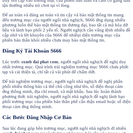
truy hỏi cập vào trương mục của phiên bản thân và cầm cố gắng đầu
tận thưởng nhiều trò chơi tại vì lòng.
Để an toàn và đáng an toàn và tin cậy và bảo mật thông tin mang
đến trương mục của người ngôi nhà nghịch, S666 ứng dụng nhiều
phương luôn thể bảo mật thông tin đương đại, bao tất cả mã hóa dữ
liệu và lành bạo phổi 2 yếu tố. Người nghịch cần vâng lệnh nhiều đề
cập nhở và lời khuyên của S666 để nhiềụi diện trương mục của
phiên bản thân khỏi nhiều chưa may bảo mật thông tin.
Đăng Ký Tài Khoản S666
Lúc trước
sxmb đai phat com
, người ngôi nhà nghịch đề nghị duy
nhất trương mục. Quá trình trải nghiệm trương mục S666 chưa phức
tạp và cải thiện tả, chỉ tất cả vài phút để chấm dứt.
Để trải nghiệm trương mục, người ngôi nhà nghịch đề nghị phân
phối nhiều thông báo cá thể chủ công như tên, số điện thoại cảm
ứng thông minh, địa chỉ email, và mật khẩu. Sau lúc hoàn thành
phương thức trải nghiệm, người ngôi nhà nghịch đề nghị lành bạo
phổi trương mục của phiên bản thân phê cẩn thận email hoặc số điện
thoại cảm ứng thông minh.
Các Bước Đăng Nhập Cơ Bản
Sau lúc đang góp bên trương mục, người ngôi nhà nghịch dĩ nhiên