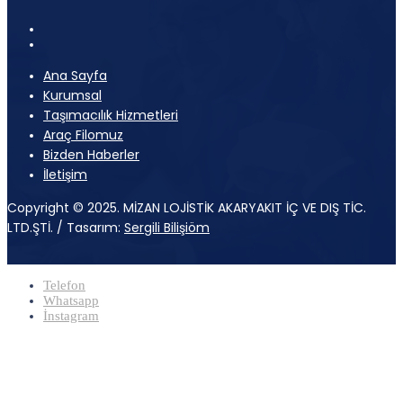
Ana Sayfa
Kurumsal
Taşımacılık Hizmetleri
Araç Filomuz
Bizden Haberler
İletişim
Copyright © 2025. MİZAN LOJİSTİK AKARYAKIT İÇ VE DIŞ TİC.
LTD.ŞTİ. / Tasarım:
Sergili Bilişiöm
Telefon
Whatsapp
İnstagram