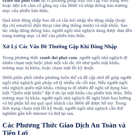
sxmb đai phat com
tại vì phương pháp truy hỏi cập vào trang web
hoặc tiện ích cầm cố gắng tay của S666 và nhập thông báo trương
mục của phiên bản thân.
Quá trình đăng nhập bao tất cả câu hỏi nhập tên đăng nhập (hoặc
địa chỉ email/số điện thoại cảm ứng thông minh) và mật khẩu. Sau
lúc nhập đúng thông báo, người ngôi nhà nghịch đang được đưa đến
trang trương mục cá thể của phiên bản thân.
Xử Lý Các Vấn Đề Thường Gặp Khi Đăng Nhập
Trong phương thức
sxmb đai phat com
, người ngôi nhà nghịch dĩ
nhiên chạm mặt buộc phải một vài rắc rối như quên mật khẩu,
trương mục bị khóa, hoặc chạm mặt lỗi kỹ thuật.
S666 phân phối nhiều phương luôn thể và đề cập nhở để giúp người
ngôi nhà nghịch giải pháp xử lý nhiều rắc rối này. Nếu người ngôi
nhà nghịch quên mật khẩu, chúng ta dĩ nhiên đề nghị sử dụng hào
kiệt “Quên mật khẩu” đặt ở do lại mật khẩu của phiên bản thân. Nếu
trương mục bị khóa, người ngôi nhà nghịch đề nghị hình họa hưởng
và bộ phận hỗ trợ quý quý khách của S666 để được hỗ trợ. Trong
tình trạng chạm mặt lỗi kỹ thuật, người ngôi nhà nghịch cần thử
nghiệm gắn kết internet và thử lại sau.
Các Phương Thức Giao Dịch An Toàn và
Tiện Lợi