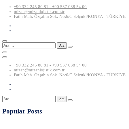
Skip
+90 332 245 80 81 - +90 537 038 54 00
to
mizan@mizanlojistik.com.tr
content
Fatih Mah. Özşahin Sok. No:6/C Selçukl/KONYA - TÜRKİYE
Arama:
+90 332 245 80 81 - +90 537 038 54 00
mizan@mizanlojistik.com.tr
Fatih Mah. Özşahin Sok. No:6/C Selçukl/KONYA - TÜRKİYE
Arama:
Popular Posts