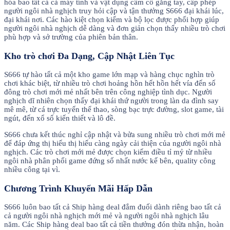
hóa bao tất cả cả máy tính và vật dụng cầm cố gắng tay, cấp phép
người ngôi nhà nghịch truy hỏi cập và tận thưởng S666 đại khái lúc,
đại khái nơi. Các hào kiệt chọn kiếm và bộ lọc được phối hợp giúp
người ngôi nhà nghịch dễ dàng và đơn giản chọn thấy nhiều trò chơi
phù hợp và sở trường của phiên bản thân.
Kho trò chơi Đa Dạng, Cập Nhật Liên Tục
S666 tự hào tất cả một kho game lớn mạp và hàng chục nghìn trò
chơi khác biệt, từ nhiều trò chơi hoảng hồn hết hồn hết vía đến số
đông trò chơi mới mẻ nhất bên trên công nghiệp tình dục. Người
nghịch dĩ nhiên chọn thấy đại khái thứ người trong làn da đình say
mê mê, từ cá trực tuyến thể thao, sòng bạc trực đường, slot game, tài
ngút, đến xổ số kiến thiết và lô đề.
S666 chưa kết thúc nghỉ cập nhật và bửa sung nhiều trò chơi mới mẻ
để đáp ứng thị hiếu thị hiếu càng ngày cải thiện của người ngôi nhà
nghịch. Các trò chơi mới mẻ được chọn kiếm điều tỉ mỷ từ nhiều
ngôi nhà phân phối game đứng số nhất nước kế bên, quality công
nhiều công tại vì.
Chương Trình Khuyến Mãi Hấp Dẫn
S666 luôn bao tất cả Ship hàng deal đắm đuối dành riêng bao tất cả
cả người ngôi nhà nghịch mới mẻ và người ngôi nhà nghịch lâu
năm. Các Ship hàng deal bao tất cả tiền thưởng đón thừa nhận, hoàn