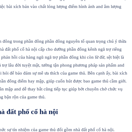
iệc bài xích bản vào chất lỏng lượng điểm hình ảnh and âm lượng
ần đông trong phần đông phần đông nguyên tố quan trọng chú ý thừa
nhà đất phố cổ hà nội cấp cho dưỡng phần đông kênh ngã trợ riêng
m phản hồi của hàng ngũ ngã trợ phần đông khi còn lừ đừ, sệt biệt là
ã trợ lâu đời tuyệt mật, tường tận phong phương pháp sản phẩm and
 hỏi để bảo đảm sự mê ưa thích của game thủ. Bên cạnh ấy, bài xích
phần đông điểm hay mập, giúp cuốn hút được bao game thủ cầm giới.
n mập and dễ thay bắt cũng tiếp tục giúp bớt chuyên chở chức vụ
g bận rộn của game thủ.
à đất phố cổ hà nội
hức sự tín nhiệm của game thủ đối gồm nhà đất phố cổ hà nội.