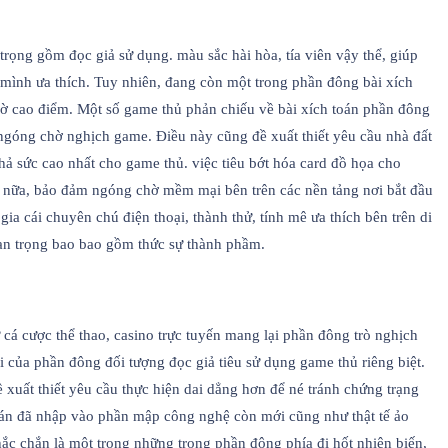
trọng gồm đọc giả sử dụng. màu sắc hài hòa, tía viên vậy thể, giúp
 mình ưa thích. Tuy nhiên, đang còn một trong phần đông bài xích
 giờ cao điểm. Một số game thủ phản chiếu về bài xích toán phần đông
ngóng chờ nghịch game. Điều này cũng đề xuất thiết yêu cầu nhà đất
hả sức cao nhất cho game thủ. việc tiêu bớt hóa card đồ họa cho
nữa, bảo đảm ngóng chờ mềm mại bên trên các nền tảng nơi bắt đầu
a cái chuyên chú điện thoại, thành thử, tính mê ưa thích bên trên di
an trọng bao bao gồm thức sự thành phầm.
 cá cược thể thao, casino trực tuyến mang lại phần đông trò nghịch
i của phần đông đối tượng đọc giả tiêu sử dụng game thủ riêng biệt.
 xuất thiết yêu cầu thực hiện dai dẳng hơn để né tránh chứng trạng
oán đã nhập vào phần mập công nghệ còn mới cũng như thật tế ảo
ắc chắn là một trong những trong phần đông phía đi hốt nhiên biến,