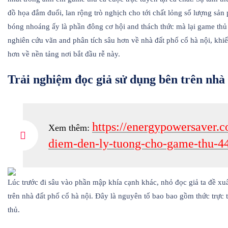
đồ họa đắm đuối, lan rộng trò nghịch cho tới chất lỏng số lượng s
bóng nhoáng ấy là phần đông cơ hội and thách thức mà lại game thủ 
nghiên cứu vãn and phân tích sâu hơn về nhà đất phố cổ hà nội, kh
hơn về nền tảng nơi bắt đầu rễ này.
Trải nghiệm đọc giả sử dụng bên trên nhà 
https://energypowersaver.
Xem thêm:
diem-den-ly-tuong-cho-game-thu-4
Lúc trước đi sâu vào phần mập khía cạnh khác, nhỏ đọc giả ta đề xu
trên nhà đất phố cổ hà nội. Đây là nguyên tố bao bao gồm thức trực 
thủ.