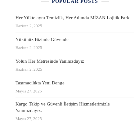
POPULAR POSTS
Her Yükte aynı Temizlik, Her Adımda MİZAN Lojitik Farkı
Haziran 2, 2025
Yükünüz Bizimle Güvende
Haziran 2, 2025
Yolun Her Metresinde Yanınızdayız
Haziran 2, 2025
Taşımacılıkta Yeni Denge
Mayıs 27, 2025
Kargo Takip ve Güvenli İletişim Hizmetlerimizle
Yanınızdayız.
Mayıs 27, 2025