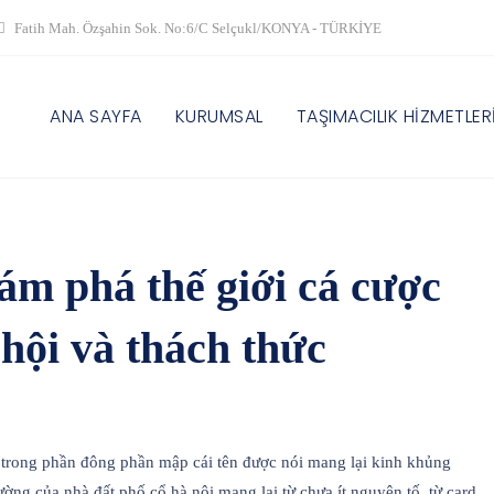
Fatih Mah. Özşahin Sok. No:6/C Selçukl/KONYA - TÜRKİYE
ANA SAYFA
KURUMSAL
TAŞIMACILIK HİZMETLER
ám phá thế giới cá cược
 hội và thách thức
 trong phần đông phần mập cái tên được nói mang lại kinh khủng
ường của nhà đất phố cổ hà nội mang lại từ chưa ít nguyên tố, từ card