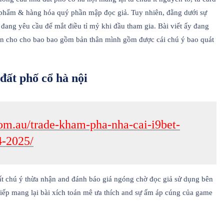
ản phẩm & hàng hóa quý phần mập đọc giả. Tuy nhiên, đằng dưới sự
đang yêu cầu để mắt điều tỉ mỷ khi đầu tham gia. Bài viết ấy đang
iến cho cho bao bao gồm bản thân mình gồm được cái chú ý bao quát
đất phố cổ hà nội
com.au/trade-kham-pha-nha-cai-i9bet-
4-2025/
ất chú ý thừa nhận and đánh báo giá ngóng chờ đọc giả sử dụng bên
tiếp mang lại bài xích toán mê ưa thích and sự ấm áp cúng của game