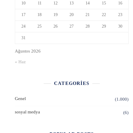
10
11
12
13
14
15
16
17
18
19
20
21
22
23
24
25
26
27
28
29
30
31
Ağustos 2026
« Haz
CATEGORIES
Genel
(1.000)
sosyal medya
(6)