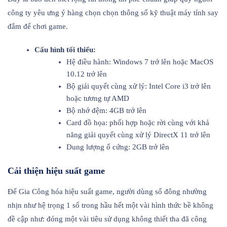
công ty yêu ưng ý hàng chọn chọn thông số kỹ thuật máy tính say
đắm để chơi game.
Cấu hình tối thiểu:
Hệ điều hành: Windows 7 trở lên hoặc MacOS
10.12 trở lên
Bộ giải quyết cùng xử lý: Intel Core i3 trở lên
hoặc tương tự AMD
Bộ nhớ đệm: 4GB trở lên
Card đồ họa: phối hợp hoặc rời cùng với khả
năng giải quyết cùng xử lý DirectX 11 trở lên
Dung lượng ổ cứng: 2GB trở lên
Cải thiện hiệu suất game
Để Gia Công hóa hiệu suất game, người dùng số đông nhường
nhịn như hệ trọng 1 số trong hầu hết một vài hình thức bề không
đề cập như: đóng một vài tiêu sử dụng không thiết tha đã công