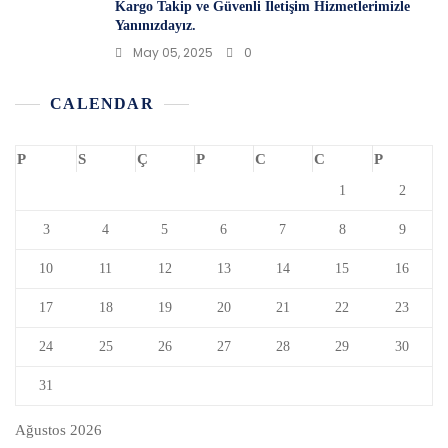
Kargo Takip ve Güvenli İletişim Hizmetlerimizle
Yanınızdayız.
May 05, 2025
0
CALENDAR
P
S
Ç
P
C
C
P
1
2
3
4
5
6
7
8
9
10
11
12
13
14
15
16
17
18
19
20
21
22
23
24
25
26
27
28
29
30
31
Ağustos 2026