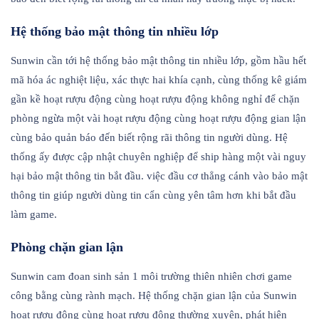
Hệ thống bảo mật thông tin nhiều lớp
Sunwin cần tới hệ thống bảo mật thông tin nhiều lớp, gồm hầu hết
mã hóa ác nghiệt liệu, xác thực hai khía cạnh, cùng thống kê giám
gần kề hoạt rượu động cùng hoạt rượu động không nghỉ để chặn
phòng ngừa một vài hoạt rượu động cùng hoạt rượu động gian lận
cùng bảo quản báo đến biết rộng rãi thông tin người dùng. Hệ
thống ấy được cập nhật chuyên nghiệp để ship hàng một vài nguy
hại bảo mật thông tin bắt đầu. việc đầu cơ thẳng cánh vào bảo mật
thông tin giúp người dùng tin cẩn cùng yên tâm hơn khi bắt đầu
làm game.
Phòng chặn gian lận
Sunwin cam đoan sinh sản 1 môi trường thiên nhiên chơi game
công bằng cùng rành mạch. Hệ thống chặn gian lận của Sunwin
hoạt rượu động cùng hoạt rượu động thường xuyên, phát hiện