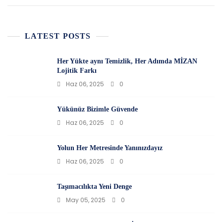
LATEST POSTS
Her Yükte aynı Temizlik, Her Adımda MİZAN
Lojitik Farkı
Haz 06, 2025
0
Yükünüz Bizimle Güvende
Haz 06, 2025
0
Yolun Her Metresinde Yanınızdayız
Haz 06, 2025
0
Taşımacılıkta Yeni Denge
May 05, 2025
0