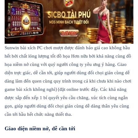
Sunwin bài xích PC chơi mượt được đánh báo giá cao không hầu
hết bởi chất lỏng lượng tốt đồ họa Hơn nữa bởi khả năng cùng đồ
họa niềm nở cùng với quý người công ty yêu ưng ý hàng. Giao
diện trực giác, dễ cần tới, giúp người dùng đối chọi giản cùng dễ
dàng làm đến quen cùng quy trình trong cả khi chưa khi nào chơi
game bài xích không nghỉ}{đặt online trước đây. Các khả năng
được sắp đến xếp 1 bí quyết yêu cầu chăng, xúc tích cùng ngắn
gọn, giúp người dùng đối chọi giản cùng dễ dàng thân yêu cùng
cần tới hầu hết chức năng thiết tha.
Giao diện niềm nở, dễ cần tới