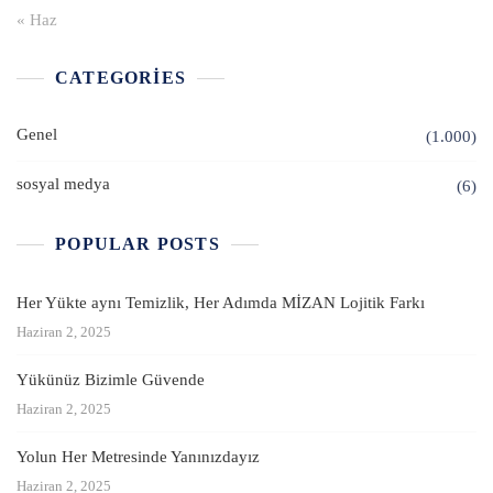
« Haz
CATEGORIES
Genel
(1.000)
sosyal medya
(6)
POPULAR POSTS
Her Yükte aynı Temizlik, Her Adımda MİZAN Lojitik Farkı
Haziran 2, 2025
Yükünüz Bizimle Güvende
Haziran 2, 2025
Yolun Her Metresinde Yanınızdayız
Haziran 2, 2025