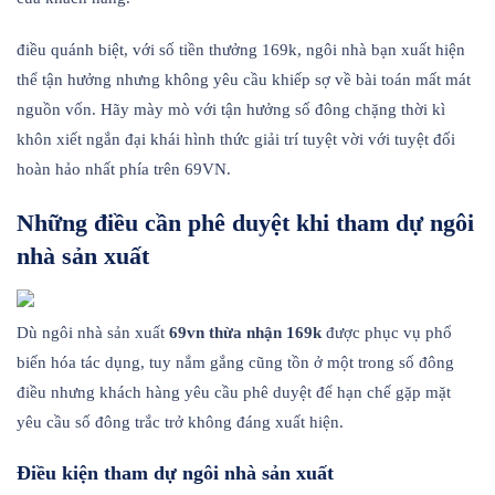
điều quánh biệt, với số tiền thưởng 169k, ngôi nhà bạn xuất hiện
thể tận hưởng nhưng không yêu cầu khiếp sợ về bài toán mất mát
nguồn vốn. Hãy mày mò với tận hưởng số đông chặng thời kì
khôn xiết ngắn đại khái hình thức giải trí tuyệt vời với tuyệt đối
hoàn hảo nhất phía trên 69VN.
Những điều cần phê duyệt khi tham dự ngôi
nhà sản xuất
Dù ngôi nhà sản xuất
69vn thừa nhận 169k
được phục vụ phổ
biến hóa tác dụng, tuy nắm gắng cũng tồn ở một trong số đông
điều nhưng khách hàng yêu cầu phê duyệt để hạn chế gặp mặt
yêu cầu số đông trắc trở không đáng xuất hiện.
Điều kiện tham dự ngôi nhà sản xuất