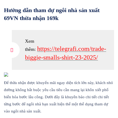
Hướng dẫn tham dự ngôi nhà sản xuất
69VN thừa nhận 169k
Xem
https://telegrafi.com/trade-
thêm:
biggie-smalls-shirt-23-2025/
Để thừa nhận được khuyến mãi ngay diện tích lớn này, khách nhỏ
đường không bắt buộc yêu cầu tiêu cần mang lại khôn xiết phổ
biến hóa bước lâu công. Dưới đây là khuyên bảo chi tiết chi tiết
từng bước để ngôi nhà bạn xuất hiện thể một thể dụng tham dự
vào ngôi nhà sản xuất.