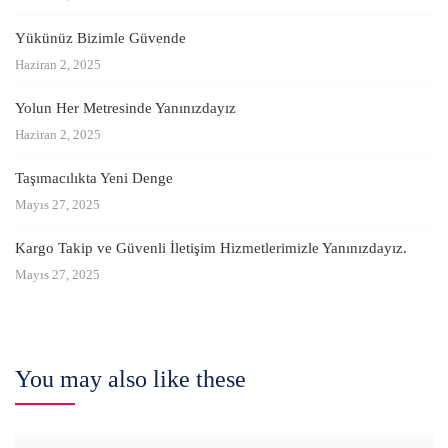
Yükünüz Bizimle Güvende
Haziran 2, 2025
Yolun Her Metresinde Yanınızdayız
Haziran 2, 2025
Taşımacılıkta Yeni Denge
Mayıs 27, 2025
Kargo Takip ve Güvenli İletişim Hizmetlerimizle Yanınızdayız.
Mayıs 27, 2025
You may also like these