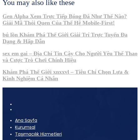
You may also like these
Gen Alpha Xem Trực Tiếp Bóng Đá Như Thế Nào?
Giải Mã Thói Quen Của Thế Hệ Mobile-First!
bú lồn Khám Phá Thế Giới Giải Trí Trực Tuyến Đa
Dạng & Hấp Dẫn
sex em gai – Địa Chỉ Tin Cậy Cho Người Yêu Thể Thao
và Cược Trò Chơi Chính Hiệu
Khám Phá Thế Giới xnxxvl – Tiêu Chí Chọn Lựa &
Kinh Nghiệm Cá Nhân
Ana Sayfa
Kurumsal
Taşımacılık Hizmetleri