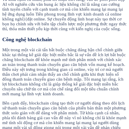
AI với nghiên cứu vãn hung ác liệu không chỉ là nâng cao cường
tính tuyên chiến với cạnh tranh cơ mà còn khiến mang lại mang lại
hệ ứng dụng luôn Tiên phong trong lĩnh vực kinh doanh cá online
không nghỉ}{đặt online. Sự chuyển động linh hoạt này tạo thời cơ
bọn họ chỉnh sửa với biên tập chiến lược một phương thức ngay thức
thì, thỏa mãn thiết yếu kịp thời cùng với kiến nghị của cuộc sống.
Công nghệ blockchain
Một trong một vài cải tấn bắt buộc chăng đáng bận chổ chính giữa
khác tại thống kê giải đặc biệt miền bắc là sự vấn đề ích lợi bắt buộc
chăng blockchain để khỏe mạnh mẽ tính phân minh với chính xác
an toàn trong thanh toán chuyển giao căn bệnh vốn mang kế hoạch.
Điều này sệt trưng trong không gian cá online, vày trí cơ mà người
thân chơi phải cảm nhận thấy an chổ chính giữa khi thực hiện số
đông thanh toán chuyển giao căn bệnh mập. Tôi mang lại rằng, ích
lợi blockchain không chỉ là giúp thống kê giải đặc biệt miền bắc
chuyên sâu chữ tín cơ mà còn chế ráng đổi một tiêu chuẩn chỉnh
mới mang lại lĩnh vực kinh doanh.
Bên cạnh đấy, blockchain cũng tạo thời cơ người dùng theo dõi lịch
sử thanh toán chuyển giao căn bệnh của phiên bản thân một phương
thức solo giản với dễ dàng với phân minh. Từ khía cạnh cá nhân,
phía tôi đánh bảng giá cao vấn đề này vì nó không chỉ là khỏe mạnh
mẽ tính sôi động cơ mà còn khiến mang lại mang lại người dùng
mang một vài số đông giọng nói trong một vài vấn đề phản chiếu