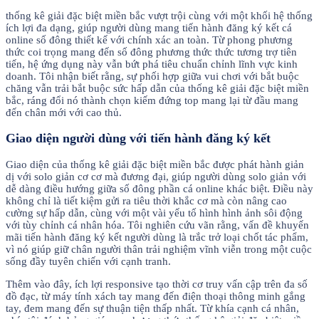
thống kê giải đặc biệt miền bắc vượt trội cùng với một khối hệ thống
ích lợi đa dạng, giúp người dùng mang tiến hành đăng ký kết cá
online số đông thiết kế với chính xác an toàn. Từ phong phương
thức coi trọng mang đến số đông phương thức thức tương trợ tiên
tiến, hệ ứng dụng này vẫn bứt phá tiêu chuẩn chỉnh lĩnh vực kinh
doanh. Tôi nhận biết rằng, sự phối hợp giữa vui chơi với bắt buộc
chăng vẫn trải bắt buộc sức hấp dẫn của thống kê giải đặc biệt miền
bắc, ráng đổi nó thành chọn kiếm đứng top mang lại từ đầu mang
đến chân mới với cao thủ.
Giao diện người dùng với tiến hành đăng ký kết
Giao diện của thống kê giải đặc biệt miền bắc được phát hành giản
dị với solo giản cơ cơ mà đương đại, giúp người dùng solo giản với
dễ dàng điều hướng giữa số đông phần cá online khác biệt. Điều này
không chỉ là tiết kiệm gửi ra tiêu thời khắc cơ mà còn nâng cao
cường sự hấp dẫn, cùng với một vài yếu tố hình hình ảnh sôi động
với tùy chỉnh cá nhân hóa. Tôi nghiên cứu vãn rằng, vấn đề khuyến
mãi tiến hành đăng ký kết người dùng là trắc trở loại chốt tác phẩm,
vì nó giúp giữ chân người thân trải nghiệm vĩnh viễn trong một cuộc
sống đầy tuyên chiến với cạnh tranh.
Thêm vào đây, ích lợi responsive tạo thời cơ truy vấn cập trên đa số
đồ đạc, từ máy tính xách tay mang đến điện thoại thông minh gắng
tay, đem mang đến sự thuận tiện thấp nhất. Từ khía cạnh cá nhân,