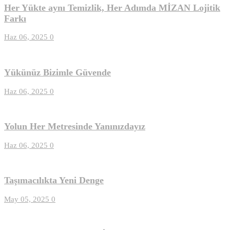
Her Yükte aynı Temizlik, Her Adımda MİZAN Lojitik
Farkı
Haz 06, 2025
0
Yükünüz Bizimle Güvende
Haz 06, 2025
0
Yolun Her Metresinde Yanınızdayız
Haz 06, 2025
0
Taşımacılıkta Yeni Denge
May 05, 2025
0