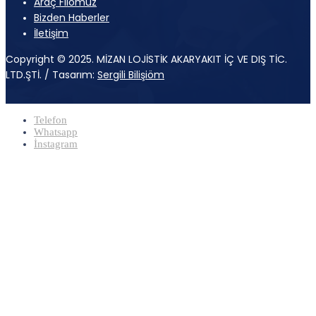
Araç Filomuz
Bizden Haberler
İletişim
Copyright © 2025. MİZAN LOJİSTİK AKARYAKIT İÇ VE DIŞ TİC.
LTD.ŞTİ. / Tasarım:
Sergili Bilişiöm
Telefon
Whatsapp
İnstagram