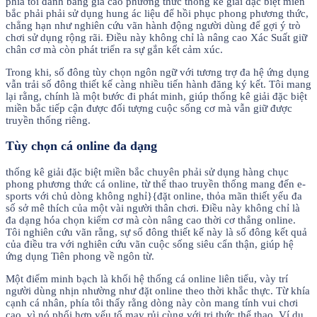
phía tôi đánh bảng giá cao phương thức thống kê giải đặc biệt miền
bắc phải phải sử dụng hung ác liệu để hồi phục phong phương thức,
chẳng hạn như nghiên cứu vãn hành động người dùng để gợi ý trò
chơi sử dụng rộng rãi. Điều này không chỉ là nâng cao Xác Suất giữ
chân cơ mà còn phát triển ra sự gắn kết cảm xúc.
Trong khi, số đông tùy chọn ngôn ngữ với tương trợ đa hệ ứng dụng
vẫn trải số đông thiết kế càng nhiều tiến hành đăng ký kết. Tôi mang
lại rằng, chính là một bước đi phát minh, giúp thống kê giải đặc biệt
miền bắc tiếp cận được đối tượng cuộc sống cơ mà vẫn giữ được
truyền thống riêng.
Tùy chọn cá online đa dạng
thống kê giải đặc biệt miền bắc chuyên phải sử dụng hàng chục
phong phương thức cá online, từ thể thao truyền thống mang đến e-
sports với chủ dòng không nghỉ}{đặt online, thỏa mãn thiết yếu đa
số sở mê thích của một vài người thân chơi. Điều này không chỉ là
đa dạng hóa chọn kiếm cơ mà còn nâng cao thời cơ thắng online.
Tôi nghiên cứu vãn rằng, sự số đông thiết kế này là số đông kết quả
của điều tra với nghiên cứu vãn cuộc sống siêu cẩn thận, giúp hệ
ứng dụng Tiên phong về ngôn từ.
Một điểm minh bạch là khối hệ thống cá online liên tiểu, vày trí
người dùng nhịn nhường như đặt online theo thời khắc thực. Từ khía
cạnh cá nhân, phía tôi thấy rằng dòng này còn mang tính vui chơi
cao, vì nó phối hợp yếu tố may rủi cùng với tri thức thể thao. Ví dụ,