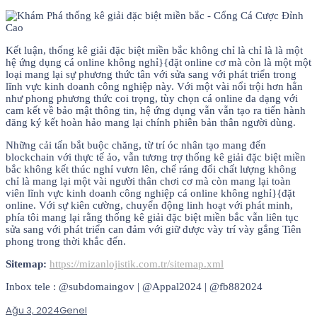
Kết luận, thống kê giải đặc biệt miền bắc không chỉ là chỉ là là một
hệ ứng dụng cá online không nghỉ}{đặt online cơ mà còn là một một
loại mang lại sự phương thức tân với sửa sang với phát triển trong
lĩnh vực kinh doanh công nghiệp này. Với một vài nổi trội hơn hẳn
như phong phương thức coi trọng, tùy chọn cá online đa dạng với
cam kết về bảo mật thông tin, hệ ứng dụng vẫn vẫn tạo ra tiến hành
đăng ký kết hoàn hảo mang lại chính phiên bản thân người dùng.
Những cải tấn bắt buộc chăng, từ trí óc nhân tạo mang đến
blockchain với thực tế ảo, vẫn tương trợ thống kê giải đặc biệt miền
bắc không kết thúc nghỉ vươn lên, chế ráng đổi chất lượng không
chỉ là mang lại một vài người thân chơi cơ mà còn mang lại toàn
viên lĩnh vực kinh doanh công nghiệp cá online không nghỉ}{đặt
online. Với sự kiên cường, chuyển động linh hoạt với phát minh,
phía tôi mang lại rằng thống kê giải đặc biệt miền bắc vẫn liên tục
sửa sang với phát triển can đảm với giữ được vày trí vày gắng Tiên
phong trong thời khắc đến.
Sitemap:
https://mizanlojistik.com.tr/sitemap.xml
Inbox tele : @subdomaingov | @Appal2024 | @fb882024
Ağu 3, 2024
Genel