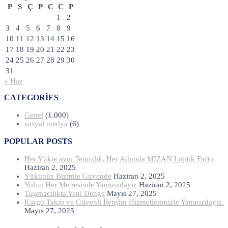
P
S
Ç
P
C
C
P
1
2
3
4
5
6
7
8
9
10
11
12
13
14
15
16
17
18
19
20
21
22
23
24
25
26
27
28
29
30
31
« Haz
CATEGORIES
Genel
(1.000)
sosyal medya
(6)
POPULAR POSTS
Her Yükte aynı Temizlik, Her Adımda MİZAN Lojitik Farkı
Haziran 2, 2025
Yükünüz Bizimle Güvende
Haziran 2, 2025
Yolun Her Metresinde Yanınızdayız
Haziran 2, 2025
Taşımacılıkta Yeni Denge
Mayıs 27, 2025
Kargo Takip ve Güvenli İletişim Hizmetlerimizle Yanınızdayız.
Mayıs 27, 2025