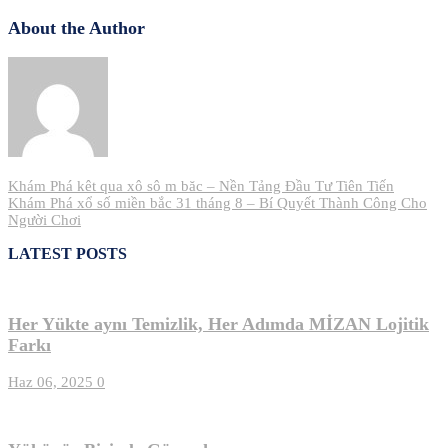
About the Author
Yazı
Khám Phá kêt qua xô sô m băc – Nền Tảng Đầu Tư Tiên Tiến
Khám Phá xổ số miền bắc 31 tháng 8 – Bí Quyết Thành Công Cho
gezinmesi
Người Chơi
LATEST POSTS
Her Yükte aynı Temizlik, Her Adımda MİZAN Lojitik
Farkı
Haz 06, 2025
0