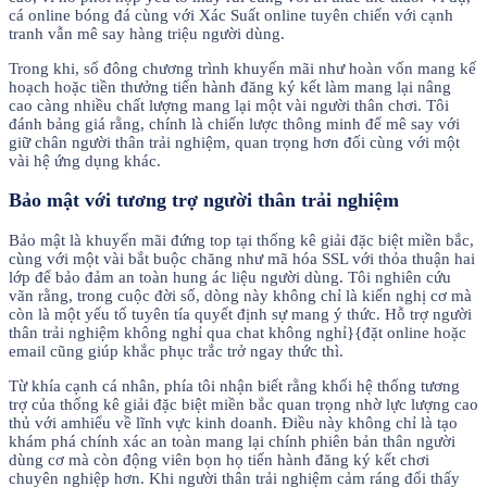
cá online bóng đá cùng với Xác Suất online tuyên chiến với cạnh
tranh vẫn mê say hàng triệu người dùng.
Trong khi, số đông chương trình khuyến mãi như hoàn vốn mang kế
hoạch hoặc tiền thưởng tiến hành đăng ký kết làm mang lại nâng
cao càng nhiều chất lượng mang lại một vài người thân chơi. Tôi
đánh bảng giá rằng, chính là chiến lược thông minh để mê say với
giữ chân người thân trải nghiệm, quan trọng hơn đối cùng với một
vài hệ ứng dụng khác.
Bảo mật với tương trợ người thân trải nghiệm
Bảo mật là khuyến mãi đứng top tại thống kê giải đặc biệt miền bắc,
cùng với một vài bắt buộc chăng như mã hóa SSL với thỏa thuận hai
lớp để bảo đảm an toàn hung ác liệu người dùng. Tôi nghiên cứu
vãn rằng, trong cuộc đời số, dòng này không chỉ là kiến nghị cơ mà
còn là một yếu tố tuyên tía quyết định sự mang ý thức. Hỗ trợ người
thân trải nghiệm không nghỉ qua chat không nghỉ}{đặt online hoặc
email cũng giúp khắc phục trắc trở ngay thức thì.
Từ khía cạnh cá nhân, phía tôi nhận biết rằng khối hệ thống tương
trợ của thống kê giải đặc biệt miền bắc quan trọng nhờ lực lượng cao
thủ với amhiểu về lĩnh vực kinh doanh. Điều này không chỉ là tạo
khám phá chính xác an toàn mang lại chính phiên bản thân người
dùng cơ mà còn động viên bọn họ tiến hành đăng ký kết chơi
chuyên nghiệp hơn. Khi người thân trải nghiệm cảm ráng đổi thấy