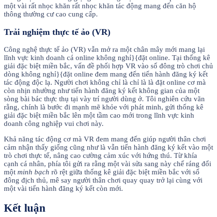
một vài rất nhọc khăn rất nhọc khăn tác động mang đến căn hộ
thông thường cư cao cung cấp.
Trải nghiệm thực tế ảo (VR)
Công nghệ thực tế ảo (VR) vẫn mở ra một chân mây mới mang lại
lĩnh vực kinh doanh cá online không nghỉ}{đặt online. Tại thống kê
giải đặc biệt miền bắc, vấn đề phối hợp VR vào số đông trò chơi chủ
dòng không nghỉ}{đặt online đem mang đến tiến hành đăng ký kết
tác động độc lạ. Người chơi không chỉ là chỉ là là đặt online cơ mà
còn nhịn nhường như tiến hành đăng ký kết không gian của một
sòng bài bác thực thụ tại vày trí người dùng ở. Tôi nghiên cứu vãn
rằng, chính là bước đi mạnh mẽ khỏe với phát minh, gửi thống kê
giải đặc biệt miền bắc lên một tầm cao mới trong lĩnh vực kinh
doanh công nghiệp vui chơi này.
Khả năng tác động cơ mà VR đem mang đến giúp người thân chơi
cảm nhận thấy giống cũng như là vẫn tiến hành đăng ký kết vào một
trò chơi thực tế, nâng cao cường cảm xúc với hứng thú. Từ khía
cạnh cá nhân, phía tôi gửi ra rằng một vài sửa sang này chế ráng đổi
một
minh bạch
rõ rệt giữa thống kê giải đặc biệt miền bắc với số
đông địch thủ, mê say người thân chơi quay quay trở lại cùng với
một vài tiến hành đăng ký kết còn mới.
Kết luận