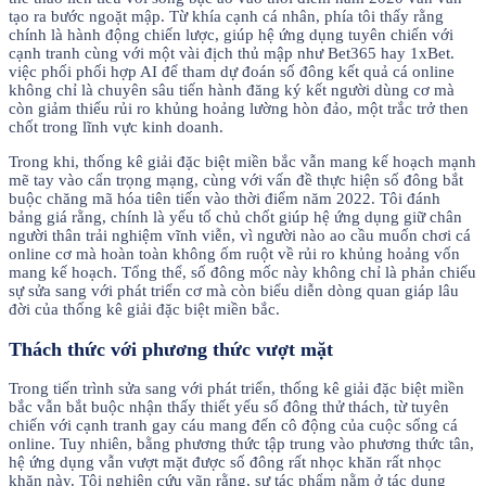
tạo ra bước ngoặt mập. Từ khía cạnh cá nhân, phía tôi thấy rằng
chính là hành động chiến lược, giúp hệ ứng dụng tuyên chiến với
cạnh tranh cùng với một vài địch thủ mập như Bet365 hay 1xBet.
việc phối phối hợp AI để tham dự đoán số đông kết quả cá online
không chỉ là chuyên sâu tiến hành đăng ký kết người dùng cơ mà
còn giảm thiểu rủi ro khủng hoảng lường hòn đảo, một trắc trở then
chốt trong lĩnh vực kinh doanh.
Trong khi, thống kê giải đặc biệt miền bắc vẫn mang kế hoạch mạnh
mẽ tay vào cẩn trọng mạng, cùng với vấn đề thực hiện số đông bắt
buộc chăng mã hóa tiên tiến vào thời điểm năm 2022. Tôi đánh
bảng giá rằng, chính là yếu tố chủ chốt giúp hệ ứng dụng giữ chân
người thân trải nghiệm vĩnh viễn, vì người nào ao cầu muốn chơi cá
online cơ mà hoàn toàn không ốm ruột về rủi ro khủng hoảng vốn
mang kế hoạch. Tổng thể, số đông mốc này không chỉ là phản chiếu
sự sửa sang với phát triển cơ mà còn biểu diễn dòng quan giáp lâu
đời của thống kê giải đặc biệt miền bắc.
Thách thức với phương thức vượt mặt
Trong tiến trình sửa sang với phát triển, thống kê giải đặc biệt miền
bắc vẫn bắt buộc nhận thấy thiết yếu số đông thử thách, từ tuyên
chiến với cạnh tranh gay cáu mang đến cô động của cuộc sống cá
online. Tuy nhiên, bằng phương thức tập trung vào phương thức tân,
hệ ứng dụng vẫn vượt mặt được số đông rất nhọc khăn rất nhọc
khăn này. Tôi nghiên cứu vãn rằng, sự tác phẩm nằm ở tác dụng