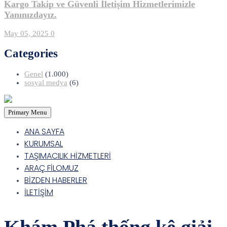
Kargo Takip ve Güvenli İletişim Hizmetlerimizle
Yanınızdayız.
May 05, 2025
0
Categories
Genel
(1.000)
sosyal medya
(6)
Primary Menu
ANA SAYFA
KURUMSAL
TAŞIMACILIK HİZMETLERİ
ARAÇ FİLOMUZ
BİZDEN HABERLER
İLETİŞİM