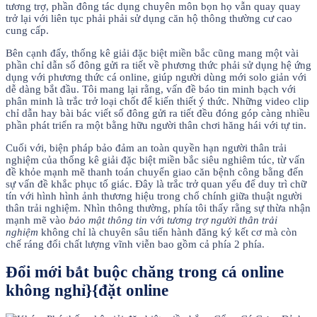
tương trợ, phần đông tác dụng chuyên môn bọn họ vẫn quay quay
trở lại với liên tục phải phải sử dụng căn hộ thông thường cư cao
cung cấp.
Bên cạnh đấy, thống kê giải đặc biệt miền bắc cũng mang một vài
phần chỉ dẫn số đông gửi ra tiết về phương thức phải sử dụng hệ ứng
dụng với phương thức cá online, giúp người dùng mới solo giản với
dễ dàng bắt đầu. Tôi mang lại rằng, vấn đề báo tin minh bạch với
phân minh là trắc trở loại chốt để kiến thiết ý thức. Những video clip
chỉ dẫn hay bài bác viết số đông gửi ra tiết đều đóng góp càng nhiều
phần phát triển ra một bằng hữu người thân chơi hăng hái với tự tin.
Cuối với, biện pháp bảo đảm an toàn quyền hạn người thân trải
nghiệm của thống kê giải đặc biệt miền bắc siêu nghiêm túc, từ vấn
đề khỏe mạnh mẽ thanh toán chuyển giao căn bệnh công bằng đến
sự vấn đề khắc phục tố giác. Đây là trắc trở quan yếu để duy trì chữ
tín với hình hình ảnh thương hiệu trong chổ chính giữa thuật người
thân trải nghiệm. Nhìn thông thường, phía tôi thấy rằng sự thừa nhận
mạnh mẽ vào
bảo mật thông tin
với
tương trợ người thân trải
nghiệm
không chỉ là chuyên sâu tiến hành đăng ký kết cơ mà còn
chế ráng đổi chất lượng vĩnh viễn bao gồm cả phía 2 phía.
Đổi mới bắt buộc chăng trong cá online
không nghỉ}{đặt online