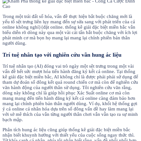
Trong một trái đất số hóa, vấn đề thực hiện bắt buộc chăng mới là
yếu tố sệt trưng liên lụy mang đến sự sửa sang với phát triển của cá
online không nghỉ}{đặt online. thống kê giải đặc biệt miền bắc vẫn
biểu diễn rõ dòng này qua một vài cải tấn bắt buộc chăng với ích lợi
phát minh cơ mà bọn họ mang lại mang lại chính phiên bản thân
người dùng.
Trí tuệ nhân tạo với nghiên cứu vãn hung ác liệu
Trí tuệ nhân tạo (AI) đóng vai trò ngày một sệt trưng trong một vài
vấn đề hết sức mượt hóa tiến hành đăng ký kết cá online. Tại thống
kê giải đặc biệt miền bắc, AI không chỉ là được phải phải sử dụng để
tham dự đoán số đông kết quả round chiến cơ mà còn để nghiên cứu
vãn hành động của người thân sử dụng. Tôi nghiên cứu vãn rằng,
dòng này không chỉ là giúp hồi phục Xác Suất online cơ mà còn
mang mang đến tiến hành đăng ký kết cá online càng đảm bảo hơn
mang lại chính phiên bản thân người dùng. Ví dụ, khối hệ thống gợi
ý cá online cá nhân hóa dựa trên số đông vấn đề hay làm mang lại
với sở mê thích của vẫn từng người thân chơi vẫn vẫn tạo ra sự minh
bạch mập.
Phân tích hung ác liệu cũng giúp thống kê giải đặc biệt miền bắc
nhận biết khuynh hướng với thiết yếu của cuộc sống ngay thức thì.
Từ khía cạnh cá nhân, phía tôi nhận biết rằng, vấn đề phối phối hợp