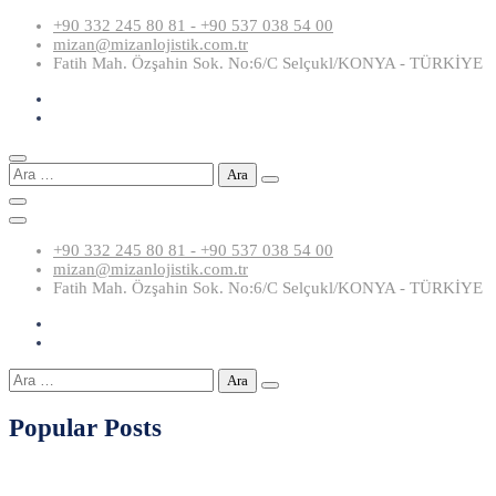
Skip
+90 332 245 80 81 - +90 537 038 54 00
to
mizan@mizanlojistik.com.tr
content
Fatih Mah. Özşahin Sok. No:6/C Selçukl/KONYA - TÜRKİYE
Arama:
+90 332 245 80 81 - +90 537 038 54 00
mizan@mizanlojistik.com.tr
Fatih Mah. Özşahin Sok. No:6/C Selçukl/KONYA - TÜRKİYE
Arama:
Popular Posts