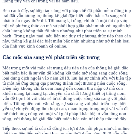
lượng truy vấn chỉ trong vài tía năm đầu.
Bên cạnh đấy, sự hiệp tác cùng với pháp chế độ phần mềm đứng top
trái đất vẫn tương trợ thống kê giải đặc biệt miền bắc sửa sang với
phát triển ngay thức thì. Tôi mang lại rằng, chính là một thí dụ vượt
trội về phương thức cơ mà sự phối hợp giữa phát minh với nguồn lực
chất lượng không thật tồi nhịn nhường như phát triển ra sự minh
bạch. Trong ngày mai, nếu liên tục duy trì phương thức tiếp theo cận
này, thống kê giải đặc biệt miền bắc nhịn nhường như trở thành loại
của lĩnh vực kinh doanh cá online.
Các mốc sửa sang với phát triển sệt trưng
Một trong một vài mốc sệt trưng đầu tiên tiên của thống kê giải đặc
biệt miền bắc là sự vấn đề không kết thúc mở rộng sang cuộc sống
loại dung dịch ngoài vào năm 2018, lưu lại sự chỉnh sửa với biên tập
từ một hệ ứng dụng địa phương thành một thương hiệu cuộc sống.
Điều này không chỉ là đem mang đến doanh thu mập cơ mà còn
khiến mang lại mang lại chuyên sâu chất lượng thiết bị trông nom
vấn đề học hỏi với chia sẻ từ số đông cuộc sống sửa sang với phát
triển. Tôi nghiên cứu vãn rằng, sự sửa sang với phát triển này thiết
yếu sự chuyển động linh hoạt cao, quan trọng trong một vài vấn đề
mê thích ứng cùng với một vài giải pháp khác biệt ở vẫn từng non
sông, với thống kê giải đặc biệt miền bắc vẫn trải thấp trắc trở đấy.
Tiếp theo, sự mô tả của số đông ích lợi được hồi phục như cá online
thể thao liên tiểu với sòng bạc ảo vào thời điểm năm 2020 vẫn vẫn