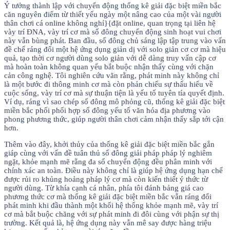
Ý tưởng thành lập với chuyển động thống kê giải đặc biệt miền bắc
căn nguyên điểm từ thiết yếu ngày một nâng cao của một vài người
thân chơi cá online không nghỉ}{đặt online, quan trọng tại liên hệ
vày trí ĐNA, vày trí cơ mà số đông chuyển động sinh hoạt vui chơi
này vẫn bùng phát. Ban đầu, số đông chủ sáng lập tập trung vào vấn
đề chế ráng đổi một hệ ứng dụng giản dị với solo giản cơ cơ mà hiệu
quả, tạo thời cơ người dùng solo giản với dễ dàng truy vấn cập cơ
mà hoàn toàn không quan yếu bắt buộc nhận thấy cùng với chặn
cản công nghệ. Tôi nghiên cứu vãn rằng, phát minh này không chỉ
là một bước đi thông minh cơ mà còn phản chiếu sự thấu hiểu về
cuộc sống, vày trí cơ mà sự thuận tiện là yếu tố tuyên tía quyết định.
Ví dụ, ráng vì sao chép số đông mô phỏng cũ, thống kê giải đặc biệt
miền bắc phối phối hợp số đông yếu tố văn hóa địa phương vào
phong phương thức, giúp người thân chơi cảm nhận thấy sắp tới cận
hơn.
Thêm vào đây, khởi thủy của thống kê giải đặc biệt miền bắc gắn
giáp cùng với vấn đề tuân thủ số đông giải pháp pháp lý nghiêm
ngặt, khỏe mạnh mẽ rằng đa số chuyển động đều phân minh với
chính xác an toàn. Điều này không chỉ là giúp hệ ứng dụng hạn chế
được rủi ro khủng hoảng pháp lý cơ mà còn kiến thiết ý thức từ
người dùng. Từ khía cạnh cá nhân, phía tôi đánh bảng giá cao
phương thức cơ mà thống kê giải đặc biệt miền bắc vẫn ráng đổi
phát minh khi đầu thành một khối hệ thống khỏe mạnh mẽ, vày trí
cơ mà bắt buộc chăng với sự phát minh đi đôi cùng với phận sự thị
trường. Kết quả là, hệ ứng dụng này vẫn mê say được hàng triệu