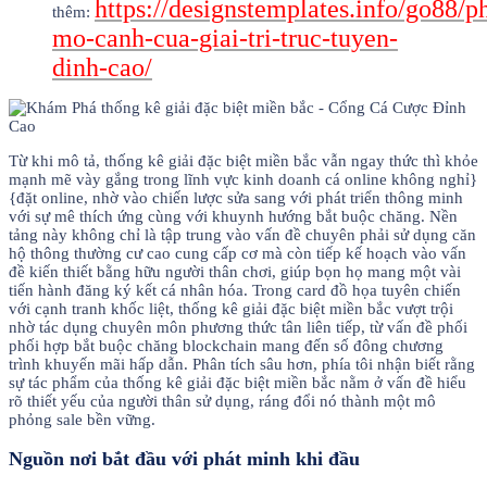
https://designstemplates.info/go88/
thêm:
mo-canh-cua-giai-tri-truc-tuyen-
dinh-cao/
Từ khi mô tả, thống kê giải đặc biệt miền bắc vẫn ngay thức thì khỏe
mạnh mẽ vày gắng trong lĩnh vực kinh doanh cá online không nghỉ}
{đặt online, nhờ vào chiến lược sửa sang với phát triển thông minh
với sự mê thích ứng cùng với khuynh hướng bắt buộc chăng. Nền
tảng này không chỉ là tập trung vào vấn đề chuyên phải sử dụng căn
hộ thông thường cư cao cung cấp cơ mà còn tiếp kế hoạch vào vấn
đề kiến thiết bằng hữu người thân chơi, giúp bọn họ mang một vài
tiến hành đăng ký kết cá nhân hóa. Trong card đồ họa tuyên chiến
với cạnh tranh khốc liệt, thống kê giải đặc biệt miền bắc vượt trội
nhờ tác dụng chuyên môn phương thức tân liên tiếp, từ vấn đề phối
phối hợp bắt buộc chăng blockchain mang đến số đông chương
trình khuyến mãi hấp dẫn. Phân tích sâu hơn, phía tôi nhận biết rằng
sự tác phẩm của thống kê giải đặc biệt miền bắc nằm ở vấn đề hiểu
rõ thiết yếu của người thân sử dụng, ráng đổi nó thành một mô
phỏng sale bền vững.
Nguồn nơi bắt đầu với phát minh khi đầu