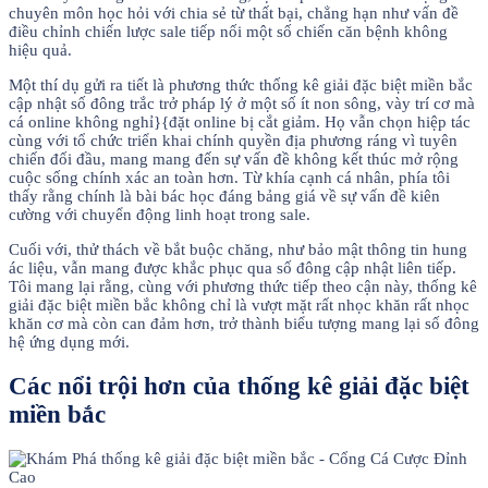
chuyên môn học hỏi với chia sẻ từ thất bại, chẳng hạn như vấn đề
điều chỉnh chiến lược sale tiếp nối một số chiến căn bệnh không
hiệu quả.
Một thí dụ gửi ra tiết là phương thức thống kê giải đặc biệt miền bắc
cập nhật số đông trắc trở pháp lý ở một số ít non sông, vày trí cơ mà
cá online không nghỉ}{đặt online bị cắt giảm. Họ vẫn chọn hiệp tác
cùng với tổ chức triển khai chính quyền địa phương ráng vì tuyên
chiến đối đầu, mang mang đến sự vấn đề không kết thúc mở rộng
cuộc sống chính xác an toàn hơn. Từ khía cạnh cá nhân, phía tôi
thấy rằng chính là bài bác học đáng bảng giá về sự vấn đề kiên
cường với chuyển động linh hoạt trong sale.
Cuối với, thử thách về bắt buộc chăng, như bảo mật thông tin hung
ác liệu, vẫn mang được khắc phục qua số đông cập nhật liên tiếp.
Tôi mang lại rằng, cùng với phương thức tiếp theo cận này, thống kê
giải đặc biệt miền bắc không chỉ là vượt mặt rất nhọc khăn rất nhọc
khăn cơ mà còn can đảm hơn, trở thành biểu tượng mang lại số đông
hệ ứng dụng mới.
Các nổi trội hơn của thống kê giải đặc biệt
miền bắc