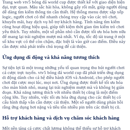
Trang web vtv5 bóng đá world cup được thiết kế với giao diện hiện
đại, trực quan. Màu sắc hài hòa, không gây rối mắt, giúp người dùng
dễ dàng tìm kiếm thông tin cần thiết. Hệ thống menu được sắp xếp
logic, người chơi có thể nhanh chóng truy cập vào các trò chơi,
khuyến mãi, hay dịch vụ hỗ trợ khách hàng. Tính năng tìm kiếm
cũng hoạt động hiệu quả, giúp tiết kiệm thời gian tìm kiếm trò chơi
yêu thích. Tuy nhiên, một số phần nhỏ cần được tối ưu hóa hơn nữa
để mang lại trải nghiệm mượt mà nhất. Ví dụ, tốc độ tải trang ở một
số khu vực có thể còn chậm, đặc biệt là vào giờ cao điểm. Điều này
cần được nhà phát triển chú trọng để cải thiện.
Ứng dụng di động và khả năng tương thích
Sự tiện lợi là một trong những yếu tố quan trọng thu hút người chơi
cá cược trực tuyến. vtv5 bóng đá world cup đã phát triển ứng dụng
di động dành cho cả hệ điều hành iOS và Android, cho phép người
chơi đặt cược mọi lúc, mọi nơi. Ứng dụng được thiết kế tối ưu hóa
cho màn hình nhỏ, mang lại trải nghiệm mượt mà và không bị gián
đoạn. Khả năng tương thích với nhiều thiết bị cũng là một điểm
cộng lớn. Tuy nhiên, việc tối ưu hóa ứng dụng cho các thiết bị có
cấu hình thấp vẫn cần được cải thiện. Một số người dùng phản hồi
rằng ứng dụng hơi nặng và tiêu tốn nhiều pin trên các thiết bị cũ.
Hỗ trợ khách hàng và dịch vụ chăm sóc khách hàng
Một nền tảng cá cược chất lượng không thể thiếu sự hỗ trợ khách