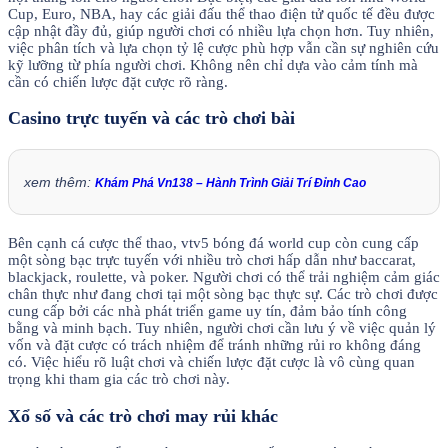
Cup, Euro, NBA, hay các giải đấu thể thao điện tử quốc tế đều được
cập nhật đầy đủ, giúp người chơi có nhiều lựa chọn hơn. Tuy nhiên,
việc phân tích và lựa chọn tỷ lệ cược phù hợp vẫn cần sự nghiên cứu
kỹ lưỡng từ phía người chơi. Không nên chỉ dựa vào cảm tính mà
cần có chiến lược đặt cược rõ ràng.
Casino trực tuyến và các trò chơi bài
xem thêm:
Khám Phá Vn138 – Hành Trình Giải Trí Đỉnh Cao
Bên cạnh cá cược thể thao, vtv5 bóng đá world cup còn cung cấp
một sòng bạc trực tuyến với nhiều trò chơi hấp dẫn như baccarat,
blackjack, roulette, và poker. Người chơi có thể trải nghiệm cảm giác
chân thực như đang chơi tại một sòng bạc thực sự. Các trò chơi được
cung cấp bởi các nhà phát triển game uy tín, đảm bảo tính công
bằng và minh bạch. Tuy nhiên, người chơi cần lưu ý về việc quản lý
vốn và đặt cược có trách nhiệm để tránh những rủi ro không đáng
có. Việc hiểu rõ luật chơi và chiến lược đặt cược là vô cùng quan
trọng khi tham gia các trò chơi này.
Xổ số và các trò chơi may rủi khác