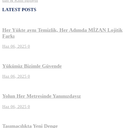
dẫn & Kinh nghiệm
LATEST POSTS
Her Yükte aynı Temizlik, Her Adımda MİZAN Lojitik
Farkı
Haz 06, 2025
0
Yükünüz Bizimle Güvende
Haz 06, 2025
0
Yolun Her Metresinde Yanınızdayız
Haz 06, 2025
0
Taşımacılıkta Yeni Denge