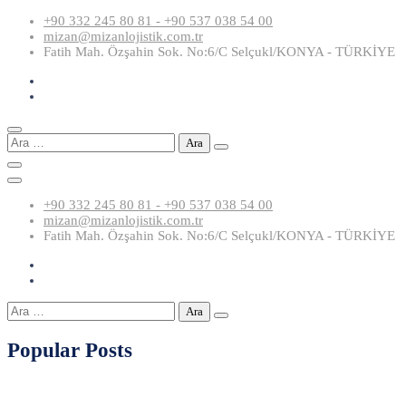
Skip
+90 332 245 80 81 - +90 537 038 54 00
to
mizan@mizanlojistik.com.tr
content
Fatih Mah. Özşahin Sok. No:6/C Selçukl/KONYA - TÜRKİYE
Arama:
+90 332 245 80 81 - +90 537 038 54 00
mizan@mizanlojistik.com.tr
Fatih Mah. Özşahin Sok. No:6/C Selçukl/KONYA - TÜRKİYE
Arama:
Popular Posts