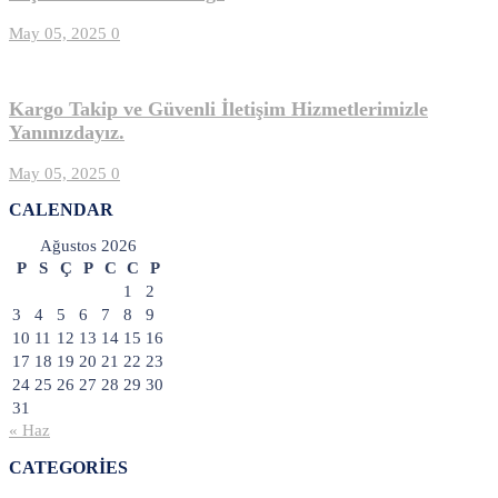
May 05, 2025
0
Kargo Takip ve Güvenli İletişim Hizmetlerimizle
Yanınızdayız.
May 05, 2025
0
CALENDAR
Ağustos 2026
P
S
Ç
P
C
C
P
1
2
3
4
5
6
7
8
9
10
11
12
13
14
15
16
17
18
19
20
21
22
23
24
25
26
27
28
29
30
31
« Haz
CATEGORIES