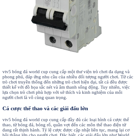
vtv5 bóng đá world cup cung cấp một thư viện trò chơi đa dạng và
phong phú, đáp ứng nhu cầu của nhiều đối tượng người chơi. Từ các
trò chơi truyền thống đến những trò chơi hiện đại, tất cả đều được
thiết kế với đồ họa sắc nét và âm thanh sống động. Tuy nhiên, việc
lựa chọn trò chơi phù hợp với sở thích và kinh nghiệm của mỗi
người chơi là vô cùng quan trọng.
Cá cược thể thao và các giải đấu lớn
vtv5 bóng đá world cup cung cấp đầy đủ các loại hình cá cược thể
thao, từ bóng đá, bóng rổ, quần vợt đến các môn thể thao điện tử
đang rất thịnh hành. Tỷ lệ cược được cập nhật liên tục, mang lại cơ
hội thắng lớn cho người chơi. Đặc biệt, các giải đấu lớn như World