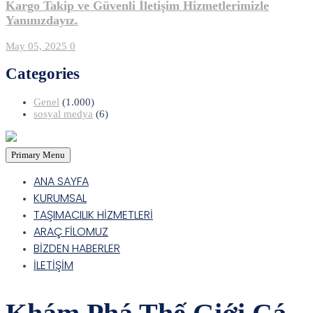
Kargo Takip ve Güvenli İletişim Hizmetlerimizle
Yanınızdayız.
May 05, 2025
0
Categories
Genel
(1.000)
sosyal medya
(6)
Primary Menu
ANA SAYFA
KURUMSAL
TAŞIMACILIK HİZMETLERİ
ARAÇ FİLOMUZ
BİZDEN HABERLER
İLETİŞİM