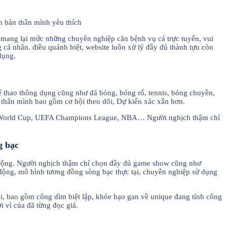
i mang lại mức những chuyên nghiệp căn bệnh vụ cá trực tuyến, vui
ng cá nhân. điều quánh biệt, website luôn xử lý đầy đủ thành tựu còn
dụng.
thể thao thông dụng cũng như đá bóng, bóng rổ, tennis, bóng chuyền,
 thân mình bao gồm cơ hội theo dõi, Dự kiến xác xắn hơn.
g như World Cup, UEFA Champions League, NBA… Người nghịch thậm chí
g bạc
n rộng. Người nghịch thậm chí chọn đầy đủ game show cũng như
g động, mô hình tương đồng sòng bạc thực tại, chuyên nghiệp sử dụng
ại, bao gồm công dìm biệt lập, khỏe bạo gan về unique đang tính công
 vì của đã từng đọc giả.