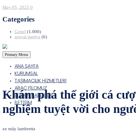
May 05, 2025
0
Categories
Genel
(1.000)
sosyal medya
(6)
Primary Menu
ANA SAYFA
KURUMSAL
TAŞIMACILIK HİZMETLERİ
ARAÇ FİLOMUZ
Khám phá thế giới cá cược
BİZDEN HABERLER
İLETİŞİM
nghiệm tuyệt vời cho ngư
xe máy lambretta