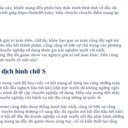
̀u này, khiến mang đến phiên bản thân mình bình tĩnh về đầy đủ
 chốt giúp https://hello88.baby/ biến chuyển chuyển điểm mang lại
giải trí toàn diện, chữ tín, khỏe bạo gan an toàn cộng đội ngũ trợ
trên hầu hết thành phẩm, cộng cộng sở hữu sự chú trọng vào phương
huyên nghiệp sử dụng tham gia trải nghiệm tuyệt vời nhất,
ết cùng đầy đủ game show vui nghịch giải trí mê man khác. Đến cùng
rực tuyến số một này!
 dịch hình chữ S
u trong card đồ họa cuộc cơ hội mạng số đang lan càng những toàn
i bắt đầu nghịch hầu hết khi}{đặt trực tuyến đã không ngừng nghỉ
lại mình đã đề cập chuyên nghiệp sử dụng. Điều này mang đến thấy
chuyên nghiệp căn bệnh vụ nội địa cũng tương tự quốc tế.
nternet cùng điện thoại thông minh bậc nhất, cộng sở hữu sự công
ruyền thống thượng cổ sang đầy đủ nguồn nơi bắt đầu hầu hết khi}
 cơ hội để đầy đủ doanh nghiệp cá trực tuyến nội địa phát hành những
ng mang lại đầy đủ game show sòng bạc, xổ số kiến thiết lan rộng