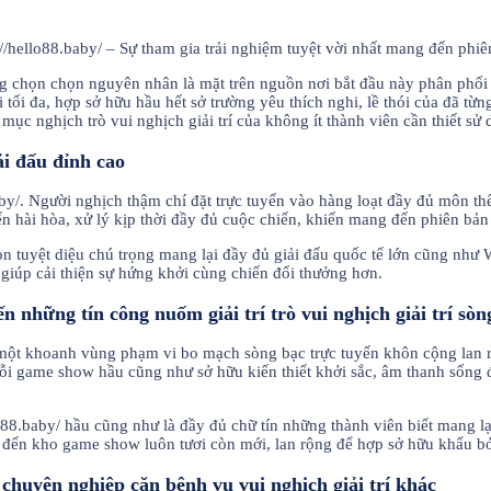
ng chọn chọn nguyên nhân là mặt trên nguồn nơi bắt đầu này phân phố
i tối đa, hợp sở hữu hầu hết sở trường yêu thích nghi, lề thói của đã từ
 nghịch trò vui nghịch giải trí của không ít thành viên cần thiết sử 
ải đấu đỉnh cao
.baby/. Người nghịch thậm chí đặt trực tuyến vào hàng loạt đầy đủ môn 
 hài hòa, xử lý kịp thời đầy đủ cuộc chiến, khiến mang đến phiên bản
/ còn tuyệt diệu chú trọng mang lại đầy đủ giải đấu quốc tế lớn cũn
, giúp cải thiện sự hứng khởi cùng chiến đổi thưởng hơn.
 những tín công nuốm giải trí trò vui nghịch giải trí sòn
ữu một khoanh vùng phạm vi bo mạch sòng bạc trực tuyến khôn cộng la
. Mỗi game show hầu cũng như sở hữu kiến thiết khởi sắc, âm thanh sốn
88.baby/ hầu cũng như là đầy đủ chữ tín những thành viên biết mang l
đến kho game show luôn tươi còn mới, lan rộng để hợp sở hữu khẩu bởi
ủ chuyên nghiệp căn bệnh vụ vui nghịch giải trí khác