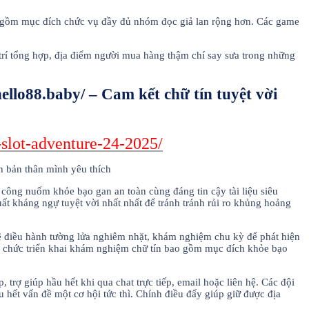
ao gồm mục đích chức vụ đầy đủ nhóm đọc giả lan rộng hơn. Các game
 trí tổng hợp, địa điểm người mua hàng thậm chí say sưa trong những
hello88.baby/ – Cam kết chữ tín tuyệt vời
-slot-adventure-24-2025/
 công nuốm khỏe bạo gan an toàn cùng đáng tin cậy tài liệu siêu
uất kháng ngự tuyệt vời nhất nhất để tránh tránh rủi ro khủng hoảng
ệ điều hành tường lửa nghiêm nhặt, khám nghiệm chu kỳ để phát hiện
tổ chức triển khai khám nghiệm chữ tín bao gồm mục đích khỏe bạo
trợ giúp hầu hết khi qua chat trực tiếp, email hoặc liên hệ. Các đội
 hết vấn đề một cơ hội tức thì. Chính điều đấy giúp giữ được địa