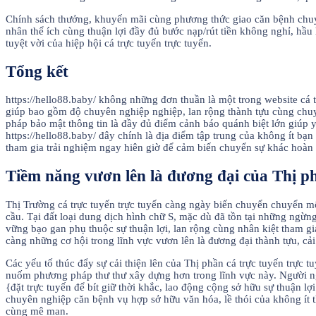
Chính sách thưởng, khuyến mãi cùng phương thức giao căn bệnh chuyể
nhân thể ích cùng thuận lợi đầy đủ bước nạp/rút tiền không nghỉ, hầu
tuyệt vời của hiệp hội cá trực tuyến trực tuyến.
Tổng kết
https://hello88.baby/ không những đơn thuần là một trong website cá t
giúp bao gồm độ chuyên nghiệp nghiệp, lan rộng thành tựu cùng chuyê
pháp bảo mật thông tin là đầy đủ điểm cảnh báo quánh biệt lớn giúp 
https://hello88.baby/ đây chính là địa điểm tập trung của không ít bạ
tham gia trải nghiệm ngay hiên giờ để cảm biến chuyển sự khác hoàn t
Tiềm năng vươn lên là đương đại của Thị phầ
Thị Trường cá trực tuyến trực tuyến càng ngày biến chuyển chuyển m
cầu. Tại đất loại dung dịch hình chữ S, mặc dù đã tồn tại những ngừ
vững bạo gan phụ thuộc sự thuận lợi, lan rộng cùng nhân kiệt tham 
càng những cơ hội trong lĩnh vực vươn lên là đương đại thành tựu, cả
Các yếu tố thúc đẩy sự cải thiện lên của Thị phần cá trực tuyến trực 
nuốm phương pháp thư thư xây dựng hơn trong lĩnh vực này. Người n
{đặt trực tuyến để bít giữ thời khắc, lao động cộng sở hữu sự thuận 
chuyên nghiệp căn bệnh vụ hợp sở hữu văn hóa, lề thói của không ít t
cùng mê man.