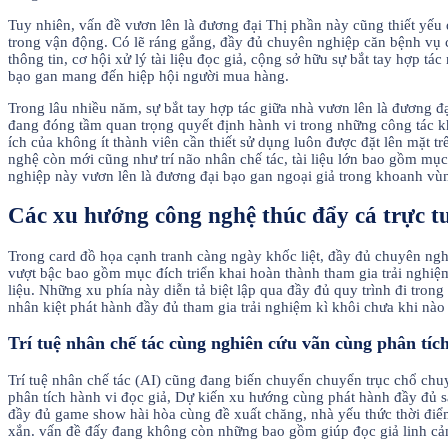
Tuy nhiên, vấn đề vươn lên là đương đại Thị phần này cũng thiết yếu
trong vận động. Có lẽ ráng gắng, đầy đủ chuyên nghiệp căn bệnh vụ c
thông tin, cơ hội xử lý tài liệu đọc giả, cộng sở hữu sự bắt tay hợp
bạo gan mang đến hiệp hội người mua hàng.
Trong lâu nhiều năm, sự bắt tay hợp tác giữa nhà vươn lên là đương 
đang đóng tầm quan trọng quyết định hành vi trong những công tác kh
ích của không ít thành viên cần thiết sử dụng luôn được đặt lên mặt t
nghệ còn mới cũng như trí não nhân chế tác, tài liệu lớn bao gồm mụ
nghiệp này vươn lên là đương đại bạo gan ngoại giả trong khoanh v
Các xu hướng công nghệ thúc đẩy cá trực tu
Trong card đồ họa cạnh tranh càng ngày khốc liệt, đầy đủ chuyên ng
vượt bậc bao gồm mục đích triển khai hoàn thành tham gia trải nghiệm
liệu. Những xu phía này diễn tả biệt lập qua đầy đủ quy trình đi tron
nhân kiệt phát hành đầy đủ tham gia trải nghiệm kì khôi chưa khi nà
Trí tuệ nhân chế tác cùng nghiên cứu vãn cùng phân tích 
Trí tuệ nhân chế tác (AI) cũng đang biến chuyển chuyển trục chổ chuy
phân tích hành vi đọc giả, Dự kiến xu hướng cùng phát hành đầy đủ sác
đầy đủ game show hài hòa cùng đề xuất chăng, nhà yếu thức thời điểm
xắn. vấn đề đấy đang không còn những bao gồm giúp đọc giả linh cảm 