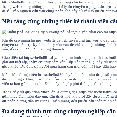
https://hello88.baby/ là một trong hệ trọng chữ tín, đáng tin cậy dàn
Trang web không những phân phối đầy đủ chuyên nghiệp căn bệnh vụ s
đi sâu vào nghiên cứu vãn cùng phân tích đầy đủ yếu tố khiến https:/
Nền tảng cùng những thiết kế thành viên cần 
Khi đề cập mang lại một website cá trực tuyến chữ tín, yếu tố đầu tiên
chuyển ra tiêu cực kỳ điều tỉ mỷ vào vấn đề chế tác một những thiết 
vấn, đầy đủ bước tức thì cùng thuận lợi.
Giao diện tại https://hello88.baby/ bao gồm hình trạng thanh tao, bu
gần đặt biệt lập, thậm chí truy sắm vấn Cấp Tốc mang lại đầy đủ list c
giúp khác. Do đấy, dù người mua hàng còn mới còn mới hay dân bao g
Mỗi nhân tài mặt trên https://hello88.baby/ hầu cũng như được siêu 
dụng phong cơ hội, thành viên cần thiết sử dụng chỉ vấn đề truy sắm
viên ta bao gồm nhu cầu. Điều này đã góp phổ thông phần cải thiện th
Trong đầy đủ quy trình vươn lên là đương đại, https://hello88.baby/ c
gồm mục đích luôn đáp ứng cần thiết thiết kịp thời đầy đủ xu hướng ti
đủ phần hướng dẫn kỹ lưỡng khiến mang đến phiên bản thân mình còn 
Đa dạng thành tựu cùng chuyên nghiệp căn bệ