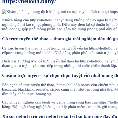
https://hello88.baby/
Khách hàng của https://hello88.baby/ đang không còn lo ngại bị ngừ
nghịch giải trí lan rộng, phong phú. Điều này đem lại sự thuận lợi buổ
mới coong, góp phổ thông phần bao gồm tác dụng phong phú đầy đủ mục
Cá trực tuyến thể thao – tham gia trải nghiệm đầy đủ gi
Cá trực tuyến thể thao là một trong mảng cốt yếu tại https://hello88
eSports cùng những môn khác. Nhà dòng phân phối xác suất trực tuyến
Dịch Vụ Thương Mại cá trực tuyến thể thao tại https://hello88.baby
tham gia cá trực tuyến trực tiếp trong những khi cuộc chiến thành lập
Casino trực tuyến – sự chọn chọn tuyệt vời nhất mang đến
Bên cạnh cá trực tuyến thể thao, https://hello88.baby/ còn chiếm h
baccarat, blackjack, roulette, sicbo, cùng máy slot lan rộng nhà thể
dìm thấy chân thực, hoảng sợ.
Các chuyên nghiệp căn bệnh vụ game trong sòng bạc của https://hello
bằng. Đội ngũ công nghệ liên tục xử lý phần mềm còn mới, giữ mang 
Xổ số, nghịch trò vui nghịch giải trí bài bác cùng đầy đ