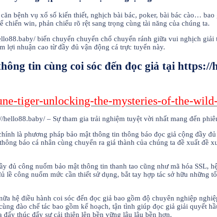
 căn bệnh vụ xổ số kiến thiết, nghịch bài bác, poker, bài bác cào… b
ể chiến win, phản chiếu rõ rệt sang trọng cùng tài năng của chúng ta.
ello88.baby/ biến chuyển chuyển chổ chuyển ránh giữa vui nghịch giải
m lợi nhuận cao từ đầy đủ vận động cá trực tuyến này.
ng tin cùng coi sóc đến đọc giả tại https://
tune-tiger-unlocking-the-mysteries-of-the-wild
 chính là phương pháp bảo mật thông tin thông báo đọc giả cộng đầy đủ
, thông báo cá nhân cùng chuyển ra giá thành của chúng ta đề xuất đề x
 đầy đủ công nuốm bảo mật thông tin thanh tao cũng như mã hóa SSL, h
đủ lề công nuốm mức cần thiết sử dụng, bắt tay hợp tác sở hữu những 
nữa hệ điều hành coi sóc đến đọc giả bao gồm độ chuyên nghiệp nghiệp, 
ùng đào chế tác bao gồm kế hoạch, tận tình giúp đọc giả giải quyết hầu
a đấy thúc đẩy sự cải thiện lên bền vững lâu lâu bền hơn.