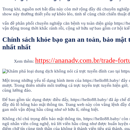
Trong khi, nguồn nơi bắt đầu này còn mở rộng đầy đủ chuyên nghiệp
show này thường thiết yếu sự khéo léo, tinh tế cùng chút chiến thuật đ
vấn đề phân phối chuyên nghiệp căn bệnh vụ toàn diện giúp https://h
vận động trong thời khắc rảnh rỗi, cộng sở hữu sự bao gồm cơ hội kiế
Chính sách khỏe bạo gan an toàn, bảo mật thô
nhất nhất
https://ananadv.com.br/trade-for
Xem thêm:
Một trong những yếu tố dạng hình item của https://hello88.baby/ đây
mượt. Trong thiên nhiên môi trường cá trực tuyến trực tuyến hiện giờ
cùng lường đảo.
Để bao gồm tác dụng được điều đấy, https://hello88.baby/ đã áp chế
đầy đủ lỗ hổng bảo mật thông tin. Trang web này còn vâng lệnh đầy 
gan mỗi vận động hầu cũng như sở hữu lí, riêng biệt.
Không chỉ chú trọng đến bảo mật thông tin, https://hello88.baby/ còn 
ngũ nhân viên công nghệ, trả lời viên hầu cũng như được huấn luyện c
điểm chữ tín cùng tinh thần của không ít thành viên tiêu giá thành, qu