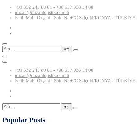
Skip
+90 332 245 80 81 - +90 537 038 54 00
to
mizan@mizanlojistik.com.tr
content
Fatih Mah. Özşahin Sok. No:6/C Selçukl/KONYA - TÜRKİYE
Arama:
+90 332 245 80 81 - +90 537 038 54 00
mizan@mizanlojistik.com.tr
Fatih Mah. Özşahin Sok. No:6/C Selçukl/KONYA - TÜRKİYE
Arama:
Popular Posts