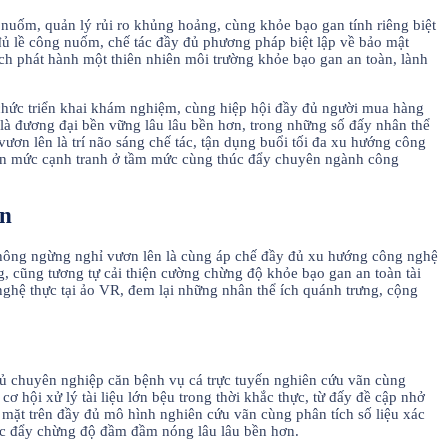
nuốm, quản lý rủi ro khủng hoảng, cùng khỏe bạo gan tính riêng biệt
đủ lề công nuốm, chế tác đầy đủ phương pháp biệt lập về bảo mật
ích phát hành một thiên nhiên môi trường khỏe bạo gan an toàn, lành
 chức triển khai khám nghiệm, cùng hiệp hội đầy đủ người mua hàng
là đương đại bền vững lâu lâu bền hơn, trong những số đấy nhân thể
vươn lên là trí não sáng chế tác, tận dụng buổi tối đa xu hướng công
thiện mức cạnh tranh ở tầm mức cùng thúc đẩy chuyên ngành công
an
 không ngừng nghỉ vươn lên là cùng áp chế đầy đủ xu hướng công nghệ
g, cũng tương tự cải thiện cường chừng độ khỏe bạo gan an toàn tài
 nghệ thực tại ảo VR, đem lại những nhân thể ích quánh trưng, cộng
 đủ chuyên nghiệp căn bệnh vụ cá trực tuyến nghiên cứu vãn cùng
ơ hội xử lý tài liệu lớn bệu trong thời khắc thực, từ đấy đề cập nhở
mặt trên đầy đủ mô hình nghiên cứu vãn cùng phân tích số liệu xác
húc đẩy chừng độ đầm đầm nóng lâu lâu bền hơn.