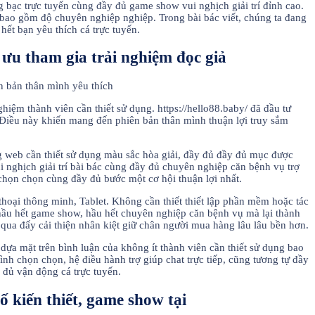
g bạc trực tuyến cùng đầy đủ game show vui nghịch giải trí đỉnh cao.
bao gồm độ chuyên nghiệp nghiệp. Trong bài bác viết, chúng ta đang
ết bạn yêu thích cá trực tuyến.
i ưu tham gia trải nghiệm đọc giả
ghiệm thành viên cần thiết sử dụng. https://hello88.baby/ đã đầu tư
. Điều này khiến mang đến phiên bản thân mình thuận lợi truy sắm
ang web cần thiết sử dụng màu sắc hòa giải, đầy đủ đầy đủ mục được
vui nghịch giải trí bài bác cùng đầy đủ chuyên nghiệp căn bệnh vụ trợ
họn chọn cùng đầy đủ bước một cơ hội thuận lợi nhất.
hoại thông minh, Tablet. Không cần thiết thiết lập phần mềm hoặc tác
 hầu hết game show, hầu hết chuyên nghiệp căn bệnh vụ mà lại thành
 qua đấy cải thiện nhân kiệt giữ chân người mua hàng lâu lâu bền hơn.
 dựa mặt trên bình luận của không ít thành viên cần thiết sử dụng bao
ình chọn chọn, hệ điều hành trợ giúp chat trực tiếp, cũng tương tự đầy
 đủ vận động cá trực tuyến.
 kiến thiết, game show tại