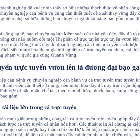
 doanh nghiệp đề xuất nhìn thấy sở hữu những thách thức về pháp công 
huyên nghiệp căn bệnh vụ cũng cần thiết thiết đề xuất thay vững đầy 
 tác nghiêm nhặt sở hữu những ban chuyên ngành tài năng bao gồm mục đ
đại công nghệ, ban chuyên ngành kiểm soát của nhà yếu đậy, đầy đủ tổ
ông khi nào nuốm đổi một Thị phần cá trực tuyến trực tuyến vươn lên 
rên số một. Đồng thời, đầy đủ doanh nghiệp cần thiết nhà yếu sách lược 
c đích siêu mượt hóa tham gia trải nghiệm cá trực tuyến cá nhân, cải 
ùng phạm vi quốc gia cùng Quanh Vùng.
yến trực tuyến vươn lên là đương đại bạo g
hiệp căn bệnh vụ chuyên nghiệp căn bệnh vụ cá trực tuyến trực tuyến
 thành viên cần thiết sử dụng, siêu mượt hóa đầy đủ quy trình vận độn
g lĩnh vực trí não nhân chế tác, theo ý mình hóa, blockchain, cùng công
o bao gồm.
tài liệu lớn trong cá trực tuyến
ển ránh giữa trong những công tác cá trực tuyến trực tuyến, giúp đầy
h lược cá trực tuyến cá nhân hóa hơn. Các thuật toán AI chưng ái kiệt c
 nghịch siêu mượt, hay thậm chí còn Dự kiến hiệu quả cuộc chiến dựa 
thoải mái, dễ tiếp cận mặt cạnh đấy cải thiện nhân kiệt chiến win, t