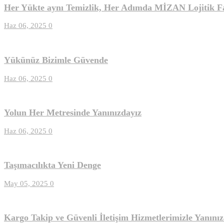
Her Yükte aynı Temizlik, Her Adımda MİZAN Lojitik F
Haz 06, 2025
0
Yükünüz Bizimle Güvende
Haz 06, 2025
0
Yolun Her Metresinde Yanınızdayız
Haz 06, 2025
0
Taşımacılıkta Yeni Denge
May 05, 2025
0
Kargo Takip ve Güvenli İletişim Hizmetlerimizle Yanınız