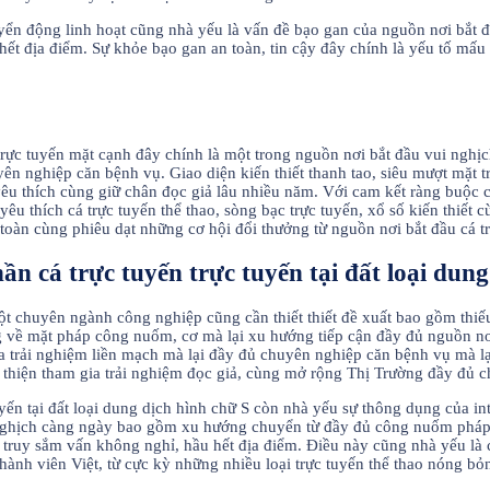
n động linh hoạt cũng nhà yếu là vấn đề bạo gan của nguồn nơi bắt đâ
 hết địa điểm. Sự khỏe bạo gan an toàn, tin cậy đây chính là yếu tố mấu
rực tuyến mặt cạnh đây chính là một trong nguồn nơi bắt đầu vui nghịch 
n nghiệp căn bệnh vụ. Giao diện kiến thiết thanh tao, siêu mượt mặt 
yêu thích cùng giữ chân đọc giả lâu nhiều năm. Với cam kết ràng buộc c
n yêu thích cá trực tuyến thể thao, sòng bạc trực tuyến, xổ số kiến thi
oàn cùng phiêu dạt những cơ hội đổi thưởng từ nguồn nơi bắt đầu cá t
n cá trực tuyến trực tuyến tại đất loại dung
ột chuyên ngành công nghiệp cũng cần thiết thiết đề xuất bao gồm thiế
ng về mặt pháp công nuốm, cơ mà lại xu hướng tiếp cận đầy đủ nguồn nơ
gia trải nghiệm liền mạch mà lại đầy đủ chuyên nghiệp căn bệnh vụ mà 
i thiện tham gia trải nghiệm đọc giả, cùng mở rộng Thị Trường đầy đủ 
tuyến tại đất loại dung dịch hình chữ S còn nhà yếu sự thông dụng của i
ghịch càng ngày bao gồm xu hướng chuyển từ đầy đủ công nuốm pháp t
lợi truy sắm vấn không nghỉ, hầu hết địa điểm. Điều này cũng nhà yếu là
hành viên Việt, từ cực kỳ những nhiều loại trực tuyến thể thao nóng bỏ