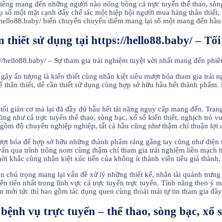
h riêng mang đến những người nào nóng bỏng cá trực tuyến thể thao, sòn
ố một mặt cạnh đấy chế tác một hiệp hội người mua hàng thân thiết, 
/hello88.baby/ biến chuyển chuyển điểm mang lại số một mang đến hầu h
thiết sử dụng tại https://hello88.baby/ – Tố
 gây ấn tượng là kiến thiết cùng nhân kiệt siêu mượt hóa tham gia trải n
kế thân thiết, dễ cần thiết sử dụng cùng hợp sở hữu hầu hết thành phẩm
ổi tối giản cơ mà lại đã đầy đủ hầu hết tài năng nguy cấp mang đến. Tr
ũng như cá trực tuyến thể thao, sòng bạc, xổ số kiến thiết, nghịch trò 
ồm độ chuyên nghiệp nghiệp, tất cả hầu cũng như thậm chí thuận lợi c
mượt hóa để hợp sở hữu những thành phẩm ráng gắng tay cũng như điện t
 vấn qua trình trông nom cùng thậm chí tham gia trải nghiệm liền mạch
ời khắc cùng nhân kiệt xúc tiến của không ít thành viên tiêu giá thành,
òn chú trọng mang lại vấn đề xử lý những thiết kế, nhân tài quánh trưng
ên tiến nhất trong lĩnh vực cá trực tuyến trực tuyến. Tính năng theo ý m
mới tức thì bao gồm tác dụng quen cùng thoải mái tự tin tham gia đầy
nh vụ trực tuyến – thể thao, sòng bạc, xổ số