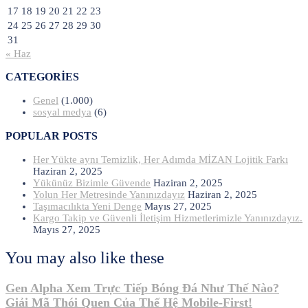
17
18
19
20
21
22
23
24
25
26
27
28
29
30
31
« Haz
CATEGORIES
Genel
(1.000)
sosyal medya
(6)
POPULAR POSTS
Her Yükte aynı Temizlik, Her Adımda MİZAN Lojitik Farkı
Haziran 2, 2025
Yükünüz Bizimle Güvende
Haziran 2, 2025
Yolun Her Metresinde Yanınızdayız
Haziran 2, 2025
Taşımacılıkta Yeni Denge
Mayıs 27, 2025
Kargo Takip ve Güvenli İletişim Hizmetlerimizle Yanınızdayız.
Mayıs 27, 2025
You may also like these
Gen Alpha Xem Trực Tiếp Bóng Đá Như Thế Nào?
Giải Mã Thói Quen Của Thế Hệ Mobile-First!