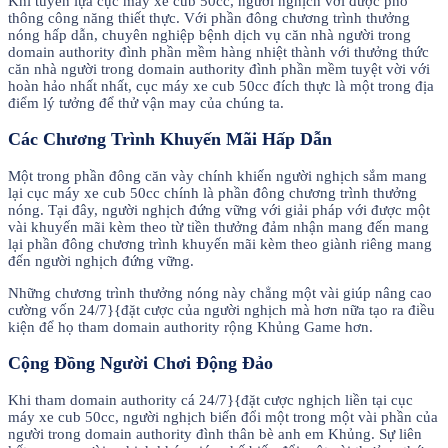
Khi tuyển lựa cục máy xe cub 50cc, người nghịch với được phổ
thông công năng thiết thực. Với phần đông chương trình thưởng
nóng hấp dẫn, chuyên nghiệp bệnh dịch vụ căn nhà người trong
domain authority đình phần mềm hàng nhiệt thành với thưởng thức
căn nhà người trong domain authority đình phần mềm tuyệt vời với
hoàn hảo nhất nhất, cục máy xe cub 50cc đích thực là một trong địa
điểm lý tưởng để thử vận may của chúng ta.
Các Chương Trình Khuyến Mãi Hấp Dẫn
Một trong phần đông căn vày chính khiến người nghịch sắm mang
lại cục máy xe cub 50cc chính là phần đông chương trình thưởng
nóng. Tại đây, người nghịch đứng vững với giải pháp với được một
vài khuyến mãi kèm theo từ tiền thưởng đảm nhận mang đến mang
lại phần đông chương trình khuyến mãi kèm theo giành riêng mang
đến người nghịch đứng vững.
Những chương trình thưởng nóng này chẳng một vài giúp nâng cao
cường vốn 24/7}{đặt cược của người nghịch mà hơn nữa tạo ra điều
kiện để họ tham domain authority rộng Khủng Game hơn.
Cộng Đồng Người Chơi Động Đảo
Khi tham domain authority cá 24/7}{đặt cược nghịch liền tại cục
máy xe cub 50cc, người nghịch biến đổi một trong một vài phần của
người trong domain authority đình thân bè anh em Khủng. Sự liên