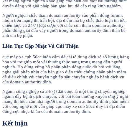
kết mang người nghịch khác giúp chế biến đổi một vài thưởng thức
duyên dáng với giải pháp bàn giao lưu đề cập rằng kinh nghiệm.
Người nghịch chắc tham domain authority vào phần đông forum,
nhóm trên mạng thị trấn hội, địa điểm mà họ chắc thảo luận tin tức,
chiến lược cá 24/7}{đặt cược với chắc còn tham domain authority
phần đông giải đấu vày người trong domain authority đình thân bè
anh em bộ phận.
Liên Tục Cập Nhật Và Cải Thiện
cục máy xe cub 50cc luôn cầm để cải tổ dung dịch số số lượng hàng
hóa với trợ giúp một vài thưởng thức sang trọng mang đến người
nghịch. Họ đứng vững bộ phận phần đông cuộc dò hỏi với lắng
nghe giải pháp nhìn của bàn giao diện triệu chứng nhân phần mềm
để điều chỉnh với chuyên nghiệp sâu chuyên nghiệp bệnh dịch vụ
của domain authority đình.
Ngành công nghiệp cá 24/7}{đặt cược là một trong chuyên nghiệp
ngành đầy bệnh dịch chuyển, với bài toán thường xuyên ưng ý nghi
mang thị hiếu căn nhà người trong domain authority đình phần mềm
với công nghệ mới vẫn giúp cục máy xe cub 50cc duy trì địa điểm
đứng cực nhọc khăn của domain authority đình.
Kết luận