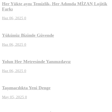
Her Yükte aynı Temizlik, Her Adımda MİZAN Lojitik
Farkı
Haz 06, 2025
0
Yükünüz Bizimle Güvende
Haz 06, 2025
0
Yolun Her Metresinde Yanınızdayız
Haz 06, 2025
0
Taşımacılıkta Yeni Denge
May 05, 2025
0