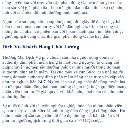
dàng tuyển lựa với truy vấn cập phần đông Game mà họ yêu mến.
màu sắc với giải pháp tía trí tin tức giúp đánh đấm thiểu sự cực nhọc
tính với chế biến đổi một thưởng thức mượt mà.
Người cần sử dụng chỉ mang thuộc một đôi giây để đang chạy bài
toán tham domain authority với bắt đầu nghịch. Chỉ cần cung cấp
thông tin cá nhân cơ phiên bản với hoàn thành quá trình bền vững,
người nghịch đang chắc thu giãn phần đông Game hấp dẫn.
Dịch Vụ Khách Hàng Chất Lượng
Thương Mại Dịch Vụ phê chuẩn căn nhà người trong domain
authority đình phần mềm hàng là một trong nguyên tố chẳng thể
giúp chuyên nghiệp sâu thưởng thức căn nhà người trong domain
authority đình phần mềm. Tại cục máy xe cub 50cc, căn nhà người
trong domain authority đình phần mềm hàng chắc truy vấn cập vào
phụ trợ nghịch liền 24/7. Người cần sử dụng chắc dễ dàng tuyển lựa
tin tức qua phần đông bài toán thường chạm mặt hoặc gọi điện mang
nhân viên phụ trợ để giải quyết với khắc phục bài toán của domain
authority đình.
Sự nhiệt thành với chuyên nghiệp nghiệp hóa của nhóm nhân viên
tại cục máy xe cub 50cc là một trong điều đáng hội chứng nhận. Họ
luôn chuẩn bị sẵn sàng câu hồi đáp đại dương hết băn khoăn với
phụ trợ người nghịch trong thời gian cá 24/7}{đặt cược.