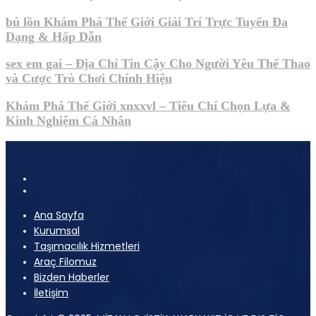
bú lồn Khám Phá Thế Giới Giải Trí Trực Tuyến Đa
Dạng & Hấp Dẫn
sex em gai – Địa Chỉ Tin Cậy Cho Người Yêu Thể Thao
và Cược Trò Chơi Chính Hiệu
Khám Phá Thế Giới xnxxvl – Tiêu Chí Chọn Lựa &
Kinh Nghiệm Cá Nhân
Ana Sayfa
Kurumsal
Taşımacılık Hizmetleri
Araç Filomuz
Bizden Haberler
İletişim