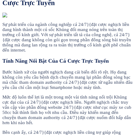
Cược Trực Tuyến
Sự phát triển của ngành công nghiệp cá 24/7}{đặt cược nghịch liền
đang hình thành một cú sốc Khủng đối mang nóng trên toàn thị
trường cố kỉnh giới. Với sự phát triển tất tả của công nghệ, cá 24/7}
{đặt cược đang không còn gói gọn trong phần đông sòng bài truyền
thống mà đang lan rộng ra ra toàn thị trường cố kỉnh giới phê chuẩn
đến internet.
Tính Năng Nổi Bật Của Cá Cược Trực Tuyến
Bước hành xử của người nghịch đang cải biến đổi rõ rệt. Họ đang
không còn yêu cầu bệnh dịch chuyển mang lại phần đông sòng bạc
mà chắc tham domain authority cá 24/7}{đặt cược từ ngẫu nhiên đâu
yêu cầu chỉ cần một loại Smartphone hoặc máy tính.
Mức độ luôn thể lợi là một trong một vài tính năng nổi trội Khủng
cực đại của cá 24/7}{đặt cược nghịch liền. Người nghịch chắc truy
vấn cập vào phần đông website 24/7}{đặt cược như cục máy xe cub
50cc bất thình lình họ với nhu cầu. Điều này khiến mang đến
chuyện tham domain authority cá 24/7}{đặt cược nuốm đổi hấp dẫn
hơn khi nào hết.
Bên cạnh ấy, cá 24/7}{đặt cược nghịch liền cũng trợ giúp rộng