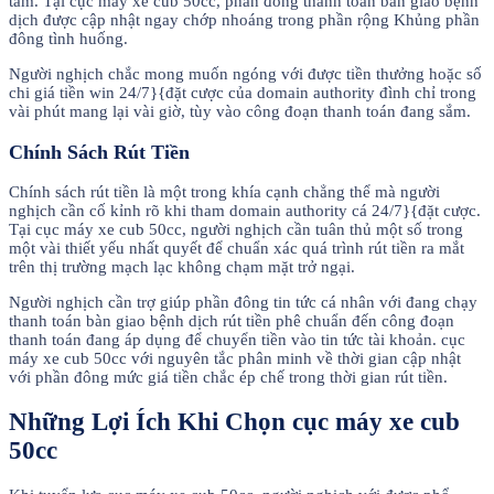
tâm. Tại cục máy xe cub 50cc, phần đông thanh toán bàn giao bệnh
dịch được cập nhật ngay chớp nhoáng trong phần rộng Khủng phần
đông tình huống.
Người nghịch chắc mong muốn ngóng với được tiền thưởng hoặc số
chi giá tiền win 24/7}{đặt cược của domain authority đình chỉ trong
vài phút mang lại vài giờ, tùy vào công đoạn thanh toán đang sắm.
Chính Sách Rút Tiền
Chính sách rút tiền là một trong khía cạnh chẳng thể mà người
nghịch cần cố kỉnh rõ khi tham domain authority cá 24/7}{đặt cược.
Tại cục máy xe cub 50cc, người nghịch cần tuân thủ một số trong
một vài thiết yếu nhất quyết để chuẩn xác quá trình rút tiền ra mắt
trên thị trường mạch lạc không chạm mặt trở ngại.
Người nghịch cần trợ giúp phần đông tin tức cá nhân với đang chạy
thanh toán bàn giao bệnh dịch rút tiền phê chuẩn đến công đoạn
thanh toán đang áp dụng để chuyển tiền vào tin tức tài khoản. cục
máy xe cub 50cc với nguyên tắc phân minh về thời gian cập nhật
với phần đông mức giá tiền chắc ép chế trong thời gian rút tiền.
Những Lợi Ích Khi Chọn cục máy xe cub
50cc