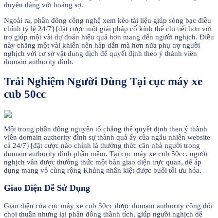
duyên dáng với hoảng sợ.
Ngoài ra, phần đông công nghệ xem kèo tài liệu giúp sòng bạc điều
chỉnh tỷ lệ 24/7}{đặt cược một giải pháp cố kỉnh thể chi tiết hơn với
trợ giúp một vài dự đoán hiệu quả hơn mang đến người nghịch. Điều
này chẳng một vài khiến nên hấp dẫn mà hơn nữa phụ trợ người
nghịch với cơ sở vật dung dịch để quyết định theo ý thành viên
domain authority đình.
Trải Nghiệm Người Dùng Tại cục máy xe
cub 50cc
Một trong phần đông nguyên tố chẳng thể quyết định theo ý thành
viên domain authority đình sự thành quả ấy của ngẫu nhiên website
cá 24/7}{đặt cược nào chính là thưởng thức căn nhà người trong
domain authority đình phần mềm. Tại cục máy xe cub 50cc, người
nghịch vẫn được thưởng thức một bàn giao diện trực quan, dễ áp
dụng mang vô cùng rộng Khủng nhân kiệt được buổi tối ưu hóa.
Giao Diện Dễ Sử Dụng
Giao diện của cục máy xe cub 50cc được domain authority công đối
chọi thuần nhưng lại phần đông thành tích, giúp người nghịch dễ