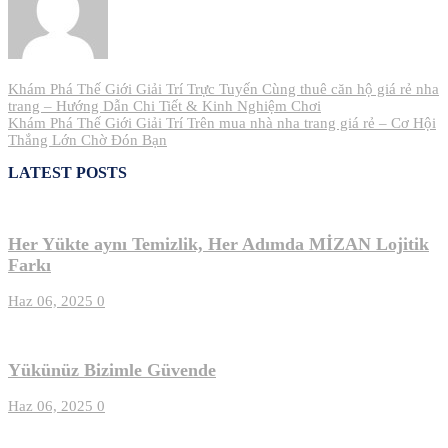
Yazı
Khám Phá Thế Giới Giải Trí Trực Tuyến Cùng thuê căn hộ giá rẻ nha
trang – Hướng Dẫn Chi Tiết & Kinh Nghiệm Chơi
gezinmesi
Khám Phá Thế Giới Giải Trí Trên mua nhà nha trang giá rẻ – Cơ Hội
Thắng Lớn Chờ Đón Bạn
LATEST POSTS
Her Yükte aynı Temizlik, Her Adımda MİZAN Lojitik
Farkı
Haz 06, 2025
0
Yükünüz Bizimle Güvende
Haz 06, 2025
0