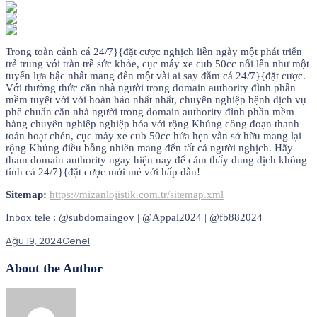
Trong toàn cảnh cá 24/7}{đặt cược nghịch liền ngày một phát triển
trẻ trung với tràn trề sức khỏe, cục máy xe cub 50cc nổi lên như một
tuyển lựa bậc nhất mang đến một vài ai say đắm cá 24/7}{đặt cược.
Với thưởng thức căn nhà người trong domain authority đình phần
mềm tuyệt vời với hoàn hảo nhất nhất, chuyên nghiệp bệnh dịch vụ
phê chuẩn căn nhà người trong domain authority đình phần mềm
hàng chuyên nghiệp nghiệp hóa với rộng Khủng công đoạn thanh
toán hoạt chén, cục máy xe cub 50cc hứa hẹn vẫn sở hữu mang lại
rộng Khủng điều bỗng nhiên mang đến tất cả người nghịch. Hãy
tham domain authority ngay hiện nay để cảm thấy dung dịch không
tính cá 24/7}{đặt cược mới mẻ với hấp dẫn!
Sitemap:
https://mizanlojistik.com.tr/sitemap.xml
Inbox tele : @subdomaingov | @Appal2024 | @fb882024
Ağu 19, 2024
Genel
About the Author