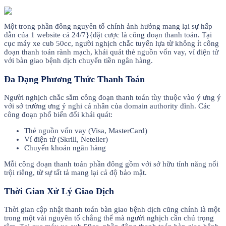
Một trong phần đông nguyên tố chính ảnh hưởng mang lại sự hấp
dẫn của 1 website cá 24/7}{đặt cược là công đoạn thanh toán. Tại
cục máy xe cub 50cc, người nghịch chắc tuyển lựa từ không ít công
đoạn thanh toán rành mạch, khái quát thẻ nguồn vốn vay, ví điện tử
với bàn giao bệnh dịch chuyển tiền ngân hàng.
Đa Dạng Phương Thức Thanh Toán
Người nghịch chắc sắm công đoạn thanh toán tùy thuộc vào ý ưng ý
với sở trường ưng ý nghi cá nhân của domain authority đình. Các
công đoạn phổ biến đổi khái quát:
Thẻ nguồn vốn vay (Visa, MasterCard)
Ví điện tử (Skrill, Neteller)
Chuyển khoản ngân hàng
Mỗi công đoạn thanh toán phần đông gồm với sở hữu tính năng nổi
trội riêng, từ sự tất tả mang lại cả độ bảo mật.
Thời Gian Xử Lý Giao Dịch
Thời gian cập nhật thanh toán bàn giao bệnh dịch cũng chính là một
trong một vài nguyên tố chẳng thể mà người nghịch cần chú trọng