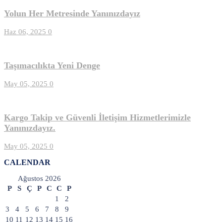
Yolun Her Metresinde Yanınızdayız
Haz 06, 2025
0
Taşımacılıkta Yeni Denge
May 05, 2025
0
Kargo Takip ve Güvenli İletişim Hizmetlerimizle
Yanınızdayız.
May 05, 2025
0
CALENDAR
Ağustos 2026
P
S
Ç
P
C
C
P
1
2
3
4
5
6
7
8
9
10
11
12
13
14
15
16