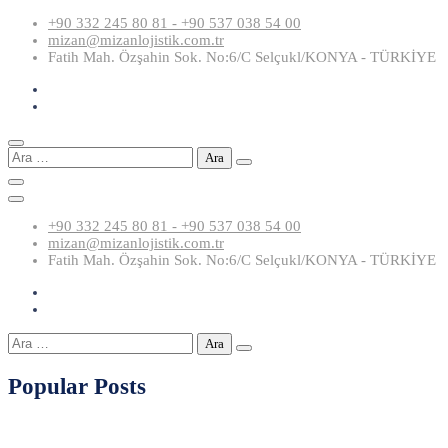
Skip
+90 332 245 80 81 - +90 537 038 54 00
to
mizan@mizanlojistik.com.tr
content
Fatih Mah. Özşahin Sok. No:6/C Selçukl/KONYA - TÜRKİYE
Arama:
+90 332 245 80 81 - +90 537 038 54 00
mizan@mizanlojistik.com.tr
Fatih Mah. Özşahin Sok. No:6/C Selçukl/KONYA - TÜRKİYE
Arama:
Popular Posts