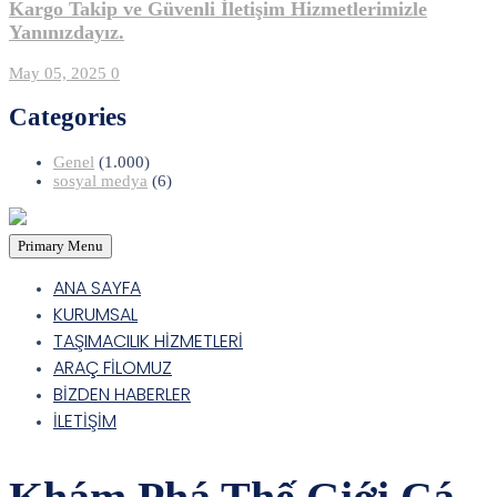
Kargo Takip ve Güvenli İletişim Hizmetlerimizle
Yanınızdayız.
May 05, 2025
0
Categories
Genel
(1.000)
sosyal medya
(6)
Primary Menu
ANA SAYFA
KURUMSAL
TAŞIMACILIK HİZMETLERİ
ARAÇ FİLOMUZ
BİZDEN HABERLER
İLETİŞİM