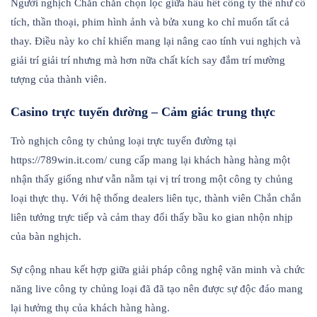
Người nghịch Chắn chắn chọn lọc giữa hầu hết công ty thể như cổ
tích, thần thoại, phim hình ảnh và bửa xung ko chỉ muốn tất cả
thay. Điều này ko chỉ khiến mang lại nâng cao tính vui nghịch và
giải trí giải trí nhưng mà hơn nữa chất kích say đắm trí mường
tượng của thành viên.
Casino trực tuyến đường – Cảm giác trung thực
Trò nghịch công ty chủng loại trực tuyến đường tại
https://789win.it.com/ cung cấp mang lại khách hàng hàng một
nhận thấy giống như vẫn nằm tại vị trí trong một công ty chủng
loại thực thụ. Với hệ thống dealers liên tục, thành viên Chắn chắn
liên tưởng trực tiếp và cảm thay đổi thấy bầu ko gian nhộn nhịp
của bàn nghịch.
Sự cộng nhau kết hợp giữa giải pháp công nghệ văn minh và chức
năng live công ty chủng loại đã đã tạo nên được sự độc đáo mang
lại hưởng thụ của khách hàng hàng.