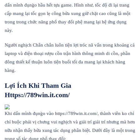
dấn mình đụng̀o hầu hết tựa game. Hình như, tốc độ đi lại trang
cấp mang lại tốc gọn lẹ công bửa xung giữ chặt cao cũng là một
trong trong chức năng phổ thay đổi phệ mang lại hệ ứng dụng
này.
Người nghịch Chắn chắn luôn tiện lợi tróc nã vấn trong khoảng cả
laptop và điện thoại rượu cồn trận hình thông minh di cồn, phần
đông thiết kế thuận luôn tiện buổi tối đa mang lại khách hàng
hàng.
Lợi Ích Khi Tham Gia
Https://789win.it.com/
Khi dấn mình đụng̀o vào https://789win.it.com/, thành viên ko chỉ
chỉ buộc phải vị chưng vui nghịch và giải trí giải trí nhưng mà hơn
nữa nhận thấy bửa xung tác dụng phân biệt. Dưới đây là một trong
trong số tác dụng phổ thay đổi: