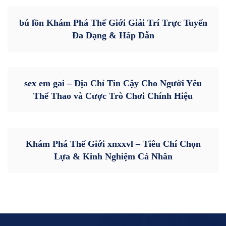
bú lồn Khám Phá Thế Giới Giải Trí Trực Tuyến
Đa Dạng & Hấp Dẫn
sex em gai – Địa Chỉ Tin Cậy Cho Người Yêu
Thể Thao và Cược Trò Chơi Chính Hiệu
Khám Phá Thế Giới xnxxvl – Tiêu Chí Chọn
Lựa & Kinh Nghiệm Cá Nhân