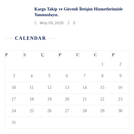
Kargo Takip ve Güvenli İletişim Hizmetlerimizle
Yanınızdayız.
May 05, 2025
0
CALENDAR
P
S
Ç
P
C
C
P
1
2
3
4
5
6
7
8
9
10
11
12
13
14
15
16
17
18
19
20
21
22
23
24
25
26
27
28
29
30
31