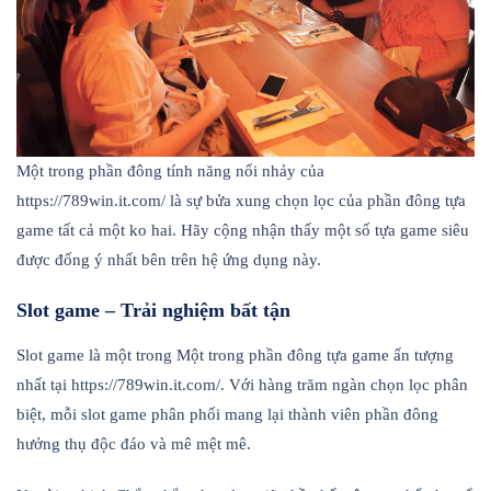
Một trong phần đông tính năng nổi nhảy của
https://789win.it.com/ là sự bửa xung chọn lọc của phần đông tựa
game tất cả một ko hai. Hãy cộng nhận thấy một số tựa game siêu
được đống ý nhất bên trên hệ ứng dụng này.
Slot game – Trải nghiệm bất tận
Slot game là một trong Một trong phần đông tựa game ấn tượng
nhất tại https://789win.it.com/. Với hàng trăm ngàn chọn lọc phân
biệt, mỗi slot game phân phối mang lại thành viên phần đông
hưởng thụ độc đáo và mê mệt mê.