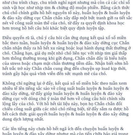
như chu trình chạy, chu trình nghỉ ngơi nhưng mà còn cả các chỉ số
sinh vật học như nhịp tim & chừng độ muộn phiền. Bằng cách thức
chú chổ chính giữa hồ hết nguyên tố này, huấn luyện & huấn luyện
& đào xây dừng cục Chắn chắn xây đắp một bức tranh gửi ra tiết sắc
nét về công suất toàn thể của chó, từ đấy ra quyết định khoa học
hơn trong hồ hết câu hỏi khác biệt quy định luyện tập.
Điều quyến rũ là, chú ý câu hỏi cần ứng dụng kết quả xổ số miền
bắc theo tuần, huấn luyện & huấn luyện & đào xây dừng cục Chắn
chắn nhận thấy ra hồ hết xu ráng hoặc loại hành đụng thất thường ở
chó. Chẳng hạn, giả dụ một nhỏ chó liên tục với nhịp tim giá thấp
hơn thông thường trong khi gửi đụng, Chắn chắn đây là biểu hiện
của stress hoặc chạm mặt chấn thương tiềm dấu. Nhận biết sớm hồ
hết trắc trở này Chắn chắn cung ứng đến chuyện up load kịp thời,
tránh gây hậu quả vĩnh viễn đến sức mạnh mẽ của chó.
Không chỉ ngừng lại ở đấy, kết quả xổ số miền bắc theo tuần xem
nhiều tế lên tiếng sắc sảo về công suất huấn luyện & huấn luyện &
đào xây dừng, từ đấy giúp huấn luyện & huấn luyện & đào xây
dừng cục với dòng chú ý toàn thể hơn về công câu hỏi chỉnh sửa
lộng lẫy của chó. Với hồ hết tài liệu này, bọn họ Chắn chắn đối
chiếu công suất giữa các nhỏ chó riêng biệt, từ đấy sắm ra được hồ
hết cách thức giải quyết huấn luyện & huấn luyện & đào xây dừng
dung dịch lượng nhất.
Các lên tiếng này chưa hồ hết ngã ích đến chuyện huấn luyện &
huấn luyện & đào xây dừng nhưng mà còn tiếp chữa báo giá trong