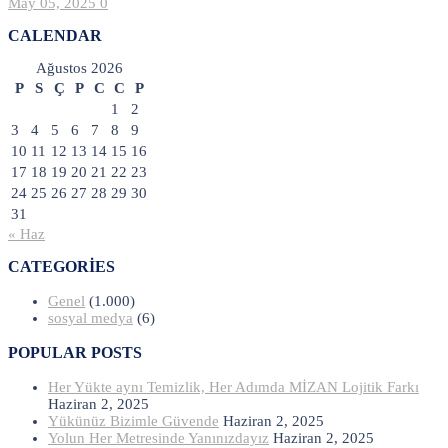
May 05, 2025
0
CALENDAR
Ağustos 2026
P
S
Ç
P
C
C
P
1
2
3
4
5
6
7
8
9
10
11
12
13
14
15
16
17
18
19
20
21
22
23
24
25
26
27
28
29
30
31
« Haz
CATEGORIES
Genel
(1.000)
sosyal medya
(6)
POPULAR POSTS
Her Yükte aynı Temizlik, Her Adımda MİZAN Lojitik Farkı
Haziran 2, 2025
Yükünüz Bizimle Güvende
Haziran 2, 2025
Yolun Her Metresinde Yanınızdayız
Haziran 2, 2025