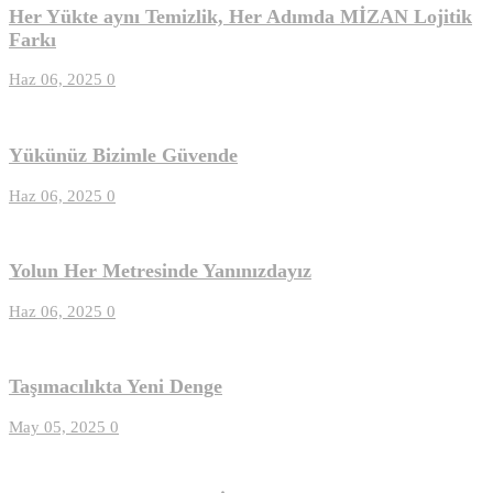
Her Yükte aynı Temizlik, Her Adımda MİZAN Lojitik
Farkı
Haz 06, 2025
0
Yükünüz Bizimle Güvende
Haz 06, 2025
0
Yolun Her Metresinde Yanınızdayız
Haz 06, 2025
0
Taşımacılıkta Yeni Denge
May 05, 2025
0