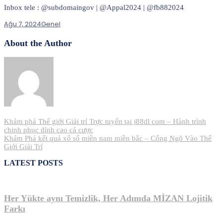
Inbox tele : @subdomaingov | @Appal2024 | @fb882024
Ağu 7, 2024
Genel
About the Author
Yazı
Khám phá Thế giới Giải trí Trực tuyến tại j88dl com – Hành trình
chinh phục đỉnh cao cá cược
gezinmesi
Khám Phá kết quả xổ số miền nam miền bắc – Cổng Ngõ Vào Thế
Giới Giải Trí
LATEST POSTS
Her Yükte aynı Temizlik, Her Adımda MİZAN Lojitik
Farkı