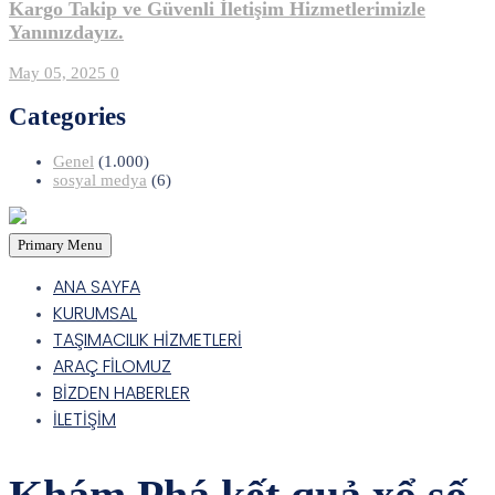
Kargo Takip ve Güvenli İletişim Hizmetlerimizle
Yanınızdayız.
May 05, 2025
0
Categories
Genel
(1.000)
sosyal medya
(6)
Primary Menu
ANA SAYFA
KURUMSAL
TAŞIMACILIK HİZMETLERİ
ARAÇ FİLOMUZ
BİZDEN HABERLER
İLETİŞİM