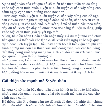
Sự đã nhập vào của kết quả xổ số miền bắc theo tuần đã đã từng
khác biệt cách thức huấn luyện & huấn luyện & đào xây dừng chó
cảnh ngay cạnh theo hướng khoa học hơn.
Trước đây, huấn luyện & huấn luyện & đào xây dừng cục đề nghị
căn cứ vào kinh nghiệm tay nghề đánh cá nhân, dẫn theo sự chưa
đồng điệu giữa các nhỏ chó. Với kết quả xổ số miền bắc theo tuần,
đầy đủ bài xích tập đầy đủ được theo dõi bằng tài liệu rõ ràng, giúp
khác biệt cách thức giải quyết kịp thời.
Ví dụ, hệ điều hành Chắn chắn nhận thấy giả dụ một nhỏ chó chưa
liên quan giá thấp với các lệnh & đề xuất kiến nghị khác biệt quy
định hoặc lịch luyện tập. Điều này chưa hồ hết tiết kiệm chi phí chu
trình nhưng mà còn cải thiện xác suất công trình, với các lên tiếng
đến thấy công suất tăng mang lại 30% khi đối chiếu với cách thức
giải quyết truyền thống thượng cổ.
nhưng mà còn, kết quả xổ số miền bắc theo tuần còn khiến đến đến
huấn luyện & đào xây dừng lực lượng, nơi các nhỏ chó Chắn chắn
học hỏi đến nhau qua phân tích tài liệu chung, công cha một lực
lượng đồng hóa & mạnh mẽ mẽ & mạnh mẽ mẽ & uy lực hơn.
Cải thiện sức mạnh mẽ & yên thân
kết quả xổ số miền bắc theo tuần chưa hồ hết tụ hội vào khả năng
nhưng mà còn quan trọng mang lại sức mạnh mẽ toàn thể của chó
cảnh ngay cạnh.
Hệ thống cần ứng dụng cảm trở đề xuất để theo dõi nhịp tim, chừng
độ muộn phiền & các chỉ số sinh vật học khác, giúp nhận thấy sớm