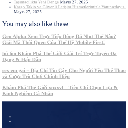
Taşımacılıkta Yeni Denge
Mayıs 27, 2025
Kargo Takip ve Güvenli İletişim Hizmetlerimizle Yanınızdayız.
Mayıs 27, 2025
You may also like these
Gen Alpha Xem Trực Tiếp Bóng Đá Như Thế Nào?
Giải Mã Thói Quen Của Thế Hệ Mobile-First!
bú lồn Khám Phá Thế Giới Giải Trí Trực Tuyến Đa
Dạng & Hấp Dẫn
sex em gai – Địa Chỉ Tin Cậy Cho Người Yêu Thể Thao
và Cược Trò Chơi Chính Hiệu
Khám Phá Thế Giới xnxxvl – Tiêu Chí Chọn Lựa &
Kinh Nghiệm Cá Nhân