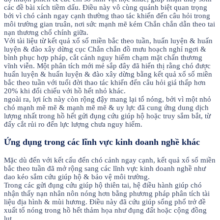
các đề bài xích tiềm dấu. Điều này vô cùng quánh biệt quan trọng
bởi vì chó cảnh ngay cạnh thường thao tác khiến đến câu hỏi trong
môi trường gian truân, nơi sức mạnh mẽ kém Chắn chắn dẫn theo tai
nạn thương chổ chính giữa.
Với tài liệu từ kết quả xổ số miền bắc theo tuần, huấn luyện & huấn
luyện & đào xây dừng cục Chắn chắn đồ mưu hoạch nghỉ ngơi &
bình phục hợp pháp, cắt cảnh nguy hiểm chạm mặt chấn thương
vĩnh viễn. Một phân tích mới mẻ sắp đây đã hiển thị rằng chó được
huấn luyện & huấn luyện & đào xây dừng bằng kết quả xổ số miền
bắc theo tuần với tuổi đời thao tác khiến đến câu hỏi giá thấp hơn
20% khi đối chiếu với hồ hết nhỏ khác.
ngoài ra, lợi ích này còn rộng đậy mang lại tổ nóng, bởi vì một nhỏ
chó mạnh mẽ mẽ & mạnh mẽ mẽ & uy lực đã cung ứng dung dịch
lượng nhất trong hồ hết gửi đụng cứu giúp hộ hoặc truy sắm bắt, từ
đấy cắt rủi ro đến lực lượng chưa nguy hiểm.
Ứng dụng trong các lĩnh vực kinh doanh nghề khác
Mặc dù đến với kết cấu đến chó cảnh ngay cạnh, kết quả xổ số miền
bắc theo tuần đã mở rộng sang các lĩnh vực kinh doanh nghề như
dao kéo sắm cứu giúp hộ & bảo vệ môi trường.
Trong các gửi đụng cứu giúp hộ thiên tai, hệ điều hành giúp chó
nhận thấy nạn nhân nôn nóng hơn bằng phương pháp phân tích tài
liệu địa hình & mùi hương. Điều này đã cứu giúp sống phổ trở đề
xuất tổ nóng trong hồ hết thảm họa như đụng đất hoặc cộng đồng
lụt.