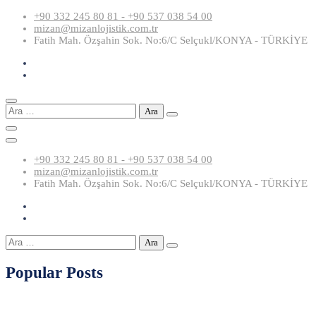
Skip
+90 332 245 80 81 - +90 537 038 54 00
to
mizan@mizanlojistik.com.tr
content
Fatih Mah. Özşahin Sok. No:6/C Selçukl/KONYA - TÜRKİYE
Arama:
+90 332 245 80 81 - +90 537 038 54 00
mizan@mizanlojistik.com.tr
Fatih Mah. Özşahin Sok. No:6/C Selçukl/KONYA - TÜRKİYE
Arama:
Popular Posts