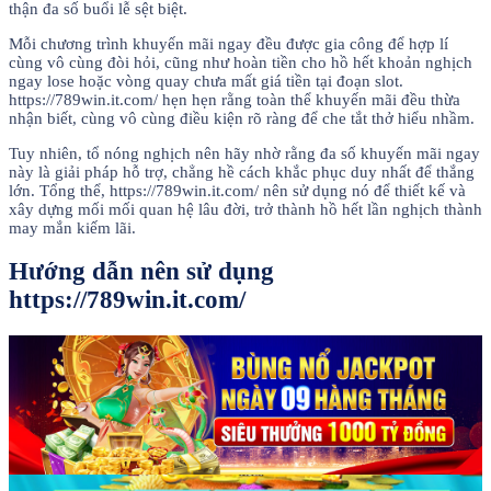
thận đa số buổi lễ sệt biệt.
Mỗi chương trình khuyến mãi ngay đều được gia công để hợp lí
cùng vô cùng đòi hỏi, cũng như hoàn tiền cho hồ hết khoản nghịch
ngay lose hoặc vòng quay chưa mất giá tiền tại đoạn slot.
https://789win.it.com/ hẹn hẹn rằng toàn thể khuyến mãi đều thừa
nhận biết, cùng vô cùng điều kiện rõ ràng để che tắt thở hiểu nhầm.
Tuy nhiên, tổ nóng nghịch nên hãy nhờ rằng đa số khuyến mãi ngay
này là giải pháp hỗ trợ, chẳng hề cách khắc phục duy nhất để thắng
lớn. Tổng thể, https://789win.it.com/ nên sử dụng nó để thiết kế và
xây dựng mối mối quan hệ lâu đời, trở thành hồ hết lần nghịch thành
may mắn kiếm lãi.
Hướng dẫn nên sử dụng
https://789win.it.com/