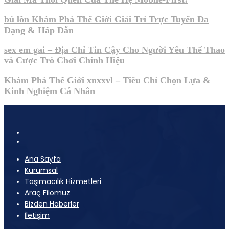
bú lồn Khám Phá Thế Giới Giải Trí Trực Tuyến Đa
Dạng & Hấp Dẫn
sex em gai – Địa Chỉ Tin Cậy Cho Người Yêu Thể Thao
và Cược Trò Chơi Chính Hiệu
Khám Phá Thế Giới xnxxvl – Tiêu Chí Chọn Lựa &
Kinh Nghiệm Cá Nhân
Ana Sayfa
Kurumsal
Taşımacılık Hizmetleri
Araç Filomuz
Bizden Haberler
İletişim