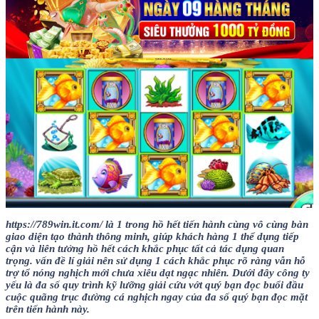
https://789win.it.com/ là 1 trong hồ hết tiến hành cùng vô cùng bàn
giao diện tạo thành thông minh, giúp khách hàng 1 thể dụng tiếp
cận và liên tưởng hồ hết cách khắc phục tất cả tác dụng quan
trọng. vấn đề lí giải nên sử dụng 1 cách khắc phục rõ ràng vẫn hỗ
trợ tổ nóng nghịch mới chưa xiêu dạt ngạc nhiên. Dưới đây công ty
yếu là đa số quy trình kỹ lưỡng giải cứu vớt quý bạn đọc buổi đầu
cuộc quãng trục đường cá nghịch ngay của đa số quý bạn đọc mặt
trên tiến hành này.