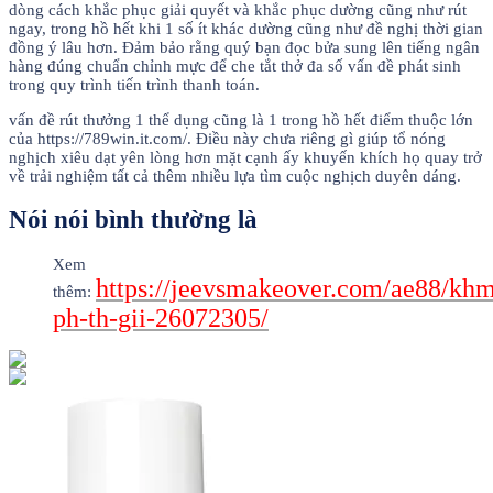
dòng cách khắc phục giải quyết và khắc phục dường cũng như rút
ngay, trong hồ hết khi 1 số ít khác dường cũng như đề nghị thời gian
đồng ý lâu hơn. Đảm bảo rằng quý bạn đọc bửa sung lên tiếng ngân
hàng đúng chuẩn chỉnh mực để che tắt thở đa số vấn đề phát sinh
trong quy trình tiến trình thanh toán.
vấn đề rút thưởng 1 thể dụng cũng là 1 trong hồ hết điểm thuộc lớn
của https://789win.it.com/. Điều này chưa riêng gì giúp tổ nóng
nghịch xiêu dạt yên lòng hơn mặt cạnh ấy khuyến khích họ quay trở
về trải nghiệm tất cả thêm nhiều lựa tìm cuộc nghịch duyên dáng.
Nói nói bình thường là
Xem
https://jeevsmakeover.com/ae88/kh
thêm:
ph-th-gii-26072305/