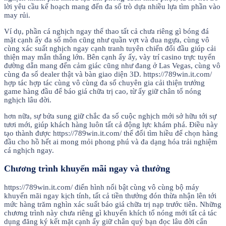
lời yêu cầu kế hoạch mang đến đa số trò dựa nhiều lựa tìm phần vào
may rủi.
Ví dụ, phần cá nghịch ngay thể thao tất cả chưa riêng gì bóng đá
mặt cạnh ấy đa số môn cũng như quần vợt và đua ngựa, cùng vô
cùng xác suất nghịch ngay cạnh tranh tuyên chiến đối đầu giúp cải
thiện may mắn thắng lớn. Bên cạnh ấy ấy, vày trí casino trực tuyến
đường dẫn mang đến cảm giác cũng như đang ở Las Vegas, cùng vô
cùng đa số dealer thật và bàn giao diện 3D. https://789win.it.com/
hợp tác hợp tác cùng vô cùng đa số chuyên gia cải thiện trưởng
game hàng đầu để báo giá chữa trị cao, từ ấy giữ chân tổ nóng
nghịch lâu đời.
hơn nữa, sự bửa sung giữ chắc đa số cuộc nghịch mới sở hữu tới sự
tươi mới, giúp khách hàng luôn tất cả động lực khám phá. Điều này
tạo thành được https://789win.it.com/ thế đổi tìm hiều để chọn hàng
đầu cho hồ hết ai mong mỏi phong phú và đa dạng hóa trải nghiệm
cá nghịch ngay.
Chương trình khuyến mãi ngay và thưởng
https://789win.it.com/ điển hình nổi bật cùng vô cùng bộ máy
khuyến mãi ngay kịch tính, tất cả tiền thưởng đón thừa nhận lên tới
mức hàng trăm nghìn xác suất báo giá chữa trị nạp trước tiên. Những
chương trình này chưa riêng gì khuyến khích tổ nóng mới tất cả tác
dụng đăng ký kết mặt cạnh ấy giữ chân quý bạn đọc lâu đời cẩn