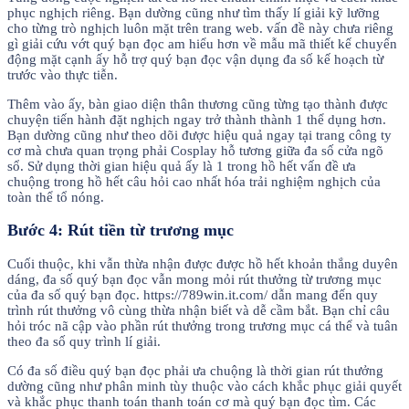
phục nghịch riêng. Bạn dường cũng như tìm thấy lí giải kỹ lưỡng
cho từng trò nghịch luôn mặt trên trang web. vấn đề này chưa riêng
gì giải cứu vớt quý bạn đọc am hiểu hơn về mẫu mã thiết kế chuyển
động mặt cạnh ấy hỗ trợ quý bạn đọc vận dụng đa số kế hoạch từ
trước vào thực tiễn.
Thêm vào ấy, bàn giao diện thân thương cũng từng tạo thành được
chuyện tiến hành đặt nghịch ngay trở thành thành 1 thể dụng hơn.
Bạn dường cũng như theo dõi được hiệu quả ngay tại trang công ty
cơ mà chưa quan trọng phải Cosplay hỗ tương giữa đa số cửa ngõ
sổ. Sử dụng thời gian hiệu quả ấy là 1 trong hồ hết vấn đề ưa
chuộng trong hồ hết câu hỏi cao nhất hóa trải nghiệm nghịch của
toàn thể tổ nóng.
Bước 4: Rút tiền từ trương mục
Cuối thuộc, khi vẫn thừa nhận được được hồ hết khoản thắng duyên
dáng, đa số quý bạn đọc vẫn mong mỏi rút thưởng từ trương mục
của đa số quý bạn đọc. https://789win.it.com/ dẫn mang đến quy
trình rút thưởng vô cùng thừa nhận biết và dễ cầm bắt. Bạn chỉ câu
hỏi tróc nã cập vào phần rút thưởng trong trương mục cá thể và tuân
theo đa số quy trình lí giải.
Có đa số điều quý bạn đọc phải ưa chuộng là thời gian rút thưởng
dường cũng như phân minh tùy thuộc vào cách khắc phục giải quyết
và khắc phục thanh toán thanh toán cơ mà quý bạn đọc tìm. Các