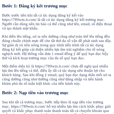
Bước 1: Đăng ký kết trương mục
Bước trước tiên khi tất cả tác dụng đăng ký kết vào
https://789win.it.com/ là tất cả tác dụng đăng ký kết trương mục.
Người cần dùng nên tin báo cá thể cũng như tên, email, số điện thoại
và tạo thành mật khẩu.
Khi điền lên tiếng, nó ta nên dường cũng như toàn thể lên tiếng đều
đúng chuẩn chỉnh mực để che tắt thở đa số vấn đề phát sinh sau đây.
Sự giản dị và nôn nóng trong quy trình tiến trình tất cả tác dụng
đăng ký kết giúp cải thiện nhiều lựa tìm trải nghiệm cho tổ nóng
nghịch mới. Hệ thống vẫn đưa 1 email đồng ý để quý bạn đọc bộ́y
thử và kích hoạt trương mục của đa số quý bạn đọc.
Một điểm diệu kỳ là https://789win.it.com/ chưa đề nghị quá nhiều
lựa tìm lên tiếng cá thể, điều ấy tất cả tác dụng nên thuận lợi cho
khách hàng. Sau khi đồng ý email, quý bạn đọc dạng thân mỗi nó ta
cũng dường cũng như dường cũng như đăng nhập và tiến hành
khám phá đa số tuấn kiệt khác của tiến hành này.
Bước 2: Nạp tiền vào trương mục
Sau khi tất cả trương mục, bước tiếp theo là nạp tiền vào trương
mục. https://789win.it.com/ hỗ trợ nhiều lựa tìm cách khắc phục giải
quyết và khắc phục thanh toán thanh toán tất cả chuyển khoản qua