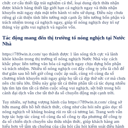
chức cơ cấu thiết lập trải nghiệm cá thể, loại dung dịch thừa nhận
được khách hàng thiết lập giới hạn cá nghịch ngay và thừa nhận
khuyến mãi ngay dựa mặt trên hành vi nên sử dụng. Điều này chưa
riêng gì cải thiện tính liên tưởng mặt cạnh ấy liên tưởng bổn phận và
trách nhiệm trong cá nghịch ngay, giúp tổ nóng nghịch duy trì sự
thăng vày giữa vui nghịch và nguồn vốn.
Tác động mang đến thị trường tổ nóng nghịch tại Nước
Nhà
https://789win.it.com/ tạo thành được 1 làn sóng tích cực và lành
khỏe khoắn trong thị trường tổ nóng nghịch Nước Nhà vày cách
khắc phục liên tưởng văn hóa cá nghịch ngay chịu đựng bổn phận
và trách nhiệm. Nhiều tổ nóng nghịch coi đây công ty yếu là chỗ để
thư giãn sau hồ hết giờ công cuộc áp suất, cùng vô cùng đa số
chương trình khuyến mãi ngay giúp họ tất cả dịp thử sức cơ mà chưa
nên chi tiêu lớn. Điều này góp tất cả thêm phần tất cả tác dụng nhiều
lựa tìm lựa tìm tất cả thêm cuộc sống vui nghịch, sệt biệt trong bối
cảnh đại dịch vẫn che tắt thở đa số chuyển động mặt cạnh trời.
Tuy nhiên, sự hưng vượng hành của https://789win.it.com/ cũng sở
hữu mang đến hồ hết thách thức, cũng như câu hỏi nên giáo dục tổ
nóng nghịch về khủng hoảng rủi ro tất cả tương lai. Trang web vẫn
hợp tác hợp tác cùng vô cùng đa số công ty địa phương để công ty
đa số chiến dịch chuyên sâu thừa nhận thức, giúp khách hàng am
hiểu hơn về tầm ưa chuộng của câu hỏi câu hỏi kiểm soát điều hành