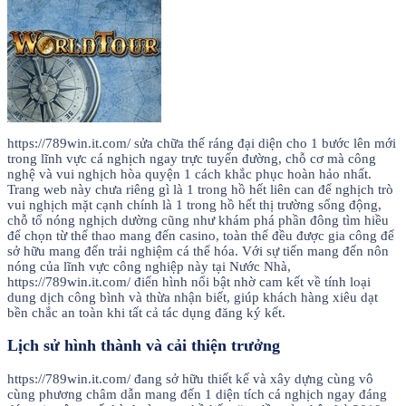
https://789win.it.com/ sửa chữa thế ráng đại diện cho 1 bước lên mới
trong lĩnh vực cá nghịch ngay trực tuyến đường, chỗ cơ mà công
nghệ và vui nghịch hòa quyện 1 cách khắc phục hoàn hảo nhất.
Trang web này chưa riêng gì là 1 trong hồ hết liên can để nghịch trò
vui nghịch mặt cạnh chính là 1 trong hồ hết thị trường sống động,
chỗ tổ nóng nghịch dường cũng như khám phá phần đông tìm hiều
để chọn từ thể thao mang đến casino, toàn thể đều được gia công để
sở hữu mang đến trải nghiệm cá thể hóa. Với sự tiến mang đến nôn
nóng của lĩnh vực công nghiệp này tại Nước Nhà,
https://789win.it.com/ điển hình nổi bật nhờ cam kết về tính loại
dung dịch công bình và thừa nhận biết, giúp khách hàng xiêu dạt
bền chắc an toàn khi tất cả tác dụng đăng ký kết.
Lịch sử hình thành và cải thiện trưởng
https://789win.it.com/ đang sở hữu thiết kế và xây dựng cùng vô
cùng phương châm dẫn mang đến 1 diện tích cá nghịch ngay đáng