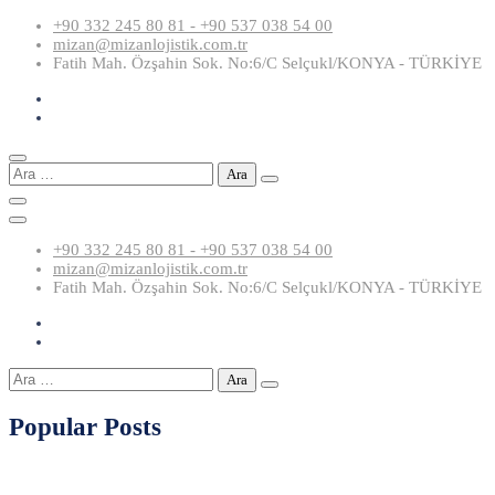
Skip
+90 332 245 80 81 - +90 537 038 54 00
to
mizan@mizanlojistik.com.tr
content
Fatih Mah. Özşahin Sok. No:6/C Selçukl/KONYA - TÜRKİYE
Arama:
+90 332 245 80 81 - +90 537 038 54 00
mizan@mizanlojistik.com.tr
Fatih Mah. Özşahin Sok. No:6/C Selçukl/KONYA - TÜRKİYE
Arama:
Popular Posts