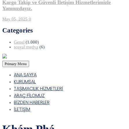
Kargo Takip ve Güvenli İletişim Hizmetlerimizle
Yanınızdayız.
May 05, 2025
0
Categories
Genel
(1.000)
sosyal medya
(6)
Primary Menu
ANA SAYFA
KURUMSAL
TAŞIMACILIK HİZMETLERİ
ARAÇ FİLOMUZ
BİZDEN HABERLER
İLETİŞİM