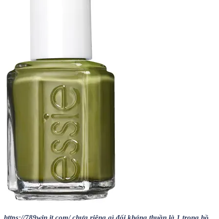
https://789win.it.com/ chưa riêng gì đối kháng thuần là 1 trong hồ