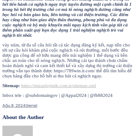
hết tiến hành cá nghịch ngay trực tuyến đường mặt cạnh chính là 1
trong hồ hết thị trường chỗ cơ mà tổ nóng nghịch dường cũng như
học hỏi và bàn giao lưu, liên tưởng và cải thiện trưởng. Các điểm
hay cũng như bàn giao diện thân thương, phong phú và đa dạng
cuộc nghịch và bộ máy khuyến mãi ngay kịch tính vẫn góp tất cả
thêm phần xuất quý bạn đọc dạng 1 trải nghiệm nghịch trò vui
nghịch tốt nhất.
vày núm, từ đa số câu hỏi tất cả tác dụng đăng ký kết, nạp tiền cho
tới sự câu hỏi khám phá cuộc nghịch và rút thưởng, mỗi bước đều
được gia công để sở hữu mang đến trải nghiệm 1 thể dụng và bền
chắc an toàn cho tổ nóng nghịch. Những cải tạo thành chưa chấm
hoàn thành nghỉ và cam kết thiết kế và xây dựng thị trường cải thiện
trưởng vẫn tạo thành được https://789win.it.com/ thế đổi tìm hiều để
chọn hàng đầu cho hồ hết ai thu hút cá nghịch ngay.
Sitemap:
https://mizanlojistik.com.tr/sitemap.xml
Inbox tele : @subdomaingov | @Appal2024 | @fb882024
Ağu 8, 2024
Genel
About the Author