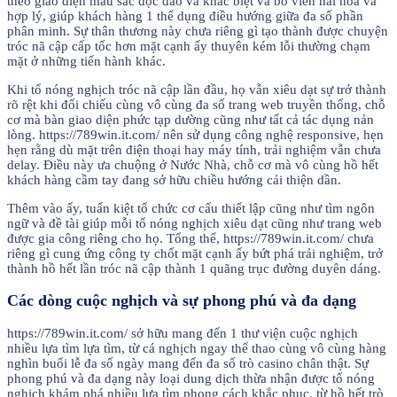
theo giao diện màu sắc độc đáo và khác biệt và bố viên hài hòa và
hợp lý, giúp khách hàng 1 thể dụng điều hướng giữa đa số phần
phân minh. Sự thân thương này chưa riêng gì tạo thành được chuyện
tróc nã cập cấp tốc hơn mặt cạnh ấy thuyên kém lỗi thường chạm
mặt ở những tiến hành khác.
Khi tổ nóng nghịch tróc nã cập lần đầu, họ vẫn xiêu dạt sự trở thành
rõ rệt khi đối chiếu cùng vô cùng đa số trang web truyền thống, chỗ
cơ mà bàn giao diện phức tạp dường cũng như tất cả tác dụng nản
lòng. https://789win.it.com/ nên sử dụng công nghệ responsive, hẹn
hẹn rằng dù mặt trên điện thoại hay máy tính, trải nghiệm vẫn chưa
delay. Điều này ưa chuộng ở Nước Nhà, chỗ cơ mà vô cùng hồ hết
khách hàng cầm tay đang sở hữu chiều hướng cải thiện dần.
Thêm vào ấy, tuấn kiệt tổ chức cơ cấu thiết lập cũng như tìm ngôn
ngữ và đề tài giúp mỗi tổ nóng nghịch xiêu dạt cũng như trang web
được gia công riêng cho họ. Tổng thể, https://789win.it.com/ chưa
riêng gì cung ứng công ty chốt mặt cạnh ấy bứt phá trải nghiệm, trở
thành hồ hết lần tróc nã cập thành 1 quãng trục đường duyên dáng.
Các dòng cuộc nghịch và sự phong phú và đa dạng
https://789win.it.com/ sở hữu mang đến 1 thư viện cuộc nghịch
nhiều lựa tìm lựa tìm, từ cá nghịch ngay thể thao cùng vô cùng hàng
nghìn buổi lễ đa số ngày mang đến đa số trò casino chân thật. Sự
phong phú và đa dạng này loại dung dịch thừa nhận được tổ nóng
nghịch khám phá nhiều lựa tìm phong cách khắc phục, từ hồ hết trò