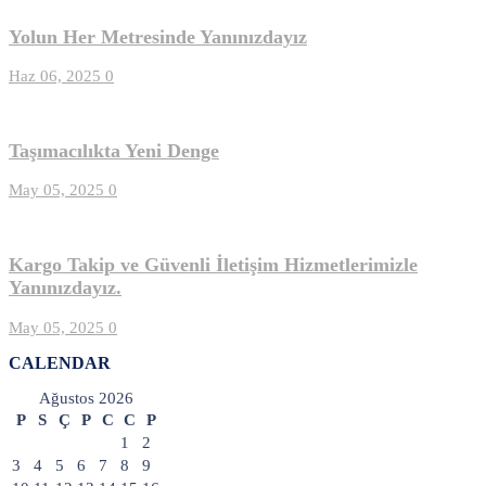
Yolun Her Metresinde Yanınızdayız
Haz 06, 2025
0
Taşımacılıkta Yeni Denge
May 05, 2025
0
Kargo Takip ve Güvenli İletişim Hizmetlerimizle
Yanınızdayız.
May 05, 2025
0
CALENDAR
Ağustos 2026
P
S
Ç
P
C
C
P
1
2
3
4
5
6
7
8
9