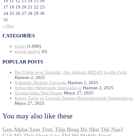
10
11
12
13
14
15
16
17
18
19
20
21
22
23
24
25
26
27
28
29
30
31
« Haz
CATEGORIES
Genel
(1.000)
sosyal medya
(6)
POPULAR POSTS
Her Yükte aynı Temizlik, Her Adımda MİZAN Lojitik Farkı
Haziran 2, 2025
Yükünüz Bizimle Güvende
Haziran 2, 2025
Yolun Her Metresinde Yanınızdayız
Haziran 2, 2025
Taşımacılıkta Yeni Denge
Mayıs 27, 2025
Kargo Takip ve Güvenli İletişim Hizmetlerimizle Yanınızdayız.
Mayıs 27, 2025
You may also like these
Gen Alpha Xem Trực Tiếp Bóng Đá Như Thế Nào?
Giải Mã Thói Quen Của Thế Hệ Mobile-First!