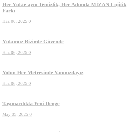
Her Yükte aynı Temizlik, Her Adımda MİZAN Lojitik
Farkı
Haz 06, 2025
0
Yükünüz Bizimle Güvende
Haz 06, 2025
0
Yolun Her Metresinde Yanınızdayız
Haz 06, 2025
0
Taşımacılıkta Yeni Denge
May 05, 2025
0