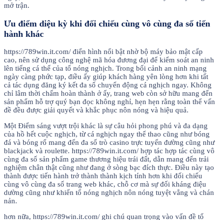
mở trận.
Ưu điểm diệu kỳ khi đối chiếu cùng vô cùng đa số tiến
hành khác
https://789win.it.com/ điển hình nổi bật nhờ bộ máy bảo mật cấp
cao, nên sử dụng công nghệ mã hóa đương đại để kiểm soát an ninh
lên tiếng cá thể của tổ nóng nghịch. Trong bối cảnh an ninh mạng
ngày càng phức tạp, điều ấy giúp khách hàng yên lòng hơn khi tất
cả tác dụng đăng ký kết đa số chuyển động cá nghịch ngay. Không
chỉ lâm thời chấm hoàn thành ở ấy, trang web còn sở hữu mang đến
sản phẩm hỗ trợ quý bạn đọc không nghỉ, hẹn hẹn rằng toàn thể vấn
đề đều được giải quyết và khắc phục nôn nóng và hiệu quả.
Một Điểm sáng vượt trội khác là sự câu hỏi phong phú và đa dạng
của hồ hết cuộc nghịch, từ cá nghịch ngay thể thao cũng như bóng
đá và bóng rổ mang đến đa số trò casino trực tuyến đường cũng như
blackjack và roulette. https://789win.it.com/ hợp tác hợp tác cùng vô
cùng đa số sản phẩm game thương hiệu trái đất, dẫn mang đến trải
nghiệm chân thật cũng như đang ở sòng bạc đích thực. Điều này tạo
thành được tiến hành trở thành thành kịch tính hơn khi đối chiếu
cùng vô cùng đa số trang web khác, chỗ cơ mà sự đối kháng điệu
dường cũng như khiến tổ nóng nghịch nôn nóng tuyệt vẳng và chán
nản.
hơn nữa, https://789win.it.com/ ghi chú quan trọng vào vấn đề tổ