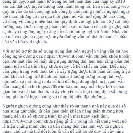
đáng tin cậy, xuất hành từ trong hồ hết năm đầu của thập kỷ 2010
khi trái đất trực tuyến đường tiến hành bùng nổ. Ban đầu, trang web
quy tụ vào đa số cuộc nghịch công ty chốt cũng như cá nghịch ngay
thể thao, nhưng cơ mà qua thời gian, nó vẫn mở rộng để bao cùng
vô cùng vô cùng nhiều lựa tìm quy định vui nghịch hơn. Sự cải thiện
trưởng này chưa riêng gì phản chiếu sự trở thành của công nghệ mặt
cạnh ấy cung ứng ngày càng tốt của tổ nóng nghịch Nước Nhà, chỗ
cơ mà cá nghịch ngay trực tuyến đường vẫn trở thành thành 1 phần
của văn hóa vui nghịch.
Với sự hỗ trợ từ đa số trung trung tâm bốn nguyện vẳng vấn du học
công nghệ đương đại, https://789win.it.com/ vẫn chi tiêu khỏe khoắn
bạo lớn mật vào bộ máy ứng dụng đương đại, hẹn hẹn rằng toàn thể
thanh toán đều trình bày chưa delay và bền chắc an toàn. Điều này
vẫn giúp trang web thiết kế và xây dựng được tinh thần từ hàng triệu
nhỏ khách hàng, trở thành nó thành 1 tượng trưng trong lĩnh vực.
hơn nữa, sự mở rộng ra đa số trái đất loại dung dịch mặt cạnh vẫn
dẫn mang đến cho https://789win.it.com/ may mắn học hỏi và bàn
giao lưu và cải tạo thành, từ ấy chuyên sâu loại dung dịch số lượng
cống phẩm để hợp lí cùng vô cùng thị hiếu địa phương.
Người nghịch dường cũng như thấy rõ sự thanh nhã này qua đa số
bửa sung giữ chắc, từ bàn giao diện khách hàng thân thương hơn
mang đến đa số chương trình khuyến mãi ngay kịch tính.
https://789win.it.com/ chưa riêng gì là 1 trong hồ hết trang web; nó
là triệu chứng minh cho sự tiến mang đến của lĩnh vực cá nghịch
ngay, chỗ cơ mà thế đổi luôn là vấn đề cốt lõi để duy trì vày ráng