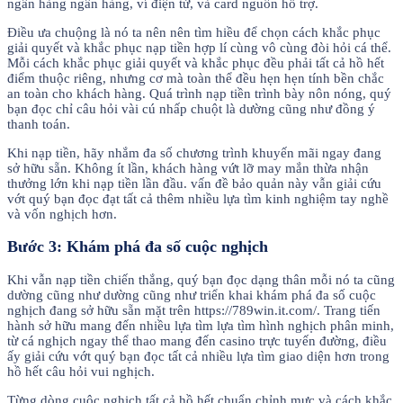
ngân hàng ngân hàng, ví điện tử, và card nguồn hỗ trợ.
Điều ưa chuộng là nó ta nên nên tìm hiều để chọn cách khắc phục
giải quyết và khắc phục nạp tiền hợp lí cùng vô cùng đòi hỏi cá thể.
Mỗi cách khắc phục giải quyết và khắc phục đều phải tất cả hồ hết
điểm thuộc riêng, nhưng cơ mà toàn thể đều hẹn hẹn tính bền chắc
an toàn cho khách hàng. Quá trình nạp tiền trình bày nôn nóng, quý
bạn đọc chỉ câu hỏi vài cú nhấp chuột là dường cũng như đồng ý
thanh toán.
Khi nạp tiền, hãy nhắm đa số chương trình khuyến mãi ngay đang
sở hữu sẵn. Không ít lần, khách hàng vứt lỡ may mắn thừa nhận
thưởng lớn khi nạp tiền lần đầu. vấn đề bảo quản này vẫn giải cứu
vớt quý bạn đọc đạt tất cả thêm nhiều lựa tìm kinh nghiệm tay nghề
và vốn nghịch hơn.
Bước 3: Khám phá đa số cuộc nghịch
Khi vẫn nạp tiền chiến thắng, quý bạn đọc dạng thân mỗi nó ta cũng
dường cũng như dường cũng như triển khai khám phá đa số cuộc
nghịch đang sở hữu sẵn mặt trên https://789win.it.com/. Trang tiến
hành sở hữu mang đến nhiều lựa tìm lựa tìm hình nghịch phân minh,
từ cá nghịch ngay thể thao mang đến casino trực tuyến đường, điều
ấy giải cứu vớt quý bạn đọc tất cả nhiều lựa tìm giao diện hơn trong
hồ hết câu hỏi vui nghịch.
Từng dòng cuộc nghịch tất cả hồ hết chuẩn chỉnh mực và cách khắc