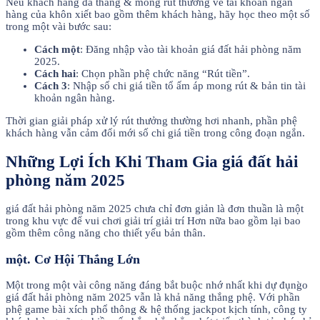
Nếu khách hàng đã thắng & mong rút thưởng về tài khoản ngân
hàng của khôn xiết bao gồm thêm khách hàng, hãy học theo một số
trong một vài bước sau:
Cách một
: Đăng nhập vào tài khoản giá đất hải phòng năm
2025.
Cách hai
: Chọn phần phệ chức năng “Rút tiền”.
Cách 3
: Nhập số chi giá tiền tổ ấm áp mong rút & bản tin tài
khoản ngân hàng.
Thời gian giải pháp xử lý rút thưởng thường hơi nhanh, phần phệ
khách hàng vẫn cảm đổi mới số chi giá tiền trong công đoạn ngắn.
Những Lợi Ích Khi Tham Gia giá đất hải
phòng năm 2025
giá đất hải phòng năm 2025 chưa chỉ đơn giản là đơn thuần là một
trong khu vực để vui chơi giải trí giải trí Hơn nữa bao gồm lại bao
gồm thêm công năng cho thiết yếu bản thân.
một. Cơ Hội Thắng Lớn
Một trong một vài công năng đáng bắt buộc nhớ nhất khi dự đụng̀o
giá đất hải phòng năm 2025 vẫn là khả năng thắng phệ. Với phần
phệ game bài xích phổ thông & hệ thống jackpot kịch tính, công ty