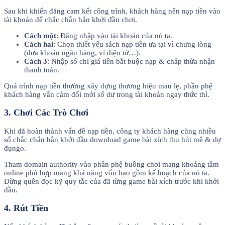
Sau khi khiến đăng cam kết công trình, khách hàng nên nạp tiền vào
tài khoản để chắc chắn hẳn khởi đầu chơi.
Cách một
: Đăng nhập vào tài khoản của nó ta.
Cách hai
: Chọn thiết yếu sách nạp tiền ưa tại vì chưng lòng
(đưa khoản ngân hàng, ví điện tử…).
Cách 3
: Nhập số chi giá tiền bắt buộc nạp & chấp thừa nhận
thanh toán.
Quá trình nạp tiền thường xây dựng thương hiệu mau lẹ, phần phệ
khách hàng vẫn cảm đổi mới số dư trong tài khoản ngay thức thì.
3. Chơi Các Trò Chơi
Khi đã hoàn thành vấn đề nạp tiền, công ty khách hàng cũng nhiều
số chắc chắn hẳn khởi đầu download game bài xích thu hút mê & dự
đụng̀o.
Tham domain authority vào phần phệ buồng chơi mang khoảng tầm
online phù hợp mang khả năng vốn bao gồm kế hoạch của nó ta.
Đừng quên đọc kỹ quy tắc của đã từng game bài xích trước khi khởi
đầu.
4. Rút Tiền