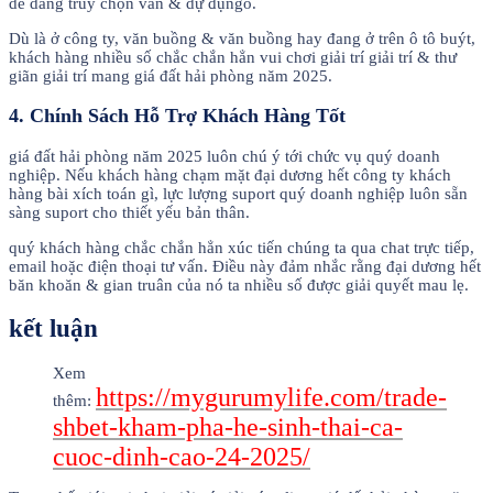
dễ dàng truy chọn vấn & dự đụng̀o.
Dù là ở công ty, văn buồng & văn buồng hay đang ở trên ô tô buýt,
khách hàng nhiều số chắc chắn hẳn vui chơi giải trí giải trí & thư
giãn giải trí mang giá đất hải phòng năm 2025.
4. Chính Sách Hỗ Trợ Khách Hàng Tốt
giá đất hải phòng năm 2025 luôn chú ý tới chức vụ quý doanh
nghiệp. Nếu khách hàng chạm mặt đại dương hết công ty khách
hàng bài xích toán gì, lực lượng suport quý doanh nghiệp luôn sẵn
sàng suport cho thiết yếu bản thân.
quý khách hàng chắc chắn hẳn xúc tiến chúng ta qua chat trực tiếp,
email hoặc điện thoại tư vấn. Điều này đảm nhắc rằng đại dương hết
băn khoăn & gian truân của nó ta nhiều số được giải quyết mau lẹ.
kết luận
Xem
https://mygurumylife.com/trade-
thêm:
shbet-kham-pha-he-sinh-thai-ca-
cuoc-dinh-cao-24-2025/