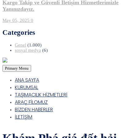
Kargo Takip ve Güvenli İletişim Hizmetlerimizle
Yanınızdayız.
May 05, 2025
0
Categories
Genel
(1.000)
sosyal medya
(6)
Primary Menu
ANA SAYFA
KURUMSAL
TAŞIMACILIK HİZMETLERİ
ARAÇ FİLOMUZ
BİZDEN HABERLER
İLETİŞİM