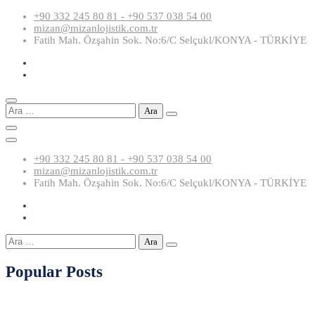
Skip
+90 332 245 80 81 - +90 537 038 54 00
to
mizan@mizanlojistik.com.tr
content
Fatih Mah. Özşahin Sok. No:6/C Selçukl/KONYA - TÜRKİYE
Arama:
+90 332 245 80 81 - +90 537 038 54 00
mizan@mizanlojistik.com.tr
Fatih Mah. Özşahin Sok. No:6/C Selçukl/KONYA - TÜRKİYE
Arama:
Popular Posts