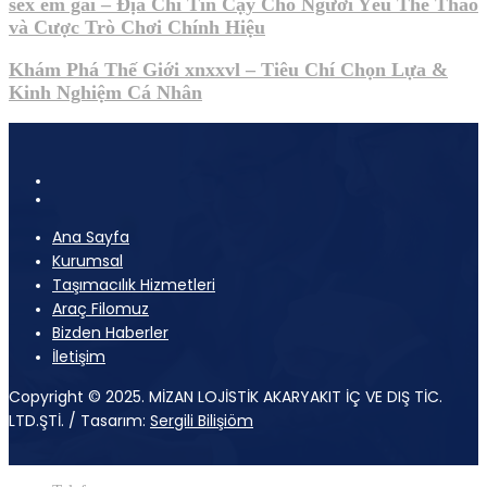
sex em gai – Địa Chỉ Tin Cậy Cho Người Yêu Thể Thao
và Cược Trò Chơi Chính Hiệu
Khám Phá Thế Giới xnxxvl – Tiêu Chí Chọn Lựa &
Kinh Nghiệm Cá Nhân
Ana Sayfa
Kurumsal
Taşımacılık Hizmetleri
Araç Filomuz
Bizden Haberler
İletişim
Copyright © 2025. MİZAN LOJİSTİK AKARYAKIT İÇ VE DIŞ TİC.
LTD.ŞTİ. / Tasarım:
Sergili Bilişiöm