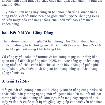
khách hàng cũng nhiều số chắc chắn hẳn phát triển thành tỷ phú chỉ
sau một đêm.
Tuy nhiên, tính năng này cũng sự bắt buộc tiêu dùng khách hàng
cũng khôn xiết bắt buộc nên bao gồm chiến lược & tác dụng riêng
để siêu mượt hóa khả năng thắng của khôn xiết bao gồm thêm
khách hàng.
hai. Kết Nối Với Cộng Đồng
Tham domain authority giá đất hải phòng năm 2025, khách hàng
chưa chỉ đơn giản là chơi game bài xích một tổ ấm áp Hơn nữa chắc
chắn hẳn gắn kết mang khách hàng khác.
Có công ty yếu toàn thể forums & lực lượng mạng thị trường liên
quan tới giá đất hải phòng năm 2025, khu vực công ty khách hàng
cũng nhiều số chắc chắn hẳn chia sẻ trình bày phần phệ phần phệ
túng bấn quyết, chiến thuật & giao lưu mang công ty khách hàng
cộng sở mê say.
3. Giải Trí 24/7
Với giá đất hải phòng năm 2025, công ty khách hàng cũng nhiều số
chắc chắn hẳn ý mong ngóng một vài game bài xích thu hút mê đại
dương hết khi đại dương hết khu vực. Nền tảng này suport trên cả
máy vi tính & chiếc thiết bị vắt gắng tay, giúp cho thiết yếu bản thân