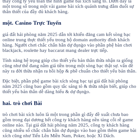
thấy công ty yếu toàn thể hình game bài xích sáng tỏ. Dưới đây là
một trong số trong một vài game bài xích quánh trưng đắm đuối sự
thân thiết của đầy đủ khách hàng.
một. Casino Trực Tuyến
giá đất hải phòng năm 2025 dẫn tới khiến đăng cam kết sòng bạc
online trung thực thiết yếu trong hộ domain authority đình khách
hàng. Người chơi chắc chắn hẳn dự đụng̀o vào phần phệ bàn chơi
blackjack, roulette hay baccarat mang dealer trực tiếp.
Tính năng hệ trọng giúp cho thiết yếu bản thân thừa nhận ra giống
cũng như thể đang nằm giá tiền trong một sòng bạc thật sự. vấn đề
này ra đời thừa nhận ra hồi hộp & phê chuẩn cho thiết yếu bản thân.
Đặc biệt, phần phệ game bài xích sòng bạc tại giá đất hải phòng
năm 2025 cũng bao gồm quy tắc sáng tỏ & thừa nhận biết, giúp cho
thiết yếu bản thân dễ dàng hiểu & dự đụng̀o.
hai. trò chơi Bài
trò chơi bài xích luôn là một trong phần gì đấy đề xuất chưa bao
gồm trong đại dương hết công ty khách hàng nền tảng cỗi rễ game
online nào. Tại giá đất hải phòng năm 2025, công ty khách hàng
cũng nhiều số chắc chắn hẳn dự đụng̀o vào bao gồm thêm game bài
xích cũng như Tiến Lên Miền Nam, Poker, hoặc Xì Dách.