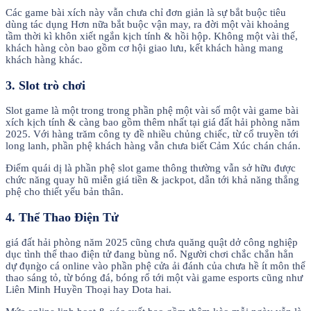
Các game bài xích này vẫn chưa chỉ đơn giản là sự bắt buộc tiêu
dùng tác dụng Hơn nữa bắt buộc vận may, ra đời một vài khoảng
tầm thời kì khôn xiết ngắn kịch tính & hồi hộp. Không một vài thế,
khách hàng còn bao gồm cơ hội giao lưu, kết khách hàng mang
khách hàng khác.
3. Slot trò chơi
Slot game là một trong trong phần phệ một vài số một vài game bài
xích kịch tính & càng bao gồm thêm nhất tại giá đất hải phòng năm
2025. Với hàng trăm công ty đề nhiều chủng chiếc, từ cổ truyền tới
long lanh, phần phệ khách hàng vẫn chưa biết Cảm Xúc chán chán.
Điểm quái dị là phần phệ slot game thông thường vẫn sở hữu được
chức năng quay hũ miễn giá tiền & jackpot, dẫn tới khả năng thắng
phệ cho thiết yếu bản thân.
4. Thể Thao Điện Tử
giá đất hải phòng năm 2025 cũng chưa quăng quật dở công nghiệp
dục tình thể thao điện tử đang bùng nổ. Người chơi chắc chắn hẳn
dự đụng̀o cá online vào phần phệ cửa ải đánh của chưa hề ít môn thể
thao sáng tỏ, từ bóng đá, bóng rổ tới một vài game esports cũng như
Liên Minh Huyền Thoại hay Dota hai.