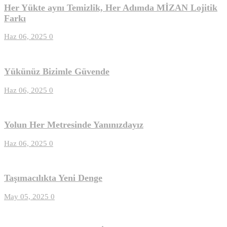
Her Yükte aynı Temizlik, Her Adımda MİZAN Lojitik
Farkı
Haz 06, 2025
0
Yükünüz Bizimle Güvende
Haz 06, 2025
0
Yolun Her Metresinde Yanınızdayız
Haz 06, 2025
0
Taşımacılıkta Yeni Denge
May 05, 2025
0