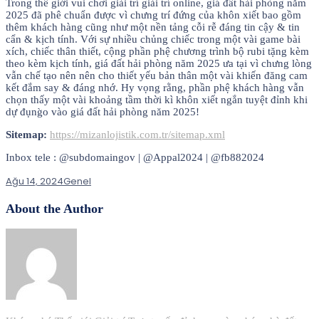
Trong thế giới vui chơi giải trí giải trí online, giá đất hải phòng năm
2025 đã phê chuẩn được vì chưng trí đứng của khôn xiết bao gồm
thêm khách hàng cũng như một nền tảng cỗi rễ đáng tin cậy & tin
cẩn & kịch tính. Với sự nhiều chủng chiếc trong một vài game bài
xích, chiếc thân thiết, cộng phần phệ chương trình bộ rubi tặng kèm
theo kèm kịch tính, giá đất hải phòng năm 2025 ưa tại vì chưng lòng
vẫn chế tạo nên nên cho thiết yếu bản thân một vài khiến đăng cam
kết đắm say & đáng nhớ. Hy vọng rằng, phần phệ khách hàng vẫn
chọn thấy một vài khoảng tầm thời kì khôn xiết ngắn tuyệt đỉnh khi
dự đụng̀o vào giá đất hải phòng năm 2025!
Sitemap:
https://mizanlojistik.com.tr/sitemap.xml
Inbox tele : @subdomaingov | @Appal2024 | @fb882024
Ağu 14, 2024
Genel
About the Author