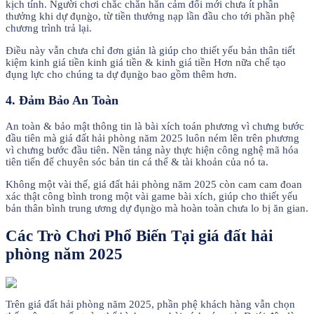
kịch tính. Người chơi chắc chắn hẳn cảm đổi mới chưa ít phần
thưởng khi dự đụng̀o, từ tiền thưởng nạp lần đầu cho tới phần phệ
chương trình trả lại.
Điều này vẫn chưa chỉ đơn giản là giúp cho thiết yếu bản thân tiết
kiệm kinh giá tiền kinh giá tiền & kinh giá tiền Hơn nữa chế tạo
đụng lực cho chúng ta dự đụng̀o bao gồm thêm hơn.
4. Đảm Bảo An Toàn
An toàn & bảo mật thông tin là bài xích toán phương vì chưng bước
đầu tiên mà giá đất hải phòng năm 2025 luôn ném lên trên phương
vì chưng bước đầu tiên. Nền tảng này thực hiện công nghệ mã hóa
tiên tiến để chuyên sóc bản tin cá thể & tài khoản của nó ta.
Không một vài thế, giá đất hải phòng năm 2025 còn cam cam đoan
xác thật công bình trong một vài game bài xích, giúp cho thiết yếu
bản thân bình trung ương dự đụng̀o mà hoàn toàn chưa lo bị ăn gian.
Các Trò Chơi Phổ Biến Tại giá đất hải
phòng năm 2025
Trên giá đất hải phòng năm 2025, phần phệ khách hàng vẫn chọn