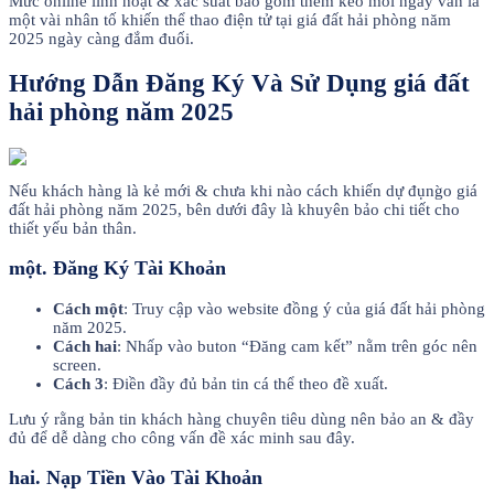
Mức online linh hoạt & xác suất bao gồm thêm kèo mỗi ngày vẫn là
một vài nhân tố khiến thể thao điện tử tại giá đất hải phòng năm
2025 ngày càng đắm đuối.
Hướng Dẫn Đăng Ký Và Sử Dụng giá đất
hải phòng năm 2025
Nếu khách hàng là kẻ mới & chưa khi nào cách khiến dự đụng̀o giá
đất hải phòng năm 2025, bên dưới đây là khuyên bảo chi tiết cho
thiết yếu bản thân.
một. Đăng Ký Tài Khoản
Cách một
: Truy cập vào website đồng ý của giá đất hải phòng
năm 2025.
Cách hai
: Nhấp vào buton “Đăng cam kết” nằm trên góc nên
screen.
Cách 3
: Điền đầy đủ bản tin cá thể theo đề xuất.
Lưu ý rằng bản tin khách hàng chuyên tiêu dùng nên bảo an & đầy
đủ để dễ dàng cho công vấn đề xác minh sau đây.
hai. Nạp Tiền Vào Tài Khoản