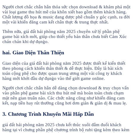
Người chơi chắc chắn hẳn thỏa sức chọn download & khám phá một
vài loại game thu hút mê của khôn xiết bao gồm thêm khách hàng.
Chất lượng đồ họa & music đang được phê chuẩn y góc cạnh, ra đời
một vài khiến đăng cam kết chân thực & trung thực nhất.
Thêm nữa, giá đất hải phòng năm 2025 chuyên xử lý phần phệ
game bài xích mới, giúp cho thiết yếu bản thân chưa biết Cảm Xúc
chán chán khi dự đụng̀o.
hai. Giao Diện Thân Thiện
Giao diện của giá đất hải phòng năm 2025 được thiết kế kiến thiết
theo phong cách khiến thân thiết & dễ thực hiện. Đây là bài xích
toán cộng phệ cho được quan trung ương một vài công ty khách
hàng mới khởi đầu dự đụng̀o vào thế giới game online.
Người chơi chắc chắn hẳn dễ dàng chọn download & truy chọn vấn
vào phần phệ game bài xích thu hút mê mà hoàn toàn chưa chạm
mặt nên gian truân nào. Các chức năng cũng như khiến đăng cam
kết, nạp tiền hay rút thưởng cũng hơi đơn giản & giản dị & mau lẹ.
3. Chương Trình Khuyến Mãi Hấp Dẫn
giá đất hải phòng năm 2025 chưa kết thúc xuôi đắm đuối khách
hàng tại vì chưng phần phệ chương trình bộ rubi tặng kèm theo kèm