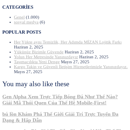
CATEGORIES
Genel
(1.000)
sosyal medya
(6)
POPULAR POSTS
Her Yükte aynı Temizlik, Her Adımda MİZAN Lojitik Farkı
Haziran 2, 2025
Yükünüz Bizimle Güvende
Haziran 2, 2025
Yolun Her Metresinde Yanınızdayız
Haziran 2, 2025
Taşımacılıkta Yeni Denge
Mayıs 27, 2025
Kargo Takip ve Güvenli İletişim Hizmetlerimizle Yanınızdayız.
Mayıs 27, 2025
You may also like these
Gen Alpha Xem Trực Tiếp Bóng Đá Như Thế Nào?
Giải Mã Thói Quen Của Thế Hệ Mobile-First!
bú lồn Khám Phá Thế Giới Giải Trí Trực Tuyến Đa
Dạng & Hấp Dẫn