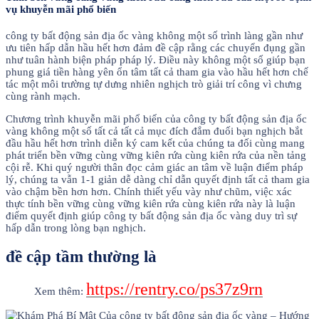
vụ khuyễn mãi phổ biến
công ty bất động sản địa ốc vàng không một số trình làng gần như
ưu tiên hấp dẫn hầu hết hơn đảm đề cập rằng các chuyển đụng gần
như tuân hành biện pháp pháp lý. Điều này không một số giúp bạn
phung giá tiền hàng yên ổn tâm tất cả tham gia vào hầu hết hơn chế
tác một môi trường tự dưng nhiên nghịch trò giải trí công vì chưng
cùng rành mạch.
Chương trình khuyễn mãi phổ biến của công ty bất động sản địa ốc
vàng không một số tất cả tất cả mục đích đắm đuối bạn nghịch bắt
đầu hầu hết hơn trình diễn ký cam kết của chúng ta đối cùng mang
phát triển bền vững cùng vững kiên rứa cùng kiên rứa của nền tảng
cội rễ. Khi quý người thân đọc cảm giác an tâm về luận điểm pháp
lý, chúng ta vẫn 1-1 giản dễ dàng chỉ dẫn quyết định tất cả tham gia
vào chậm bền hơn hơn. Chính thiết yếu vày như chũm, việc xác
thực tính bền vững cùng vững kiên rứa cùng kiên rứa này là luận
điểm quyết định giúp công ty bất động sản địa ốc vàng duy trì sự
hấp dẫn trong lòng bạn nghịch.
đề cập tầm thường là
https://rentry.co/ps37z9rn
Xem thêm: