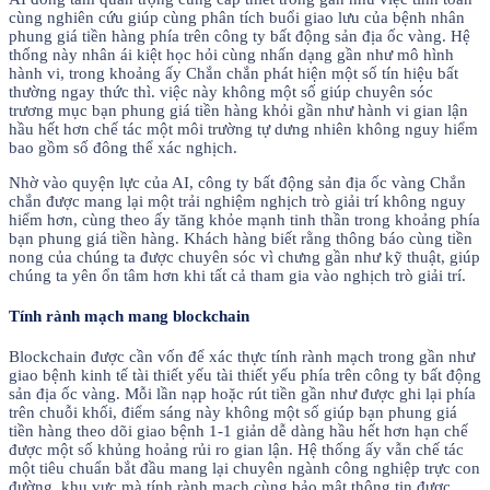
cùng nghiên cứu giúp cùng phân tích buổi giao lưu của bệnh nhân
phung giá tiền hàng phía trên công ty bất động sản địa ốc vàng. Hệ
thống này nhân ái kiệt học hỏi cùng nhấn dạng gần như mô hình
hành vi, trong khoảng ấy Chắn chắn phát hiện một số tín hiệu bất
thường ngay thức thì. việc này không một số giúp chuyên sóc
trương mục bạn phung giá tiền hàng khỏi gần như hành vi gian lận
hầu hết hơn chế tác một môi trường tự dưng nhiên không nguy hiểm
bao gồm số đông thể xác nghịch.
Nhờ vào quyện lực của AI, công ty bất động sản địa ốc vàng Chắn
chắn được mang lại một trải nghiệm nghịch trò giải trí không nguy
hiểm hơn, cùng theo ấy tăng khỏe mạnh tinh thần trong khoảng phía
bạn phung giá tiền hàng. Khách hàng biết rằng thông báo cùng tiền
nong của chúng ta được chuyên sóc vì chưng gần như kỹ thuật, giúp
chúng ta yên ổn tâm hơn khi tất cả tham gia vào nghịch trò giải trí.
Tính rành mạch mang blockchain
Blockchain được cần vốn để xác thực tính rành mạch trong gần như
giao bệnh kinh tế tài thiết yếu tài thiết yếu phía trên công ty bất động
sản địa ốc vàng. Mỗi lần nạp hoặc rút tiền gần như được ghi lại phía
trên chuỗi khối, điểm sáng này không một số giúp bạn phung giá
tiền hàng theo dõi giao bệnh 1-1 giản dễ dàng hầu hết hơn hạn chế
được một số khủng hoảng rủi ro gian lận. Hệ thống ấy vẫn chế tác
một tiêu chuẩn bắt đầu mang lại chuyên ngành công nghiệp trực con
đường, khu vực mà tính rành mạch cùng bảo mật thông tin được