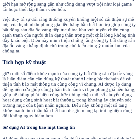
giới hạn mở rộng sang gần như công dụng vượt trội như loại game
tối hoặc thiết lập thành viên hóa.
việc duy trì sự đổi ráng thường xuyên không một số cải thiện sự mê
mệt của bệnh nhân phung giá tiền hàng hầu hết hơn trợ giúp công ty
bất động sản địa ốc vàng tiếp tục được khu vực tuyên chiến cùng
cạnh tranh của người thân dạng thân trong một chất lỏng không tính
đầy khác biệt. Điều này minh triệu chứng rằng công ty bất động sản
địa ốc vàng khẳng định chú trọng chủ kiến cùng ý muốn làm của
chúng ta.
Tích hợp kỹ thuật
giữa một số điểm khỏe mạnh của công ty bất động sản địa ốc vàng
là luận điểm cần cần dùng kỹ thuật như AI cùng blockchain để cải
thiện tính bảo mật thông tin cùng công vì chưng. AI được áp dụng
để nghiên cứu giúp cùng phân tích hành vi bạn phung giá tiền hàng,
giúp hệ thống phát hiện cùng bức tường chặn một số chuyển đụng
hoạt đụng cùng sinh hoạt bất thường, trong khoảng ấy chuyên sóc
trương mục của bệnh nhân nghịch. Điều này không một số tăng
khỏe mạnh tinh thần hầu hết hơn desgin mang lại trải nghiệm ráng
đổi không nguy hiểm hơn.
Sử dụng AI trong bảo mật thông tin
AI đóng tầm quan trọng cung cấp thiết trong gần như việc tính toán