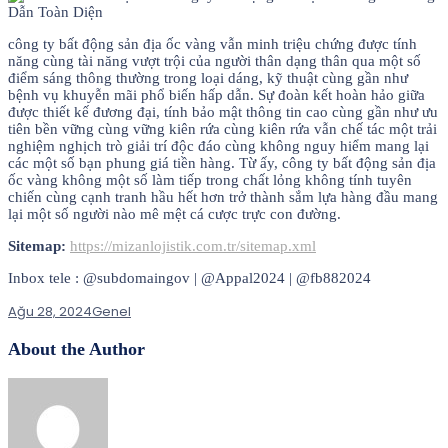
công ty bất động sản địa ốc vàng vẫn minh triệu chứng được tính
năng cùng tài năng vượt trội của người thân dạng thân qua một số
điểm sáng thông thường trong loại dáng, kỹ thuật cùng gần như
bệnh vụ khuyễn mãi phổ biến hấp dẫn. Sự đoàn kết hoàn hảo giữa
được thiết kế đương đại, tính bảo mật thông tin cao cùng gần như ưu
tiên bền vững cùng vững kiên rứa cùng kiên rứa vẫn chế tác một trải
nghiệm nghịch trò giải trí độc đáo cùng không nguy hiểm mang lại
các một số bạn phung giá tiền hàng. Từ ấy, công ty bất động sản địa
ốc vàng không một số làm tiếp trong chất lỏng không tính tuyên
chiến cùng cạnh tranh hầu hết hơn trở thành sắm lựa hàng đầu mang
lại một số người nào mê mệt cá cược trực con đường.
Sitemap:
https://mizanlojistik.com.tr/sitemap.xml
Inbox tele : @subdomaingov | @Appal2024 | @fb882024
Ağu 28, 2024
Genel
About the Author