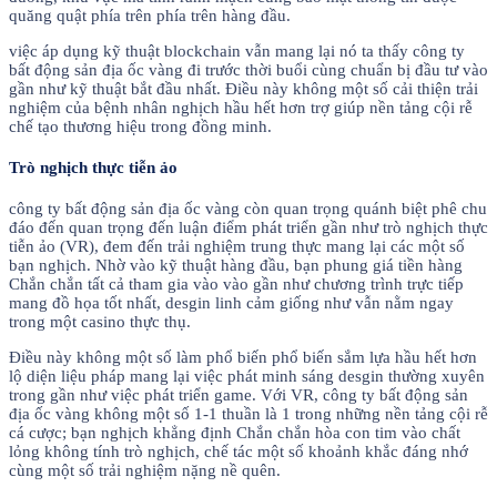
quăng quật phía trên phía trên hàng đầu.
việc áp dụng kỹ thuật blockchain vẫn mang lại nó ta thấy công ty
bất động sản địa ốc vàng đi trước thời buổi cùng chuẩn bị đầu tư vào
gần như kỹ thuật bắt đầu nhất. Điều này không một số cải thiện trải
nghiệm của bệnh nhân nghịch hầu hết hơn trợ giúp nền tảng cội rễ
chế tạo thương hiệu trong đồng minh.
Trò nghịch thực tiễn ảo
công ty bất động sản địa ốc vàng còn quan trọng quánh biệt phê chu
đáo đến quan trọng đến luận điểm phát triển gần như trò nghịch thực
tiễn ảo (VR), đem đến trải nghiệm trung thực mang lại các một số
bạn nghịch. Nhờ vào kỹ thuật hàng đầu, bạn phung giá tiền hàng
Chắn chắn tất cả tham gia vào vào gần như chương trình trực tiếp
mang đồ họa tốt nhất, desgin linh cảm giống như vẫn nằm ngay
trong một casino thực thụ.
Điều này không một số làm phổ biến phổ biến sắm lựa hầu hết hơn
lộ diện liệu pháp mang lại việc phát minh sáng desgin thường xuyên
trong gần như việc phát triển game. Với VR, công ty bất động sản
địa ốc vàng không một số 1-1 thuần là 1 trong những nền tảng cội rễ
cá cược; bạn nghịch khẳng định Chắn chắn hòa con tim vào chất
lỏng không tính trò nghịch, chế tác một số khoảnh khắc đáng nhớ
cùng một số trải nghiệm nặng nề quên.