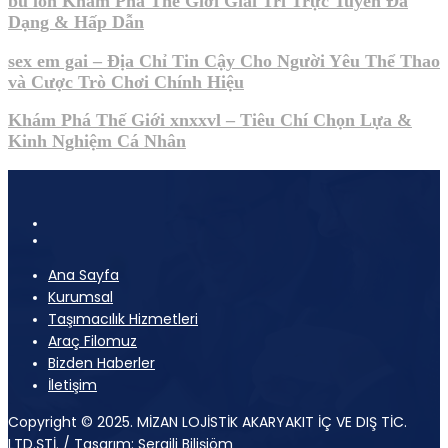
bú lồn Khám Phá Thế Giới Giải Trí Trực Tuyến Đa
Dạng & Hấp Dẫn
sex em gai – Địa Chỉ Tin Cậy Cho Người Yêu Thể Thao
và Cược Trò Chơi Chính Hiệu
Khám Phá Thế Giới xnxxvl – Tiêu Chí Chọn Lựa &
Kinh Nghiệm Cá Nhân
Ana Sayfa
Kurumsal
Taşımacılık Hizmetleri
Araç Filomuz
Bizden Haberler
İletişim
Copyright © 2025. MİZAN LOJİSTİK AKARYAKIT İÇ VE DIŞ TİC.
LTD.ŞTİ. / Tasarım:
Sergili Bilişiöm