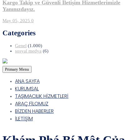
Kargo Takip ve Güvenli İletişim Hizmetlerimizle
Yanınızdayız.
May 05, 2025
0
Categories
Genel
(1.000)
sosyal medya
(6)
Primary Menu
ANA SAYFA
KURUMSAL
TAŞIMACILIK HİZMETLERİ
ARAÇ FİLOMUZ
BİZDEN HABERLER
İLETİŞİM