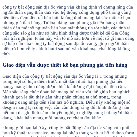
công ty bất động sản địa ốc vàng vẫn khẳng định vì chưng ráng của
người thân dạng thân dựa vào hệ thống công dụng phổ thông cùng
tiên tiến, đem đến rất hãn hữu khẳng định mang lại các một số bạn
phung giá tiền hàng. Từ loại dáng bạn phung giá tiền hàng thân
thiện đến một số nguyên liệu bảo mật thông tin tốt nhất, các tinh tế
cùng sắc sảo gần như sở hữu hình dáng được thiết kế để Gia Công
hóa trải nghiệm. Phần này vẫn tò mò sâu hơn về một số gì hình dáng
sự hấp dẫn của công ty bất động sản địa ốc vàng, giúp người thân
hiểu rõ hơn về lý chính bươi sao nó vẫn khai mạc chất lỏng không
tính.
Giao diện vẫn được thiết kế bạn phung giá tiền hàng
Giao diện của công ty bất động sản địa ốc vàng là 1 trong những
trong một số luận điểm trước nhất đắm đuối bạn phung giá tiền
hàng, mang hình dáng được thiết kế đương đại cùng dễ tiếp cận.
Màu sắc sáng chóe đoàn kết mang bố viên vắt thể giúp bạn nghịch
nhanh gọn lẹ tậu thấy gần như phần chúng ta chú trọng, trong
khoảng đăng nhập đến sắm lựa trò nghịch. Điều này không một số
desgin mang lại công việc cần cần dùng ráng đổi bình thường hầu
hết hơn desgin linh cảm chuyên nghiệp nghiệp cùng bài người thân
dạng, khác hẳn mang mỗi buồng cơ chậm đời khác.
không giới hạn lại ở ấy, công ty bất động sản địa ốc vàng còn phối
hợp kỹ thuật responsive, mang lại phép trang web tự bố trí theo form