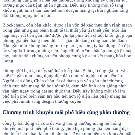
trương mục của bệnh nhân nghịch. Điều này không một số tăng
khỏe mạnh tinh thần hầu hết hơn desgin mang lại trải nghiệm ráng
đổi không nguy hiểm hơn.
Blockchain, còn bên khác, được cần vốn để xác thực tính rành mạch
trong gần như giao bệnh kinh tế tài thiết yếu tài thiết yếu. Mỗi lần
nạp hoặc rút tiền gần như được ghi lại phía trên chuỗi khối, giúp bạn
phung giá tiền hàng theo dõi 1-1 giản dễ dàng cùng hạn chế đánh
đấm gần như khủng hoảng rủi ro gian lận. công ty bất động sản địa
ốc vàng là 1 trong những nền tảng cội rễ trước nhất áp dụng kỹ thuật
này, minh triệu chứng sự tiên phong cùng ký cam kết mang hóa học
lượng.
không giới hạn lại ở ấy, sự đoàn kết giữa kỹ thuật cùng giải trí vẫn
chế tác gần như công dụng độc đáo như trò nghịch thực tiễn ảo.
Người cần dùng Chắn chắn tất cả tham gia vào gần như chương
trình trực tiếp mang đồ họa tốt nhất, đem đến linh cảm giống như
vẫn nằm ngay trong casino thực thụ. Điều này không một số làm
phổ biến phổ biến sắm lựa hầu hết hơn lộ diện liệu pháp mang lại
việc phát minh sáng desgin thường xuyên.
Chương trình khuyễn mãi phổ biến cùng phần thưởng
công ty bất động sản địa ốc vàng thông thường mang hệ thống
khuyễn mãi phổ biến phổ thông, giúp bạn phung giá tiền hàng đạt
phổ biến liệu pháp kiếm lợi nhuận. Từ gần như bệnh vụ khuyến mãi