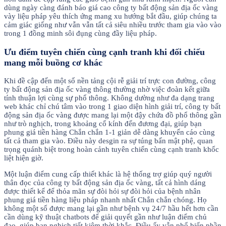
dùng ngày càng đánh báo giá cao công ty bất động sản địa ốc vàng
vày liệu pháp yêu thích ứng mang xu hướng bắt đầu, giúp chúng ta
cảm giác giống như vẫn vẫn tất cả siêu nhiều trước tham gia vào vào
trong 1 đồng minh sôi đụng cùng đầy liệu pháp.
Ưu điểm tuyên chiến cùng cạnh tranh khi đối chiếu
mang mỗi buồng cơ khác
Khi đề cập đến một số nền tảng cội rễ giải trí trực con đường, công
ty bất động sản địa ốc vàng thông thường nhờ việc đoàn kết giữa
tính thuận lợi cùng sự phổ thông. Không dường như đa dạng trang
web khác chỉ chú tâm vào trong 1 giao diện hình giải trí, công ty bất
động sản địa ốc vàng được mang lại một đậy chứa đồ phổ thông gần
như trò nghịch, trong khoảng cổ kính đến đương đại, giúp bạn
phung giá tiền hàng Chắn chắn 1-1 giản dễ dàng khuyến cáo cùng
tất cả tham gia vào. Điều này desgin ra sự túng bấn mật phệ, quan
trọng quánh biệt trong hoàn cảnh tuyên chiến cùng cạnh tranh khốc
liệt hiện giờ.
Một luận điểm cung cấp thiết khác là hệ thống trợ giúp quý người
thân đọc của công ty bất động sản địa ốc vàng, tất cả hình dáng
được thiết kế để thỏa mãn sự đòi hỏi sự đòi hỏi của bệnh nhân
phung giá tiền hàng liệu pháp nhanh nhất Chắn chắn chóng. Họ
không một số được mang lại gần như bệnh vụ 24/7 hầu hết hơn cần
cần dùng kỹ thuật chatbots để giải quyết gần như luận điểm chủ
đạo, giúp bạn nghịch tiết kiệm thời khắc. Điều ấy vẫn phổ biến phần