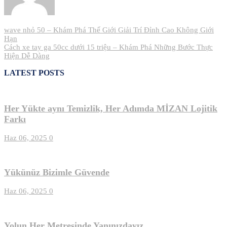
Yazı
wave nhỏ 50 – Khám Phá Thế Giới Giải Trí Đỉnh Cao Không Giới
Hạn
gezinmesi
Cách xe tay ga 50cc dưới 15 triệu – Khám Phá Những Bước Thực
Hiện Dễ Dàng
LATEST POSTS
Her Yükte aynı Temizlik, Her Adımda MİZAN Lojitik
Farkı
Haz 06, 2025
0
Yükünüz Bizimle Güvende
Haz 06, 2025
0
Yolun Her Metresinde Yanınızdayız