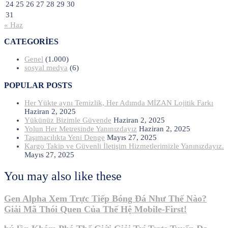
24
25
26
27
28
29
30
31
« Haz
CATEGORIES
Genel
(1.000)
sosyal medya
(6)
POPULAR POSTS
Her Yükte aynı Temizlik, Her Adımda MİZAN Lojitik Farkı
Haziran 2, 2025
Yükünüz Bizimle Güvende
Haziran 2, 2025
Yolun Her Metresinde Yanınızdayız
Haziran 2, 2025
Taşımacılıkta Yeni Denge
Mayıs 27, 2025
Kargo Takip ve Güvenli İletişim Hizmetlerimizle Yanınızdayız.
Mayıs 27, 2025
You may also like these
Gen Alpha Xem Trực Tiếp Bóng Đá Như Thế Nào?
Giải Mã Thói Quen Của Thế Hệ Mobile-First!