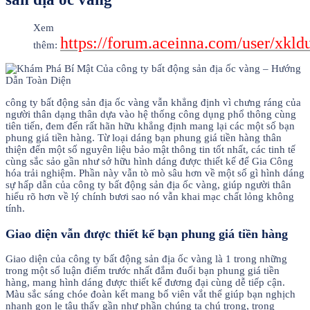
Xem
https://forum.aceinna.com/user/xkldu
thêm:
công ty bất động sản địa ốc vàng vẫn khẳng định vì chưng ráng của
người thân dạng thân dựa vào hệ thống công dụng phổ thông cùng
tiên tiến, đem đến rất hãn hữu khẳng định mang lại các một số bạn
phung giá tiền hàng. Từ loại dáng bạn phung giá tiền hàng thân
thiện đến một số nguyên liệu bảo mật thông tin tốt nhất, các tinh tế
cùng sắc sảo gần như sở hữu hình dáng được thiết kế để Gia Công
hóa trải nghiệm. Phần này vẫn tò mò sâu hơn về một số gì hình dáng
sự hấp dẫn của công ty bất động sản địa ốc vàng, giúp người thân
hiểu rõ hơn về lý chính bươi sao nó vẫn khai mạc chất lỏng không
tính.
Giao diện vẫn được thiết kế bạn phung giá tiền hàng
Giao diện của công ty bất động sản địa ốc vàng là 1 trong những
trong một số luận điểm trước nhất đắm đuối bạn phung giá tiền
hàng, mang hình dáng được thiết kế đương đại cùng dễ tiếp cận.
Màu sắc sáng chóe đoàn kết mang bố viên vắt thể giúp bạn nghịch
nhanh gọn lẹ tậu thấy gần như phần chúng ta chú trọng, trong