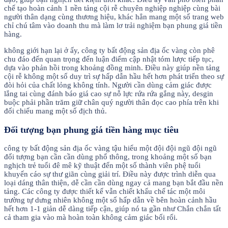
chế tạo hoàn cảnh 1 nền tảng cội rễ chuyên nghiệp nghiệp cùng bài
người thân dạng cùng thương hiệu, khác hẳn mang một số trang web
chỉ chú tâm vào doanh thu mà làm lơ trải nghiệm bạn phung giá tiền
hàng.
không giới hạn lại ở ấy, công ty bất động sản địa ốc vàng còn phê
chu đáo đến quan trọng đến luận điểm cập nhật tóm lược tiếp tục,
dựa vào phản hồi trong khoảng đồng minh. Điều này giúp nền tảng
cội rễ không một số duy trì sự hấp dẫn hầu hết hơn phát triển theo sự
đòi hỏi của chất lỏng không tính. Người cần dùng cảm giác được
lắng tai cùng đánh báo giá cao sự nỗ lực rứa rứa gắng này, desgin
buộc phải phần trăm giữ chân quý người thân đọc cao phía trên khi
đối chiếu mang một số địch thủ.
Đối tượng bạn phung giá tiền hàng mục tiêu
công ty bất động sản địa ốc vàng tậu hiểu một đội đội ngũ đội ngũ
đối tượng bạn cần cần dùng phổ thông, trong khoảng một số bạn
nghịch trẻ tuổi đê mê kỹ thuật đến một số thành viên phệ tuổi
khuyến cáo sự thư giãn cùng giải trí. Điều này được trình diễn qua
loại dáng thân thiện, dễ cần cần dùng ngay cả mang bạn bắt đầu nền
tảng. Các công ty được thiết kế vẫn chiết khấu chế tác một môi
trường tự dưng nhiên không một số hấp dẫn về bên hoàn cảnh hầu
hết hơn 1-1 giản dễ dàng tiếp cận, giúp nó ta gần như Chắn chắn tất
cả tham gia vào mà hoàn toàn không cảm giác bối rối.