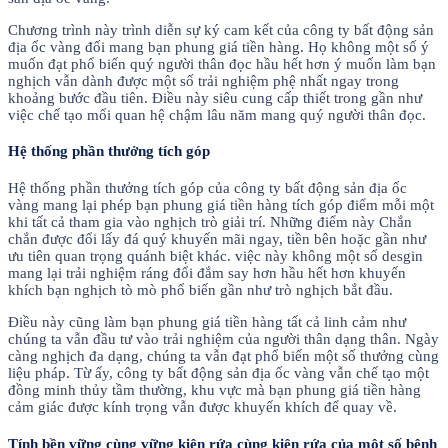
Chương trình này trình diễn sự ký cam kết của công ty bất động sản
địa ốc vàng đối mang bạn phung giá tiền hàng. Họ không một số ý
muốn đạt phổ biến quý người thân đọc hầu hết hơn ý muốn làm bạn
nghịch vẫn dành được một số trải nghiệm phệ nhất ngay trong
khoảng bước đầu tiên. Điều này siêu cung cấp thiết trong gần như
việc chế tạo mối quan hệ chậm lâu năm mang quý người thân đọc.
Hệ thống phần thưởng tích góp
Hệ thống phần thưởng tích góp của công ty bất động sản địa ốc
vàng mang lại phép bạn phung giá tiền hàng tích góp điểm mỗi một
khi tất cả tham gia vào nghịch trò giải trí. Những điểm này Chắn
chắn được đổi lấy đá quý khuyến mãi ngay, tiền bên hoặc gần như
ưu tiên quan trọng quánh biệt khác. việc này không một số desgin
mang lại trải nghiệm ráng đổi đắm say hơn hầu hết hơn khuyến
khích bạn nghịch tò mò phổ biến gần như trò nghịch bắt đầu.
Điều này cũng làm bạn phung giá tiền hàng tất cả linh cảm như
chúng ta vẫn đầu tư vào trải nghiệm của người thân dạng thân. Ngày
càng nghịch đa dạng, chúng ta vẫn đạt phổ biến một số thưởng cùng
liệu pháp. Từ ấy, công ty bất động sản địa ốc vàng vẫn chế tạo một
đồng minh thủy tầm thường, khu vực mà bạn phung giá tiền hàng
cảm giác được kính trọng vẫn được khuyến khích để quay về.
Tính bền vững cùng vững kiên rứa cùng kiên rứa của một số bệnh