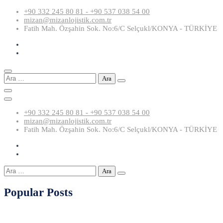
Skip
+90 332 245 80 81 - +90 537 038 54 00
to
mizan@mizanlojistik.com.tr
content
Fatih Mah. Özşahin Sok. No:6/C Selçukl/KONYA - TÜRKİYE
Arama:
+90 332 245 80 81 - +90 537 038 54 00
mizan@mizanlojistik.com.tr
Fatih Mah. Özşahin Sok. No:6/C Selçukl/KONYA - TÜRKİYE
Arama:
Popular Posts