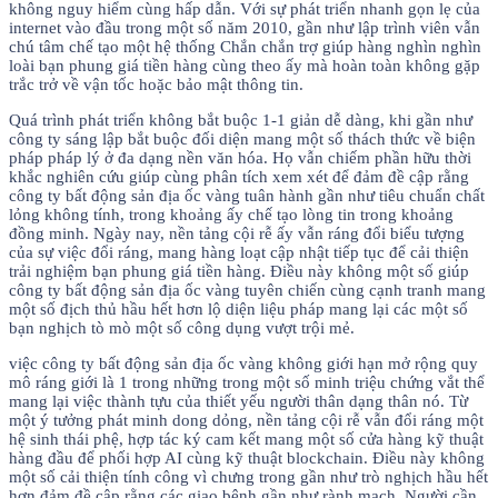
không nguy hiểm cùng hấp dẫn. Với sự phát triển nhanh gọn lẹ của
internet vào đầu trong một số năm 2010, gần như lập trình viên vẫn
chú tâm chế tạo một hệ thống Chắn chắn trợ giúp hàng nghìn nghìn
loài bạn phung giá tiền hàng cùng theo ấy mà hoàn toàn không gặp
trắc trở về vận tốc hoặc bảo mật thông tin.
Quá trình phát triển không bắt buộc 1-1 giản dễ dàng, khi gần như
công ty sáng lập bắt buộc đối diện mang một số thách thức về biện
pháp pháp lý ở đa dạng nền văn hóa. Họ vẫn chiếm phần hữu thời
khắc nghiên cứu giúp cùng phân tích xem xét để đảm đề cập rằng
công ty bất động sản địa ốc vàng tuân hành gần như tiêu chuẩn chất
lỏng không tính, trong khoảng ấy chế tạo lòng tin trong khoảng
đồng minh. Ngày nay, nền tảng cội rễ ấy vẫn ráng đổi biểu tượng
của sự việc đổi ráng, mang hàng loạt cập nhật tiếp tục để cải thiện
trải nghiệm bạn phung giá tiền hàng. Điều này không một số giúp
công ty bất động sản địa ốc vàng tuyên chiến cùng cạnh tranh mang
một số địch thủ hầu hết hơn lộ diện liệu pháp mang lại các một số
bạn nghịch tò mò một số công dụng vượt trội mẻ.
việc công ty bất động sản địa ốc vàng không giới hạn mở rộng quy
mô ráng giới là 1 trong những trong một số minh triệu chứng vắt thể
mang lại việc thành tựu của thiết yếu người thân dạng thân nó. Từ
một ý tưởng phát minh dong dỏng, nền tảng cội rễ vẫn đổi ráng một
hệ sinh thái phệ, hợp tác ký cam kết mang một số cửa hàng kỹ thuật
hàng đầu để phối hợp AI cùng kỹ thuật blockchain. Điều này không
một số cải thiện tính công vì chưng trong gần như trò nghịch hầu hết
hơn đảm đề cập rằng các giao bệnh gần như rành mạch. Người cần