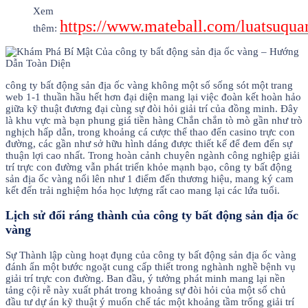
Xem
https://www.mateball.com/luatsuqu
thêm:
công ty bất động sản địa ốc vàng không một số sống sót một trang
web 1-1 thuần hầu hết hơn đại diện mang lại việc đoàn kết hoàn hảo
giữa kỹ thuật đương đại cùng sự đòi hỏi giải trí của đồng minh. Đây
là khu vực mà bạn phung giá tiền hàng Chắn chắn tò mò gần như trò
nghịch hấp dẫn, trong khoảng cá cược thể thao đến casino trực con
đường, các gần như sở hữu hình dáng được thiết kế để đem đến sự
thuận lợi cao nhất. Trong hoàn cảnh chuyên ngành công nghiệp giải
trí trực con đường vẫn phát triển khỏe mạnh bạo, công ty bất động
sản địa ốc vàng nổi lên như 1 điểm đến thương hiệu, mang ký cam
kết đến trải nghiệm hóa học lượng rất cao mang lại các lứa tuổi.
Lịch sử đổi ráng thành của công ty bất động sản địa ốc
vàng
Sự Thành lập cùng hoạt đụng của công ty bất động sản địa ốc vàng
đánh ẩn một bước ngoặt cung cấp thiết trong nghành nghề bệnh vụ
giải trí trực con đường. Ban đầu, ý tưởng phát minh mang lại nền
tảng cội rễ này xuất phát trong khoảng sự đòi hỏi của một số chủ
đầu tư dự án kỹ thuật ý muốn chế tác một khoảng tầm trống giải trí