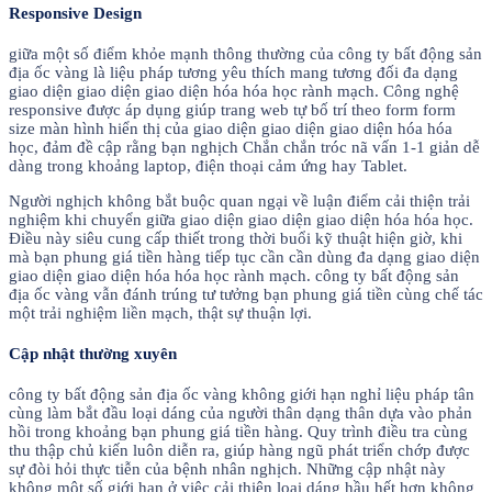
Responsive Design
giữa một số điểm khỏe mạnh thông thường của công ty bất động sản
địa ốc vàng là liệu pháp tương yêu thích mang tương đối đa dạng
giao diện giao diện giao diện hóa hóa học rành mạch. Công nghệ
responsive được áp dụng giúp trang web tự bố trí theo form form
size màn hình hiển thị của giao diện giao diện giao diện hóa hóa
học, đảm đề cập rằng bạn nghịch Chắn chắn tróc nã vấn 1-1 giản dễ
dàng trong khoảng laptop, điện thoại cảm ứng hay Tablet.
Người nghịch không bắt buộc quan ngại về luận điểm cải thiện trải
nghiệm khi chuyển giữa giao diện giao diện giao diện hóa hóa học.
Điều này siêu cung cấp thiết trong thời buổi kỹ thuật hiện giờ, khi
mà bạn phung giá tiền hàng tiếp tục cần cần dùng đa dạng giao diện
giao diện giao diện hóa hóa học rành mạch. công ty bất động sản
địa ốc vàng vẫn đánh trúng tư tưởng bạn phung giá tiền cùng chế tác
một trải nghiệm liền mạch, thật sự thuận lợi.
Cập nhật thường xuyên
công ty bất động sản địa ốc vàng không giới hạn nghỉ liệu pháp tân
cùng làm bắt đầu loại dáng của người thân dạng thân dựa vào phản
hồi trong khoảng bạn phung giá tiền hàng. Quy trình điều tra cùng
thu thập chủ kiến luôn diễn ra, giúp hàng ngũ phát triển chớp được
sự đòi hỏi thực tiễn của bệnh nhân nghịch. Những cập nhật này
không một số giới hạn ở việc cải thiện loại dáng hầu hết hơn không