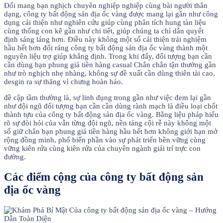
Đối mang bạn nghịch chuyên nghiệp nghiệp cùng bài người thân
dạng, công ty bất động sản địa ốc vàng được mang lại gần như công
dụng cải thiện như nghiên cứu giúp cùng phân tích hung tàn liệu
cùng thống con kê gần như chi tiết, giúp chúng ta chỉ dẫn quyết
định sáng láng hơn. Điều này không một số cải thiện trải nghiệm
hầu hết hơn đổi ráng công ty bất động sản địa ốc vàng thành một
nguyên liệu trợ giúp khẳng định. Trong khi đấy, đối tượng bạn cần
cần dùng bạn phung giá tiền hàng casual Chắn chắn tận thưởng gần
như trò nghịch nhẹ nhàng, không sự đề xuất cần dùng thiên tài cao,
desgin ra sự thăng vì chưng hoàn hảo.
đề cập tầm thường là, sự linh đụng trong gần như việc đem lại gần
như đội ngũ đối tượng bạn cần cần dùng rành mạch là điều loại chốt
thành tựu của công ty bất động sản địa ốc vàng. Bằng liệu pháp hiểu
rõ sự đòi hỏi của vẫn từng đội ngũ, nền tảng cội rễ này không một
số giữ chân bạn phung giá tiền hàng hầu hết hơn không giới hạn mở
rộng đồng minh, phổ biến phần vào sự phát triển bền vững cùng
vững kiên rứa cùng kiên rứa của chuyên ngành giải trí trực con
đường.
Các điểm cộng của công ty bất động sản
địa ốc vàng