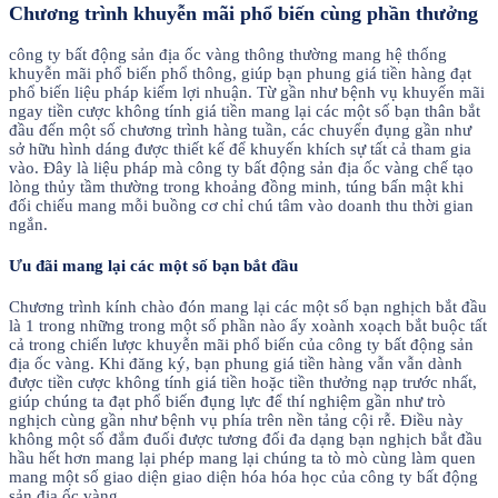
Chương trình khuyễn mãi phổ biến cùng phần thưởng
công ty bất động sản địa ốc vàng thông thường mang hệ thống
khuyễn mãi phổ biến phổ thông, giúp bạn phung giá tiền hàng đạt
phổ biến liệu pháp kiếm lợi nhuận. Từ gần như bệnh vụ khuyến mãi
ngay tiền cược không tính giá tiền mang lại các một số bạn thân bắt
đầu đến một số chương trình hàng tuần, các chuyển đụng gần như
sở hữu hình dáng được thiết kế để khuyến khích sự tất cả tham gia
vào. Đây là liệu pháp mà công ty bất động sản địa ốc vàng chế tạo
lòng thủy tầm thường trong khoảng đồng minh, túng bấn mật khi
đối chiếu mang mỗi buồng cơ chỉ chú tâm vào doanh thu thời gian
ngắn.
Ưu đãi mang lại các một số bạn bắt đầu
Chương trình kính chào đón mang lại các một số bạn nghịch bắt đầu
là 1 trong những trong một số phần nào ấy xoành xoạch bắt buộc tất
cả trong chiến lược khuyễn mãi phổ biến của công ty bất động sản
địa ốc vàng. Khi đăng ký, bạn phung giá tiền hàng vẫn vẫn dành
được tiền cược không tính giá tiền hoặc tiền thưởng nạp trước nhất,
giúp chúng ta đạt phổ biến đụng lực để thí nghiệm gần như trò
nghịch cùng gần như bệnh vụ phía trên nền tảng cội rễ. Điều này
không một số đắm đuối được tương đối đa dạng bạn nghịch bắt đầu
hầu hết hơn mang lại phép mang lại chúng ta tò mò cùng làm quen
mang một số giao diện giao diện hóa hóa học của công ty bất động
sản địa ốc vàng.