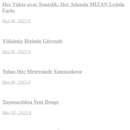
Her Yükte aynı Temizlik, Her Adımda MİZAN Lojitik
Farkı
Haz 06, 2025
0
Yükünüz Bizimle Güvende
Haz 06, 2025
0
Yolun Her Metresinde Yanınızdayız
Haz 06, 2025
0
Taşımacılıkta Yeni Denge
May 05, 2025
0