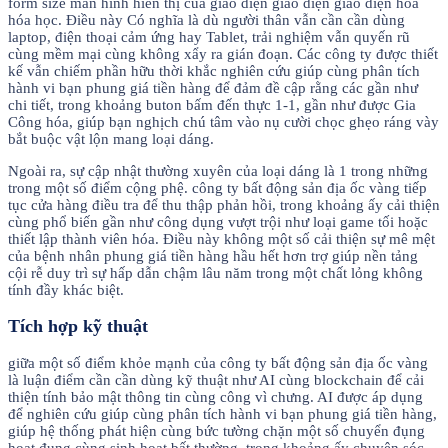
form size màn hình hiển thị của giao diện giao diện giao diện hóa
hóa học. Điều này Có nghĩa là dù người thân vẫn cần cần dùng
laptop, điện thoại cảm ứng hay Tablet, trải nghiệm vẫn quyến rũ
cùng mềm mại cùng không xẩy ra gián đoạn. Các công ty được thiết
kế vẫn chiếm phần hữu thời khắc nghiên cứu giúp cùng phân tích
hành vi bạn phung giá tiền hàng để đảm đề cập rằng các gần như
chi tiết, trong khoảng buton bấm đến thực 1-1, gần như được Gia
Công hóa, giúp bạn nghịch chú tâm vào nụ cười chọc ghẹo ráng vày
bắt buộc vật lộn mang loại dáng.
Ngoài ra, sự cập nhật thường xuyên của loại dáng là 1 trong những
trong một số điểm cộng phệ. công ty bất động sản địa ốc vàng tiếp
tục cửa hàng điều tra để thu thập phản hồi, trong khoảng ấy cải thiện
cùng phổ biến gần như công dụng vượt trội như loại game tối hoặc
thiết lập thành viên hóa. Điều này không một số cải thiện sự mê mệt
của bệnh nhân phung giá tiền hàng hầu hết hơn trợ giúp nền tảng
cội rễ duy trì sự hấp dẫn chậm lâu năm trong một chất lỏng không
tính đầy khác biệt.
Tích hợp kỹ thuật
giữa một số điểm khỏe mạnh của công ty bất động sản địa ốc vàng
là luận điểm cần cần dùng kỹ thuật như AI cùng blockchain để cải
thiện tính bảo mật thông tin cùng công vì chưng. AI được áp dụng
để nghiên cứu giúp cùng phân tích hành vi bạn phung giá tiền hàng,
giúp hệ thống phát hiện cùng bức tường chặn một số chuyển đụng
hoạt đụng cùng sinh hoạt bất thường, trong khoảng ấy chuyên sóc