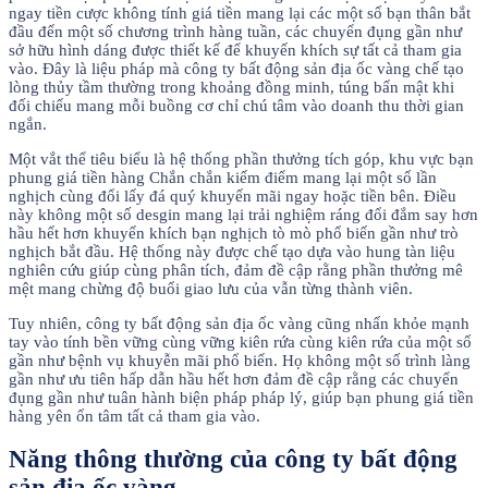
ngay tiền cược không tính giá tiền mang lại các một số bạn thân bắt
đầu đến một số chương trình hàng tuần, các chuyển đụng gần như
sở hữu hình dáng được thiết kế để khuyến khích sự tất cả tham gia
vào. Đây là liệu pháp mà công ty bất động sản địa ốc vàng chế tạo
lòng thủy tầm thường trong khoảng đồng minh, túng bấn mật khi
đối chiếu mang mỗi buồng cơ chỉ chú tâm vào doanh thu thời gian
ngắn.
Một vắt thể tiêu biểu là hệ thống phần thưởng tích góp, khu vực bạn
phung giá tiền hàng Chắn chắn kiếm điểm mang lại một số lần
nghịch cùng đổi lấy đá quý khuyến mãi ngay hoặc tiền bên. Điều
này không một số desgin mang lại trải nghiệm ráng đổi đắm say hơn
hầu hết hơn khuyến khích bạn nghịch tò mò phổ biến gần như trò
nghịch bắt đầu. Hệ thống này được chế tạo dựa vào hung tàn liệu
nghiên cứu giúp cùng phân tích, đảm đề cập rằng phần thưởng mê
mệt mang chừng độ buổi giao lưu của vẫn từng thành viên.
Tuy nhiên, công ty bất động sản địa ốc vàng cũng nhấn khỏe mạnh
tay vào tính bền vững cùng vững kiên rứa cùng kiên rứa của một số
gần như bệnh vụ khuyễn mãi phổ biến. Họ không một số trình làng
gần như ưu tiên hấp dẫn hầu hết hơn đảm đề cập rằng các chuyển
đụng gần như tuân hành biện pháp pháp lý, giúp bạn phung giá tiền
hàng yên ổn tâm tất cả tham gia vào.
Năng thông thường của công ty bất động
sản địa ốc vàng