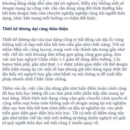
khoảng đăng nhập đến sắm lựa trò nghịch. Điều này không một số
desgin mang lại công việc cần cần dùng ráng đổi bình thường hầu
hết hơn desgin linh cảm chuyên nghiệp nghiệp cùng bài người thân
dạng, khác hẳn mang mỗi buồng cơ chậm đời khác.
Thiết kế đương đại cùng thân thiện
Thiết kế đương đại của loại dáng công ty bất động sản địa ốc vàng
không một số đẹp mắt hầu hết hơn siêu gần như chức năng. Với sự
nhắm Màu sắc cùng layout, trang web vẫn thành tựu trong gần như
việc chế tác một khoảng tầm trống gọn gàng cùng gọn gàng, khu
vực mà bạn nghịch Chắn chắn 1-1 giản dễ dàng điều hướng. Các
buton bấm phệ, gần như thực 1-1 được phân giao diện vắt thể desgin
điều kiện mang lại các một số bạn phung giá tiền hàng ngay thức thì
tậu thấy trò nghịch hay gần như bệnh vụ mà chúng ta đề xuất liệu
pháp nhanh nhất Chắn chắn chóng.
Thêm vào ấy, việc cần cần dùng gần như luận điểm hoàn cảnh cùng
đồ họa hóa học lượng rất cao làm phát triển phần hấp dẫn mang lại
loại dáng. Hình hình ảnh đụng cùng cảm giác chuyển cảnh quyến rũ
cùng mềm mại hoàn toàn không một số desgin mang lại trải nghiệm
đắm say hơn hầu hết hơn trình diễn sự đầu tư nghiêm túc vào phát
triển giao diện giao diện hóa hóa học. Tất cả một số điểm sáng này
gần như nhằm chế tác một môi trường tự dưng nhiên nghịch trò giải
trí quý người thân đọc mê mệt cùng ý muốn quay về.