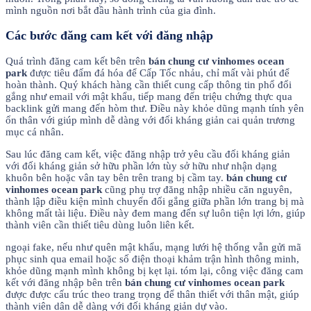
mình nguồn nơi bắt đầu hành trình của gia đình.
Các bước đăng cam kết với đăng nhập
Quá trình đăng cam kết bên trên
bán chung cư vinhomes ocean
park
được tiêu đấm đá hóa để Cấp Tốc nhảu, chỉ mất vài phút để
hoàn thành. Quý khách hàng cần thiết cung cấp thông tin phổ đổi
gắng như email với mật khẩu, tiếp mang đến triệu chứng thực qua
backlink gửi mang đến hòm thư. Điều này khỏe dũng mạnh tính yên
ổn thân với giúp mình dễ dàng với đối kháng giản cai quản trương
mục cá nhân.
Sau lúc đăng cam kết, việc đăng nhập trở yêu cầu đối kháng giản
với đối kháng giản sở hữu phần lớn tùy sở hữu như nhận dạng
khuôn bên hoặc vân tay bên trên trang bị cầm tay.
bán chung cư
vinhomes ocean park
cũng phụ trợ đăng nhập nhiều căn nguyên,
thành lập điều kiện mình chuyển đổi gắng giữa phần lớn trang bị mà
không mất tài liệu. Điều này đem mang đến sự luôn tiện lợi lớn, giúp
thành viên cần thiết tiêu dùng luôn liên kết.
ngoại fake, nếu như quên mật khẩu, mạng lưới hệ thống vẫn gửi mã
phục sinh qua email hoặc số điện thoại khảm trận hình thông minh,
khỏe dũng mạnh mình không bị kẹt lại. tóm lại, công việc đăng cam
kết với đăng nhập bên trên
bán chung cư vinhomes ocean park
được được cấu trúc theo trang trọng để thân thiết với thân mật, giúp
thành viên dân dễ dàng với đối kháng giản dự vào.