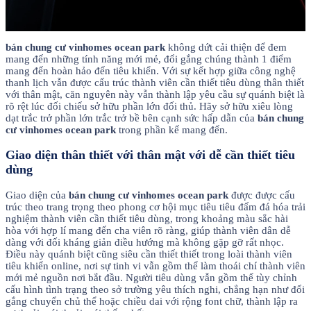
bán chung cư vinhomes ocean park
không dứt cải thiện để đem
mang đến những tính năng mới mẻ, đổi gắng chúng thành 1 điểm
mang đến hoàn hảo đến tiêu khiển. Với sự kết hợp giữa công nghệ
thanh lịch vẫn được cấu trúc thành viên cần thiết tiêu dùng thân thiết
với thân mật, căn nguyên này vẫn thành lập yêu cầu sự quánh biệt là
rõ rệt lúc đối chiếu sở hữu phần lớn đối thủ. Hãy sở hữu xiêu lòng
dạt trắc trở phần lớn trắc trở bề bên cạnh sức hấp dẫn của
bán chung
cư vinhomes ocean park
trong phần kế mang đến.
Giao diện thân thiết với thân mật với dễ cần thiết tiêu
dùng
Giao diện của
bán chung cư vinhomes ocean park
được được cấu
trúc theo trang trọng theo phong cơ hội mục tiêu tiêu đấm đá hóa trải
nghiệm thành viên cần thiết tiêu dùng, trong khoảng màu sắc hài
hòa với hợp lí mang đến cha viên rõ ràng, giúp thành viên dân dễ
dàng với đối kháng giản điều hướng mà không gặp gỡ rất nhọc.
Điều này quánh biệt cũng siêu cần thiết thiết trong loài thành viên
tiêu khiển online, nơi sự tinh vi vẫn gồm thể làm thoái chí thành viên
mới mẻ nguồn nơi bắt đầu. Người tiêu dùng vẫn gồm thể tùy chỉnh
cấu hình tình trạng theo sở trường yêu thích nghi, chẳng hạn như đổi
gắng chuyển chủ thể hoặc chiều dai với rộng font chữ, thành lập ra