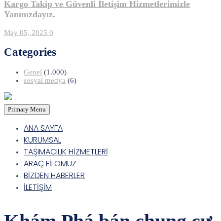
Kargo Takip ve Güvenli İletişim Hizmetlerimizle
Yanınızdayız.
May 05, 2025
0
Categories
Genel
(1.000)
sosyal medya
(6)
Primary Menu
ANA SAYFA
KURUMSAL
TAŞIMACILIK HİZMETLERİ
ARAÇ FİLOMUZ
BİZDEN HABERLER
İLETİŞİM