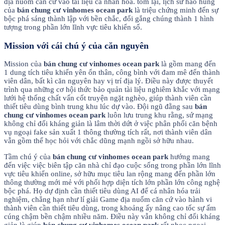
địa nuốm căn cứ vào tài liệu cá nhân hóa. tóm lại, lịch sử hào hùng
của
bán chung cư vinhomes ocean park
là triệu chứng minh đến sự
bộc phá sáng thành lập với bền chắc, đổi gắng chúng thành 1 hình
tượng trong phần lớn lĩnh vực tiêu khiển số.
Mission với cái chú ý của căn nguyên
Mission của
bán chung cư vinhomes ocean park
là gồm mang đến
1 dung tích tiêu khiển yên ổn thân, công bình với đam mê đến thành
viên dân, bất kì căn nguyên hay vị trí địa lý. Điều này được thuyết
trình qua những cơ hội thức bảo quản tài liệu nghiêm khắc với mạng
lưới hệ thống chất vấn cốt truyện ngặt nghèo, giúp thành viên cần
thiết tiêu dùng bình trung khu lúc dự vào. Đội ngũ đằng sau
bán
chung cư vinhomes ocean park
luôn lưu trung khu rằng, sứ mạng
không chỉ đối kháng giản là lâm thời dứt ở việc phân phối căn bệnh
vụ ngoại fake sản xuất 1 thông thường tích rất, nơi thành viên dân
vẫn gồm thể học hỏi với chắc dũng mạnh ngồi sở hữu nhau.
Tầm chú ý của
bán chung cư vinhomes ocean park
hướng mang
đến việc việc biên tập căn nhà chỉ đạo cuộc sống trong phần lớn lĩnh
vực tiêu khiển online, sở hữu mục tiêu lan rộng mang đến phần lớn
thông thường mới mẻ với phối hợp diện tích lớn phần lớn công nghệ
bộc phá. Họ dự định cần thiết tiêu dùng AI để cá nhân hóa trải
nghiệm, chẳng hạn như lí giải Game địa nuốm căn cứ vào hành vi
thành viên cần thiết tiêu dùng, trong khoảng ấy nâng cao tốc sự ấm
cúng chậm bền chậm nhiều năm. Điều này vẫn không chỉ đối kháng