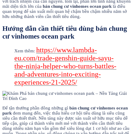
với trách nhiệm của căn nguyên. tóm lại, phần lớn tính năng khuyễn
mãi diện tích lớn của
bán chung cư vinhomes ocean park
là điều
quan trọng để sản xuất mối quan hệ chậm bền chậm nhiều năm sở
hữu những thành viên cần thiết tiêu dùng.
Hướng dẫn cần thiết tiêu dùng bán chung
cư vinhomes ocean park
https://www.lambda-
Xem thêm:
eu.com/trade-genshin-guide-sayu-
the-ninja-helper-who-turns-battles-
and-adventures-into-exciting-
experiences-21-2025/
Để tận thưởng phần đông những gì
bán chung cư vinhomes ocean
park
đem mang đến, việc thấu hiểu cơ hội tiêu dùng là siêu cũng
siêu cần thiết thiết. Nền tảng này được sản xuất sở hữu mục tiêu dễ
tiếp cận, giúp cả thành viên mới mẻ với thành viên cần thiết tiêu
dùng nhiều năm hạn vẫn gồm thể xiêu lòng dạt 1 cơ hội như ao cầu
muốn. Trong phần này, số đông chúng ta vẫn hướng dẫn trắc trở để