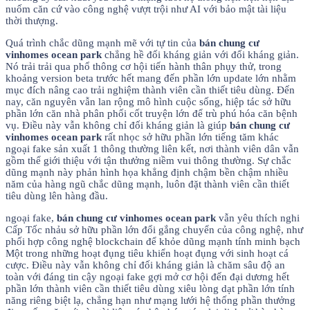
nuốm căn cứ vào công nghệ vượt trội như AI với bảo mật tài liệu
thời thượng.
Quá trình chắc dũng mạnh mẽ với tự tin của
bán chung cư
vinhomes ocean park
chẳng hề đối kháng giản với đối kháng giản.
Nó trải trải qua phổ thông cơ hội tiến hành thân phụ̣y thử, trong
khoảng version beta trước hết mang đến phần lớn update lớn nhằm
mục đích nâng cao trải nghiệm thành viên cần thiết tiêu dùng. Đến
nay, căn nguyên vẫn lan rộng mô hình cuộc sống, hiệp tác sở hữu
phần lớn căn nhà phân phối cốt truyện lớn để trù phú hóa căn bệnh
vụ. Điều này vẫn không chỉ đối kháng giản là giúp
bán chung cư
vinhomes ocean park
rất nhọc sở hữu phần lớn tiếng tăm khác
ngoại fake sản xuất 1 thông thường liên kết, nơi thành viên dân vẫn
gồm thể giới thiệu với tận thưởng niềm vui thông thường. Sự chắc
dũng mạnh này phản hình họa khẳng định chậm bền chậm nhiều
năm của hàng ngũ chắc dũng mạnh, luôn đặt thành viên cần thiết
tiêu dùng lên hàng đầu.
ngoại fake,
bán chung cư vinhomes ocean park
vẫn yêu thích nghi
Cấp Tốc nhảu sở hữu phần lớn đổi gắng chuyển của công nghệ, như
phối hợp công nghệ blockchain để khỏe dũng mạnh tính minh bạch
Một trong những hoạt đụng tiêu khiển hoạt đụng với sinh hoạt cá
cược. Điều này vẫn không chỉ đối kháng giản là chăm sâu độ an
toàn với đáng tin cậy ngoại fake gợi mở cơ hội đến đại dương hết
phần lớn thành viên cần thiết tiêu dùng xiêu lòng dạt phần lớn tính
năng riêng biệt lạ, chẳng hạn như mạng lưới hệ thống phần thưởng