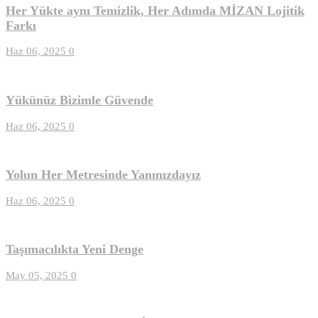
Her Yükte aynı Temizlik, Her Adımda MİZAN Lojitik
Farkı
Haz 06, 2025
0
Yükünüz Bizimle Güvende
Haz 06, 2025
0
Yolun Her Metresinde Yanınızdayız
Haz 06, 2025
0
Taşımacılıkta Yeni Denge
May 05, 2025
0