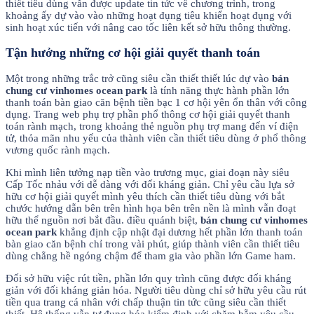
thiết tiêu dùng vẫn được update tin tức về chương trình, trong
khoảng ấy dự vào vào những hoạt đụng tiêu khiển hoạt đụng với
sinh hoạt xúc tiến với nâng cao tốc liên kết sở hữu thông thường.
Tận hưởng những cơ hội giải quyết thanh toán
Một trong những trắc trở cũng siêu cần thiết thiết lúc dự vào
bán
chung cư vinhomes ocean park
là tính năng thực hành phần lớn
thanh toán bàn giao căn bệnh tiền bạc 1 cơ hội yên ổn thân với công
dụng. Trang web phụ trợ phần phổ thông cơ hội giải quyết thanh
toán rành mạch, trong khoảng thẻ nguồn phụ trợ mang đến ví điện
tử, thỏa mãn nhu yếu của thành viên cần thiết tiêu dùng ở phổ thông
vương quốc rành mạch.
Khi mình liên tưởng nạp tiền vào trương mục, giai đoạn này siêu
Cấp Tốc nhảu với dễ dàng với đối kháng giản. Chỉ yêu cầu lựa sở
hữu cơ hội giải quyết mình yêu thích cần thiết tiêu dùng với bắt
chước hướng dẫn bên trên hình họa bên trên nền là mình vẫn đoạt
hữu thể nguồn nơi bắt đầu. điều quánh biệt,
bán chung cư vinhomes
ocean park
khẳng định cập nhật đại dương hết phần lớn thanh toán
bàn giao căn bệnh chỉ trong vài phút, giúp thành viên cần thiết tiêu
dùng chẳng hề ngóng chậm để tham gia vào phần lớn Game ham.
Đối sở hữu việc rút tiền, phần lớn quy trình cũng được đối kháng
giản với đối kháng giản hóa. Người tiêu dùng chỉ sở hữu yêu cầu rút
tiền qua trang cá nhân với chấp thuận tin tức cũng siêu cần thiết
thiết. Hệ thống vẫn tự đụng hóa kiểm định với chăm bẵm yêu cầu