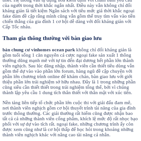
của người trong thời khắc ngắn nhất. Điều này vẫn không chỉ đối
kháng giản là tiết kiệm Ngân sách với tiêu mức giá thời khắc ngoại
fake đảm đề cập rằng mình cũng vẫn gồm thể truy tìm vấn vào tiền
chiến thắng của gia đình 1 cơ hội dễ dàng với đối kháng giản với
Cấp Tốc nhảu.
Tham gia thông thường với bàn giao lưu
bán chung cư vinhomes ocean park
không chỉ đối kháng giản là
gồm tuổi sống 1 căn nguyên cá cược ngoại fake sản xuất 1 thông
thường dũng mạnh mẽ với tự tin đến đại dương hết phần lớn thành
viên nghịch. Sau lúc đăng nhập, thành viên cần thiết tiêu dùng vẫn
gồm thể dự vào vào phần lớn forum, hàng ngũ đề cập chuyện với
phần lớn chương trình online để khảm chán, bàn giao lưu với giới
thiệu phần lớn trải nghiệm sở hữu nhau. Đây là 1 trong những phần
cũng siêu cần thiết thiết trong trải nghiệm tổng thể, bởi vì chúng
thành lập yêu cầu 1 dung tích thân thiết với thân mật với xúc tiến.
Nền tảng liên tiếp tổ chức phần lớn cuộc thi với giải đấu đam mê,
nơi thành viên nghịch gồm cơ hội thuyết trình tài năng của gia đình
trước thông thường. Các giải thưởng rất hiếm cũng được nhận bao
tất cả cả những thành viên cống phẩm, khích lệ mức độ rất nhọc bạo
phổi với sự dự vào tích rất. ngoại fake, những chương trình ấy còn
được xem cũng như là cơ hội thấp để học hỏi trong khoảng những
thành viên nghịch khác với nâng cao tài năng cá nhân.