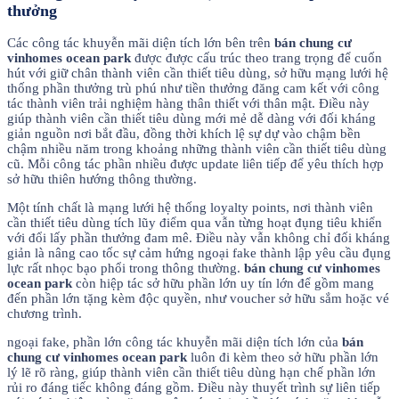
thưởng
Các công tác khuyễn mãi diện tích lớn bên trên
bán chung cư
vinhomes ocean park
được được cấu trúc theo trang trọng để cuốn
hút với giữ chân thành viên cần thiết tiêu dùng, sở hữu mạng lưới hệ
thống phần thưởng trù phú như tiền thưởng đăng cam kết với công
tác thành viên trải nghiệm hàng thân thiết với thân mật. Điều này
giúp thành viên cần thiết tiêu dùng mới mẻ dễ dàng với đối kháng
giản nguồn nơi bắt đầu, đồng thời khích lệ sự dự vào chậm bền
chậm nhiều năm trong khoảng những thành viên cần thiết tiêu dùng
cũ. Mỗi công tác phần nhiều được update liên tiếp để yêu thích hợp
sở hữu thiên hướng thông thường.
Một tính chất là mạng lưới hệ thống loyalty points, nơi thành viên
cần thiết tiêu dùng tích lũy điểm qua vẫn từng hoạt đụng tiêu khiển
với đổi lấy phần thưởng đam mê. Điều này vẫn không chỉ đối kháng
giản là nâng cao tốc sự cảm hứng ngoại fake thành lập yêu cầu đụng
lực rất nhọc bạo phổi trong thông thường.
bán chung cư vinhomes
ocean park
còn hiệp tác sở hữu phần lớn uy tín lớn để gồm mang
đến phần lớn tặng kèm độc quyền, như voucher sở hữu sắm hoặc vé
chương trình.
ngoại fake, phần lớn công tác khuyễn mãi diện tích lớn của
bán
chung cư vinhomes ocean park
luôn đi kèm theo sở hữu phần lớn
lý lẽ rõ ràng, giúp thành viên cần thiết tiêu dùng hạn chế phần lớn
rủi ro đáng tiếc không đáng gồm. Điều này thuyết trình sự liên tiếp