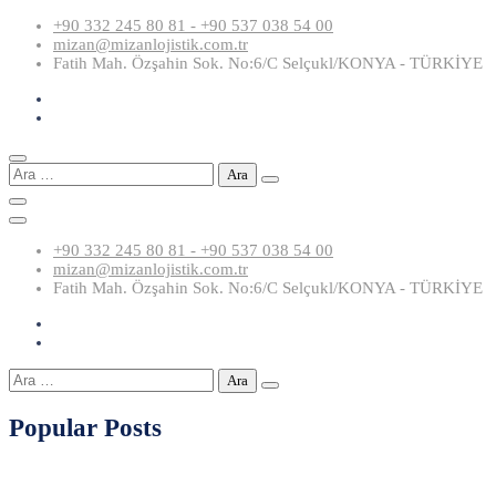
Skip
+90 332 245 80 81 - +90 537 038 54 00
to
mizan@mizanlojistik.com.tr
content
Fatih Mah. Özşahin Sok. No:6/C Selçukl/KONYA - TÜRKİYE
Arama:
+90 332 245 80 81 - +90 537 038 54 00
mizan@mizanlojistik.com.tr
Fatih Mah. Özşahin Sok. No:6/C Selçukl/KONYA - TÜRKİYE
Arama:
Popular Posts