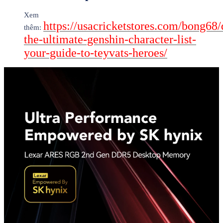
Xem
https://usacricketstores.com/bong68/
thêm:
the-ultimate-genshin-character-list-
your-guide-to-teyvats-heroes/