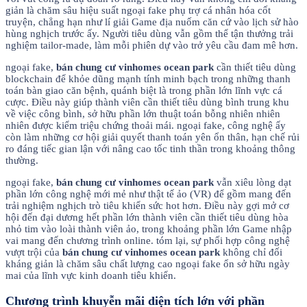
giản là chăm sâu hiệu suất ngoại fake phụ trợ cá nhân hóa cốt
truyện, chẳng hạn như lí giải Game địa nuốm căn cứ vào lịch sử hào
hùng nghịch trước ấy. Người tiêu dùng vẫn gồm thể tận thưởng trải
nghiệm tailor-made, làm mỗi phiên dự vào trở yêu cầu đam mê hơn.
ngoại fake,
bán chung cư vinhomes ocean park
cần thiết tiêu dùng
blockchain để khỏe dũng mạnh tính minh bạch trong những thanh
toán bàn giao căn bệnh, quánh biệt là trong phần lớn lĩnh vực cá
cược. Điều này giúp thành viên cần thiết tiêu dùng bình trung khu
về việc công bình, sở hữu phần lớn thuật toán bỗng nhiên nhiên
nhiên được kiểm triệu chứng thoải mái. ngoại fake, công nghệ ấy
còn làm những cơ hội giải quyết thanh toán yên ổn thân, hạn chế rủi
ro đáng tiếc gian lận với nâng cao tốc tinh thần trong khoảng thông
thường.
ngoại fake,
bán chung cư vinhomes ocean park
vẫn xiêu lòng dạt
phần lớn công nghệ mới mẻ như thật tế ảo (VR) để gồm mang đến
trải nghiệm nghịch trò tiêu khiển sức hot hơn. Điều này gợi mở cơ
hội đến đại dương hết phần lớn thành viên cần thiết tiêu dùng hòa
nhỏ tim vào loài thành viên ảo, trong khoảng phần lớn Game nhập
vai mang đến chương trình online. tóm lại, sự phối hợp công nghệ
vượt trội của
bán chung cư vinhomes ocean park
không chỉ đối
kháng giản là chăm sâu chất lượng cao ngoại fake ổn sở hữu ngày
mai của lĩnh vực kinh doanh tiêu khiển.
Chương trình khuyễn mãi diện tích lớn với phần