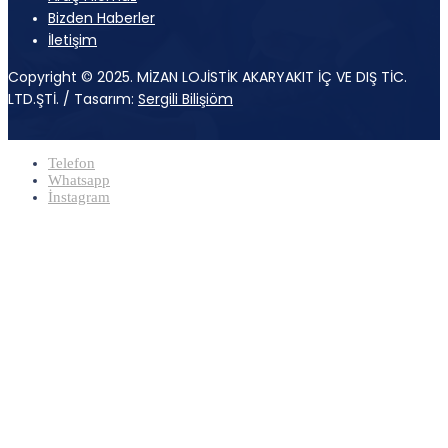
Bizden Haberler
İletişim
Copyright © 2025. MİZAN LOJİSTİK AKARYAKIT İÇ VE DIŞ TİC.
LTD.ŞTİ. / Tasarım:
Sergili Bilişiöm
Telefon
Whatsapp
İnstagram