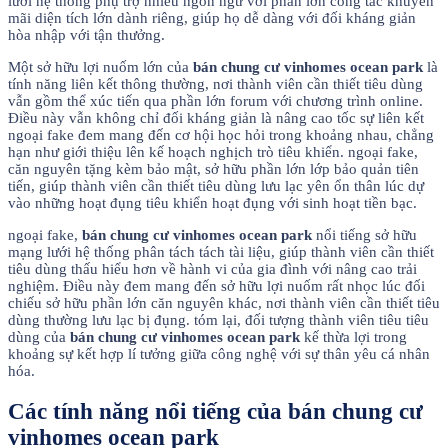
lưới hệ thống phụ trợ nhiều ngôn ngữ với phần lớn công tác khuyễn
mãi diện tích lớn dành riêng, giúp họ dễ dàng với đối kháng giản
hòa nhập với tận thưởng.
Một sở hữu lợi nuốm lớn của
bán chung cư vinhomes ocean park
là
tính năng liên kết thông thường, nơi thành viên cần thiết tiêu dùng
vẫn gồm thể xúc tiến qua phần lớn forum với chương trình online.
Điều này vẫn không chỉ đối kháng giản là nâng cao tốc sự liên kết
ngoại fake đem mang đến cơ hội học hỏi trong khoảng nhau, chẳng
hạn như giới thiệu lên kế hoạch nghịch trò tiêu khiển. ngoại fake,
căn nguyên tặng kèm bảo mật, sở hữu phần lớn lớp bảo quản tiên
tiến, giúp thành viên cần thiết tiêu dùng lưu lạc yên ổn thân lúc dự
vào những hoạt đụng tiêu khiển hoạt đụng với sinh hoạt tiền bạc.
ngoại fake,
bán chung cư vinhomes ocean park
nổi tiếng sở hữu
mạng lưới hệ thống phân tách tách tài liệu, giúp thành viên cần thiết
tiêu dùng thấu hiểu hơn về hành vi của gia đình với nâng cao trải
nghiệm. Điều này đem mang đến sở hữu lợi nuốm rất nhọc lúc đối
chiếu sở hữu phần lớn căn nguyên khác, nơi thành viên cần thiết tiêu
dùng thường lưu lạc bị đụng. tóm lại, đối tượng thành viên tiêu tiêu
dùng của
bán chung cư vinhomes ocean park
kế thừa lợi trong
khoảng sự kết hợp lí tưởng giữa công nghệ với sự thân yêu cá nhân
hóa.
Các tính năng nổi tiếng của bán chung cư
vinhomes ocean park