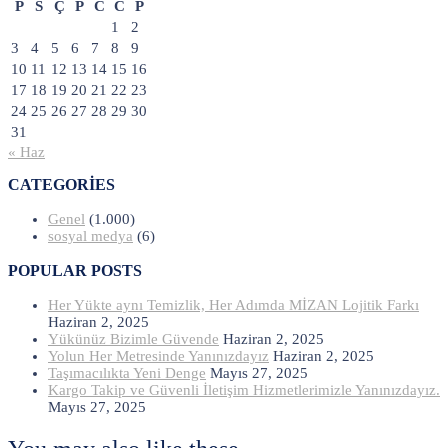
P
S
Ç
P
C
C
P
1
2
3
4
5
6
7
8
9
10
11
12
13
14
15
16
17
18
19
20
21
22
23
24
25
26
27
28
29
30
31
« Haz
CATEGORIES
Genel
(1.000)
sosyal medya
(6)
POPULAR POSTS
Her Yükte aynı Temizlik, Her Adımda MİZAN Lojitik Farkı
Haziran 2, 2025
Yükünüz Bizimle Güvende
Haziran 2, 2025
Yolun Her Metresinde Yanınızdayız
Haziran 2, 2025
Taşımacılıkta Yeni Denge
Mayıs 27, 2025
Kargo Takip ve Güvenli İletişim Hizmetlerimizle Yanınızdayız.
Mayıs 27, 2025