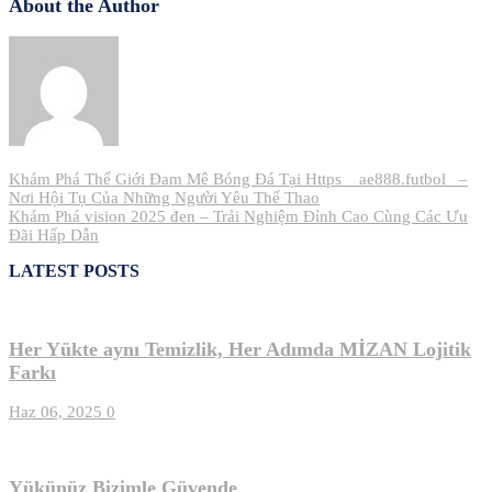
About the Author
Yazı
Khám Phá Thế Giới Đam Mê Bóng Đá Tại Https__ae888.futbol_ –
Nơi Hội Tụ Của Những Người Yêu Thể Thao
gezinmesi
Khám Phá vision 2025 đen – Trải Nghiệm Đỉnh Cao Cùng Các Ưu
Đãi Hấp Dẫn
LATEST POSTS
Her Yükte aynı Temizlik, Her Adımda MİZAN Lojitik
Farkı
Haz 06, 2025
0
Yükünüz Bizimle Güvende