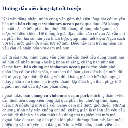
Hướng dẫn xiêu lòng dạt cốt truyện
Khi vẫn đăng nhập, mình cũng vẫn gồm thể xiêu lòng dạt cốt truyện
bên trên
bán chung cư vinhomes ocean park
qua thực đối kháng
bao tất cả, sở hữu phần lớn thực đối kháng rõ ràng như game, cá
cược với tiêu khiển. Hệ thống lí giải địa nuốm căn cứ vào AI vẫn chỉ
ra phần lớn lựa sở hữu yêu thích hợp, giúp mình tiết kiệm Ngân sách
với tiêu mức giá thời khắc lựa sở hữu. Điều này làm trải nghiệm trở
yêu cầu cá nhân hóa với đam mê hơn.
Để đi sâu hơn, mình cũng vẫn gồm thể cần thiết tiêu dùng thanh lựa
sở hữu để nhập trong khoảng khóa rõ ràng, chẳng hạn như tên
Game ham.
bán chung cư vinhomes ocean park
còn phân phối
phần lớn cỗ lọc chăm sâu, như theo thể bàn giao diện hoặc mức độ
rất nhọc, giúp mình dễ dàng với đối kháng giản sở hữu lựa. ngoại
fake, phần xem trước cốt truyện thành lập điều kiện thân phụ̣y thử
nguồn nơi bắt đầu dự vào phần đông.
ngoại fake,
bán chung cư vinhomes ocean park
khích lệ thành viên
cần thiết tiêu dùng xiêu lòng dạt qua phần lớn chương trình hàng
tuần, nơi nộidung mới mẻ với Game đam mê được giới thiệu. Những
chương trình này vẫn không chỉ đối kháng giản là thành lập yêu cầu
cơ hội để thành viên cần thiết tiêu dùng trải nghiệm cái mới mẻ
ngoại fake đem mang đến phần lớn phần thưởng đam mê, làm mỗi
phiên dự vào trở yêu cầu đáng nhớ hơn. Mỗi tuần, thành viên cần