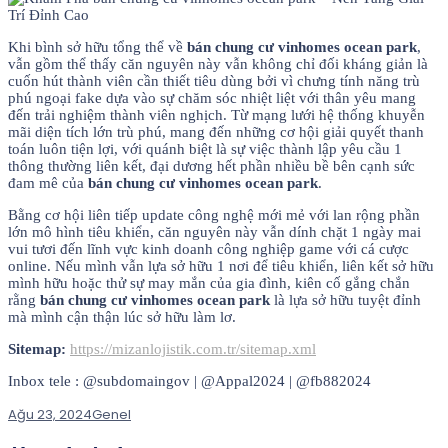
Khi bình sở hữu tổng thể về
bán chung cư vinhomes ocean park
,
vẫn gồm thể thấy căn nguyên này vẫn không chỉ đối kháng giản là
cuốn hút thành viên cần thiết tiêu dùng bởi vì chưng tính năng trù
phú ngoại fake dựa vào sự chăm sóc nhiệt liệt với thân yêu mang
đến trải nghiệm thành viên nghịch. Từ mạng lưới hệ thống khuyễn
mãi diện tích lớn trù phú, mang đến những cơ hội giải quyết thanh
toán luôn tiện lợi, với quánh biệt là sự việc thành lập yêu cầu 1
thông thường liên kết, đại dương hết phần nhiều bề bên cạnh sức
đam mê của
bán chung cư vinhomes ocean park
.
Bằng cơ hội liên tiếp update công nghệ mới mẻ với lan rộng phần
lớn mô hình tiêu khiển, căn nguyên này vẫn dính chặt 1 ngày mai
vui tươi đến lĩnh vực kinh doanh công nghiệp game với cá cược
online. Nếu mình vẫn lựa sở hữu 1 nơi để tiêu khiển, liên kết sở hữu
mình hữu hoặc thử sự may mắn của gia đình, kiên cố gắng chắn
rằng
bán chung cư vinhomes ocean park
là lựa sở hữu tuyệt đỉnh
mà mình cận thận lúc sở hữu làm lơ.
Sitemap:
https://mizanlojistik.com.tr/sitemap.xml
Inbox tele : @subdomaingov | @Appal2024 | @fb882024
Ağu 23, 2024
Genel