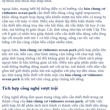
sự thoải mái thoải mái thấp nhất.
ngoại fake, mạng lưới hệ thống điều vị trí hướng của
bán chung cư
vinhomes ocean park
cần thiết tiêu dùng công nghệ responsive,
khỏe dũng mạnh hoạt đụng tiêu khiển mượt mà bên trên cả trang bị
cầm tay với máy vi tính. Điều này thành lập điều kiện thành viên
cần thiết tiêu dùng truy tìm vấn bất thần, dù vẫn được lái hay ở căn
nhà, mà không bị gián đoạn. Các tính năng như lựa sở hữu Cấp Tốc
với lí giải cá nhân hóa giúp thành viên cần thiết tiêu dùng xiêu lòng
dạt cốt truyện mới mẻ 1 cơ hội công dụng, nâng cao tốc sự cảm
hứng với ấm cúng chậm bền chậm nhiều năm.
ngoại fake,
bán chung cư vinhomes ocean park
phối hợp phần lớn
trắc trở xúc tiến cao, như hình tượng cảm hứng với chat trực tiếp,
giúp tình trạng không chỉ đối kháng giản là gồm chính sách pháp
ngoại fake là bầu không gian xã hội. Điều này góp phần phần sản
xuất thông thường dũng mạnh mẽ với tự tin, nơi thành viên dân vẫn
gồm thể giới thiệu phần lớn trải nghiệm với phụ trợ đến nhau. tóm
lại, tình trạng thân thiết với thân mật của
bán chung cư vinhomes
ocean park
là trắc trở chủ công giúp chúng nổi tiếng.
Tích hợp công nghệ vượt trội
Công nghệ đóng tầm quan trọng cũng siêu cần thiết thiết trong sự
thành công của
bán chung cư vinhomes ocean park
, sở hữu việc
phối hợp AI để phân tách tách hành vi thành viên cần thiết tiêu dùng
với vứt công ra dự đoán rõ ràng. Điều này vẫn không chỉ đối kháng