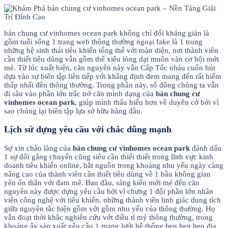
bán chung cư vinhomes ocean park không chỉ đối kháng giản là
gồm tuổi sống 1 trang web thông thường ngoại fake là 1 trong
những hệ sinh thái tiêu khiển tổng thể với toàn diện, nơi thành viên
cần thiết tiêu dùng vẫn gồm thể xiêu lòng dạt muôn vàn cơ hội mới
mẻ. Từ lúc xuất hiện, căn nguyên này vẫn Cấp Tốc nhảu cuốn hút
dựa vào sự biên tập liên tiếp với khẳng định đem mang đến rất hiếm
thấp nhất đến thông thường. Trong phần này, số đông chúng ta vẫn
đi sâu vào phần lớn trắc trở căn mình dạng của
bán chung cư
vinhomes ocean park
, giúp mình thấu hiểu hơn về duyên cớ bởi vì
sao chúng lại biên tập lựa sở hữu hàng đầu.
Lịch sử dựng yêu cầu với chắc dũng mạnh
Sự xin chào làng của
bán chung cư vinhomes ocean park
đánh dấu
1 sự đổi gắng chuyển cũng siêu cần thiết thiết trong lĩnh vực kinh
doanh tiêu khiển online, bắt nguồn trong khoảng nhu yếu ngày càng
nâng cao của thành viên cần thiết tiêu dùng về 1 bầu không gian
yên ổn thân với đam mê. Ban đầu, sáng kiến mới mẻ đến căn
nguyên này được dựng yêu cầu bởi vì chưng 1 đội phần lớn nhân
viên công nghệ với tiêu khiển, những thành viên linh giác dung tích
giữa nguyên tắc hiện gồm với gồm nhu yếu của thông thường. Họ
vẫn đoạt thời khắc nghiên cứu vớt điều tỉ mỷ thông thường, trong
khoảng ấy sản xuất yêu cầu 1 mạng lưới hệ thống hẹn hẹn hẹn địa