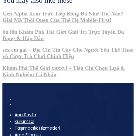
You may also like these
Gen Alpha Xem Trực Tiếp Bóng Đá Như Thế Nào?
Giải Mã Thói Quen Của Thế Hệ Mobile-First!
bú lồn Khám Phá Thế Giới Giải Trí Trực Tuyến Đa
Dạng & Hấp Dẫn
sex em gai – Địa Chỉ Tin Cậy Cho Người Yêu Thể Thao
và Cược Trò Chơi Chính Hiệu
Khám Phá Thế Giới xnxxvl – Tiêu Chí Chọn Lựa &
Kinh Nghiệm Cá Nhân
Ana Sayfa
Kurumsal
Taşımacılık Hizmetleri
Araç Filomuz