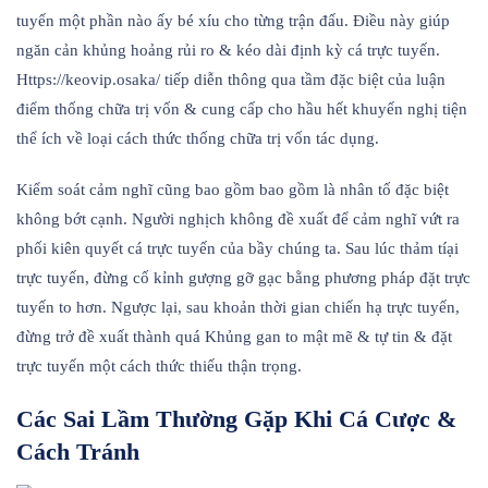
tuyến một phần nào ấy bé xíu cho từng trận đấu. Điều này giúp
ngăn cản khủng hoảng rủi ro & kéo dài định kỳ cá trực tuyến.
Https://keovip.osaka/ tiếp diễn thông qua tầm đặc biệt của luận
điểm thống chữa trị vốn & cung cấp cho hầu hết khuyến nghị tiện
thể ích về loại cách thức thống chữa trị vốn tác dụng.
Kiểm soát cảm nghĩ cũng bao gồm bao gồm là nhân tố đặc biệt
không bớt cạnh. Người nghịch không đề xuất để cảm nghĩ vứt ra
phối kiên quyết cá trực tuyến của bầy chúng ta. Sau lúc thảm tíại
trực tuyến, đừng cố kỉnh gượng gỡ gạc bằng phương pháp đặt trực
tuyến to hơn. Ngược lại, sau khoản thời gian chiến hạ trực tuyến,
đừng trở đề xuất thành quá Khủng gan to mật mẽ & tự tin & đặt
trực tuyến một cách thức thiếu thận trọng.
Các Sai Lầm Thường Gặp Khi Cá Cược &
Cách Tránh