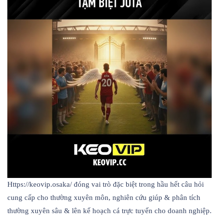
Https://keovip.osaka/ đóng vai trò đặc biệt trong hầu hết câu hỏi
cung cấp cho thường xuyên môn, nghiên cứu giúp & phân tích
thường xuyên sâu & lên kế hoạch cá trực tuyến cho doanh nghiệp.