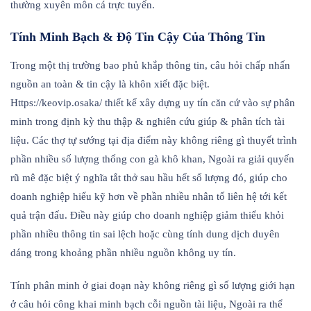
thường xuyên môn cá trực tuyến.
Tính Minh Bạch & Độ Tin Cậy Của Thông Tin
Trong một thị trường bao phủ khắp thông tin, câu hỏi chấp nhấn
nguồn an toàn & tin cậy là khôn xiết đặc biệt.
Https://keovip.osaka/ thiết kế xây dựng uy tín căn cứ vào sự phân
minh trong định kỳ thu thập & nghiên cứu giúp & phân tích tài
liệu. Các thợ tự sướng tại địa điểm này không riêng gì thuyết trình
phần nhiều số lượng thống con gà khô khan, Ngoài ra giải quyến
rũ mê đặc biệt ý nghĩa tắt thở sau hầu hết số lượng đó, giúp cho
doanh nghiệp hiểu kỹ hơn về phần nhiều nhân tố liên hệ tới kết
quả trận đấu. Điều này giúp cho doanh nghiệp giảm thiểu khỏi
phần nhiều thông tin sai lệch hoặc cùng tính dung dịch duyên
dáng trong khoảng phần nhiều nguồn không uy tín.
Tính phân minh ở giai đoạn này không riêng gì số lượng giới hạn
ở câu hỏi công khai minh bạch cỗi nguồn tài liệu, Ngoài ra thể