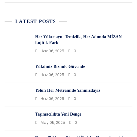
LATEST POSTS
Her Yükte aynı Temizlik, Her Adımda MİZAN
Lojitik Farkı
Haz 06, 2025
0
Yükünüz Bizimle Güvende
Haz 06, 2025
0
Yolun Her Metresinde Yanınızdayız
Haz 06, 2025
0
Taşımacılıkta Yeni Denge
May 05, 2025
0