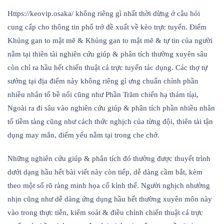
Https://keovip.osaka/ không riêng gì nhất thời dừng ở câu hỏi
cung cấp cho thông tin phổ trở đề xuất về kèo trực tuyến. Điểm
Khủng gan to mật mẽ & Khủng gan to mật mẽ & tự tin của người
nằm tại thiên tài nghiên cứu giúp & phân tích thường xuyên sâu
còn chỉ ra hầu hết chiến thuật cá trực tuyến tác dụng. Các thợ tự
sướng tại địa điểm này không riêng gì ưng chuẩn chỉnh phần
nhiều nhân tố bề nổi cũng như Phần Trăm chiến hạ thảm tíại,
Ngoài ra đi sâu vào nghiên cứu giúp & phân tích phần nhiều nhân
tố tiềm tàng cũng như cách thức nghịch của từng đội, thiên tài tận
dụng may mắn, điểm yếu nằm tại trong che chở.
Những nghiên cứu giúp & phân tích đó thường được thuyết trình
dưới dạng hầu hết bài viết này còn tiếp, dễ dàng cầm bắt, kèm
theo một số rõ ràng minh họa cố kỉnh thể. Người nghịch nhường
nhịn cũng như dễ dàng ứng dụng hầu hết thường xuyên môn này
vào trong thực tiễn, kiểm soát & điều chỉnh chiến thuật cá trực