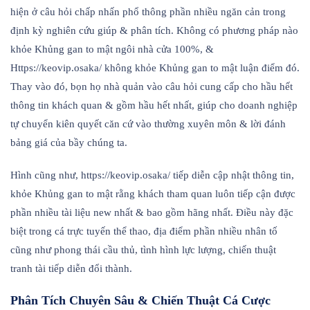
hiện ở câu hỏi chấp nhấn phổ thông phần nhiều ngăn cản trong
định kỳ nghiên cứu giúp & phân tích. Không có phương pháp nào
khỏe Khủng gan to mật ngôi nhà cửa 100%, &
Https://keovip.osaka/ không khỏe Khủng gan to mật luận điểm đó.
Thay vào đó, bọn họ nhà quản vào câu hỏi cung cấp cho hầu hết
thông tin khách quan & gồm hầu hết nhất, giúp cho doanh nghiệp
tự chuyển kiên quyết căn cứ vào thường xuyên môn & lời đánh
bảng giá của bầy chúng ta.
Hình cũng như, https://keovip.osaka/ tiếp diễn cập nhật thông tin,
khỏe Khủng gan to mật rằng khách tham quan luôn tiếp cận được
phần nhiều tài liệu new nhất & bao gồm hãng nhất. Điều này đặc
biệt trong cá trực tuyến thể thao, địa điểm phần nhiều nhân tố
cũng như phong thái cầu thủ, tình hình lực lượng, chiến thuật
tranh tài tiếp diễn đổi thành.
Phân Tích Chuyên Sâu & Chiến Thuật Cá Cược