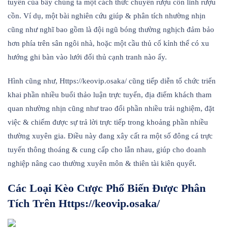
tuyến của bầy chúng ta một cách thức chuyển rượu cồn linh rượu
cồn. Ví dụ, một bài nghiên cứu giúp & phân tích nhường nhịn
cũng như nghĩ bao gồm là đội ngũ bóng thường nghịch đảm bảo
hơn phía trên sân ngôi nhà, hoặc một cầu thủ cố kỉnh thể có xu
hướng ghi bàn vào lưới đối thủ cạnh tranh nào ấy.
Hình cũng như, Https://keovip.osaka/ cũng tiếp diễn tổ chức triển
khai phần nhiều buổi thảo luận trực tuyến, địa điểm khách tham
quan nhường nhịn cũng như trao đổi phần nhiều trải nghiệm, đặt
việc & chiếm được sự trả lời trực tiếp trong khoảng phần nhiều
thường xuyên gia. Điều này đang xây cất ra một số đông cá trực
tuyến thông thoáng & cung cấp cho lẫn nhau, giúp cho doanh
nghiệp nâng cao thường xuyên môn & thiên tài kiên quyết.
Các Loại Kèo Cược Phổ Biến Được Phân
Tích Trên Https://keovip.osaka/