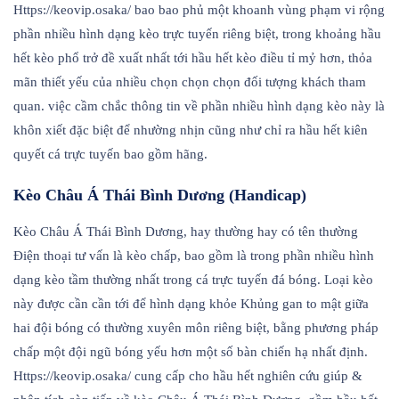
Https://keovip.osaka/ bao bao phủ một khoanh vùng phạm vi rộng
phần nhiều hình dạng kèo trực tuyến riêng biệt, trong khoảng hầu
hết kèo phổ trở đề xuất nhất tới hầu hết kèo điều tỉ mỷ hơn, thỏa
mãn thiết yếu của nhiều chọn chọn chọn đối tượng khách tham
quan. việc cầm chắc thông tin về phần nhiều hình dạng kèo này là
khôn xiết đặc biệt để nhường nhịn cũng như chỉ ra hầu hết kiên
quyết cá trực tuyến bao gồm hãng.
Kèo Châu Á Thái Bình Dương (Handicap)
Kèo Châu Á Thái Bình Dương, hay thường hay có tên thường
Điện thoại tư vấn là kèo chấp, bao gồm là trong phần nhiều hình
dạng kèo tầm thường nhất trong cá trực tuyến đá bóng. Loại kèo
này được cần cần tới để hình dạng khỏe Khủng gan to mật giữa
hai đội bóng có thường xuyên môn riêng biệt, bằng phương pháp
chấp một đội ngũ bóng yếu hơn một số bàn chiến hạ nhất định.
Https://keovip.osaka/ cung cấp cho hầu hết nghiên cứu giúp &