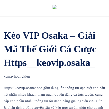
Skip
to
content
Kèo VIP Osaka – Giải
Mã Thế Giới Cá Cược
Https__keovip.osaka_
xemayhoangkien
Https://keovip.osaka/ bao gồm là nguồn thông tin đặc biệt cho hầu
hết phần nhiều khách tham quan duyên dáng cá trực tuyến, cung
cấp cho phần nhiều thông tin lời đánh bảng giá, nghiên cứu giúp
& phân tích thường xuyên sâu về kèo trực tuyến, giúp cho doanh