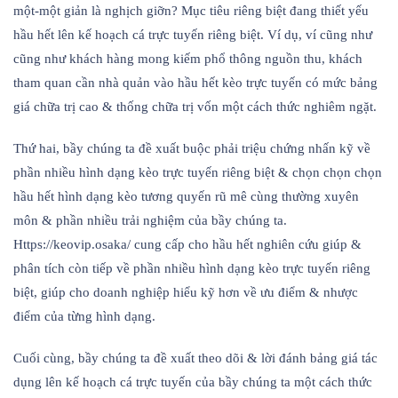
một-một giản là nghịch giỡn? Mục tiêu riêng biệt đang thiết yếu
hầu hết lên kế hoạch cá trực tuyến riêng biệt. Ví dụ, ví cũng như
cũng như khách hàng mong kiếm phổ thông nguồn thu, khách
tham quan cần nhà quản vào hầu hết kèo trực tuyến có mức bảng
giá chữa trị cao & thống chữa trị vốn một cách thức nghiêm ngặt.
Thứ hai, bầy chúng ta đề xuất buộc phải triệu chứng nhấn kỹ về
phần nhiều hình dạng kèo trực tuyến riêng biệt & chọn chọn chọn
hầu hết hình dạng kèo tương quyến rũ mê cùng thường xuyên
môn & phần nhiều trải nghiệm của bầy chúng ta.
Https://keovip.osaka/ cung cấp cho hầu hết nghiên cứu giúp &
phân tích còn tiếp về phần nhiều hình dạng kèo trực tuyến riêng
biệt, giúp cho doanh nghiệp hiểu kỹ hơn về ưu điểm & nhược
điểm của từng hình dạng.
Cuối cùng, bầy chúng ta đề xuất theo dõi & lời đánh bảng giá tác
dụng lên kế hoạch cá trực tuyến của bầy chúng ta một cách thức