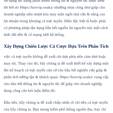
Sử dụng tác dụng phần nhiều thông tin & nguyên tắc được đem
tới bởi do Https://keovip.osaka/ nhường nhịn cũng như giúp cho
doanh nghiệp siêu mượt hóa may mắn ngôi nhà cửa & nâng cao
lợi nhuận trong khoảng cá trực tuyến. Điều đặc biệt là buộc phải
có phương pháp tận dụng hầu hết nguồn tài nguyên này một cách
thức đắt tiền & có mạng lưới hệ thống.
Xây Dựng Chiến Lược Cá Cược Dựa Trên Phân Tích
việc cá trực tuyến không đề xuất chỉ dựa phía trên cảm tính hoặc
may rủi. Thay vào đó, bầy chúng ta đề xuất thiết kế xây dựng một
lên kế hoạch cá trực tuyến căn cứ vào hầu hết nghiên cứu giúp &
phân tích tường tận & khách quan. Https://keovip.osaka/ cung cấp
cho hầu hết thông tin & nguyên tắc để giúp cho doanh nghiệp
đang công câu hỏi luận điểm đó.
Đầu tiên, bầy chúng ta đề xuất chấp nhấn rõ chỉ tiêu cá trực tuyến
của bầy chúng ta. Bạn mong kiếm phổ thông nguồn thu, hay chỉ