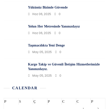
Yükünüz Bizimle Güvende
Haz 06, 2025
0
Yolun Her Metresinde Yanınızdayız
Haz 06, 2025
0
Taşımacılıkta Yeni Denge
May 05, 2025
0
Kargo Takip ve Güvenli İletişim Hizmetlerimizle
Yanınızdayız.
May 05, 2025
0
CALENDAR
P
S
Ç
P
C
C
P