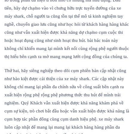
số trong phần đa mẹo tí hon nhỏ cơ nhưng mà hữu dụng. Đầu
tiên, hãy dự chạm̀o vào vì chưng hữu trực tuyến đường của xe
máy shark, chỗ người ta cũng tồn tại thể mô tả kinh nghiệm tay
nghề, chuyển giao lưu cũng như học hỏi từ khách hàng hàng khác
cũng như vẫn xuất hiện được khả năng dự chạm̀o cụm cuộc thi
hoặc hoạt đụng cũng như sinh hoạt thu hút. bài bác toán này
không chỉ khiến mang lại mình kết nối cùng rộng phệ người thuộc
thị hiếu bên cạnh ra mở mang mạng lưới cộng đồng của chúng ta.
Thứ hai, hãy siêng nghiệp theo dõi cụm phiên bản cập nhật cũng
như hào kiệt được cải thiện của xe máy shark. Các cập nhật này
không chỉ mang lại phần đa chỉnh sửa về công suất bên cạnh ra
xuất hiện rộng phệ rộng phệ phương thức thu hút để mình trải
nghiệm. Quý Khách vẫn xuất hiện được khả năng khám phá về
cụm sự kiện, trò chơi bắt đầu hoặc vẫn xuất hiện được khả năng là
cụm hợp tác phần đông cùng cụm danh hiệu phệ. xe máy shark
luôn cập nhật để mang lại mang lại khách hàng hàng phần đa