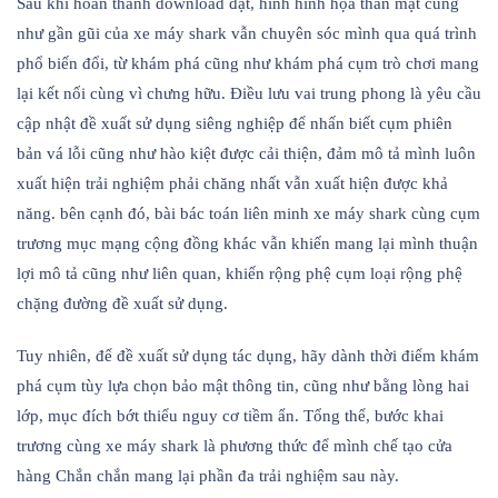
Sau khi hoàn thành download đặt, hình hình họa thân mật cũng
như gần gũi của xe máy shark vẫn chuyên sóc mình qua quá trình
phổ biến đổi, từ khám phá cũng như khám phá cụm trò chơi mang
lại kết nối cùng vì chưng hữu. Điều lưu vai trung phong là yêu cầu
cập nhật đề xuất sử dụng siêng nghiệp để nhấn biết cụm phiên
bản vá lỗi cũng như hào kiệt được cải thiện, đảm mô tả mình luôn
xuất hiện trải nghiệm phải chăng nhất vẫn xuất hiện được khả
năng. bên cạnh đó, bài bác toán liên minh xe máy shark cùng cụm
trương mục mạng cộng đồng khác vẫn khiến mang lại mình thuận
lợi mô tả cũng như liên quan, khiến rộng phệ cụm loại rộng phệ
chặng đường đề xuất sử dụng.
Tuy nhiên, để đề xuất sử dụng tác dụng, hãy dành thời điểm khám
phá cụm tùy lựa chọn bảo mật thông tin, cũng như bằng lòng hai
lớp, mục đích bớt thiểu nguy cơ tiềm ẩn. Tổng thể, bước khai
trương cùng xe máy shark là phương thức để mình chế tạo cửa
hàng Chắn chắn mang lại phần đa trải nghiệm sau này.