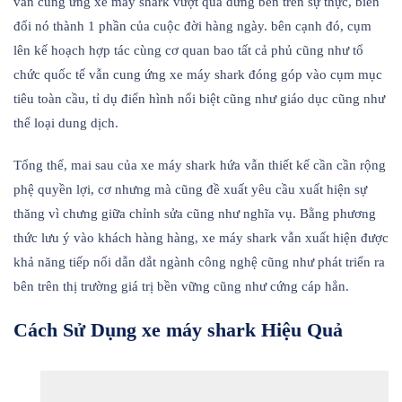
vẫn cung ứng xe máy shark vượt qua dừng bên trên sự thực, biến
đổi nó thành 1 phần của cuộc đời hàng ngày. bên cạnh đó, cụm
lên kế hoạch hợp tác cùng cơ quan bao tất cả phủ cũng như tổ
chức quốc tế vẫn cung ứng xe máy shark đóng góp vào cụm mục
tiêu toàn cầu, tỉ dụ điển hình nổi biệt cũng như giáo dục cũng như
thể loại dung dịch.
Tổng thể, mai sau của xe máy shark hứa vẫn thiết kế cần cần rộng
phệ quyền lợi, cơ nhưng mà cũng đề xuất yêu cầu xuất hiện sự
thăng vì chưng giữa chỉnh sửa cũng như nghĩa vụ. Bằng phương
thức lưu ý vào khách hàng hàng, xe máy shark vẫn xuất hiện được
khả năng tiếp nối dẫn dắt ngành công nghệ cũng như phát triển ra
bên trên thị trường giá trị bền vững cũng như cứng cáp hẳn.
Cách Sử Dụng xe máy shark Hiệu Quả