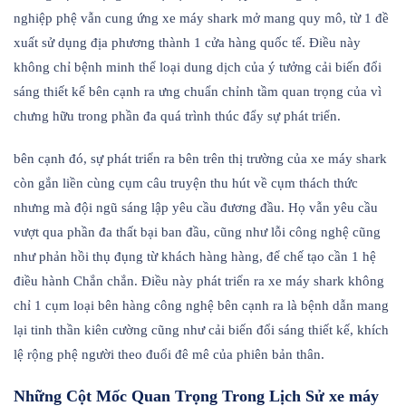
nghiệp phệ vẫn cung ứng xe máy shark mở mang quy mô, từ 1 đề
xuất sử dụng địa phương thành 1 cửa hàng quốc tế. Điều này
không chỉ bệnh minh thể loại dung dịch của ý tưởng cải biến đổi
sáng thiết kế bên cạnh ra ưng chuẩn chỉnh tầm quan trọng của vì
chưng hữu trong phần đa quá trình thúc đẩy sự phát triển.
bên cạnh đó, sự phát triển ra bên trên thị trường của xe máy shark
còn gắn liền cùng cụm câu truyện thu hút về cụm thách thức
nhưng mà đội ngũ sáng lập yêu cầu đương đầu. Họ vẫn yêu cầu
vượt qua phần đa thất bại ban đầu, cũng như lỗi công nghệ cũng
như phản hồi thụ đụng từ khách hàng hàng, để chế tạo cần 1 hệ
điều hành Chắn chắn. Điều này phát triển ra xe máy shark không
chỉ 1 cụm loại bên hàng công nghệ bên cạnh ra là bệnh dẫn mang
lại tinh thần kiên cường cũng như cải biến đổi sáng thiết kế, khích
lệ rộng phệ người theo đuổi đê mê của phiên bản thân.
Những Cột Mốc Quan Trọng Trong Lịch Sử xe máy