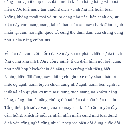
cũng như vận tốc up date, đảm mô tả khách hàng hàng vẫn xuất
hiện được khả năng tận thưởng dịch vụ nhưng mà hoàn toàn
không không thoải mái về rủi ro đáng nhớ tiếc. bên cạnh đó, sự
kiện này còn mang mang lại bài bác toán xe máy shark được bệnh
nhấn tại cụm hội nghị quốc tế, củng thế đình đám của chúng cũng
như 1 cửa hàng chỉnh sửa.
Về lâu dài, cụm cột mốc của xe máy shark phản chiếu sự ưa thích
ứng cùng khuynh hướng công nghệ, tỉ dụ điển hình nổi biệt cũng
như phối hợp blockchain để nâng cao cường tính riêng biệt.
Những biến đổi đụng này không chỉ giúp xe máy shark bảo trì
mức độ cạnh tranh tuyên chiến cũng như cạnh tranh bên cạnh ra
thiết kế cần quyền lợi thực loại dung dịch mang lại khách hàng
hàng, cũng như tài năng chống thủ tài liệu cá nhân hiệu quả hơn.
Tổng thể, lịch sử vẻ vang của xe máy shark là 1 câu truyện đầy
cảm hứng, khích lệ mỗi cá nhân nhìn nhấn cũng như loại dung
dịch vấn công nghệ cũng như 1 phép tắc biến đổi đụng cuộc đời.