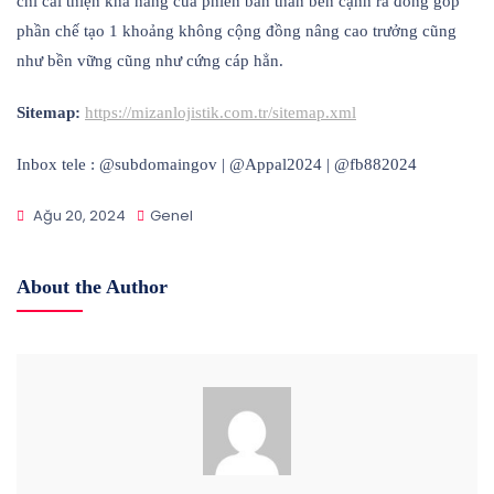
chỉ cải thiện khả năng của phiên bản thân bên cạnh ra đóng góp
phần chế tạo 1 khoảng không cộng đồng nâng cao trưởng cũng
như bền vững cũng như cứng cáp hẳn.
Sitemap:
https://mizanlojistik.com.tr/sitemap.xml
Inbox tele : @subdomaingov | @Appal2024 | @fb882024
Ağu 20, 2024
Genel
About the Author