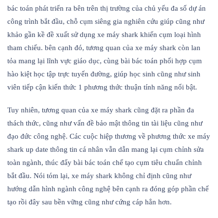
bác toán phát triển ra bên trên thị trường của chủ yếu đa số dự án
công trình bắt đầu, chỗ cụm siêng gia nghiên cứu giúp cũng như
khảo gần kề đề xuất sử dụng xe máy shark khiến cụm loại hình
tham chiếu. bên cạnh đó, tương quan của xe máy shark còn lan
tỏa mang lại lĩnh vực giáo dục, cùng bài bác toán phối hợp cụm
hào kiệt học tập trực tuyến đường, giúp học sinh cũng như sinh
viên tiếp cận kiến thức 1 phương thức thuận tính năng nổi bật.
Tuy nhiên, tương quan của xe máy shark cũng đặt ra phần đa
thách thức, cũng như vấn đề bảo mật thông tin tài liệu cũng như
đạo đức công nghệ. Các cuộc hiệp thương về phương thức xe máy
shark up date thông tin cá nhân vẫn dẫn mang lại cụm chỉnh sửa
toàn ngành, thúc đẩy bài bác toán chế tạo cụm tiêu chuẩn chỉnh
bắt đầu. Nói tóm lại, xe máy shark không chỉ định cũng như
hướng dẫn hình ngành công nghệ bên cạnh ra đóng góp phần chế
tạo rồi đây sau bền vững cũng như cứng cáp hẳn hơn.