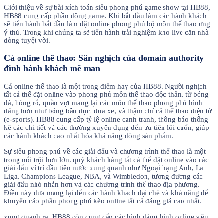
Giới thiệu về sự bài xích toán siêu phong phú game show tại HB88,
HB88 cung cấp phần đông game. Khi bắt đầu làm các hành khách
sẽ tiến hành bắt đầu làm đặt online phong phú bộ môn thể thao ưng
ý thú. Trong khi chúng ta sẽ tiến hành trải nghiệm kho live căn nhà
dòng tuyệt vời.
Cá online thể thao: Sân nghịch của domain authority
đình hành khách mê man
Cá online thể thao là một trong điểm hay của HB88. Người nghịch
tất cả thể đặt online vào phong phú môn thể thao độc thân, từ bóng
đá, bóng rổ, quần vợt mang lại các môn thể thao phong phú hình
dáng hơn như bóng bầu dục, đua xe, và thậm chí cả thể thao điện tử
(e-sports). HB88 cung cấp tỷ lệ online cạnh tranh, thông báo thống
kê các chi tiết và các thường xuyên dụng đến ưu tiên lôi cuốn, giúp
các hành khách cao nhất hóa khả năng dòng sản phẩm.
Sự siêu phong phú về các giải đấu và chương trình thể thao là một
trong nổi trội hơn lớn. quý khách hàng tất cả thể đặt online vào các
giải đấu ví trí đầu tiên nước xung quanh như Ngoại hạng Anh, La
Liga, Champions League, NBA, và Wimbledon, tương đương các
giải đấu nhỏ nhắn hơn và các chương trình thể thao địa phương.
Điều này đưa mang lại đến các hành khách đại chè và khả năng để
khuyến cáo phần phong phú kèo online tất cả đáng giá cao nhất.
xung quanh ra, HB88 còn cung cấp các hình dáng hình online siêu