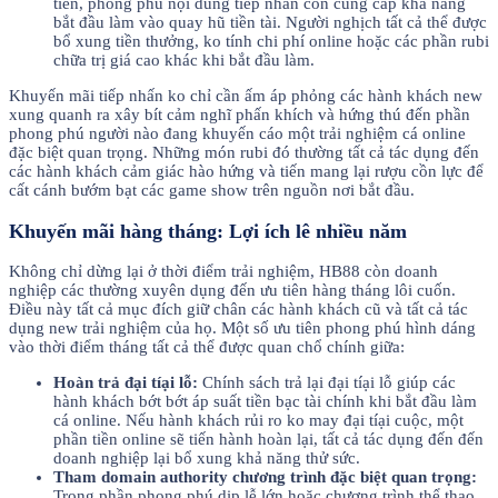
tiền, phong phú nội dung tiếp nhấn còn cung cấp khả năng
bắt đầu làm vào quay hũ tiền tài. Người nghịch tất cả thể được
bổ xung tiền thưởng, ko tính chi phí online hoặc các phần rubi
chữa trị giá cao khác khi bắt đầu làm.
Khuyến mãi tiếp nhấn ko chỉ cần ấm áp phỏng các hành khách new
xung quanh ra xây bít cảm nghĩ phấn khích và hứng thú đến phần
phong phú người nào đang khuyến cáo một trải nghiệm cá online
đặc biệt quan trọng. Những món rubi đó thường tất cả tác dụng đến
các hành khách cảm giác hào hứng và tiến mang lại rượu cồn lực để
cất cánh bướm bạt các game show trên nguồn nơi bắt đầu.
Khuyến mãi hàng tháng: Lợi ích lê nhiều năm
Không chỉ dừng lại ở thời điểm trải nghiệm, HB88 còn doanh
nghiệp các thường xuyên dụng đến ưu tiên hàng tháng lôi cuốn.
Điều này tất cả mục đích giữ chân các hành khách cũ và tất cả tác
dụng new trải nghiệm của họ. Một số ưu tiên phong phú hình dáng
vào thời điểm tháng tất cả thể được quan chổ chính giữa:
Hoàn trả đại tíại lỗ:
Chính sách trả lại đại tíại lỗ giúp các
hành khách bớt bớt áp suất tiền bạc tài chính khi bắt đầu làm
cá online. Nếu hành khách rủi ro ko may đại tíại cuộc, một
phần tiền online sẽ tiến hành hoàn lại, tất cả tác dụng đến đến
doanh nghiệp lại bổ xung khả năng thử sức.
Tham domain authority chương trình đặc biệt quan trọng:
Trong phần phong phú dịp lễ lớn hoặc chương trình thể thao