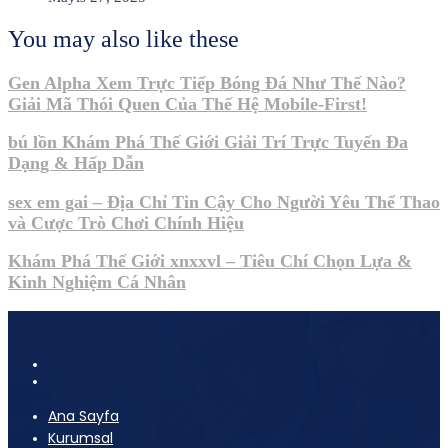
You may also like these
Gen Alpha Xem Trực Tiếp Bóng Đá Như Thế Nào?
Giải Mã Thói Quen Của Thế Hệ Mobile-First!
bú lồn Khám Phá Thế Giới Giải Trí Trực Tuyến Đa
Dạng & Hấp Dẫn
sex em gai – Địa Chỉ Tin Cậy Cho Người Yêu Thể Thao
và Cược Trò Chơi Chính Hiệu
Khám Phá Thế Giới xnxxvl – Tiêu Chí Chọn Lựa &
Kinh Nghiệm Cá Nhân
Ana Sayfa
Kurumsal