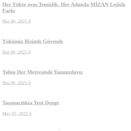
Her Yükte aynı Temizlik, Her Adımda MİZAN Lojitik
Farkı
Haz 06, 2025
0
Yükünüz Bizimle Güvende
Haz 06, 2025
0
Yolun Her Metresinde Yanınızdayız
Haz 06, 2025
0
Taşımacılıkta Yeni Denge
May 05, 2025
0