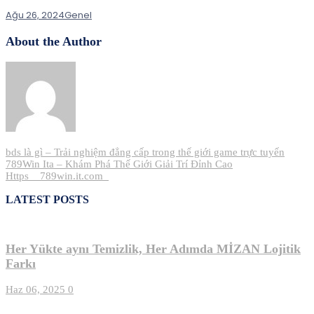
Ağu 26, 2024
Genel
About the Author
Yazı
bds là gì – Trải nghiệm đẳng cấp trong thế giới game trực tuyến
789Win Ita – Khám Phá Thế Giới Giải Trí Đỉnh Cao
gezinmesi
Https__789win.it.com_
LATEST POSTS
Her Yükte aynı Temizlik, Her Adımda MİZAN Lojitik
Farkı
Haz 06, 2025
0