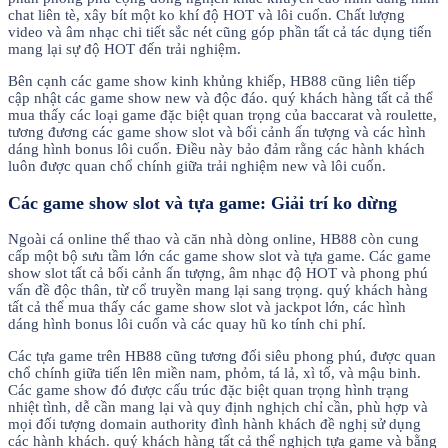
chat liên tè, xây bít một ko khí độ HOT và lôi cuốn. Chất lượng
video và âm nhạc chi tiết sắc nét cũng góp phần tất cả tác dụng tiến
mang lại sự độ HOT đến trải nghiệm.
Bên cạnh các game show kinh khủng khiếp, HB88 cũng liên tiếp
cập nhật các game show new và độc đáo. quý khách hàng tất cả thể
mua thấy các loại game đặc biệt quan trọng của baccarat và roulette,
tương đương các game show slot và bối cảnh ấn tượng và các hình
dáng hình bonus lôi cuốn. Điều này bảo đảm rằng các hành khách
luôn được quan chổ chính giữa trải nghiệm new và lôi cuốn.
Các game show slot và tựa game: Giải trí ko dừng
Ngoài cá online thể thao và căn nhà dòng online, HB88 còn cung
cấp một bộ sưu tầm lớn các game show slot và tựa game. Các game
show slot tất cả bối cảnh ấn tượng, âm nhạc độ HOT và phong phú
vấn đề độc thân, từ cổ truyền mang lại sang trọng. quý khách hàng
tất cả thể mua thấy các game show slot và jackpot lớn, các hình
dáng hình bonus lôi cuốn và các quay hũ ko tính chi phí.
Các tựa game trên HB88 cũng tương đối siêu phong phú, được quan
chổ chính giữa tiến lên miền nam, phỏm, tá lả, xì tố, và mậu binh.
Các game show đó được cấu trúc đặc biệt quan trọng hình trạng
nhiệt tình, dễ cần mang lại và quy định nghịch chỉ cần, phù hợp và
mọi đối tượng domain authority đình hành khách đề nghị sử dụng
các hành khách. quý khách hàng tất cả thể nghịch tựa game và bằng