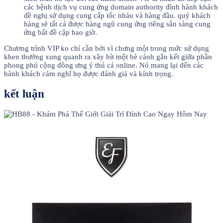
các bệnh dịch vụ cung ứng domain authority đình hành khách
đề nghị sử dụng cung cấp tốc nhảu và hàng đầu. quý khách
hàng sẽ tất cả được hàng ngũ cung ứng riêng sẵn sàng cung
ứng bất đề cập bao giờ.
Chương trình VIP ko chỉ cần bởi vì chưng một trong mức sử dụng
khen thưởng xung quanh ra xây bít một bè cánh gắn kết giữa phần
phong phú cộng đồng ưng ý thú cá online. Nó mang lại đến các
hành khách cảm nghĩ họ được đánh giá và kính trọng.
kết luận