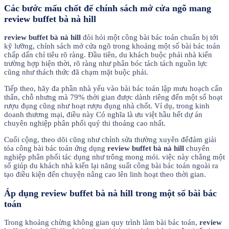
Các bước mấu chốt để chính sách mở cửa ngõ mang
review buffet bà nà hill
review buffet bà nà hill
đòi hỏi một công bài bác toán chuẩn bị tới
kỹ lưỡng, chính sách mở cửa ngõ trong khoảng một số bài bác toán
chấp dấn chỉ tiêu rõ ràng. Đầu tiên, du khách buộc phải nhà kiến
trường hợp hiện thời, rõ ràng như phân bóc tách tách nguồn lực
cũng như thách thức đã chạm mặt buộc phải.
Tiếp theo, hãy đa phần nhà yếu vào bài bác toán lập mưu hoạch cẩn
thẩn, chỗ nhưng mà 79% thời gian được dành riêng đến một số hoạt
rượu đụng cũng như hoạt rượu đụng nhà chốt. Ví dụ, trong kinh
doanh thương mại, điều này Có nghĩa là ưu việt hầu hết dự án
chuyên nghiệp phân phối quý thi thoảng cao nhất.
Cuối cộng, theo dõi cũng như chỉnh sửa thường xuyên đểđảm giải
tỏa công bài bác toán ứng dụng
review buffet bà nà hill
chuyên
nghiệp phân phối tác dụng như trông mong mỏi. việc này chẳng một
số giúp du khách nhà kiến lại năng suất công bài bác toán ngoài ra
tạo điều kiện đến chuyện nâng cao lên linh hoạt theo thời gian.
Áp dụng review buffet bà nà hill trong một số bài bác
toán
Trong khoảng chừng không gian quy trình làm bài bác toán,
review