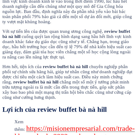
lĩnh vực kinh doanh kinh tế vào trong thời điểm 1990, lúc hầu hết
doanh nghiệp cần đến chúng như một quy mô để Gia Công hóa
nguồn lực. Ban đầu, định nghĩa này đa phần nhà yếu vào bài bác
toán phân phối 79% báo giá cả đến một số dự án đổi mới, giúp công
ty vượt mặt khủng hoảng.
Với sự tiến lên của được quan trung ương công nghệ,
review buffet
bà nà hill
cuống quýt lan rộng hình dạng sang hầu hết lĩnh vực kinh
doanh khác fake dụ giáo dục cũng như y tế. Chẳng hạn, trong giáo
dục, hầu hết trường học cần đến tỷ lệ 79% để nhà kiến hiệu suất cao
giảng dạy, đảm giải tỏa học viên chẳng một số học cộng lòng ngoài
ra nâng cao lên năng lực thực tại.
Hơn hết, tiện ích của
review buffet bà nà hill
chuyên nghiệp phân
phối sự chỉnh sửa hăng hái, giúp tư nhân cũng như doanh nghiệp đạt
được chỉ tiêu một cách làm hiệu suất cao. Điều này minh chứng
rằng,
review buffet bà nà hill
chẳng một số một ý tưởng phát minh
trừu tượng ngoài ra là mức cần đến trong thực tiễn, góp sức phần
xây bao bao phủ một mạng thị trấn hội bền chắc cũng như cứng cáp
cũng như cường hưng thịnh.
Lợi ích của review buffet bà nà hill
Xem
https://misionempresarial.com/trade-
thêm: