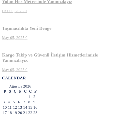
Yolun Her Metresinde Yanınızdayız
Haz 06, 2025
0
Taşımacılıkta Yeni Denge
May 05, 2025
0
Kargo Takip ve Güvenli İletişim Hizmetlerimizle
Yanınızdayız.
May 05, 2025
0
CALENDAR
Ağustos 2026
P
S
Ç
P
C
C
P
1
2
3
4
5
6
7
8
9
10
11
12
13
14
15
16
17
18
19
20
21
22
23