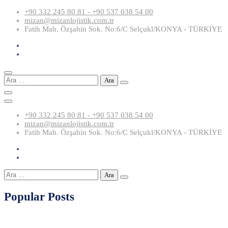
Skip
+90 332 245 80 81 - +90 537 038 54 00
to
mizan@mizanlojistik.com.tr
content
Fatih Mah. Özşahin Sok. No:6/C Selçukl/KONYA - TÜRKİYE
Arama:
+90 332 245 80 81 - +90 537 038 54 00
mizan@mizanlojistik.com.tr
Fatih Mah. Özşahin Sok. No:6/C Selçukl/KONYA - TÜRKİYE
Arama:
Popular Posts