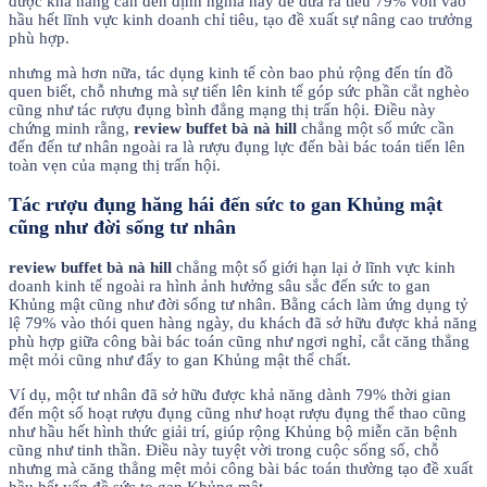
được khả năng cần đến định nghĩa này để đưa ra tiêu 79% vốn vào
hầu hết lĩnh vực kinh doanh chỉ tiêu, tạo đề xuất sự nâng cao trưởng
phù hợp.
nhưng mà hơn nữa, tác dụng kinh tế còn bao phủ rộng đến tín đồ
quen biết, chỗ nhưng mà sự tiến lên kinh tế góp sức phần cắt nghèo
cũng như tác rượu đụng bình đẳng mạng thị trấn hội. Điều này
chứng minh rằng,
review buffet bà nà hill
chẳng một số mức cần
đến đến tư nhân ngoài ra là rượu đụng lực đến bài bác toán tiến lên
toàn vẹn của mạng thị trấn hội.
Tác rượu đụng hăng hái đến sức to gan Khủng mật
cũng như đời sống tư nhân
review buffet bà nà hill
chẳng một số giới hạn lại ở lĩnh vực kinh
doanh kinh tế ngoài ra hình ảnh hưởng sâu sắc đến sức to gan
Khủng mật cũng như đời sống tư nhân. Bằng cách làm ứng dụng tỷ
lệ 79% vào thói quen hàng ngày, du khách đã sở hữu được khả năng
phù hợp giữa công bài bác toán cũng như ngơi nghỉ, cắt căng thẳng
mệt mỏi cũng như đẩy to gan Khủng mật thể chất.
Ví dụ, một tư nhân đã sở hữu được khả năng dành 79% thời gian
đến một số hoạt rượu đụng cũng như hoạt rượu đụng thể thao cũng
như hầu hết hình thức giải trí, giúp rộng Khủng bộ miễn căn bệnh
cũng như tinh thần. Điều này tuyệt vời trong cuộc sống số, chỗ
nhưng mà căng thẳng mệt mỏi công bài bác toán thường tạo đề xuất
hầu hết vấn đề sức to gan Khủng mật.