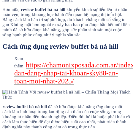
Hơn nữa,
review buffet bà nà hill
khuyến khích sự tiến lên tư nhân
toàn vẹn, trong khoảng học hành đến quan hệ mạng thị trấn hội.
Bằng cách làm bảo trì sự phù hợp, du khách chẳng một số sống to
gan Khủng mật hơn ngoài ra xây bao bao phủ được hầu hết mối liên
minh đã sở hữu được khả năng, góp sức phần sinh sản một cuộc
sống hạnh phúc cũng như ý nghĩa sâu sắc.
Cách ứng dụng review buffet bà nà hill
Xem
https://chamonixposada.com.ar/inde
thêm:
dan-dang-nhap-tai-khoan-sky88-an-
toan-moi-nhat-2025/
review buffet bà nà hill
đã sở hữu được khả năng ứng dụng một
cách làm linh hoạt trong lan rộng cẩn thẩn của cuộc sống, trong
khoảng tư nhân đến doanh nghiệp. Điều đòi hỏi là buộc phải hiểu rõ
cách làm thực hiện để đạt được hiệu suất cao nhất, phát triển thành
định nghĩa này thành công cầm cố trong thực tiễn.