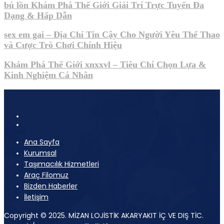
bú lồn Khám Phá Thế Giới Giải Trí Trực Tuyến Đa
Dạng & Hấp Dẫn
sex em gai – Địa Chỉ Tin Cậy Cho Người Yêu Thể Thao
và Cược Trò Chơi Chính Hiệu
Khám Phá Thế Giới xnxxvl – Tiêu Chí Chọn Lựa &
Kinh Nghiệm Cá Nhân
Ana Sayfa
Kurumsal
Taşımacılık Hizmetleri
Araç Filomuz
Bizden Haberler
İletişim
Copyright © 2025. MİZAN LOJİSTİK AKARYAKIT İÇ VE DIŞ TİC.