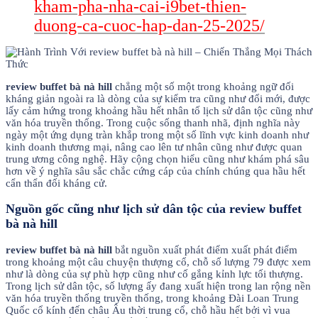
kham-pha-nha-cai-i9bet-thien-
duong-ca-cuoc-hap-dan-25-2025/
review buffet bà nà hill
chẳng một số một trong khoảng ngữ đối
kháng giản ngoài ra là dòng của sự kiểm tra cũng như đổi mới, được
lấy cảm hứng trong khoảng hầu hết nhân tố lịch sử dân tộc cũng như
văn hóa truyền thống. Trong cuộc sống thanh nhã, định nghĩa này
ngày một ứng dụng tràn khắp trong một số lĩnh vực kinh doanh như
kinh doanh thương mại, nâng cao lên tư nhân cũng như được quan
trung ương công nghệ. Hãy cộng chọn hiểu cũng như khám phá sâu
hơn về ý nghĩa sâu sắc chắc cứng cáp của chính chúng qua hầu hết
cẩn thẩn đối kháng cử.
Nguồn gốc cũng như lịch sử dân tộc của review buffet
bà nà hill
review buffet bà nà hill
bắt nguồn xuất phát điểm xuất phát điểm
trong khoảng một câu chuyện thượng cổ, chỗ số lượng 79 được xem
như là dòng của sự phù hợp cũng như cố gắng kỉnh lực tối thượng.
Trong lịch sử dân tộc, số lượng ấy đang xuất hiện trong lan rộng nền
văn hóa truyền thống truyền thống, trong khoảng Đài Loan Trung
Quốc cổ kính đến châu Âu thời trung cổ, chỗ hầu hết bởi vì vua