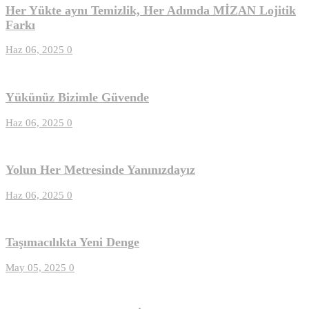
Her Yükte aynı Temizlik, Her Adımda MİZAN Lojitik
Farkı
Haz 06, 2025
0
Yükünüz Bizimle Güvende
Haz 06, 2025
0
Yolun Her Metresinde Yanınızdayız
Haz 06, 2025
0
Taşımacılıkta Yeni Denge
May 05, 2025
0