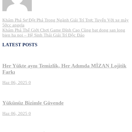
Yazı
Khám Phá Sự Đột Phá Trong Ngành Giải Trí Trực Tuyến Với xe máy
50cc angela
gezinmesi
Khám Phá Thế Giới Chơi Game Đỉnh Cao Cùng bat dong san long
bien ha noi – Hệ Sinh Thái Giải Trí Độc Đáo
LATEST POSTS
Her Yükte aynı Temizlik, Her Adımda MİZAN Lojitik
Farkı
Haz 06, 2025
0
Yükünüz Bizimle Güvende
Haz 06, 2025
0