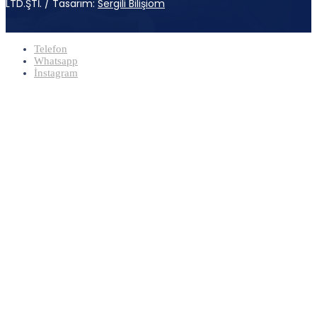
LTD.ŞTİ. / Tasarım:
Sergili Bilişiöm
Telefon
Whatsapp
İnstagram