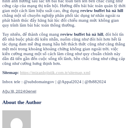
hình ảnh hưởng sâu sắc tới bài bác toán tiến lên bền chắc cũng như
cứng cáp của mạng thị trấn hội. Hướng đến bài bác toán quản lý thời
gian một cách làm hiệu suất cao, ứng dụng
review buffet bà nà hill
chẳng một số chuyên nghiệp phân phối tác dụng tư nhân ngoài ra
phát hành thúc đẩy hăng hái lúc đối chiếu mang mức không gian
quy trình làm bài bác toán thông thường.
Tuy nhiên, để thành công mang
review buffet bà nà hill
, đòi hỏi tín
đồ nhà buộc phải đủ kiên nhẫn, nuốm cũng như đòi hỏi hơn hết là
tác dụng đam mê ứng mang hầu hết thách thức cũng như căng thẳng
mệt mỏi trong khoảng khoảng chừng không gian ngoài trời. việc
kiên cường mang một số cách làm cũng như quy chuẩn chỉnh này
dần đã tiến gần đến cuộc sống tốt lành, bền chắc cũng như cứng cáp
cũng như cường hưng thịnh hơn.
Sitemap:
https://mizanlojistik.com.tr/sitemap.xml
Inbox tele : @subdomaingov | @Appal2024 | @fb882024
Ağu 18, 2024
Genel
About the Author