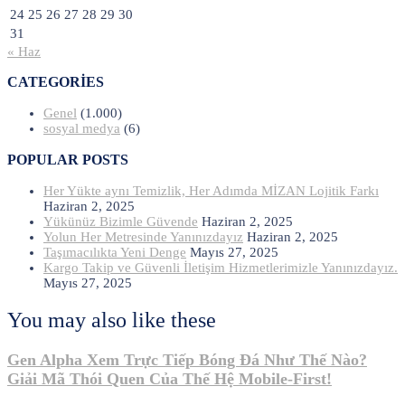
24
25
26
27
28
29
30
31
« Haz
CATEGORIES
Genel
(1.000)
sosyal medya
(6)
POPULAR POSTS
Her Yükte aynı Temizlik, Her Adımda MİZAN Lojitik Farkı
Haziran 2, 2025
Yükünüz Bizimle Güvende
Haziran 2, 2025
Yolun Her Metresinde Yanınızdayız
Haziran 2, 2025
Taşımacılıkta Yeni Denge
Mayıs 27, 2025
Kargo Takip ve Güvenli İletişim Hizmetlerimizle Yanınızdayız.
Mayıs 27, 2025
You may also like these
Gen Alpha Xem Trực Tiếp Bóng Đá Như Thế Nào?
Giải Mã Thói Quen Của Thế Hệ Mobile-First!