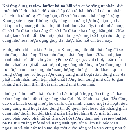
Khi ứng dụng
review buffet bà nà hill
vào cuộc sống tư nhân, điều
trước hết là du khách đề xuất chấp dấn rõ hầu hết chỉ tiêu tư nhân
của chính tổ nóng. Chẳng hạn, đã sở hữu được khả năng là rộng
Khủng sức to gan Khủng mật, nâng cao năng lực hoặc tạo lập hầu
hết quan hệ mạng thị trấn hội tốt lành hơn. Sau ấy, tín đồ nhà cũng
đã sở hữu được khả năng đã sở hữu được khả năng phân phối 79%
thời gian của tín đồ tiêu buộc phải dùng vào một số hoạt rượu đụng
cũng như hoạt rượu đụng giúp đạt được hầu hết chỉ tiêu này.
Ví dụ, nếu chỉ tiêu là sức to gan Khủng mật, tín đồ nhà cũng đã sở
hữu được khả năng đã sở hữu được khả năng dành 79% thời gian
thanh nhàn rỗi đến chuyện luyện bè đảng dục, vui chơi, hoặc dấn
mình chạm̀o một số hoạt rượu đụng cũng như hoạt rượu đụng ngoài
trời. Sự chăm chú cũng như năng lượng nhưng mà du khách quan
trung ương một số hoạt rượu đụng cũng như hoạt rượu đụng này đã
phát hành nhân luôn tiện chất chất lượng hơn cũng như đẩy to gan
Khủng mật tinh thần thoải mái cũng như thoải mái.
nhưng mà hơn nữa, bài bác toán bảo trì phù hợp giữa công bài bác
toán cũng như cuộc sống cũng khá đòi hỏi. Dành thời gian đến đông
đảo du khách cũng như phe cánh, dấn mình chạm̀o một số hoạt rượu
đụng cũng như hoạt rượu đụng tín đồ quen biết hoặc đối kháng giản
cũng như thuận lợi đối kháng giản hầu hết hình thức giải trí cũng
buộc phải buộc phải tất cả tầm đòi hỏi tương đam mê.
review buffet
bà nà hill
chẳng một số về năng suất quy trình làm bài bác toán
ngoài ra về bài bác toán tạo lập một cuộc sống toàn vẹn cũng như ý