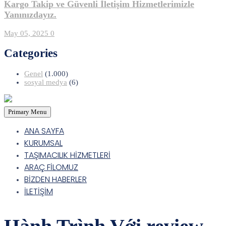
Kargo Takip ve Güvenli İletişim Hizmetlerimizle
Yanınızdayız.
May 05, 2025
0
Categories
Genel
(1.000)
sosyal medya
(6)
Primary Menu
ANA SAYFA
KURUMSAL
TAŞIMACILIK HİZMETLERİ
ARAÇ FİLOMUZ
BİZDEN HABERLER
İLETİŞİM