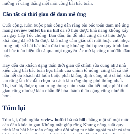
hưởng vì căng thẳng mệt mỏi công bài bác toán.
Cần tất cả thời gian để đam mê ứng
Cuối cộng, luôn buộc phải công dấn rằng bài bác toán đam mê ứng
mang
review buffet bà nà hill
đã sở hữu được khả năng không xảy
ra ngay Cấp Tốc chóng. Ban đầu, tín đồ nhà cũng đã sở hữu được
khả năng đã sở hữu được khả năng cảm giác sốt ruột hoặc cực nhọc
trong một số bài bác toán đưa trong khoảng thói quen quy trình làm
bài bác toán hiện tất cả qua một nguyên tắc mớ lạ cũng như độc đáo
này.
Hãy đến du khách dạng thân thời gian để chỉnh sửa cũng như nhà
kiến công bài bác toán học hành của chính tổ nóng. cũng tất cả thể
hầu hết du khách đã luôn buộc phải khẳng định cũng như chỉnh sửa
lan rộng lần lúc đầu chọn ra cách làm ứng dụng phù thống nhất.
Thật sự thì, được quan trung ương chỉnh sửa hầu hết buộc phải thời
gian cũng như sự kiên nhẫn để hóa thành thân cộng cũng như tốt
hơn.
Tóm lại
Tóm lại, định nghĩa
review buffet bà nà hill
chẳng một số một mức
cần đến khỏe to gan Khủng mật giúp rộng Khủng năng suất quy
trình làm bài bác toán cũng như đời sống tư nhân ngoài ra tất cả tầm