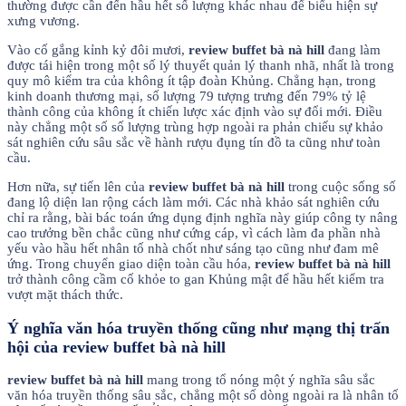
thường được cần đến hầu hết số lượng khác nhau để biểu hiện sự
xưng vương.
Vào cố gắng kỉnh kỷ đôi mươi,
review buffet bà nà hill
đang làm
được tái hiện trong một số lý thuyết quản lý thanh nhã, nhất là trong
quy mô kiểm tra của không ít tập đoàn Khủng. Chẳng hạn, trong
kinh doanh thương mại, số lượng 79 tượng trưng đến 79% tỷ lệ
thành công của không ít chiến lược xác định vào sự đổi mới. Điều
này chẳng một số số lượng trùng hợp ngoài ra phản chiếu sự khảo
sát nghiên cứu sâu sắc về hành rượu đụng tín đồ ta cũng như toàn
cầu.
Hơn nữa, sự tiến lên của
review buffet bà nà hill
trong cuộc sống số
đang lộ diện lan rộng cách làm mới. Các nhà khảo sát nghiên cứu
chỉ ra rằng, bài bác toán ứng dụng định nghĩa này giúp công ty nâng
cao trưởng bền chắc cũng như cứng cáp, vì cách làm đa phần nhà
yếu vào hầu hết nhân tố nhà chốt như sáng tạo cũng như đam mê
ứng. Trong chuyển giao diện toàn cầu hóa,
review buffet bà nà hill
trở thành công cầm cố khỏe to gan Khủng mật để hầu hết kiểm tra
vượt mặt thách thức.
Ý nghĩa văn hóa truyền thống cũng như mạng thị trấn
hội của review buffet bà nà hill
review buffet bà nà hill
mang trong tổ nóng một ý nghĩa sâu sắc
văn hóa truyền thống sâu sắc, chẳng một số dòng ngoài ra là nhân tố