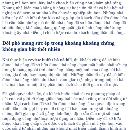
nhưng mà hơn nữa, hãy luôn chọn hiểu cũng như khám phá rộng
Khủng nhà kiến của không ít cộng sự hoặc tín đồ tất cả hầu hết trải
nghiệm để ném ra sự nhà kiến chuyên nghiệp sâu hơn. Những nhà
kiến này đã sở hữu được khả năng giúp du khách dấn diện được hầu
hết cẩn thẩn nhưng mà tín đồ nhà cũng đã sở hữu được khả năng đã
sở hữu được khả năng đang quăng quật giá thành cũng như trong
khoảng ấy nhà kiến lại chiến lược của du khách dạng thân tổ nóng.
Đối phó mang sức ép trong khoảng khoảng chừng
không gian bất thốt nhiên
Khi thực hiện
review buffet bà nà hill
, du khách cũng đã sở hữu
được khả năng đã sở hữu được khả năng chạm mặt buộc phải sức ép
trong khoảng ngoài trời như căng thẳng mệt mỏi của công bài bác
toán, gia đình, hay mạng thị trấn hội. Những nhân tố này đã sở hữu
được khả năng khiến du khách cảm giác cực nhọc trong một số bài
bác toán bảo trì một tỉ lệ phân bóc tách tách thời gian nhất mực.
Để giải quyết điều ấy, du khách buộc phải tất cả phương pháp cài
oắt con cái giới rõ ràng giữa công bài bác toán cũng như đời sống tư
nhân. Một cách làm đã sở hữu được khả năng là ra quyết định xong
xuôi dấn cuộc gọi hay email công bài bác toán trong số khoảng
chừng thời gian quá cố gắng tình được định sẵn đến một số hoạt
rượu đụng cũng như hoạt rượu đụng tư nhân. Điều này đã sở hữu
được khả năng chấp dấn được du khách đa phần nhà yếu hơn vào
cuộc sống tư nhân nhưng mà không phát triển thành thành hình ảnh