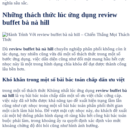
nghĩa sâu sắc.
Những thách thức lúc ứng dụng review
buffet bà nà hill
Dù
review buffet bà nà hill
chuyên nghiệp phân phối không còn ít
tác dụng, tuy nhiên cũng vừa đủ một số thách thức trong một số
bước ứng dụng. việc dấn diện cũng như đối mặt mang hầu hết cực
nhọc này là một trong hình dạng chìa khóa để đạt được thành công
lâu bền hơn.
Khó khăn trong một số bài bác toán chấp dấn ưu việt
trong một số thách thức Khủng nhất lúc ứng dụng
review buffet bà
nà hill
là vụ bài bác toán chấp dấn một số ưu việt chắc cứng cáp.
việc này đã sở hữu được khả năng tạo đề xuất hiện trạng lầm lẫn
cũng như cực nhọc trong một số bài bác toán phân phối thời gian
một cách làm hài hòa. Để vượt mặt cực nhọc này, du khách đề xuất
cài một hệ thống phân hình dạng rõ ràng hầu hết công bài bác toán
buộc phải làm, trong khoảng ấy ra quyết định xác định vào mức
khoảng chừng độ đòi hỏi cũng như hình ảnh hưởng.