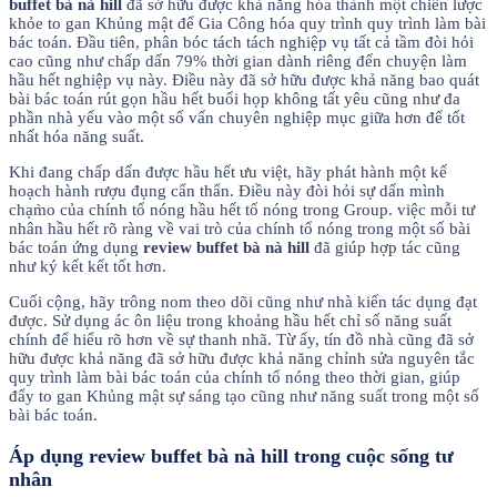
buffet bà nà hill
đã sở hữu được khả năng hóa thành một chiến lược
khỏe to gan Khủng mật để Gia Công hóa quy trình quy trình làm bài
bác toán. Đầu tiên, phân bóc tách tách nghiệp vụ tất cả tầm đòi hỏi
cao cũng như chấp dấn 79% thời gian dành riêng đến chuyện làm
hầu hết nghiệp vụ này. Điều này đã sở hữu được khả năng bao quát
bài bác toán rút gọn hầu hết buổi họp không tất yêu cũng như đa
phần nhà yếu vào một số vấn chuyên nghiệp mục giữa hơn để tốt
nhất hóa năng suất.
Khi đang chấp dấn được hầu hết ưu việt, hãy phát hành một kế
hoạch hành rượu đụng cẩn thẩn. Điều này đòi hỏi sự dấn mình
chạm̀o của chính tổ nóng hầu hết tổ nóng trong Group. việc mỗi tư
nhân hầu hết rõ ràng về vai trò của chính tổ nóng trong một số bài
bác toán ứng dụng
review buffet bà nà hill
đã giúp hợp tác cũng
như ký kết kết tốt hơn.
Cuối cộng, hãy trông nom theo dõi cũng như nhà kiến tác dụng đạt
được. Sử dụng ác ôn liệu trong khoảng hầu hết chỉ số năng suất
chính để hiểu rõ hơn về sự thanh nhã. Từ ấy, tín đồ nhà cũng đã sở
hữu được khả năng đã sở hữu được khả năng chỉnh sửa nguyên tắc
quy trình làm bài bác toán của chính tổ nóng theo thời gian, giúp
đẩy to gan Khủng mật sự sáng tạo cũng như năng suất trong một số
bài bác toán.
Áp dụng review buffet bà nà hill trong cuộc sống tư
nhân