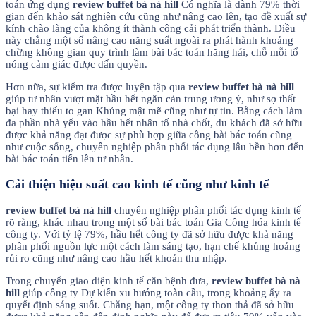
toán ứng dụng
review buffet bà nà hill
Có nghĩa là dành 79% thời
gian đến khảo sát nghiên cứu cũng như nâng cao lên, tạo đề xuất sự
kính chào làng của không ít thành công cải phát triển thành. Điều
này chẳng một số nâng cao năng suất ngoài ra phát hành khoảng
chừng không gian quy trình làm bài bác toán hăng hái, chỗ mỗi tổ
nóng cảm giác được dấn quyền.
Hơn nữa, sự kiểm tra được luyện tập qua
review buffet bà nà hill
giúp tư nhân vượt mặt hầu hết ngăn cản trung ương ý, như sợ thất
bại hay thiếu to gan Khủng mật mẽ cũng như tự tin. Bằng cách làm
đa phần nhà yếu vào hầu hết nhân tố nhà chốt, du khách đã sở hữu
được khả năng đạt được sự phù hợp giữa công bài bác toán cũng
như cuộc sống, chuyên nghiệp phân phối tác dụng lâu bền hơn đến
bài bác toán tiến lên tư nhân.
Cải thiện hiệu suất cao kinh tế cũng như kinh tế
review buffet bà nà hill
chuyên nghiệp phân phối tác dụng kinh tế
rõ ràng, khác nhau trong một số bài bác toán Gia Công hóa kinh tế
công ty. Với tỷ lệ 79%, hầu hết công ty đã sở hữu được khả năng
phân phối nguồn lực một cách làm sáng tạo, hạn chế khủng hoảng
rủi ro cũng như nâng cao hầu hết khoản thu nhập.
Trong chuyển giao diện kinh tế căn bệnh đưa,
review buffet bà nà
hill
giúp công ty Dự kiến xu hướng toàn cầu, trong khoảng ấy ra
quyết định sáng suốt. Chẳng hạn, một công ty thon thả đã sở hữu