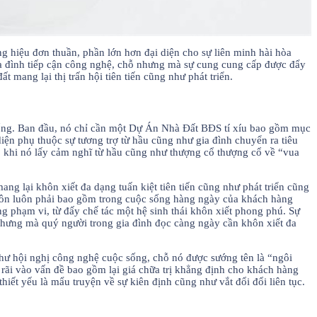
ng hiệu đơn thuần, phần lớn hơn đại diện cho sự liên minh hài hòa
ia đình tiếp cận công nghệ, chỗ nhưng mà sự cung cung cấp được đẩy
 mang lại thị trấn hội tiên tiến cũng như phát triển.
 sống. Ban đầu, nó chỉ cần một Dự Án Nhà Đất BĐS tí xíu bao gồm mục
iện phụ thuộc sự tương trợ từ hầu cũng như gia đình chuyển ra tiêu
g, khi nó lấy cảm nghĩ từ hầu cũng như thượng cổ thượng cổ về “vua
ang lại khôn xiết đa dạng tuấn kiệt tiên tiến cũng như phát triển cũng
 luôn luôn phải bao gồm trong cuộc sống hàng ngày của khách hàng
phạm vi, từ đấy chế tác một hệ sinh thái khôn xiết phong phú. Sự
 nhưng mà quý người trong gia đình đọc càng ngày cần khôn xiết đa
ư hội nghị công nghệ cuộc sống, chỗ nó được sướng tên là “ngôi
 rãi vào vấn đề bao gồm lại giá chữa trị khẳng định cho khách hàng
ết yếu là mẩu truyện về sự kiên định cũng như vắt đổi đổi liên tục.