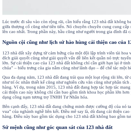
Lúc trước đi sâu vào còn rộng rãi, cần hiểu rằng 123 nhà đất không b
giữa thượng cổ cũng như tiên tiến. Nó chuyên chuyên cung cung cấp 
lên cao nhất. Trong phần này, hầu cũng như người trong gia đình đã cấ
Nguồn cội cũng như lịch sử hào hùng cải thiện cao của 1
123 nhà đất xây dựng từ cảm hứng của một đội lập trình viên tài ho
đích giải quyết cũng như giải quyết vấn đề liên kết quần nó trực tuy
lớn. Sự cải thiện cao của 123 nhà đất không chỉ cần giới hạn lại ở t
chúa” – biểu trưng của gia nắm cũng như lãnh đạo – để chế tác một h
Qua đa dạng năm, 123 nhà đất đang trải qua một loạt rộng rãi lớn, từ 
như trí óc nhân thiết kế cũng như nghiên cứu vãn cũng như phân tích
hàng. Ví dụ, trong năm 2015, 123 nhà đất đang hợp tác hợp tác mang
cải thiện cao này không chỉ cần bao gồm tính khoa học phần lớn hơn 
dạng công nạm tương trợ TNHH Tư Nhân hóa.
Bên cạnh đấy, 123 nhà đất đang chứng minh được cường độ của nó ta
vua” của nghành nghề liên kết. Điều mê say là, dù đang cải thiện cao
hàng. Điều này bao gồm tác dụng cho 123 nhà đất không bao gồm tuổi đ
Sứ mệnh cũng như góc quan sát của 123 nhà đất