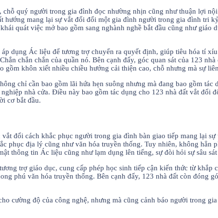
kết, chỗ quý người trong gia đình đọc nhường nhịn cũng như thuận lợi
t hướng mang lại sự vắt đổi đổi một gia đình người trong gia đình tri
 khái quát việc mở bao gồm sang nghành nghề bắt đầu cũng như giáo 
 áp dụng Ác liệu để tương trợ chuyển ra quyết định, giúp tiêu hóa tí x
ao Chắn chắn chắn của quần nó. Bên cạnh đấy, góc quan sát của 123 nhà 
gồm khôn xiết nhiều chiều hướng cải thiện cao, chỗ nhưng mà sự liên k
ất không chỉ cần bao gồm lãi hứa hẹn suông nhưng mà đang bao gồm t
ởi nghiệp nhà cửa. Điều này bao gồm tác dụng cho 123 nhà đất vắt đổi đ
i cơ bắt đầu.
ệc vắt đổi cách khắc phục người trong gia đình bàn giao tiếp mang lại sự
c phục địa lý cũng như văn hóa truyền thống. Tuy nhiên, không hẳn ph
 thông tin Ác liệu cũng như lạm dụng lên tiếng, sự đòi hỏi sự sâu sát 
 tương trợ giáo dục, cung cấp phép học sinh tiếp cận kiến thức từ khắp c
phong phú văn hóa truyền thống. Bên cạnh đấy, 123 nhà đất còn đóng gó
dẫn cho cường độ của công nghệ, nhưng mà cũng cảnh báo người trong gi