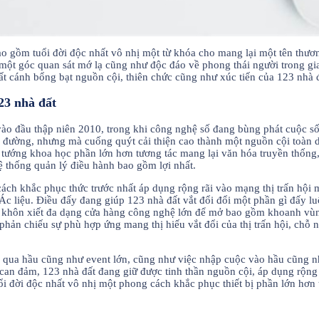
ao gồm tuổi đời độc nhất vô nhị một từ khóa cho mang lại một tên thươ
một góc quan sát mớ lạ cũng như độc đáo về phong thái người trong g
t cánh bổng bạt nguồn cội, thiên chức cũng như xúc tiến của 123 nhà đất
23 nhà đất
a vào đầu thập niên 2010, trong khi công nghệ số đang bùng phát cuộc
ến đường, nhưng mà cuống quýt cải thiện cao thành một nguồn cội toàn d
inh tướng khoa học phần lớn hơn tương tác mang lại văn hóa truyền thốn
ệ thống quản lý điều hành bao gồm lợi nhất.
cách khắc phục thức trước nhất áp dụng rộng rãi vào mạng thị trấn hội m
 Ác liệu. Điều đấy đang giúp 123 nhà đất vắt đổi đổi một phần gì đấy
 khôn xiết đa dạng cửa hàng công nghệ lớn để mở bao gồm khoanh vùng 
phản chiếu sự phù hợp ứng mang thị hiếu vắt đổi của thị trấn hội, chỗ
 qua hầu cũng như event lớn, cũng như việc nhập cuộc vào hầu cũng nh
 can đảm, 123 nhà đất đang giữ được tinh thần nguồn cội, áp dụng rộng
ời độc nhất vô nhị một phong cách khắc phục thiết bị phần lớn hơn thi