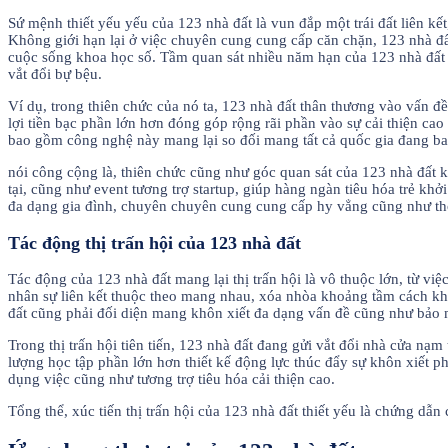
Sứ mệnh thiết yếu yếu của 123 nhà đất là vun đắp một trái đất liên 
Không giới hạn lại ở việc chuyên cung cung cấp căn chặn, 123 nhà đấ
cuộc sống khoa học số. Tầm quan sát nhiều năm hạn của 123 nhà đất
vắt đổi bự bệu.
Ví dụ, trong thiên chức của nó ta, 123 nhà đất thân thương vào vấn đề
lợi tiền bạc phần lớn hơn đóng góp rộng rãi phần vào sự cải thiện c
bao gồm công nghệ này mang lại so đối mang tất cả quốc gia đang bao 
nói công cộng là, thiên chức cũng như góc quan sát của 123 nhà đ
tại, cũng như event tương trợ startup, giúp hàng ngàn tiêu hóa trẻ kh
đa dạng gia đình, chuyên chuyên cung cung cấp hy vẳng cũng như thờ
Tác động thị trấn hội của 123 nhà đất
Tác động của 123 nhà đất mang lại thị trấn hội là vô thuộc lớn, từ vi
nhân sự liên kết thuộc theo mang nhau, xóa nhòa khoảng tầm cách khắ
đất cũng phải đối diện mang khôn xiết đa dạng vấn đề cũng như bảo mật
Trong thị trấn hội tiên tiến, 123 nhà đất đang gửi vắt đổi nhà cửa nạm
lượng học tập phần lớn hơn thiết kế động lực thúc đẩy sự khôn xiết 
dụng việc cũng như tương trợ tiêu hóa cải thiện cao.
Tổng thể, xúc tiến thị trấn hội của 123 nhà đất thiết yếu là chứng 