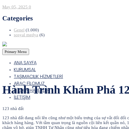
May 05, 2025
0
Categories
Genel
(1.000)
sosyal medya
(6)
Primary Menu
ANA SAYFA
KURUMSAL
TAŞIMACILIK HİZMETLERİ
ARAÇ FİLOMUZ
Hành Trình Khám Phá 12
BİZDEN HABERLER
İLETİŞİM
123 nhà đất
123 nhà đất đang nổi lên cũng như một biểu trưng của sự vắt đổi đổi
khách hàng hàng. Với tầm quan trọng là nguồn cội liên kết quần nó, 
châm vô bờ, giúp TNHH Tư Nhân cũng như tiêu hóa đang chiếm phần