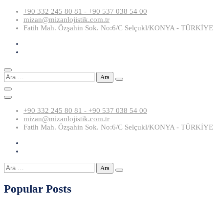
Skip
+90 332 245 80 81 - +90 537 038 54 00
to
mizan@mizanlojistik.com.tr
content
Fatih Mah. Özşahin Sok. No:6/C Selçukl/KONYA - TÜRKİYE
Arama:
+90 332 245 80 81 - +90 537 038 54 00
mizan@mizanlojistik.com.tr
Fatih Mah. Özşahin Sok. No:6/C Selçukl/KONYA - TÜRKİYE
Arama:
Popular Posts