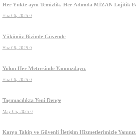
Her Yükte aynı Temizlik, Her Adımda MİZAN Lojitik F
Haz 06, 2025
0
Yükünüz Bizimle Güvende
Haz 06, 2025
0
Yolun Her Metresinde Yanınızdayız
Haz 06, 2025
0
Taşımacılıkta Yeni Denge
May 05, 2025
0
Kargo Takip ve Güvenli İletişim Hizmetlerimizle Yanınız