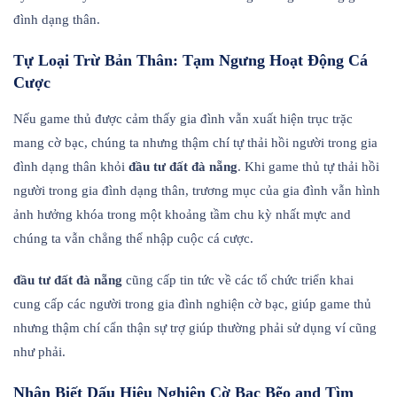
đình dạng thân.
Tự Loại Trừ Bản Thân: Tạm Ngưng Hoạt Động Cá
Cược
Nếu game thủ được cảm thấy gia đình vẫn xuất hiện trục trặc
mang cờ bạc, chúng ta nhưng thậm chí tự thải hồi người trong gia
đình dạng thân khỏi
đầu tư đất đà nẵng
. Khi game thủ tự thải hồi
người trong gia đình dạng thân, trương mục của gia đình vẫn hình
ảnh hưởng khóa trong một khoảng tầm chu kỳ nhất mực and
chúng ta vẫn chẳng thể nhập cuộc cá cược.
đầu tư đất đà nẵng
cũng cấp tin tức về các tổ chức triển khai
cung cấp các người trong gia đình nghiện cờ bạc, giúp game thủ
nhưng thậm chí cẩn thận sự trợ giúp thường phải sử dụng ví cũng
như phải.
Nhận Biết Dấu Hiệu Nghiện Cờ Bạc Bẽo and Tìm