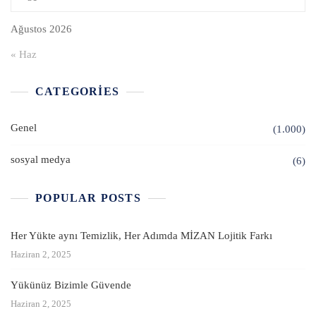
Ağustos 2026
« Haz
CATEGORIES
Genel
(1.000)
sosyal medya
(6)
POPULAR POSTS
Her Yükte aynı Temizlik, Her Adımda MİZAN Lojitik Farkı
Haziran 2, 2025
Yükünüz Bizimle Güvende
Haziran 2, 2025