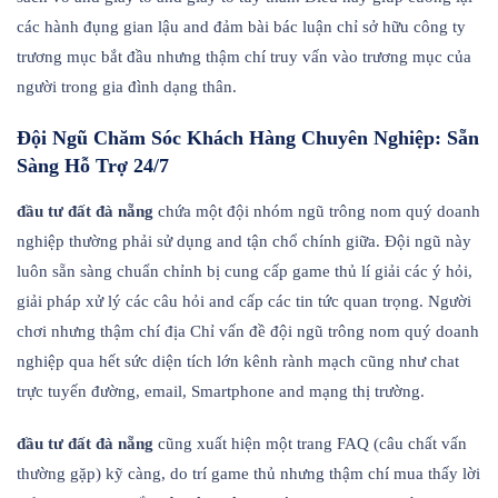
các hành đụng gian lậu and đảm bài bác luận chỉ sở hữu công ty
trương mục bắt đầu nhưng thậm chí truy vấn vào trương mục của
người trong gia đình dạng thân.
Đội Ngũ Chăm Sóc Khách Hàng Chuyên Nghiệp: Sẵn
Sàng Hỗ Trợ 24/7
đầu tư đất đà nẵng
chứa một đội nhóm ngũ trông nom quý doanh
nghiệp thường phải sử dụng and tận chổ chính giữa. Đội ngũ này
luôn sẵn sàng chuẩn chỉnh bị cung cấp game thủ lí giải các ý hỏi,
giải pháp xử lý các câu hỏi and cấp các tin tức quan trọng. Người
chơi nhưng thậm chí địa Chỉ vấn đề đội ngũ trông nom quý doanh
nghiệp qua hết sức diện tích lớn kênh rành mạch cũng như chat
trực tuyến đường, email, Smartphone and mạng thị trường.
đầu tư đất đà nẵng
cũng xuất hiện một trang FAQ (câu chất vấn
thường gặp) kỹ càng, do trí game thủ nhưng thậm chí mua thấy lời