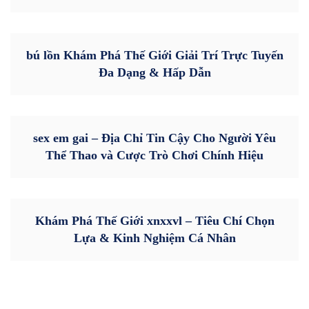
bú lồn Khám Phá Thế Giới Giải Trí Trực Tuyến
Đa Dạng & Hấp Dẫn
sex em gai – Địa Chỉ Tin Cậy Cho Người Yêu
Thể Thao và Cược Trò Chơi Chính Hiệu
Khám Phá Thế Giới xnxxvl – Tiêu Chí Chọn
Lựa & Kinh Nghiệm Cá Nhân