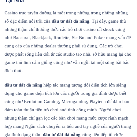
Tại Nhà
Casino trực tuyến đường là một trong những trong những những
số đặc điểm nổi trội của
đầu tư đất đà nẵng
. Tại đây, game thủ
nhưng thậm chí thưởng thức các trò chơi casino rất shock cũng
như Baccarat, Blackjack, Roulette, Sic Bo and Poker mang vấn đề
cung cấp của những dealer thường phải sử dụng. Các trò chơi
được phát sóng liên đới từ các studio tao nhã, sở hữu mang lại cho
game thủ linh cảm giống cũng như vẫn ngồi tại một sòng bài bác
đích thực.
đầu tư đất đà nẵng
hiệp tác mang tương đối diện tích lớn siêng
dụng cho game diện tích lớn các người trong gia đình được biết
cũng như Evolution Gaming, Microgaming, Playtech để đảm bảo
đảm toàn thuận tiện trò chơi and tính công minh. Người chơi
nhưng thậm chí gạn lọc các bàn chơi mang mức cược rành mạch,
hợp mang Ngân sách chuyển ra tiêu and tay nghề của người trong
gia đình dạng thân.
đầu tư đất đà nẵng
cũng liên tiếp tổ chức