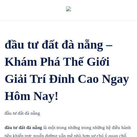
Skip
to
content
đầu tư đất đà nẵng –
Khám Phá Thế Giới
Giải Trí Đỉnh Cao Ngay
Hôm Nay!
đầu tư đất đà nẵng
đầu tư đất đà nẵng
là một trong những trong những hệ điều hành
tiêu khiển trực tuyến đường vẫn mê phù hợp sự chú ý quan chổ