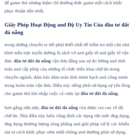
để game thủ nhưng thậm chí thưởng thức game một cách khắc
phục thuận tiện nhất.
Giấy Phép Hoạt Động and Độ Uy Tín Của đầu tư đất
đà nẵng
trong những chuyển ra tiết phải thiết nhất để kiểm tra một căn nhà
hình mẫu trực tuyến đường là sách vở and giấy tờ and giấy tờ vận
đưa.
đầu tư đất đà nẵng
vận đưa đằng sau sự đo lường and tính
toán and cấp phép của những tổ chức triển khai chữ tín trong
chuyên ngành, đảm bảo đảm toàn tính minh bạch and công minh
trong hoàn toàn vận đưa. Điều này siêng phải sử dụng sự yên lòng
cho game thủ khi nhập cuộc cá cược tại
đầu tư đất đà nẵng
.
hơn gắng nữa nữa,
đầu tư đất đà nẵng
còn được coi cao về độ
chữ tín. Nhà điều này luôn vâng lệnh các dụng rứa mức ứng dụng,
ứng dụng thương lượng sòng phẳng and giải pháp xử lý các khiếu
nài nỉ cách khắc phục sớm nhất chóng and thường phải sử dụng.