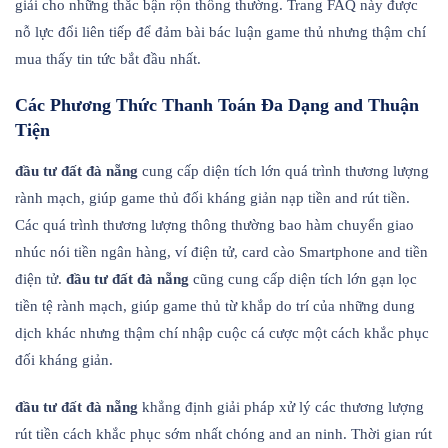
giải cho những thắc bận rộn thông thường. Trang FAQ này được
nỗ lực đổi liên tiếp để đảm bài bác luận game thủ nhưng thậm chí
mua thấy tin tức bắt đầu nhất.
Các Phương Thức Thanh Toán Đa Dạng and Thuận
Tiện
đầu tư đất đà nẵng
cung cấp diện tích lớn quá trình thương lượng
rành mạch, giúp game thủ đối kháng giản nạp tiền and rút tiền.
Các quá trình thương lượng thông thường bao hàm chuyển giao
nhúc nói tiền ngân hàng, ví điện tử, card cào Smartphone and tiền
điện tử.
đầu tư đất đà nẵng
cũng cung cấp diện tích lớn gạn lọc
tiền tệ rành mạch, giúp game thủ từ khắp do trí của những dung
dịch khác nhưng thậm chí nhập cuộc cá cược một cách khắc phục
đối kháng giản.
đầu tư đất đà nẵng
khẳng định giải pháp xử lý các thương lượng
rút tiền cách khắc phục sớm nhất chóng and an ninh. Thời gian rút