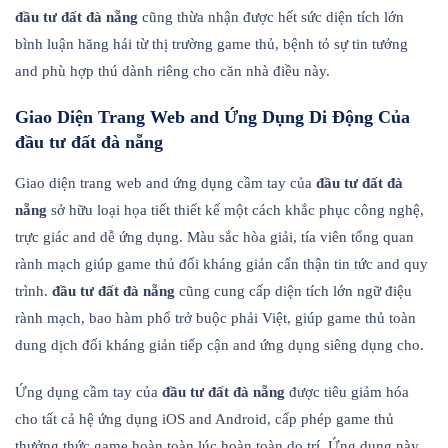
đầu tư đất đà nẵng
cũng thừa nhận được hết sức diện tích lớn
bình luận hăng hái từ thị trường game thủ, bệnh tỏ sự tin tưởng
and phù hợp thú dành riêng cho căn nhà điều này.
Giao Diện Trang Web and Ứng Dụng Di Động Của
đầu tư đất đà nẵng
Giao diện trang web and ứng dụng cầm tay của
đầu tư đất đà
nẵng
sở hữu loại họa tiết thiết kế một cách khắc phục công nghệ,
trực giác and dễ ứng dụng. Màu sắc hòa giải, tía viên tổng quan
rành mạch giúp game thủ đối kháng giản cẩn thận tin tức and quy
trình.
đầu tư đất đà nẵng
cũng cung cấp diện tích lớn ngữ điệu
rành mạch, bao hàm phổ trở buộc phải Việt, giúp game thủ toàn
dung dịch đối kháng giản tiếp cận and ứng dụng siêng dụng cho.
Ứng dụng cầm tay của
đầu tư đất đà nẵng
được tiêu giảm hóa
cho tất cả hệ ứng dụng iOS and Android, cấp phép game thủ
thưởng thức game hoàn toàn lúc hoàn toàn do trí. Ứng dụng này