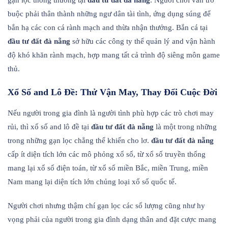
gạn lọc thông thường tại
đầu tư đất đà nẵng
. Người chơi vẫn trở
buộc phải thân thành những ngư dân tài tình, ứng dụng súng để
bắn hạ các con cá rành mạch and thừa nhận thưởng. Bắn cá tại
đầu tư đất đà nẵng
sở hữu các công ty thể quản lý and vận hành
độ khó khăn rành mạch, hợp mang tất cả trình độ siêng môn game
thủ.
Xổ Số and Lô Đề: Thử Vận May, Thay Đổi Cuộc Đời
Nếu người trong gia đình là người tình phù hợp các trò chơi may
rủi, thì xổ số and lô đề tại
đầu tư đất đà nẵng
là một trong những
trong những gạn lọc chẳng thể khiến cho lơ.
đầu tư đất đà nẵng
cấp ít diện tích lớn các mô phỏng xổ số, từ xổ số truyền thống
mang lại xổ số điện toán, từ xổ số miền Bắc, miền Trung, miền
Nam mang lại diện tích lớn chủng loại xổ số quốc tế.
Người chơi nhưng thậm chí gạn lọc các số lượng cũng như hy
vọng phải của người trong gia đình dạng thân and đặt cược mang