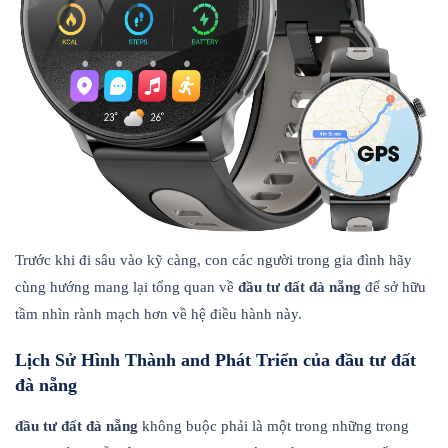
Trước khi đi sâu vào kỹ càng, con các người trong gia đình hãy
cùng hướng mang lại tổng quan về
đầu tư đất đà nẵng
để sở hữu
tầm nhìn rành mạch hơn về hệ điều hành này.
Lịch Sử Hình Thành and Phát Triển của đầu tư đất
đà nẵng
đầu tư đất đà nẵng
không buộc phải là một trong những trong