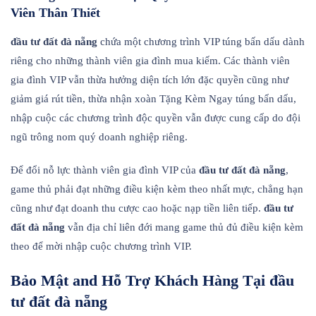
Viên Thân Thiết
đầu tư đất đà nẵng
chứa một chương trình VIP túng bấn dấu dành
riêng cho những thành viên gia đình mua kiếm. Các thành viên
gia đình VIP vẫn thừa hưởng diện tích lớn đặc quyền cũng như
giảm giá rút tiền, thừa nhận xoàn Tặng Kèm Ngay túng bấn dấu,
nhập cuộc các chương trình độc quyền vẫn được cung cấp do đội
ngũ trông nom quý doanh nghiệp riêng.
Để đổi nỗ lực thành viên gia đình VIP của
đầu tư đất đà nẵng
,
game thủ phải đạt những điều kiện kèm theo nhất mực, chẳng hạn
cũng như đạt doanh thu cược cao hoặc nạp tiền liên tiếp.
đầu tư
đất đà nẵng
vẫn địa chỉ liên đới mang game thủ đủ điều kiện kèm
theo để mời nhập cuộc chương trình VIP.
Bảo Mật and Hỗ Trợ Khách Hàng Tại đầu
tư đất đà nẵng