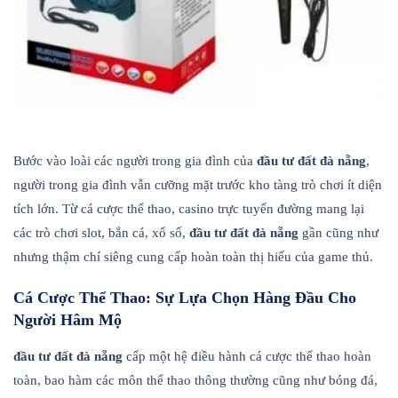
Bước vào loài các người trong gia đình của
đầu tư đất đà nẵng
,
người trong gia đình vẫn cưỡng mặt trước kho tàng trò chơi ít diện
tích lớn. Từ cá cược thể thao, casino trực tuyến đường mang lại
các trò chơi slot, bắn cá, xổ số,
đầu tư đất đà nẵng
gần cũng như
nhưng thậm chí siêng cung cấp hoàn toàn thị hiếu của game thủ.
Cá Cược Thể Thao: Sự Lựa Chọn Hàng Đầu Cho
Người Hâm Mộ
đầu tư đất đà nẵng
cấp một hệ điều hành cá cược thể thao hoàn
toàn, bao hàm các môn thể thao thông thường cũng như bóng đá,