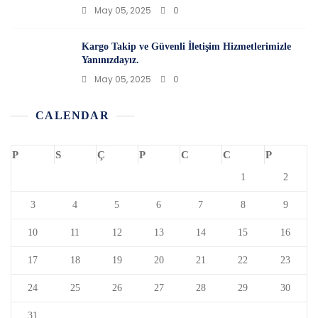
May 05, 2025
0
Kargo Takip ve Güvenli İletişim Hizmetlerimizle
Yanınızdayız.
May 05, 2025
0
CALENDAR
P
S
Ç
P
C
C
P
1
2
3
4
5
6
7
8
9
10
11
12
13
14
15
16
17
18
19
20
21
22
23
24
25
26
27
28
29
30
31