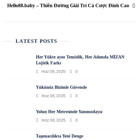
Hello88.baby – Thiên Đường Giải Trí Cá Cược Đỉnh Cao
LATEST POSTS
Her Yükte aynı Temizlik, Her Adımda MİZAN
Lojitik Farkı
Haz 06, 2025
0
Yükünüz Bizimle Güvende
Haz 06, 2025
0
Yolun Her Metresinde Yanınızdayız
Haz 06, 2025
0
Taşımacılıkta Yeni Denge