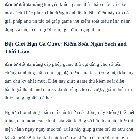
đầu tư đất đà nẵng
khuyến khích game thủ nhập cuộc cá cược
một cách khắc phục chịu đựng mệnh lệnh. Nhà điều này cấp các
giải pháp and tin tức để giúp game thủ kiểm soát điều hành hành
đụng cá cược của người trong gia đình dạng thân.
Đặt Giới Hạn Cá Cược: Kiểm Soát Ngân Sách and
Thời Gian
đầu tư đất đà nẵng
cấp phép game thủ đặt dừng cho số tiền
chúng ta nhưng thậm chí nạp, đặt cược and lose trong một khoảng
tầm chu kỳ nhất mực. Điều này giúp game thủ kiểm soát điều
hành giá thành and chu kỳ dành riêng cho cá cược, giảm thiểu xa
thực trạng nghiện cờ bạc.
Người chơi nhưng thậm chí chỉnh sửa các dừng này không thể biết
trước, dẫu nuốm các chỉnh sửa vẫn không sở hữu hiệu lực thực thi
hiện hành ngay ngay thức thì. Điều này giúp game thủ sở hữu chu
kỳ cân nói kỹ trước khi chỉnh sửa các dừng của người trong gia